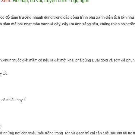
Xem:
Hỏi đáp, đố vui, truyện cười - ngụ ngôn
, tốc độ tăng trưởng nhanh dùng trong các công trình phủ xanh diện tích lớn như
 đậm mà hơi nhạt màu xanh lá cây, cây ưa ánh sáng đều, không thích hợp trồn
ún.Phun thuốc diệt mầm cỏ nếu là đất mới khai phá dùng Dual gold và sofit để phun
 tốt.
cỏ nhiều hay ít.
).
 những nơi còn thiếu.Nếu trồng trong ron và gạch thì chỉ cần tưới sau khi rãi tro t