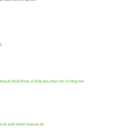
).
folia
,
kỹ thuật trồng cỏ lông heo
,
chăm sóc cỏ lông heo
a de sofá leblon
limpeza de