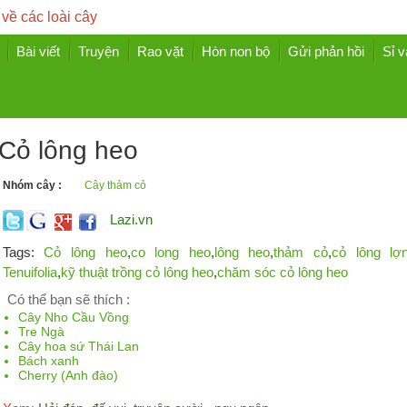
 về các loài cây
Bài viết
Truyện
Rao vặt
Hòn non bộ
Gửi phản hồi
Sỉ v
Cỏ lông heo
Nhóm cây :
Cây thảm cỏ
Lazi.vn
Tags:
Cỏ lông heo
,
co long heo
,
lông heo
,
thảm cỏ
,
cỏ lông lợ
Tenuifolia
,
kỹ thuật trồng cỏ lông heo
,
chăm sóc cỏ lông heo
Có thể bạn sẽ thích :
Cây Nho Cầu Vồng
Tre Ngà
Cây hoa sứ Thái Lan
Bách xanh
Cherry (Anh đào)