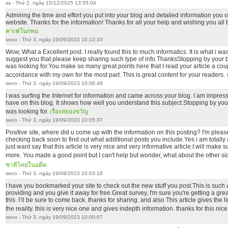
ss - Thứ 2, ngày 15/12/2025 13:55:04
Admiring the time and effort you put into your blog and detailed information you of
website. Thanks for the information! Thanks for all your help and wishing you all
คาเฟ่ในกทม
seoo - Thứ 3, ngày 19/09/2023 10:12:33
Wow, What a Excellent post. I really found this to much informatics. It is what i was
suggest you that please keep sharing such type of info.ThanksStopping by your b
was looking for.You make so many great points here that I read your article a coup
accordance with my own for the most part. This is great content for your readers.
seoo - Thứ 3, ngày 19/09/2023 10:08:48
I was surfing the Internet for information and came across your blog. I am impres
have on this blog. It shows how well you understand this subject.Stopping by you
was looking for.
เรื่องสยองขวัญ
seoo - Thứ 3, ngày 19/09/2023 10:05:37
Positive site, where did u come up with the information on this posting? I'm please
checking back soon to find out what additional posts you include.Yes i am totally a
just want say that this article is very nice and very informative article.I will make
more. You made a good point but I can't help but wonder, what about the other sid
ชาติไทยในอดีต
seoo - Thứ 3, ngày 19/09/2023 10:03:18
I have you bookmarked your site to check out the new stuff you post.This is such 
providing and you give it away for free.Great survey, I'm sure you're getting a gre
this. I’ll be sure to come back. thanks for sharing. and also This article gives the
the reality. this is very nice one and gives indepth information. thanks for this nice 
seoo - Thứ 3, ngày 19/09/2023 10:00:07