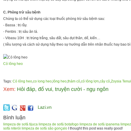
C. Phòng trừ sâu bệnh
Chúng ta có thể sử dụng các loại thuốc phòng trừ sâu bệnh sau:
- Bassa : trị rầy.
- Fenbis : trị sâu ăn lá.
- Vibasu 10H : trị trùng trắng, sâu đất, sâu đụt thân, dế, kiến…
( liều lượng và cách sử dụng hãy theo sự hướng dẫn trên nhãn thuốc hay bao bì 
Cỏ lông heo​
Tags:
Cỏ lông heo
,
co long heo
,
lông heo
,
thảm cỏ
,
cỏ lông lợn
,
cây cỏ
,
Zoysia Tenui
Xem:
Hỏi đáp, đố vui, truyện cười - ngụ ngôn
Lazi.vn
Bình luận
limpeza de sofá tijuca
limpeza de sofá botafogo
limpeza de sofá ipanema
limpez
sofá niterói
limpeza de sofá são gonçalo
I thought this post was really good!