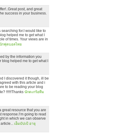
fer!..Great post, and great
 the success in your business.
 searching for.I would like to
log helped me to get what I
le of times. Your views are in
นักฟุตบอลไทย
sed by the information you
r blog helped me to get what I
d I discovered it though, ill be
greed with this article and i
 sure to be reading your blog
e? !!!!!!Thanks
นักตะกร้อทีม
a great resource that you are
at response.I’m going to read
 light in which we can observe
article...
เอ็มบัปเป้ อายุ