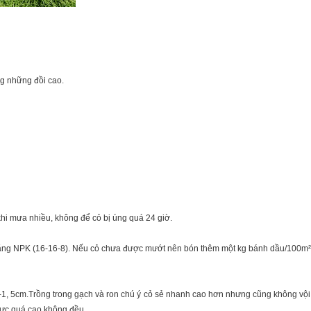
ng những đồi cao.
 khi mưa nhiều, không để cỏ bị úng quá 24 giờ.
bằng NPK (16-16-8). Nếu cỏ chưa được mướt nên bón thêm một kg bánh dầu/100m²
g 1-1, 5cm.Trồng trong gạch và ron chú ý cỏ sẻ nhanh cao hơn nhưng cũng không vộ
vực quá cao,không đều.