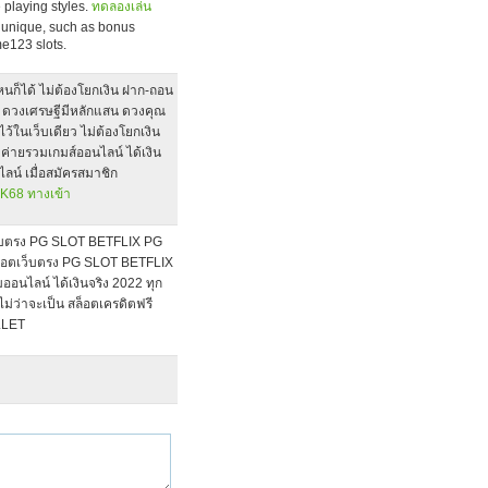
 playing styles.
ทดลองเล่น
p unique, such as bonus
me123 slots.
ไหนก็ได้ ไม่ต้องโยกเงิน ฝาก-ถอน
บาท ดวงเศรษฐีมีหลักแสน ดวงคุณ
้ในเว็บเดียว ไม่ต้องโยกเงิน
ค่ายรวมเกมส์ออนไลน์ ได้เงิน
ไลน์ เมื่อสมัครสมาชิก
K68 ทางเข้า
เว็บตรง PG SLOT BETFLIX PG
ม สล็อตเว็บตรง PG SLOT BETFLIX
มออนไลน์ ได้เงินจริง 2022 ทุก
ไม่ว่าจะเป็น สล็อตเครดิตฟรี
LLET