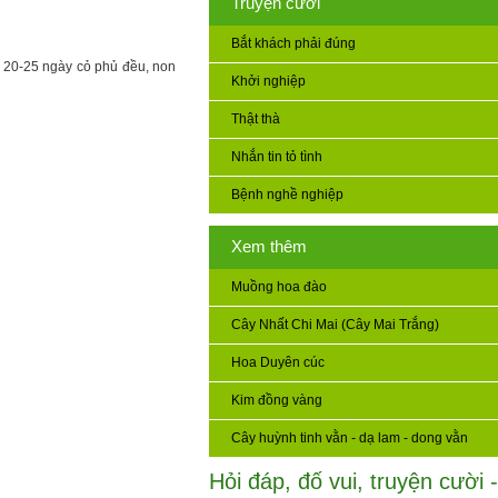
Truyện cười
Bắt khách phải đúng
u 20-25 ngày cỏ phủ đều, non
Khởi nghiệp
Thật thà
Nhắn tin tỏ tình
Bệnh nghề nghiệp
Xem thêm
Muồng hoa đào
Cây Nhất Chi Mai (Cây Mai Trắng)
Hoa Duyên cúc
Kim đồng vàng
Cây huỳnh tinh vằn - dạ lam - dong vằn
Hỏi đáp, đố vui, truyện cười -