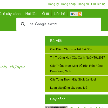
Đăng ký
|
Đăng nhập
|
Đăng tin
|
Gửi liên hệ
à lẻ cây cảnh
Hỏi đáp
Ô tô
Liên hệ
Bài viết
Các Điểm Chợ Hoa Tết Sài Gòn
Thị Trường Hoa Cây Cảnh Ngày Tết 2017
Cây Thông Noel Mini Để Bàn Rộn Ràng
n
,
cây cỏ
,
Zoysia
Đón Giáng Sinh
Cây Tùng Thơm Gây Sốt Mùa Noel
Loạn giá giống cây sung Mỹ
Cây cảnh