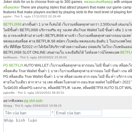
Joker slots for us to choose from up to 300 games.
ทดลองเล่นสล็อตpg
with unique
สล็อตjoker
There are playing styles that attract players that make our game cam
features that make players excited by playing slots to the next level of playing fo
pgslot - Thứ 5, ngày 17/11/2022 02:26:49
BETFLIX68
ฝากขั้นต่ํา 1 บาท ก็เล่นได้ เว็บรวมสล็อตทุกค่ายกว่า 2,500เกมส์ เล่นเกม
ไม่มีขั้นต่ำ BETFLIX68 บริการเสริม ทรู วอเลท เติมTrue Wallet ไม่มี ขั้นต่ํา เติม 1 
ล่ะ อาจจะหลักล้าน! ทางเข้า BETFLIK68 ทางเข้า เว็บรวมสล็อตทุกค่ายฝากถอนวอเลท ไว
ทดลองเล่นสล็อต ค่าย BETFLIK 68 สมัคร เว็บพนัน ทดลองเล่น อันดับ 1 ในประเทศไทย 
จริง ที่ดีที่สุด ปี2022 เราได้เปิดให้บริการด้วยความมั่นคง ปลอดภัย ไม่โกง เว็บพนันออน
BETFLIX68 SLOT ONLINE เล่นผ่านเว็บ และมือถือได้ ไม่ต้องดาวน์โหลดแอพ
BETFLI
betflixauto - Thứ 3, ngày 18/10/2022 15:30:02
PG BETFLIX
AUTO WALLET เว็บรวมสล็อตทุกค่าย ฝากถอน ไม่มี ขั้นต่ํา เกม สล็อต
สล็อตเติม True Wallet ขั้นต่ํา 1 บาท เว็บรวมสล็อตทุกค่าย ฝากถอน ไม่มี ขั้นต่ํา เก
PG สล็อตเติม True Wallet ขั้นต่ํา 1 บาท สล็อตวอเลท ฝาก-ถอน ไม่มี ขั้น ต่ํา บริการ เก
ค่ายในเว็บเดียว ฝาก ทาง วอ เลท สล็อตเว็บตรงฝาก-ถอน true wallet ไม่มีขั้นต่ํา 2022 
โบนัส100 สล็อตPG แตกง่าย, สล็อตBETFLIK วอเลท, สล็อตBETFIX AUTO SLOT WA
pgbetflix - Thứ 3, ngày 18/10/2022 08:30:51
อยากฟังเพลง
pg slot auto
Slotpg - Thứ 6, ngày 15/04/2022 15:58:15
*