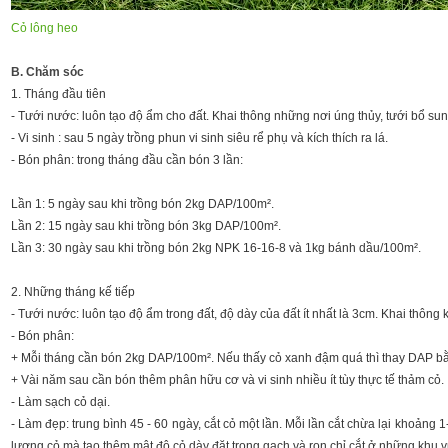
Cỏ lông heo
B. Chăm sóc
1. Tháng đầu tiên
- Tưới nước: luôn tạo độ ẩm cho đất. Khai thông những nơi úng thủy, tưới bổ su
- Vi sinh : sau 5 ngày trồng phun vi sinh siêu rể phụ và kích thích ra lá.
- Bón phân: trong tháng đầu cần bón 3 lần:
Lần 1: 5 ngày sau khi trồng bón 2kg DAP/100m².
Lần 2: 15 ngày sau khi trồng bón 3kg DAP/100m².
Lần 3: 30 ngày sau khi trồng bón 2kg NPK 16-16-8 và 1kg bánh dầu/100m².
2. Những tháng kế tiếp
- Tưới nước: luôn tạo độ ẩm trong đất, độ dày của đất ít nhất là 3cm. Khai thông
- Bón phân:
+ Mỗi tháng cần bón 2kg DAP/100m². Nếu thấy cỏ xanh đậm quá thì thay DAP 
+ Vài năm sau cần bón thêm phân hữu cơ và vi sinh nhiều ít tùy thực tế thảm cỏ.
- Làm sạch cỏ dại.
- Làm đẹp: trung bình 45 - 60 ngày, cắt cỏ một lần. Mỗi lần cắt chừa lại khoản
lượng cỏ mà tạo thêm mật độ cỏ dày đặt trong gạch và ron chỉ cắt ở những khu 