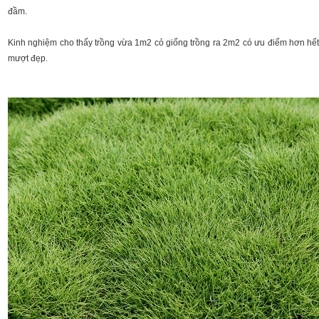
đầm.
Kinh nghiệm cho thấy trồng vừa 1m2 cỏ giống trồng ra 2m2 có ưu điểm hơn hết,
mượt đẹp.