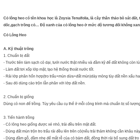
Cỏ lông heo có tên khoa học là Zoysia Tenuifolia, là cây thân thảo bò sát đất
dốc,gạch trồng cỏ… Độ xanh của cỏ lông heo ở mức độ tương đối không xanh
Cỏ Lông Heo
A. Kỹ thuật trồng
1. Chuẩn bị đất
- Trước tiên làm sạch cỏ dại, tưới nước thật nhiều và đầm kỹ để đất không còn l
- Làm đất tơi xốp lớp mặt, tạo hệ thống thoát nước tốt.
- Rải lớp phân hổn hợp(tro trấu+mùn dừa+đất mùn)dày mỏng tùy đất nền xấu hay
- Sau đó dùng cào trộn lẫn phân với lớp đất nền.
2. Chuẩn bị giống
Dùng cỏ non để trồng. Tùy yêu cầu cụ thể ở mỗi công trình mà chuẩn bị số lượng 
3. Tiến hành trồng
- Cỏ lông heo giống được xé nhỏ, trải đều trên mặt đất.
- Dùng đất mùn trộn tro trấu rải đều lên trên cỏ(nếu trải thảm không cần khâu này
- Dùng đầm gỗ, đầm nhẹ để mắt rễ của cỏ bám đất, đồng thời rải bổ sung đất tro ở