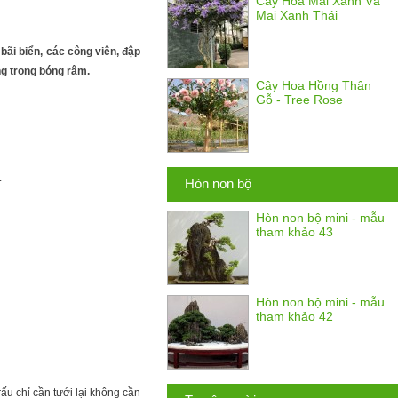
Cây Hoa Mai Xanh Và
Mai Xanh Thái
 bãi biển, các công viên, đập
g trong bóng râm.
Cây Hoa Hồng Thân
Gỗ - Tree Rose
.
Hòn non bộ
Hòn non bộ mini - mẫu
tham khảo 43
Hòn non bộ mini - mẫu
tham khảo 42
rấu chỉ cần tưới lại không cần