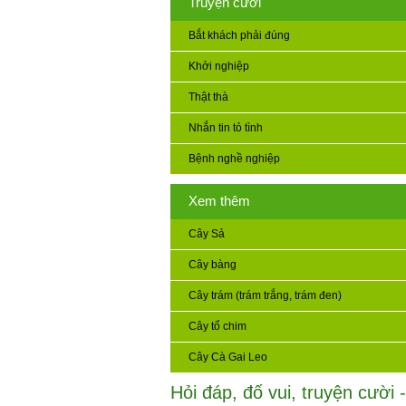
Truyện cười
Bắt khách phải đúng
Khởi nghiệp
Thật thà
Nhắn tin tỏ tình
Bệnh nghề nghiệp
Xem thêm
Cây Sả
Cây bàng
Cây trám (trám trắng, trám đen)
Cây tổ chim
Cây Cà Gai Leo
Hỏi đáp, đố vui, truyện cười -