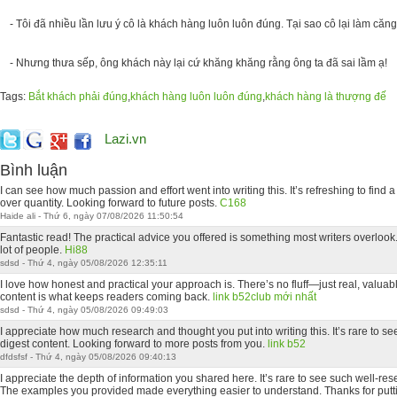
- Tôi đã nhiều lần lưu ý cô là khách hàng luôn luôn đúng. Tại sao cô lại làm căn
- Nhưng thưa sếp, ông khách này lại cứ khăng khăng rằng ông ta đã sai lầm ạ!
Tags:
Bắt khách phải đúng
,
khách hàng luôn luôn đúng
,
khách hàng là thượng đế
Lazi.vn
Bình luận
I can see how much passion and effort went into writing this. It’s refreshing to find a 
over quantity. Looking forward to future posts.
C168
Haide ali - Thứ 6, ngày 07/08/2026 11:50:54
Fantastic read! The practical advice you offered is something most writers overlook. 
lot of people.
Hi88
sdsd - Thứ 4, ngày 05/08/2026 12:35:11
I love how honest and practical your approach is. There’s no fluff—just real, valuabl
content is what keeps readers coming back.
link b52club mới nhất
sdsd - Thứ 4, ngày 05/08/2026 09:49:03
I appreciate how much research and thought you put into writing this. It’s rare to se
digest content. Looking forward to more posts from you.
link b52
dfdsfsf - Thứ 4, ngày 05/08/2026 09:40:13
I appreciate the depth of information you shared here. It’s rare to see such well-re
The examples you provided made everything easier to understand. Thanks for putti