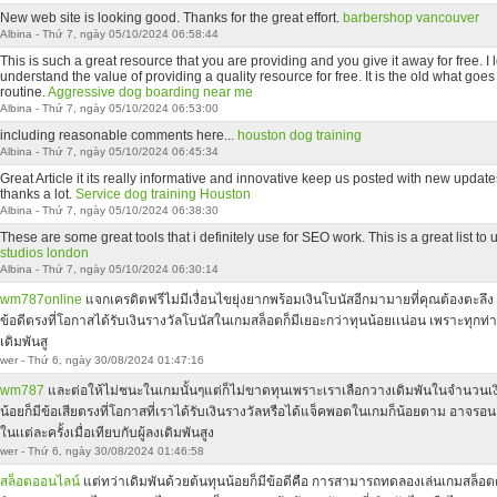
New web site is looking good. Thanks for the great effort.
barbershop vancouver
Albina - Thứ 7, ngày 05/10/2024 06:58:44
This is such a great resource that you are providing and you give it away for free. I
understand the value of providing a quality resource for free. It is the old what g
routine.
Aggressive dog boarding near me
Albina - Thứ 7, ngày 05/10/2024 06:53:00
including reasonable comments here...
houston dog training
Albina - Thứ 7, ngày 05/10/2024 06:45:34
Great Article it its really informative and innovative keep us posted with new updates
thanks a lot.
Service dog training Houston
Albina - Thứ 7, ngày 05/10/2024 06:38:30
These are some great tools that i definitely use for SEO work. This is a great list to u
studios london
Albina - Thứ 7, ngày 05/10/2024 06:30:14
wm787online
แจกเครดิตฟรีไม่มีเงื่อนไขยุ่งยากพร้อมเงินโบนัสอีกมามายที่คุณต้องตะลึง
ข้อดีตรงที่โอกาสได้รับเงินรางวัลโบนัสในเกมสล็อตก็มีเยอะกว่าทุนน้อยเเน่อน เพราะทุกท่าน
เดิมพันสู
wer - Thứ 6, ngày 30/08/2024 01:47:16
wm787
และต่อให้ไม่ชนะในเกมนั้นๆแต่ก็ไม่ขาดทุนเพราะเราเลือกวางเดิมพันในจำนวนเงิน
น้อยก็มีข้อเสียตรงที่โอกาสที่เราได้รับเงินรางวัลหรือได้แจ็คพอตในเกมก็น้อยตาม อาจรอน
ในเเต่ละครั้งเมื่อเทียบกับผู้ลงเดิมพันสูง
wer - Thứ 6, ngày 30/08/2024 01:46:58
สล็อตออนไลน์
แต่ทว่าเดิมพันด้วยต้นทุนน้อยก็มีข้อดีคือ การสามารถทดลองเล่นเกมสล็อตด้ว