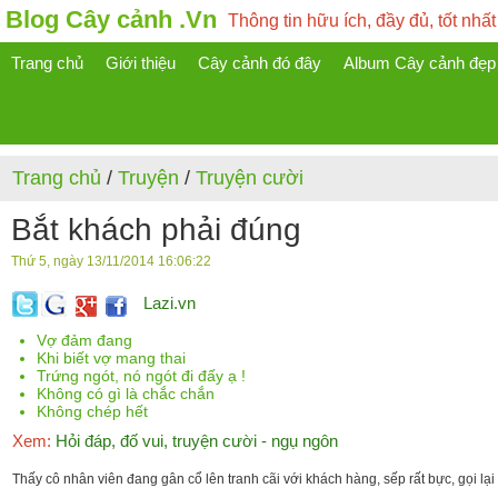
Blog Cây cảnh .Vn
Thông tin hữu ích, đầy đủ, tốt nhất
Trang chủ
Giới thiệu
Cây cảnh đó đây
Album Cây cảnh đẹp
Trang chủ
/
Truyện
/
Truyện cười
Bắt khách phải đúng
Thứ 5, ngày 13/11/2014 16:06:22
Lazi.vn
Vợ đảm đang
Khi biết vợ mang thai
Trứng ngót, nó ngót đi đấy ạ !
Không có gì là chắc chắn
Không chép hết
Xem:
Hỏi đáp, đố vui, truyện cười - ngụ ngôn
Thấy cô nhân viên đang gân cổ lên tranh cãi với khách hàng, sếp rất bực, gọi lại