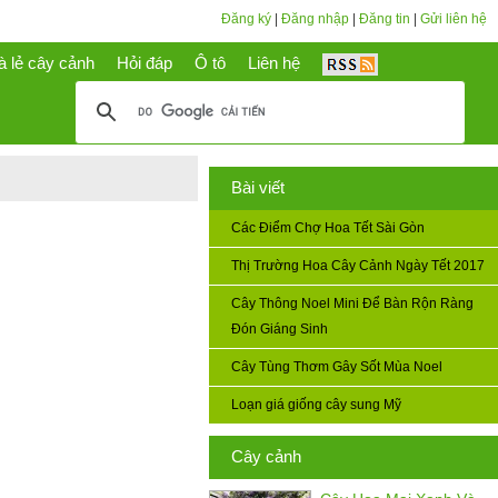
Đăng ký
|
Đăng nhập
|
Đăng tin
|
Gửi liên hệ
à lẻ cây cảnh
Hỏi đáp
Ô tô
Liên hệ
Bài viết
Các Điểm Chợ Hoa Tết Sài Gòn
Thị Trường Hoa Cây Cảnh Ngày Tết 2017
Cây Thông Noel Mini Để Bàn Rộn Ràng
Đón Giáng Sinh
Cây Tùng Thơm Gây Sốt Mùa Noel
Loạn giá giống cây sung Mỹ
Cây cảnh