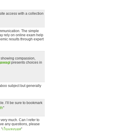
ite access with a collection
ommunication. The simple
ay rely on online exam help
demic results through expert
and showing compassion,
awagi
presents choices in
aboo subject but generally
le. I’ll be sure to bookmark
th
"
 very much. Can I refer to
ave any questions, please
 "
เว็บแทงบอล
"