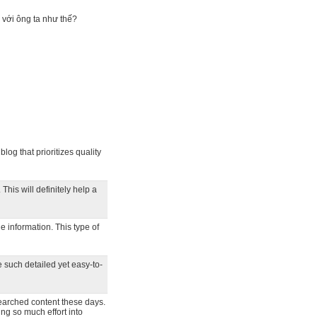
g với ông ta như thế?
blog that prioritizes quality
This will definitely help a
e information. This type of
e such detailed yet easy-to-
searched content these days.
ng so much effort into