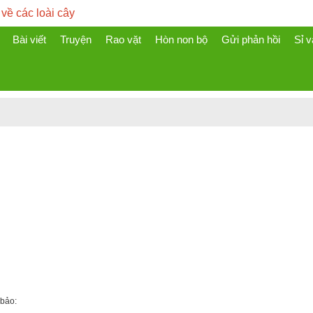
 về các loài cây
Bài viết
Truyện
Rao vặt
Hòn non bộ
Gửi phản hồi
Sỉ v
 bảo: