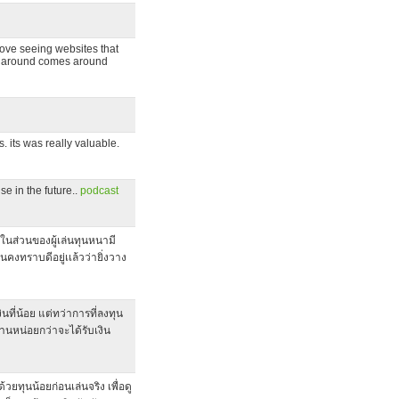
 love seeing websites that
oes around comes around
. its was really valuable.
se in the future..
podcast
 ในส่วนของผู้เล่นทุนหนามี
คงทราบดีอยู่เเล้วว่ายิ่งวาง
ที่น้อย แต่ทว่าการที่ลงทุน
านหน่อยกว่าจะได้รับเงิน
ยทุนน้อยก่อนเล่นจริง เพื่อดู