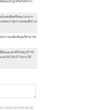
สล็อตเเล้วถูกจริตกับตัวเรา
มรับเครดิตฟรีเล่นง่าย ฝาก-
? แน่นอนว่าทุกการลงทุนมีความ
นต้องการลงเดิมพันสูงก็สามารถ
ี่นี่หมดเเล้วที่ PGSLOT.TO
่นเกม PG SLOT กับเราได้
Kích chuột vào hình để lấy