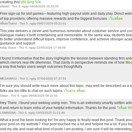
creating this!
j88 tặng 50k
dfdsfsf - Thứ 3, ngày 04/08/2026 10:16:55
Free sign-up for slot games—featuring high-payout slots and daily play. Direct webs
of top providers, offering massive rewards and the biggest bonuses.
เว็บสล็อต
สล็อตเว็บตรง - Thứ 5, ngày 09/07/2026 05:21:01
This joke delivers a clever and humorous reminder about customer service and c
dialogue makes it both entertaining and memorable. In the same way, students tod
to better understand difficult topics, improve confidence, and achieve stronger aca
guidance and support.
Addy Grace - Thứ 6, ngày 22/05/2026 17:40:09
I found it informative that the story highlights the tension between standing firm 
which mirrors real-life dilemmas. That clarity in perspective reminds me of how
Meg
a way that helps users weigh outcomes thoughtfully.
MEGAWAGI - Thứ 3, ngày 07/04/2026 07:37:51
I’m sure you should write much more about this topic, may well be described as a t
folks are too little to chat on such topics.
เว็บตรง สล็อต
.
Gittan - Thứ 6, ngày 08/08/2025 08:11:03
Hey There. I found your weblog using msn. This is an extremely smartly written artic
it and return to learn extra of your helpful information. Thanks for the post. "
สล็อต 99
LSM99DNA - Thứ 4, ngày 19/03/2025 11:21:49
What a post I've been looking for! I'm very happy to finally read this post. Thank you
your post on my website? Your post touched me a lot and helped me a lot. If you h
visit my site and read what kind of posts I am posting. I am sure it will be interesting.