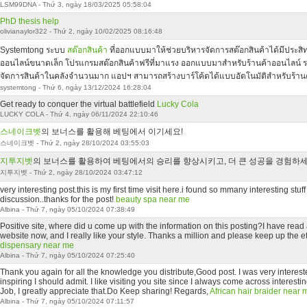
LSM99DNA - Thứ 3, ngày 18/03/2025 05:58:04
PhD thesis help
olivianaylor322 - Thứ 2, ngày 10/02/2025 08:16:48
Systemtong ระบบ
สต๊อกสินค้า
ที่ออกแบบมาให้ช่วยบริหารจัดการสต๊อกสินค้าได้มีประส
ออนไลน์ขนาดเล็ก โปรแกรมสต๊อกสินค้าฟรีที่มาแรง ออกแบบมาสำหรับร้านค้าออนไลน์ รว
จัดการสินค้าในคลังจำนวนมาก แอปฯ สามารถสร้างบาร์โค้ดได้แบบอัตโนมัติสำหรับร้านค้าท
systemtong - Thứ 6, ngày 13/12/2024 16:28:04
Get ready to conquer the virtual battlefield
Lucky Cola
LUCKY COLA - Thứ 4, ngày 06/11/2024 22:10:46
스네이크벳
의 보너스를 활용해 베팅에서 이기세요!
스네이크벳 - Thứ 2, ngày 28/10/2024 03:55:03
지투지벳
의 보너스를 활용하여 베팅에서의 승리를 향상시키고, 더 큰 성공을 경험하세
지투지벳 - Thứ 2, ngày 28/10/2024 03:47:12
very interesting post.this is my first time visit here.i found so mmany interesting stuff
discussion..thanks for the post!
beauty spa near me
Albina - Thứ 7, ngày 05/10/2024 07:38:49
Positive site, where did u come up with the information on this posting?I have read a
website now, and I really like your style. Thanks a million and please keep up the e
dispensary near me
Albina - Thứ 7, ngày 05/10/2024 07:25:40
Thank you again for all the knowledge you distribute,Good post. I was very interested 
inspiring I should admit. I like visiting you site since I always come across interestin
Job, I greatly appreciate that.Do Keep sharing! Regards,
African hair braider near 
Albina - Thứ 7, ngày 05/10/2024 07:11:57