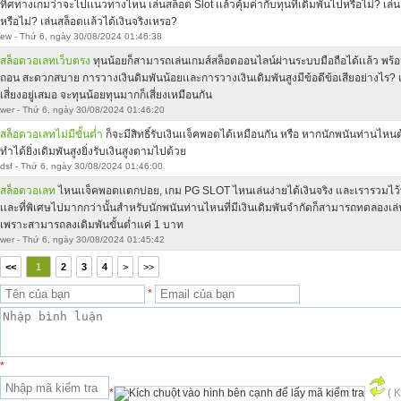
ทิศทางเกมว่าจะไปเเนวทางไหน เล่นสล็อต Slot เเล้วคุ้มค่ากับทุนที่เดิมพันไปหรือไม่? เล่น
หรือไม่? เล่นสล็อตเเล้วได้เงินจริงเหรอ?
ew - Thứ 6, ngày 30/08/2024 01:46:38
สล็อตวอเลทเว็บตรง
ทุนน้อยก็สามารถเล่นเกมส์สล็อตออนไลน์ผ่านระบบมือถือได้เเล้ว พร้อ
ถอน สะดวกสบาย การวางเงินดิมพันน้อยเเละการวางเงินเดิมพันสูงมีข้อดีข้อเสียอย่างไร
เสี่ยงอยู่เสมอ จะทุนน้อยทุนมากก็เสี่ยงเหมือนกัน
wer - Thứ 6, ngày 30/08/2024 01:46:20
สล็อตวอเลทไม่มีขั้นต่ำ
ก็จะมีสิทธิ์รับเงินเเจ็คพอตได้เหมือนกัน หรือ หากนักพนันท่านไห
ทำได้ยิ่งเดิมพันสูงยิ่งรับเงินสูงตามไปด้วย
dsf - Thứ 6, ngày 30/08/2024 01:46:00
สล็อตวอเลท
ไหนเเจ็คพอตเเตกบ่อย, เกม PG SLOT ไหนเล่นง่ายได้เงินจริง และเรารวมไว้ท
เเละที่พิเศษไปมากกว่านั้นสำหรับนักพนันท่านไหนที่มีเงินเดิมพันจำกัดก็สามารถทดลองเล
เพราะสามารถลงเดิมพันขั้นต่ำแค่ 1 บาท
wer - Thứ 6, ngày 30/08/2024 01:45:42
<<
1
2
3
4
>
>>
*
*
*
( 