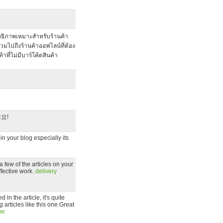
ิทธิภาพเหมาะสำหรับร้านค้า
มไปถึงร้านค้าออฟไลน์ที่ต้อง
ี่ไม่มีบาร์โค้ดสินค้า
요!
 in your blog especially its
 few of the articles on your
ffective work.
delivery
in the article, it's quite
g articles like this one.Great
me