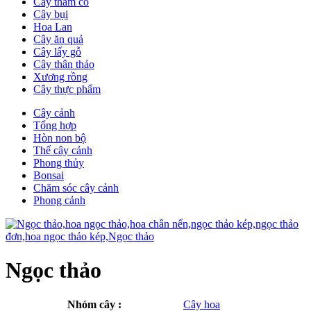
Cây thảm cỏ
Cây bụi
Hoa Lan
Cây ăn quả
Cây lấy gỗ
Cây thân thảo
Xương rồng
Cây thực phẩm
Cây cảnh
Tổng hợp
Hòn non bộ
Thế cây cảnh
Phong thủy
Bonsai
Chăm sóc cây cảnh
Phong cảnh
Ngọc thảo
Nhóm cây :
Cây hoa