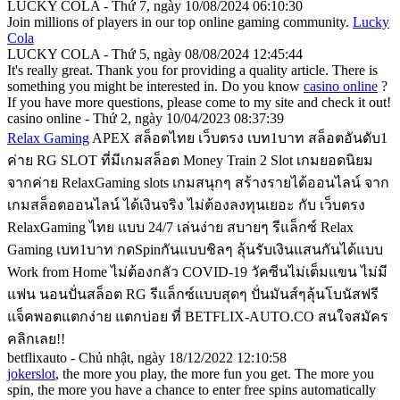
LUCKY COLA - Thứ 7, ngày 10/08/2024 06:10:30
Join millions of players in our top online gaming community.
Lucky
Cola
LUCKY COLA - Thứ 5, ngày 08/08/2024 12:45:44
It's really great. Thank you for providing a quality article. There is
something you might be interested in. Do you know
casino online
?
If you have more questions, please come to my site and check it out!
casino online - Thứ 2, ngày 10/04/2023 08:37:39
Relax Gaming
APEX สล็อตไทย เว็บตรง เบท1บาท สล็อตอันดับ1
ค่าย RG SLOT ที่มีเกมสล็อต Money Train 2 Slot เกมยอดนิยม
จากค่าย RelaxGaming slots เกมสนุกๆ สร้างรายได้ออนไลน์ จาก
เกมสล็อตออนไลน์ ได้เงินจริง ไม่ต้องลงทุนเยอะ กับ เว็บตรง
RelaxGaming ไทย แบบ 24/7 เล่นง่าย สบายๆ รีแล็กซ์ Relax
Gaming เบท1บาท กดSpinกันแบบชิลๆ ลุ้นรับเงินแสนกันได้แบบ
Work from Home ไม่ต้องกลัว COVID-19 วัคซีนไม่เต็มแขน ไม่มี
แฟน นอนปั่นสล็อต RG รีแล็กซ์แบบสุดๆ ปั่นมันส์ๆลุ้นโบนัสฟรี
แจ็คพอตแตกง่าย แตกบ่อย ที่ BETFLIX-AUTO.CO สนใจสมัคร
คลิกเลย!!
betflixauto - Chủ nhật, ngày 18/12/2022 12:10:58
jokerslot
, the more you play, the more fun you get. The more you
spin, the more you have a chance to enter free spins automatically