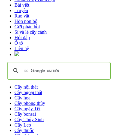
Bài viết
Truyện
Rao vặt
Hòn non bộ
Gửi phản hồi
Sỉ và lẻ cây cảnh
Hỏi đáp
Ô tô
Liên hệ
Cây nội thất
Cây ngoại thất
Cây hoa
Cây phong thủy
Cây ngày Tết
Cây bonsai
Cây Thủy Sinh
Cây Leo
Cây thuốc