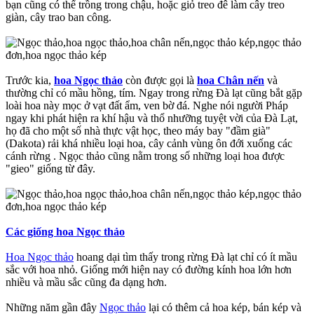
bạn cũng có thể trồng trong chậu, hoặc giỏ treo đê làm cây treo
giàn, cây trao ban công.
Trước kia,
hoa Ngọc thảo
còn được gọi là
hoa Chân nến
và
thường chỉ có mầu hồng, tím. Ngay trong rừng Đà lạt cũng bắt gặp
loài hoa này mọc ở vạt đất ẩm, ven bờ đá. Nghe nói người Pháp
ngay khi phát hiện ra khí hậu và thổ nhưỡng tuyệt vời của Đà Lạt,
họ đã cho một số nhà thực vật học, theo máy bay "đầm già"
(Dakota) rải khá nhiều loại hoa, cây cảnh vùng ôn đới xuống các
cánh rừng . Ngọc thảo cũng nằm trong số những loại hoa được
"gieo" giống từ đây.
Các giống hoa Ngọc thảo
Hoa Ngọc thảo
hoang dại tìm thấy trong rừng Đà lạt chỉ có ít mầu
sắc với hoa nhỏ. Giống mới hiện nay có đường kính hoa lớn hơn
nhiều và mầu sắc cũng đa dạng hơn.
Những năm gần đây
Ngọc thảo
lại có thêm cả hoa kép, bán kép và