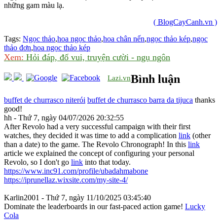
những gam màu lạ.
( BlogCayCanh.vn )
Tags:
Ngọc thảo
,
hoa ngọc thảo
,
hoa chân nến
,
ngọc thảo kép
,
ngọc
thảo đơn
,
hoa ngọc thảo kép
Xem:
Hỏi đáp, đố vui, truyện cười - ngụ ngôn
Bình luận
Lazi.vn
buffet de churrasco niterói
buffet de churrasco barra da tijuca
thanks
good!
hh - Thứ 7, ngày 04/07/2026 20:32:55
After Revolo had a very successful campaign with their first
watches, they decided it was time to add a complication
link
(other
than a date) to the game. The Revolo Chronograph! In this
link
article we explained the concept of configuring your personal
Revolo, so I don't go
link
into that today.
https://www.inc91.com/profile/ubadahmabone
https://iprunellaz.wixsite.com/my-site-4/
Karlin2001 - Thứ 7, ngày 11/10/2025 03:45:40
Dominate the leaderboards in our fast-paced action game!
Lucky
Cola