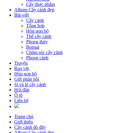
Cây thực phẩm
Album Cây cảnh đẹp
Bài viết
Cây cảnh
Tổng hợp
Hòn non bộ
Thế cây cảnh
Phong thủy
Bonsai
Chăm sóc cây cảnh
Phong cảnh
Truyện
Rao vặt
Hòn non bộ
Gửi phản hồi
Sỉ và lẻ cây cảnh
Hỏi đáp
Ô tô
Liên hệ
Trang chủ
Giới thiệu
Cây cảnh đó đây
Album Cây cảnh đẹp