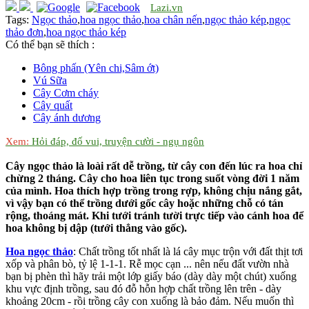
Lazi.vn
Tags:
Ngọc thảo
,
hoa ngọc thảo
,
hoa chân nến
,
ngọc thảo kép
,
ngọc
thảo đơn
,
hoa ngọc thảo kép
Có thể bạn sẽ thích :
Bông phấn (Yên chi,Sâm ớt)
Vú Sữa
Cây Cơm cháy
Cây quất
Cây ánh dương
Xem:
Hỏi đáp, đố vui, truyện cười - ngụ ngôn
Cây ngọc thảo là loài rất dễ trồng, từ cây con đến lúc ra hoa chỉ
chừng 2 tháng. Cây cho hoa liên tục trong suốt vòng đời 1 năm
của mình. Hoa thích hợp trồng trong rợp, không chịu nắng gắt,
vì vậy bạn có thể trồng dưới gốc cây hoặc những chỗ có tán
rộng, thoáng mát. Khi tưới tránh tười trực tiếp vào cánh hoa để
hoa không bị dập (tưới thẳng vào gốc).
Hoa ngọc thảo
: Chất trồng tốt nhất là lá cây mục trộn với đất thịt tơi
xốp và phân bò, tỷ lệ 1-1-1. Rễ mọc cạn ... nên nếu đất vườn nhà
bạn bị phèn thì hãy trải một lớp giấy báo (dày dày một chút) xuống
khu vực định trồng, sau đó đỗ hỗn hợp chất trồng lên trên - dày
khoảng 20cm - rồi trồng cây con xuống là bảo đảm. Nếu muốn thì