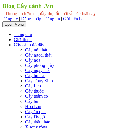
Blog Cây cảnh .Vn
Thông tin hữu ích, đầy đủ, tốt nhất về các loài cây
Đăng ký
|
Đăng nhập
|
Đăng tin
|
Gửi liên hệ
Open Menu
Trang chủ
Giới thiệu
Cây cảnh đó đây
Cây nội thất
Cây ngoại thất
Cây hoa
Cây phong thủy
Cây ngày Tết
Cây bonsai
Cây Thủy Sinh
Cây Leo
Cây thuốc
Cây thảm cỏ
Cây bụi
Hoa Lan
Cây ăn quả
Cây lấy gỗ
Cây thân thảo
Xương rồng