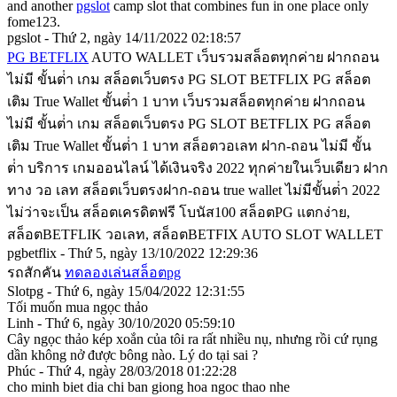
and another
pgslot
camp slot that combines fun in one place only
fome123.
pgslot - Thứ 2, ngày 14/11/2022 02:18:57
PG BETFLIX
AUTO WALLET เว็บรวมสล็อตทุกค่าย ฝากถอน
ไม่มี ขั้นต่ํา เกม สล็อตเว็บตรง PG SLOT BETFLIX PG สล็อต
เติม True Wallet ขั้นต่ํา 1 บาท เว็บรวมสล็อตทุกค่าย ฝากถอน
ไม่มี ขั้นต่ํา เกม สล็อตเว็บตรง PG SLOT BETFLIX PG สล็อต
เติม True Wallet ขั้นต่ํา 1 บาท สล็อตวอเลท ฝาก-ถอน ไม่มี ขั้น
ต่ํา บริการ เกมออนไลน์ ได้เงินจริง 2022 ทุกค่ายในเว็บเดียว ฝาก
ทาง วอ เลท สล็อตเว็บตรงฝาก-ถอน true wallet ไม่มีขั้นต่ํา 2022
ไม่ว่าจะเป็น สล็อตเครดิตฟรี โบนัส100 สล็อตPG แตกง่าย,
สล็อตBETFLIK วอเลท, สล็อตBETFIX AUTO SLOT WALLET
pgbetflix - Thứ 5, ngày 13/10/2022 12:29:36
รถสักคัน
ทดลองเล่นสล็อตpg
Slotpg - Thứ 6, ngày 15/04/2022 12:31:55
Tối muốn mua ngọc thảo
Linh - Thứ 6, ngày 30/10/2020 05:59:10
Cây ngọc thảo kép xoắn của tôi ra rất nhiều nụ, nhưng rồi cứ rụng
dần không nở được bông nào. Lý do tại sai ?
Phúc - Thứ 4, ngày 28/03/2018 01:22:28
cho minh biet dia chi ban giong hoa ngoc thao nhe