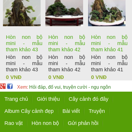
Hòn non bộ
Hòn non bộ
Hòn non bộ
mini - mẫu
mini - mẫu
mini - mẫu
tham khảo 43
tham khảo 42
tham khảo 41
Hòn non bộ
Hòn non bộ
Hòn non bộ
mini - mẫu
mini - mẫu
mini - mẫu
tham khảo 43
tham khảo 42
tham khảo 41
0 VNĐ
0 VNĐ
0 VNĐ
Xem:
Hỏi đáp, đố vui, truyện cười - ngụ ngôn
Trang chủ
Giới thiệu
Cây cảnh đó đây
Album Cây cảnh đẹp
Bài viết
Truyện
Rao vặt
Hòn non bộ
Gửi phản hồi