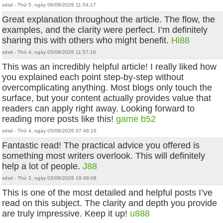
sdsd - Thứ 5, ngày 06/08/2026 11:54:17
Great explanation throughout the article. The flow, the
examples, and the clarity were perfect. I’m definitely
sharing this with others who might benefit.
Hi88
sdsd - Thứ 4, ngày 05/08/2026 11:57:16
This was an incredibly helpful article! I really liked how
you explained each point step-by-step without
overcomplicating anything. Most blogs only touch the
surface, but your content actually provides value that
readers can apply right away. Looking forward to
reading more posts like this!
game b52
sdsd - Thứ 4, ngày 05/08/2026 07:48:16
Fantastic read! The practical advice you offered is
something most writers overlook. This will definitely
help a lot of people.
J88
sdsd - Thứ 2, ngày 03/08/2026 19:49:08
This is one of the most detailed and helpful posts I’ve
read on this subject. The clarity and depth you provide
are truly impressive. Keep it up!
u888