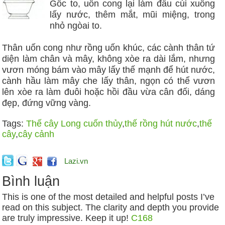
Gốc to, uốn cong lại làm đầu cúi xuống
lấy nước, thêm mắt, mũi miệng, trong
nhỏ ngòai to.
Thân uốn cong như rồng uốn khúc, các cành thân tứ
diện làm chân và mây, không xòe ra dài lắm, nhưng
vươn móng bám vào mây lấy thế mạnh để hút nước,
cành hầu làm mây che lấy thân, ngọn có thể vươn
lên xòe ra làm đuôi hoặc hồi đầu vừa cân đối, dáng
đẹp, đứng vững vàng.
Tags:
Thế cây Long cuốn thủy
,
thế rồng hút nước
,
thế
cây
,
cây cảnh
Lazi.vn
Bình luận
This is one of the most detailed and helpful posts I’ve
read on this subject. The clarity and depth you provide
are truly impressive. Keep it up!
C168