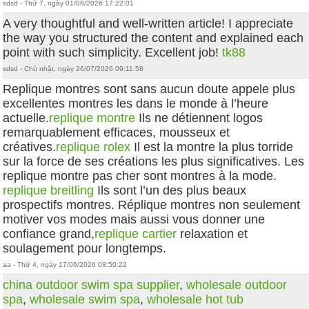
sdsd - Thứ 7, ngày 01/08/2026 17:22:01
A very thoughtful and well-written article! I appreciate
the way you structured the content and explained each
point with such simplicity. Excellent job!
tk88
sdsd - Chủ nhật, ngày 26/07/2026 09:11:58
Replique montres sont sans aucun doute appele plus
excellentes montres les dans le monde à l’heure
actuelle.
replique montre
Ils ne détiennent logos
remarquablement efficaces, mousseux et
créatives.
replique rolex
Il est la montre la plus torride
sur la force de ses créations les plus significatives. Les
replique montre pas cher sont montres à la mode.
replique breitling
Ils sont l’un des plus beaux
prospectifs montres. Réplique montres non seulement
motiver vos modes mais aussi vous donner une
confiance grand,
replique cartier
relaxation et
soulagement pour longtemps.
aa - Thứ 4, ngày 17/06/2026 08:50:22
china outdoor swim spa supplier
,
wholesale outdoor
spa
,
wholesale swim spa
,
wholesale hot tub