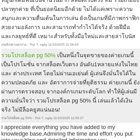
ปลาทุกค่าย ที่เป็นยอดนิยมอีกด้วย ไม่ได้แค่เพราะความ
สนุกและความตื่นเต้นในการเล่น ยังเป็นเกมที่มีภาพกราฟิก
สวยงามอลังการ และสามารถทำกำไรได้จริง ด้วยฝีมือ
และกลยุทธ์ที่ดี เหมาะสำหรับทั้งมือใหม่และสายล่าโบนัส
เกมยิงปลาแตกง่าย - Thứ 7, ngày 11/10/2025 11:56:03
รวมโปรสล็อต pg 50%
เป็นหนึ่งในจุดขายของค่ายเกมนี้
เป็นโปรโมชั่น จากสล็อตเว็บตรง อันดับ1หลายแห่งในไทย
และ ต่างประเทศ โดยไม่ผ่านเอเย่นต์ ผู้เล่นจึงมั่นใจได้ใน
ความปลอดภัย และ อัตราการจ่ายที่ยุติธรรม ค่ายเกมนี้ ยัง
ผ่านการตรวจสอบ จากองค์กรเกมระดับโลก ทำให้ผู้เล่นมี
ความมั่นใจว่า รวมโปรสล็อต pg 50% นี้ เล่นแล้วได้เงิน
จริง ไม่มีล็อคยูสแน่นอน!
รวมโปรสล็อต pg 50% - Thứ 7, ngày 11/10/2025 11:55:27
I appreciate everything you have added to my
knowledge base.Admiring the time and effort you put