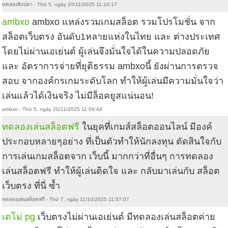
ทดลองยิงปลา - Thứ 5, ngày 20/11/2025 11:10:17
ambxo
ambxo แหล่งรวมเกมสล็อต รวมโปรโมชั่น จาก
สล็อตเว็บตรง อันดับ1หลายแห่งในไทย และ ต่างประเทศ
โดยไม่ผ่านเอเย่นต์ ผู้เล่นจึงมั่นใจได้ในความปลอดภัย
และ อัตราการจ่ายที่ยุติธรรม ambxoนี้ ยังผ่านการตรวจ
สอบ จากองค์กรเกมระดับโลก ทำให้ผู้เล่นมีความมั่นใจว่า
เล่นแล้วได้เงินจริง ไม่มีล็อคยูสแน่นอน!
ambxo - Thứ 5, ngày 20/11/2025 11:09:44
ทดลองเล่นสล็อตฟรี
ในยุคที่เกมส์สล็อตออนไลน์ มีองค์
ประกอบหลายๆอย่าง ที่เป็นตัวทำให้นักลงทุน ตัดสินใจกับ
การเล่นเกมสล็อตจาก เว็บนี้ มากกว่าที่อื่นๆ การทดลอง
เล่นสล็อตฟรี ทำให้ผู้เล่นติดใจ และ กลับมาเล่นกับ สล็อต
เว็บตรง ที่นี่ ซ้ำ
ทดลองเล่นสล็อตฟรี - Thứ 7, ngày 11/10/2025 11:57:07
เดโม่ pg
เว็บตรงไม่ผ่านเอเย่นต์ มีทดลองเล่นสล็อตค่าย