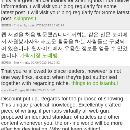
This is a great article thanks for sharing this informative
information. I will visit your blog regularly for some
latest post. I will visit your blog regularly for Some latest
post.
skinpres t
SDFDS - Chủ nhật, ngày 17/08/2025 10:02:14
웹 저널을 처음 방문했습니다! 저희는 같은 전문 분야에
서 자원봉사자와 새로운 활동을 하는 사람들로 구성되
어 있습니다. 웹사이트에서 유용한 정보를 얻을 수 있었
습니다.
가락시장 노래방
SDFDS - Thứ 4, ngày 06/08/2025 16:26:52
That you're allowed to place leaders, however is not
one way links, except when they're just authorised
together with regarding niche.
things to do istanbul
soe - Thứ 2, ngày 04/08/2025 12:53:52
Discount put up, Regards for the purpose of showing
This unique practical knowledge. Excellently crafted
piece of writing, if perhaps virtually all web guru
proposed an identical standard of articles and other
content whenever you, the on-line world will be more
effective destination. Why not keep writing!