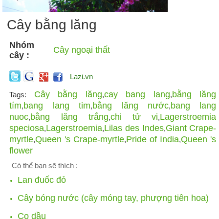
Cây bằng lăng
Nhóm
Cây ngoại thất
cây :
Lazi.vn
Cây bằng lăng
cay bang lang
bằng lăng
Tags:
,
,
tím
bang lang tim
bằng lăng nước
bang lang
,
,
,
nuoc
bằng lăng trắng
chi tử vi
Lagerstroemia
,
,
,
speciosa
Lagerstroemia
Lilas des Indes
Giant Crape-
,
,
,
myrtle
Queen 's Crape-myrtle
Pride of India
Queen 's
,
,
,
flower
Có thể bạn sẽ thích :
Lan đuốc đỏ
Cây bóng nước (cây móng tay, phượng tiên hoa)
Cọ dầu