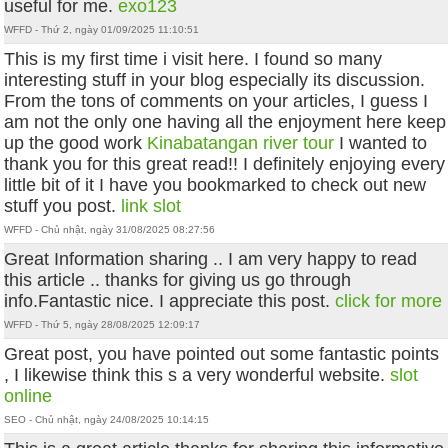
useful for me.
exo123
WFFD - Thứ 2, ngày 01/09/2025 11:10:51
This is my first time i visit here. I found so many
interesting stuff in your blog especially its discussion.
From the tons of comments on your articles, I guess I
am not the only one having all the enjoyment here keep
up the good work
Kinabatangan river tour
I wanted to
thank you for this great read!! I definitely enjoying every
little bit of it I have you bookmarked to check out new
stuff you post.
link slot
WFFD - Chủ nhật, ngày 31/08/2025 08:27:56
Great Information sharing .. I am very happy to read
this article .. thanks for giving us go through
info.Fantastic nice. I appreciate this post.
click for more
WFFD - Thứ 5, ngày 28/08/2025 12:09:17
Great post, you have pointed out some fantastic points
, I likewise think this s a very wonderful website.
slot
online
SEO - Chủ nhật, ngày 24/08/2025 10:14:15