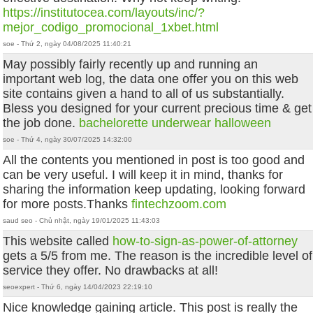
https://institutocea.com/layouts/inc/?
mejor_codigo_promocional_1xbet.html
soe - Thứ 2, ngày 04/08/2025 11:40:21
May possibly fairly recently up and running an
important web log, the data one offer you on this web
site contains given a hand to all of us substantially.
Bless you designed for your current precious time & get
the job done.
bachelorette underwear halloween
soe - Thứ 4, ngày 30/07/2025 14:32:00
All the contents you mentioned in post is too good and
can be very useful. I will keep it in mind, thanks for
sharing the information keep updating, looking forward
for more posts.Thanks
fintechzoom.com
saud seo - Chủ nhật, ngày 19/01/2025 11:43:03
This website called
how-to-sign-as-power-of-attorney
gets a 5/5 from me. The reason is the incredible level of
service they offer. No drawbacks at all!
seoexpert - Thứ 6, ngày 14/04/2023 22:19:10
Nice knowledge gaining article. This post is really the