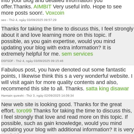
into your blog and detailed information you
offer.Thanks.
AIMBIT
Very useful info. Hope to see
more posts soon!.
Voxcoin
seo - Thứ 4, ngày 03/09/2025 09:57:29
Thanks for taking the time to discuss this, I feel strongly
about it and love learning more on this topic. If
possible, as you gain expertise, would you mind
updating your blog with extra information? It is
extremely helpful for me.
sem services
DSFSDF - Thứ 4, ngày 03/09/2025 09:15:46
Fabulous post, you have denoted out some fantastic
points, I likewise think this s a very wonderful website. I
will visit again for more quality contents and also,
recommend this site to all. Thanks.
satta king disawar
Harmain qureshi - Thứ 3, ngày 02/09/2025 14:09:34
New web site is looking good. Thanks for the great
effort.
toro99
Thanks for taking the time to discuss this,
I feel strongly that love and read more on this topic. If
possible, such as gain knowledge, would you mind
updating your blog with additional information? It is very