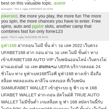
best on this valuable topic.
avenir
seoexpert - Thứ 2, ngày 10/04/2023 22:13:52
jokerslot
, the more you play, the more fun The more
you spin, the more chances you have to enter. Free
spins, auto and
pgslot
slots, another camp that
combines fast fun only fome123
pgslot - Thứ 5, ngày 10/11/2022 06:18:41
ยูฟ่า168
ฝากถอน ไม่มี ขั้น ต่ํา วอ เลท 2022 เว็บตรง
UFABET168 ฝาก ถอน ผ่าน วอ เลท ไม่มี ขั้นต่ํา ทาง
เข้าUFABET168 AUTO VIP เว็บพนันออนไลน์ เว็บตรงไม่
ผ่านเอเย่นต์ วอ เลท ສະຫຍາມ UEFA บริการตลอด 24
ชั่วโมง ทาง ยูฟ่าเบท168วีไอพี ยูฟ่า168 ทางเข้า มือถือ
สล็อต ทดลองเล่น คาสิโน แทงบอล ที่เว็บพนัน
SIAMUFABET WALLET เข้าสู่ระบบ ยู ฟ้า เบ ท 168
UFABET WALLET ฝาก-ถอน อัตโนมัติ TRUE AUTO
WALLET ไม่มีขั้นต่ำ เกมสล็อต ยู ฟ่า 168 สมัครวันนี้รับ
โบนัส 50% กับ ยูฟ่าเบท168 ฝากถอน ไม่มี ขั้นต่ํา เว็บไซต์