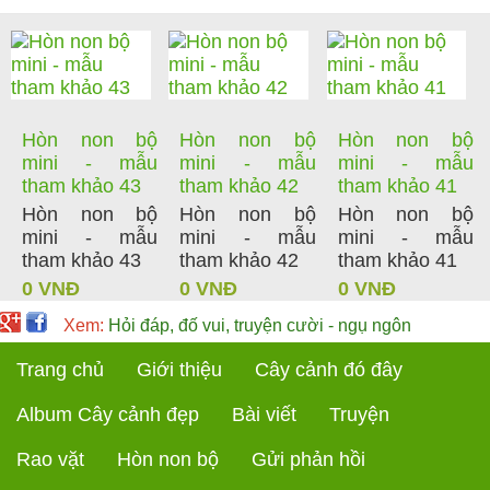
Hòn non bộ
Hòn non bộ
Hòn non bộ
mini - mẫu
mini - mẫu
mini - mẫu
tham khảo 43
tham khảo 42
tham khảo 41
Hòn non bộ
Hòn non bộ
Hòn non bộ
mini - mẫu
mini - mẫu
mini - mẫu
tham khảo 43
tham khảo 42
tham khảo 41
0 VNĐ
0 VNĐ
0 VNĐ
Xem:
Hỏi đáp, đố vui, truyện cười - ngụ ngôn
Trang chủ
Giới thiệu
Cây cảnh đó đây
Album Cây cảnh đẹp
Bài viết
Truyện
Rao vặt
Hòn non bộ
Gửi phản hồi