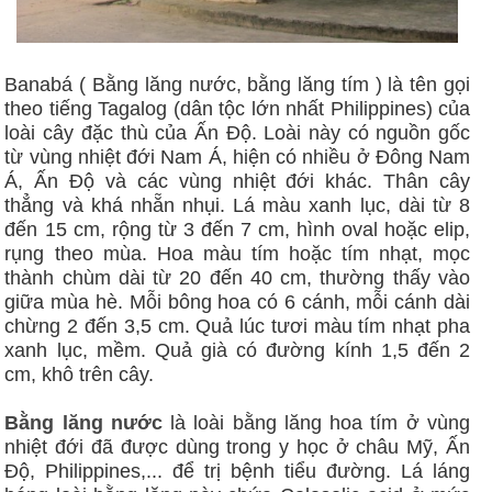
Banabá ( Bằng lăng nước, bằng lăng tím ) là tên gọi
theo tiếng Tagalog (dân tộc lớn nhất Philippines) của
loài cây đặc thù của Ấn Độ. Loài này có nguồn gốc
từ vùng nhiệt đới Nam Á, hiện có nhiều ở Đông Nam
Á, Ấn Độ và các vùng nhiệt đới khác. Thân cây
thẳng và khá nhẵn nhụi. Lá màu xanh lục, dài từ 8
đến 15 cm, rộng từ 3 đến 7 cm, hình oval hoặc elip,
rụng theo mùa. Hoa màu tím hoặc tím nhạt, mọc
thành chùm dài từ 20 đến 40 cm, thường thấy vào
giữa mùa hè. Mỗi bông hoa có 6 cánh, mỗi cánh dài
chừng 2 đến 3,5 cm. Quả lúc tươi màu tím nhạt pha
xanh lục, mềm. Quả già có đường kính 1,5 đến 2
cm, khô trên cây.
Bằng lăng nước
là loài bằng lăng hoa tím ở vùng
nhiệt đới đã được dùng trong y học ở châu Mỹ, Ấn
Độ, Philippines,... để trị bệnh tiểu đường. Lá láng