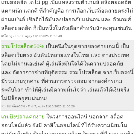
เกมยอดฮิต เดโม่ pg เป็นแหล่งรวมตัวเกมส์ สล็อตยอดฮิต
แตกหนัก แตกดี ที่สำคัญคือ การเลือกเว็บสล็อตสายตรงไม่
ผ่านเเย่นต์ เชื่อถือได้มั่นคงปลอดภัยแน่นอน และ ตัวเกมส์
สล็อตยอดฮิต ก็เป็นหนึ่งในตัวเลือกสำหรับนักลงทุนเช่นกัน
เดโม่ pg - Thứ 7, ngày 11/10/2025 11:56:49
รวมโปรสล็อต50%
เป็นหนึ่งในจุดขายของค่ายเกมนี้ เป็น
สล็อตเว็บตรง อันดับ1หลายแห่งในไทย และ ต่างประเทศ
โดยไม่ผ่านเอเย่นต์ ผู้เล่นจึงมั่นใจได้ในความปลอดภัย
และ อัตราการจ่ายที่ยุติธรรม รวมโปรสล็อต จากเว็บตรงนี้
มีรวมเกมทุกค่าย ที่ผ่านการตรวจสอบ จากองค์กรเกม
ระดับโลก ทำให้ผู้เล่นมีความมั่นใจว่า เล่นแล้วได้เงินจริง
ไม่มีล็อคยูสแน่นอน!
รวมโปรสล็อต50% - Thứ 7, ngày 11/10/2025 11:56:26
เกมยิงปลาแตกง่าย
ในวงการออนไลน์ นอกจาก สล็อต
ออนไลน์แล้ว ยังมี คาสิโนออนไลน์ ที่ได้รับความนิยมใน
หมู่นักเดิมพันเป็นจำนวนมาก สล็อตเว็บตรง ที่มี รวมเกมยิง