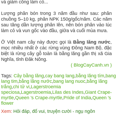
và giảm công làm cỏ...
Lượng phân bón trong 3 năm đầu như sau: phân
chuồng 5–10 kg, phân NPK 150g/gốc/năm. Các năm
sau tăng dần lượng phân lên, nên bón phân vào lúc
làm cỏ và vun gốc vào đầu, giữa và cuối mùa mưa.
Ở Việt nam cây này được gọi là
Bằng lăng nước
,
mọc nhiều nhất ở các rừng vùng Đông Nam Bộ, đặc
biệt là rừng cây gỗ toàn là bằng lăng gần thị xã Gia
Nghĩa, tỉnh Đăk Nông.
( BlogCayCanh.vn )
Tags:
Cây bằng lăng
,
cay bang lang
,
bằng lăng tím
,
bang
lang tim
,
bằng lăng nước
,
bang lang nuoc
,
bằng lăng
trắng
,
chi tử vi
,
Lagerstroemia
speciosa
,
Lagerstroemia
,
Lilas des Indes
,
Giant Crape-
myrtle
,
Queen 's Crape-myrtle
,
Pride of India
,
Queen 's
flower
Xem:
Hỏi đáp, đố vui, truyện cười - ngụ ngôn