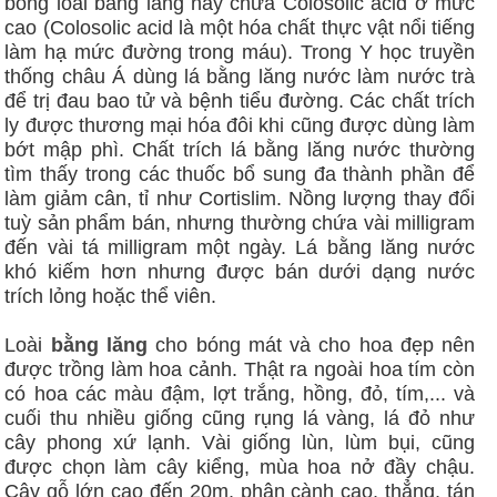
bóng loài bằng lăng này chứa Colosolic acid ở mức
cao (Colosolic acid là một hóa chất thực vật nổi tiếng
làm hạ mức đường trong máu). Trong Y học truyền
thống châu Á dùng lá bằng lăng nước làm nước trà
để trị đau bao tử và bệnh tiểu đường. Các chất trích
ly được thương mại hóa đôi khi cũng được dùng làm
bớt mập phì. Chất trích lá bằng lăng nước thường
tìm thấy trong các thuốc bổ sung đa thành phần để
làm giảm cân, tỉ như Cortislim. Nồng lượng thay đổi
tuỳ sản phẩm bán, nhưng thường chứa vài milligram
đến vài tá milligram một ngày. Lá bằng lăng nước
khó kiếm hơn nhưng được bán dưới dạng nước
trích lỏng hoặc thể viên.
Loài
bằng lăng
cho bóng mát và cho hoa đẹp nên
được trồng làm hoa cảnh. Thật ra ngoài hoa tím còn
có hoa các màu đậm, lợt trắng, hồng, đỏ, tím,... và
cuối thu nhiều giống cũng rụng lá vàng, lá đỏ như
cây phong xứ lạnh. Vài giống lùn, lùm bụi, cũng
được chọn làm cây kiểng, mùa hoa nở đầy chậu.
Cây gỗ lớn cao đến 20m, phân cành cao, thẳng, tán