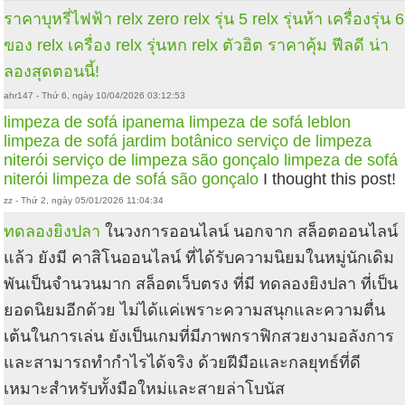
ราคาบุหรี่ไฟฟ้า
relx zero
relx รุ่น 5
relx รุ่นห้า
เครื่องรุ่น 6
ของ relx
เครื่อง relx รุ่นหก
relx ตัวฮิต ราคาคุ้ม ฟีลดี น่า
ลองสุดตอนนี้!
ahr147 - Thứ 6, ngày 10/04/2026 03:12:53
limpeza de sofá ipanema
limpeza de sofá leblon
limpeza de sofá jardim botânico
serviço de limpeza
niterói
serviço de limpeza são gonçalo
limpeza de sofá
niterói
limpeza de sofá são gonçalo
I thought this post!
zz - Thứ 2, ngày 05/01/2026 11:04:34
ทดลองยิงปลา
ในวงการออนไลน์ นอกจาก สล็อตออนไลน์
แล้ว ยังมี คาสิโนออนไลน์ ที่ได้รับความนิยมในหมู่นักเดิม
พันเป็นจำนวนมาก สล็อตเว็บตรง ที่มี ทดลองยิงปลา ที่เป็น
ยอดนิยมอีกด้วย ไม่ได้แค่เพราะความสนุกและความตื่น
เต้นในการเล่น ยังเป็นเกมที่มีภาพกราฟิกสวยงามอลังการ
และสามารถทำกำไรได้จริง ด้วยฝีมือและกลยุทธ์ที่ดี
เหมาะสำหรับทั้งมือใหม่และสายล่าโบนัส