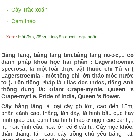
Cây Trắc xoăn
Cam thảo
Xem:
Hỏi đáp, đố vui, truyện cười - ngụ ngôn
Bằng lăng, bằng lăng tím,bằng lăng nước,... có
danh pháp khoa học hai phần : Lagerstroemia
speciosa, là một loài thực vật thuộc chi Tử vi (
Lagerstroemia - một tông chi lớn thảo mộc nước
to ). Tên tiếng Pháp là Lilas des Indes, tiếng Anh
thông dụng là: Giant Crape-myrtle, Queen 's
Crape-myrtle, Pride of India, Queen 's flower.
Cây bằng lăng
là loại cây gỗ lớn, cao đến 15m,
phân cành cao, thẳng, tán dày, lá hình bầu dục hay
hình giáo dài, cụm hoa hình tháp ở ngọn các cành, ,
nụ hoa hình cầu, hoa lớn có 6 cánh.. Cây mọc khỏe,
thân thẳng, tán cao, cây trồng chủ yếu bằng hạt,