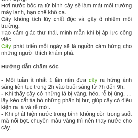
Hơi nước bốc ra từ bình cây sẽ làm mát môi trường
máy lạnh, hạn chế khô da.
Cây không tích lũy chất độc và gây ô nhiễm môi
trường.
Tạo cảm giác thư thái, minh mẫn khi bị áp lực công
việc.
Cây
phát triển mỗi ngày sẽ là nguồn cảm hứng cho
những người thích khám phá.
Hướng dẫn chăm sóc
- Mỗi tuần ít nhất 1 lần nên đưa
cây
ra hứng ánh
sáng liên tục trong 2h vào buổi sáng từ 7h đến 9h.
- Khi thấy cây có những lá bị vàng, héo, rễ bị úng, …
lấy kéo cắt tỉa bỏ những phần bị hư, giúp cây có điều
kiện ra lá và rễ mới.
- Khi phát hiện nước trong bình không còn trong suốt
mà nổi bọt, chuyển màu vàng thì nên thay nước cho
cây.