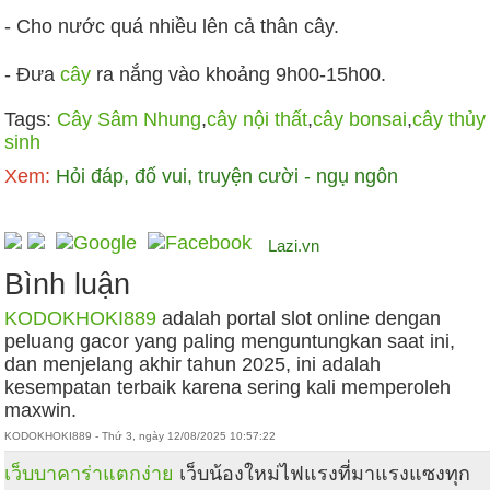
- Cho nước quá nhiều lên cả thân cây.
- Đưa
cây
ra nắng vào khoảng 9h00-15h00.
Tags:
Cây Sâm Nhung
,
cây nội thất
,
cây bonsai
,
cây thủy
sinh
Xem:
Hỏi đáp, đố vui, truyện cười - ngụ ngôn
Lazi.vn
Bình luận
KODOKHOKI889
adalah portal slot online dengan
peluang gacor yang paling menguntungkan saat ini,
dan menjelang akhir tahun 2025, ini adalah
kesempatan terbaik karena sering kali memperoleh
maxwin.
KODOKHOKI889 - Thứ 3, ngày 12/08/2025 10:57:22
เว็บบาคาร่าแตกง่าย
เว็บน้องใหม่ไฟแรงที่มาแรงแซงทุก