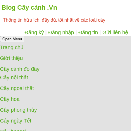
Blog Cây cảnh .Vn
Thông tin hữu ích, đầy đủ, tốt nhất về các loài cây
Đăng ký
|
Đăng nhập
|
Đăng tin
|
Gửi liên hệ
Open Menu
Trang chủ
Giới thiệu
Cây cảnh đó đây
Cây nội thất
Cây ngoại thất
Cây hoa
Cây phong thủy
Cây ngày Tết