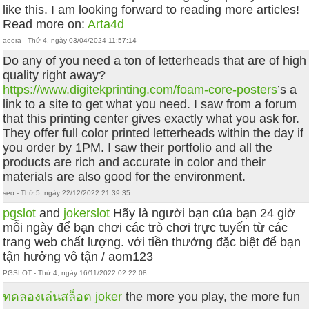
like this. I am looking forward to reading more articles!
Read more on:
Arta4d
aeera - Thứ 4, ngày 03/04/2024 11:57:14
Do any of you need a ton of letterheads that are of high
quality right away?
https://www.digitekprinting.com/foam-core-posters
’s a
link to a site to get what you need. I saw from a forum
that this printing center gives exactly what you ask for.
They offer full color printed letterheads within the day if
you order by 1PM. I saw their portfolio and all the
products are rich and accurate in color and their
materials are also good for the environment.
seo - Thứ 5, ngày 22/12/2022 21:39:35
pgslot
and
jokerslot
Hãy là người bạn của bạn 24 giờ
mỗi ngày để bạn chơi các trò chơi trực tuyến từ các
trang web chất lượng. với tiền thưởng đặc biệt để bạn
tận hưởng vô tận / aom123
PGSLOT - Thứ 4, ngày 16/11/2022 02:22:08
ทดลองเล่นสล็อต joker
the more you play, the more fun