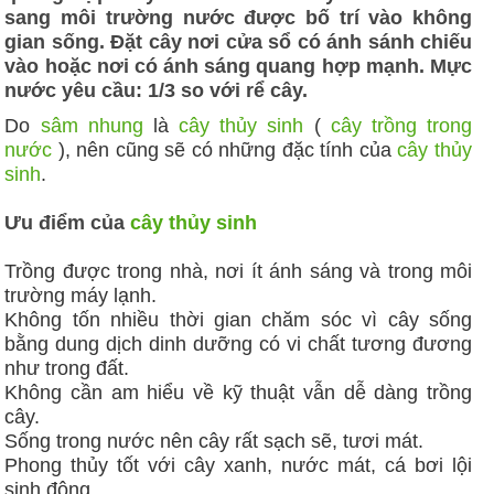
sang môi trường nước được bố trí vào không
gian sống. Đặt cây nơi cửa sổ có ánh sánh chiếu
vào hoặc nơi có ánh sáng quang hợp mạnh. Mực
nước yêu cầu: 1/3 so với rể cây.
Do
sâm nhung
là
cây thủy sinh
(
cây trồng trong
nước
), nên cũng sẽ có những đặc tính của
cây thủy
sinh
.
Ưu điểm của
cây thủy sinh
Trồng được trong nhà, nơi ít ánh sáng và trong môi
trường máy lạnh.
Không tốn nhiều thời gian chăm sóc vì cây sống
bằng dung dịch dinh dưỡng có vi chất tương đương
như trong đất.
Không cần am hiểu về kỹ thuật vẫn dễ dàng trồng
cây.
Sống trong nước nên cây rất sạch sẽ, tươi mát.
Phong thủy tốt với cây xanh, nước mát, cá bơi lội
sinh động.