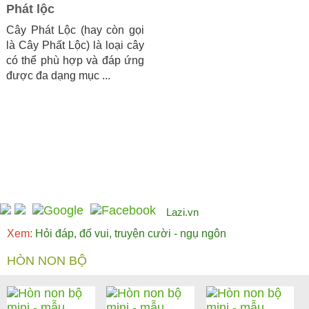
Phát lộc
Cây Phát Lộc (hay còn gọi
là Cây Phất Lộc) là loại cây
có thể phù hợp và đáp ứng
được đa dạng mục ...
Lazi.vn
Xem:
Hỏi đáp, đố vui, truyện cười - ngụ ngôn
HÒN NON BỘ