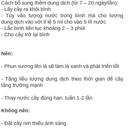
Cách bổ sung thêm dung dịch (từ 7 – 20 ngày/lần):
- Lấy cây ra khỏi bình
- Tùy vào lượng nước trong bình mà cho lượng
dung dịch vào với tỉ lệ 5 ml cho vào 5 lít nước
- Lắc bình liên tục khoảng 2 – 3 phút
- Cho cây trở lại bình
Nên:
- Phun sương lên lá sẽ làm lá xanh và phát triển tốt
- Tăng liều lượng dung dịch theo thời gian để cây
tăng trưởng mạnh
- Thay nước cây đúng hạn: tuần 1-2 lần
Không nên:
- Đặt cây nơi thiếu ánh sáng