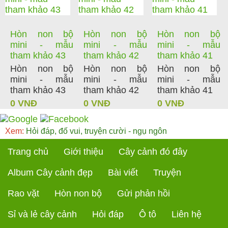
Hòn non bộ
Hòn non bộ
Hòn non bộ
mini - mẫu
mini - mẫu
mini - mẫu
tham khảo 43
tham khảo 42
tham khảo 41
Hòn non bộ
Hòn non bộ
Hòn non bộ
mini - mẫu
mini - mẫu
mini - mẫu
tham khảo 43
tham khảo 42
tham khảo 41
0 VNĐ
0 VNĐ
0 VNĐ
Xem:
Hỏi đáp, đố vui, truyện cười - ngụ ngôn
Trang chủ
Giới thiệu
Cây cảnh đó đây
Album Cây cảnh đẹp
Bài viết
Truyện
Rao vặt
Hòn non bộ
Gửi phản hồi
Sỉ và lẻ cây cảnh
Hỏi đáp
Ô tô
Liên hệ