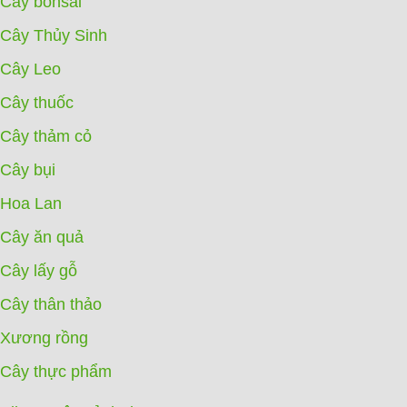
Cây bonsai
Cây Thủy Sinh
Cây Leo
Cây thuốc
Cây thảm cỏ
Cây bụi
Hoa Lan
Cây ăn quả
Cây lấy gỗ
Cây thân thảo
Xương rồng
Cây thực phẩm