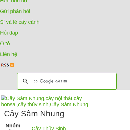
Hòn non bộ
Gửi phản hồi
Sỉ và lẻ cây cảnh
Hỏi đáp
Ô tô
Liên hệ
Cây Sâm Nhung
Nhóm
Cây Thủy Sinh