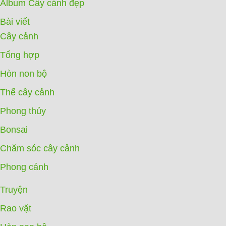
Album Cây cảnh đẹp
Bài viết
Cây cảnh
Tổng hợp
Hòn non bộ
Thế cây cảnh
Phong thủy
Bonsai
Chăm sóc cây cảnh
Phong cảnh
Truyện
Rao vặt