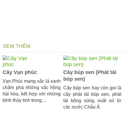
XEM THÊM
Cây Vạn phúc
Cây búp sen (Phát tài
búp sen)
Vạn Phúc mang sắc lá xanh
chấm phá những sắc hồng
Cây búp sen hay còn gọi là
hài hòa, kết hợp với những
cây phát tài búp sen, phát
bình thủy tinh trong ...
tài bông súng, xuất xứ từ
các nước Châu Á.