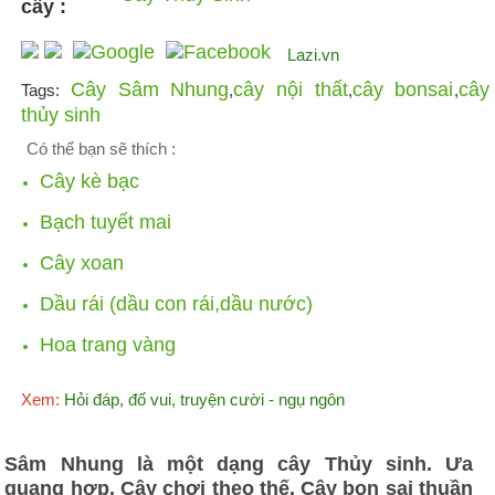
cây :
Lazi.vn
Cây Sâm Nhung
cây nội thất
cây bonsai
cây
Tags:
,
,
,
thủy sinh
Có thể bạn sẽ thích :
Cây kè bạc
Bạch tuyết mai
Cây xoan
Dầu rái (dầu con rái,dầu nước)
Hoa trang vàng
Xem:
Hỏi đáp, đố vui, truyện cười - ngụ ngôn
Sâm Nhung là một dạng cây Thủy sinh. Ưa
quang hợp. Cây chơi theo thế. Cây bon sai thuần