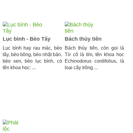
Lục bình - Bèo Tây
Bách thủy tiên
Lục bình hay rau mác, bèo
Bách thủy tiên, còn gọi là
tây, bèo bồng, bèo nhật bản,
Từ cô lá tím, tên khoa học
bèo sen, bèo lục bình, có
Echinodorus cordifolius, là
tên khoa học: ...
loại cây trồng ...