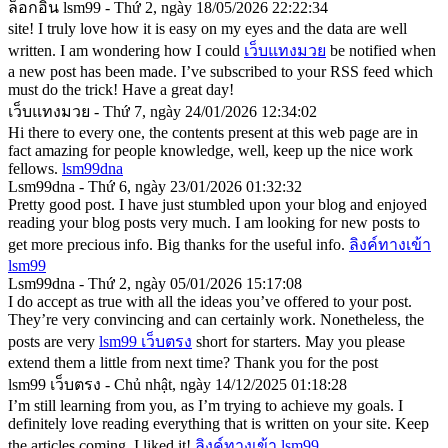
ล็อกอิน lsm99 - Thứ 2, ngày 18/05/2026 22:22:34
site! I truly love how it is easy on my eyes and the data are well
written. I am wondering how I could
เว็บแทงมวย
be notified when
a new post has been made. I’ve subscribed to your RSS feed which
must do the trick! Have a great day!
เว็บแทงมวย - Thứ 7, ngày 24/01/2026 12:34:02
Hi there to every one, the contents present at this web page are in
fact amazing for people knowledge, well, keep up the nice work
fellows.
lsm99dna
Lsm99dna - Thứ 6, ngày 23/01/2026 01:32:32
Pretty good post. I have just stumbled upon your blog and enjoyed
reading your blog posts very much. I am looking for new posts to
get more precious info. Big thanks for the useful info.
ลิงค์ทางเข้า
lsm99
Lsm99dna - Thứ 2, ngày 05/01/2026 15:17:08
I do accept as true with all the ideas you’ve offered to your post.
They’re very convincing and can certainly work. Nonetheless, the
posts are very
lsm99 เว็บตรง
short for starters. May you please
extend them a little from next time? Thank you for the post
lsm99 เว็บตรง - Chủ nhật, ngày 14/12/2025 01:18:28
I’m still learning from you, as I’m trying to achieve my goals. I
definitely love reading everything that is written on your site. Keep
the articles coming. I liked it!
ลิงค์ทางเข้า lsm99