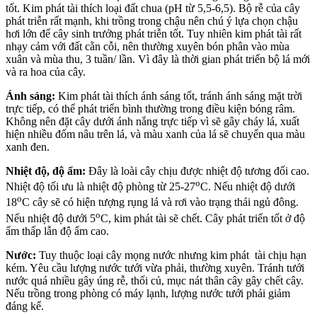
tốt. Kim phát tài thích loại đất chua (pH từ 5,5-6,5). Bộ rễ của cây
phát triễn rất mạnh, khi trồng trong chậu nên chú ý lựa chọn chậu
hơi lớn để cây sinh trưởng phát triễn tốt. Tuy nhiên kim phát tài rất
nhạy cảm với đất cằn cỗi, nên thường xuyên bón phân vào mùa
xuân và mùa thu, 3 tuần/ lần. Vì đây là thời gian phát triển bộ lá mới
và ra hoa của cây.
Ánh sáng:
Kim phát tài thích ánh sáng tốt, tránh ánh sáng mặt trời
trực tiếp, có thể phát triển bình thường trong điều kiện bóng râm.
Không nên đặt cây dưới ánh nắng trực tiếp vì sẽ gây cháy lá, xuất
hiện nhiều đốm nâu trên lá, và màu xanh của lá sẽ chuyển qua màu
xanh đen.
Nhiệt độ, độ ẩm:
Đây là loài cây chịu được nhiệt độ tương đối cao.
o
Nhiệt độ tối ưu là nhiệt độ phòng từ 25-27
C. Nếu nhiệt độ dưới
o
18
C cây sẽ có hiện tượng rụng lá và rơi vào trạng thái ngủ đông.
o
Nếu nhiệt độ dưới 5
C, kim phát tài sẽ chết. Cây phát triển tốt ở độ
ẩm thấp lẫn độ ẩm cao.
Nước:
Tuy thuộc loại cây mọng nước nhưng kim phát tài chịu hạn
kém. Yêu cầu lượng nước tưới vừa phải, thường xuyên. Tránh tưới
nước quá nhiều gây úng rễ, thối củ, mục nát thân cây gây chết cây.
Nếu trồng trong phòng có máy lạnh, lượng nước tưới phải giảm
đáng kể.