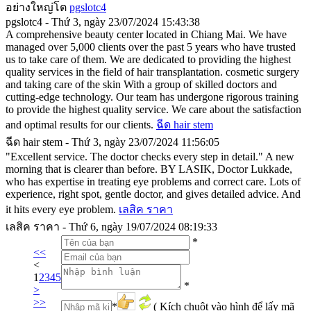
อย่างใหญ่โต
pgslotc4
pgslotc4 - Thứ 3, ngày 23/07/2024 15:43:38
A comprehensive beauty center located in Chiang Mai. We have
managed over 5,000 clients over the past 5 years who have trusted
us to take care of them. We are dedicated to providing the highest
quality services in the field of hair transplantation. cosmetic surgery
and taking care of the skin With a group of skilled doctors and
cutting-edge technology. Our team has undergone rigorous training
to provide the highest quality service. We care about the satisfaction
and optimal results for our clients.
ฉีด hair stem
ฉีด hair stem - Thứ 3, ngày 23/07/2024 11:56:05
"Excellent service. The doctor checks every step in detail." A new
morning that is clearer than before. BY LASIK, Doctor Lukkade,
who has expertise in treating eye problems and correct care. Lots of
experience, right spot, gentle doctor, and gives detailed advice. And
it hits every eye problem.
เลสิค ราคา
เลสิค ราคา - Thứ 6, ngày 19/07/2024 08:19:33
*
<<
<
1
2
3
4
5
*
>
>>
*
( Kích chuột vào hình để lấy mã