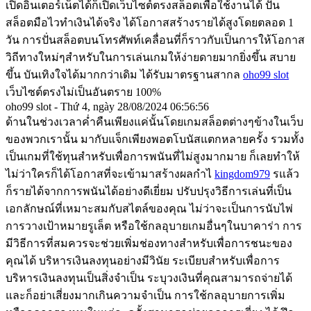
เปิดอินเตอร์เน็ตได้ก็เปิดเว็บไซต์ตรงสล็อตเพื่อใช้งานได้ ปั่น
สล็อตมือไวทำเงินได้จริง ได้โอกาสสร้างรายได้สูงโดยตลอด 1
วัน การปั่นสล็อตบนโทรศัพท์เคลื่อนที่ก็ราวกับเป็นการให้โอกาส
วิถีทางใหม่ๆสำหรับในการเล่นเกมให้ง่ายดายมากยิ่งขึ้น สบาย
ขึ้น บันเทิงใจได้มากกว่าเดิม ได้รับมาตรฐานสากล
oho99 slot
เว็บไซต์ตรงไม่เป็นอันตราย 100%
oho99 slot - Thứ 4, ngày 28/08/2024 06:56:56
ด้านในช่วงเวลาค่ำคืนเพียงแค่นั้นโดยเกมสล็อตต่างๆข้างในเว็บ
ของพวกเรานั้น มากับแจ็กเพียงพอตโบนัสแตกหลายครั้ง รวมทั้ง
เป็นเกมที่ใช้ทุนสำหรับเพื่อการพนันที่ไม่สูงมากมาย ก็เลยทำให้
ไม่ว่าใครก็ได้โอกาสที่จะเข้ามาสร้างผลกำไ
kingdom979
รแล้ว
ก็รายได้จากการพนันได้อย่างดีเยี่ยม ปรับปรุงวิธีการเล่นที่เป็น
เอกลักษณ์ที่เหมาะสมกับสไตล์ของคุณ ไม่ว่าจะเป็นการนับไพ่
การวางเป้าหมายรูเล็ต หรือใช้กลอุบายเกมอื่นๆในบาคาร่า การ
มีวิธีการที่สมควรจะช่วยเพิ่มช่องทางสำหรับเพื่อการชนะของ
คุณได้ บริหารเงินลงทุนอย่างมีวินัย ระเบียบสำหรับเพื่อการ
บริหารเงินลงทุนเป็นสิ่งจำเป็น ระบุวงเงินที่คุณสามารถจ่ายได้
และก็อย่าเสี่ยงมากเกินความจำเป็น การใช้กลอุบายการเพิ่ม