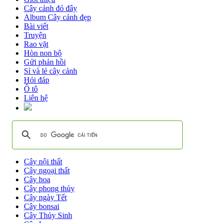
Cây cảnh đó đây
Album Cây cảnh đẹp
Bài viết
Truyện
Rao vặt
Hòn non bộ
Gửi phản hồi
Sỉ và lẻ cây cảnh
Hỏi đáp
Ô tô
Liên hệ
Cây nội thất
Cây ngoại thất
Cây hoa
Cây phong thủy
Cây ngày Tết
Cây bonsai
Cây Thủy Sinh