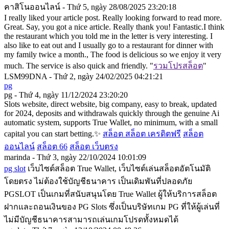
คาสิโนออนไลน์ - Thứ 5, ngày 28/08/2025 23:20:18
I really liked your article post. Really looking forward to read more.
Great. Say, you got a nice article. Really thank you! Fantastic.I think
the restaurant which you told me in the letter is very interesting. I
also like to eat out and I usually go to a restaurant for dinner with
my family twice a month., The food is delicious so we enjoy it very
much. The service is also quick and friendly. "
รวมโปรสล็อต
"
LSM99DNA - Thứ 2, ngày 24/02/2025 04:21:21
pg
pg - Thứ 4, ngày 11/12/2024 23:20:20
Slots website, direct website, big company, easy to break, updated
for 2024, deposits and withdrawals quickly through the genuine Ai
automatic system, supports True Wallet, no minimum, with a small
capital you can start betting.✨
สล็อต
สล็อต เครดิตฟรี
สล็อต
ออนไลน์
สล็อต 66
สล็อต เว็บตรง
marinda - Thứ 3, ngày 22/10/2024 10:01:09
pg slot
เว็บไซต์สล็อต True Wallet, เว็บไซต์เล่นสล็อตอัตโนมัติ
โดยตรง ไม่ต้องใช้บัญชีธนาคาร เป็นเดิมพันที่ปลอดภัย
PGSLOT เป็นเกมที่สนับสนุนโดย True Wallet ผู้ให้บริการสล็อต
ฝากและถอนเงินของ PG Slots ซึ่งเป็นบริษัทเกม PG ที่ให้ผู้เล่นที่
ไม่มีบัญชีธนาคารสามารถเล่นเกมโปรดทั้งหมดได้