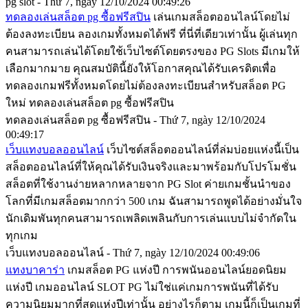
pg slot - Thứ 7, ngày 12/10/2024 00:49:26
ทดลองเล่นสล็อต pg ซื้อฟรีสปิน
เล่นเกมสล็อตออนไลน์โดยไม่
ต้องลงทะเบียน ลองเกมทั้งหมดได้ฟรี ที่นี่ที่เดียวเท่านั้น ผู้เล่นทุก
คนสามารถเล่นได้โดยใช้เว็บไซต์โดยตรงของ PG Slots มีเกมให้
เลือกมากมาย คุณสมบัตินี้ยังให้โอกาสคุณได้รับเครดิตเพื่อ
ทดลองเกมฟรีทั้งหมดโดยไม่ต้องลงทะเบียนสำหรับสล็อต PG
ใหม่ ทดลองเล่นสล็อต pg ซื้อฟรีสปิน
ทดลองเล่นสล็อต pg ซื้อฟรีสปิน - Thứ 7, ngày 12/10/2024
00:49:17
เว็บแทงบอลออนไลน์
เว็บไซต์สล็อตออนไลน์ที่ล่มบ่อยแห่งนี้เป็น
สล็อตออนไลน์ที่ให้คุณได้รับเงินจริงและมาพร้อมกับโปรโมชั่น
สล็อตที่ใช้งานง่ายหลากหลายจาก PG Slot ค่ายเกมชั้นนำของ
โลกที่มีเกมสล็อตมากกว่า 500 เกม ฉันสามารถพูดได้อย่างมั่นใจ
นักเดิมพันทุกคนสามารถเพลิดเพลินกับการเล่นแบบไม่จำกัดใน
ทุกเกม
เว็บแทงบอลออนไลน์ - Thứ 7, ngày 12/10/2024 00:49:06
แทงบาคาร่า
เกมสล็อต PG แห่งปี การพนันออนไลน์ยอดนิยม
แห่งปี เกมออนไลน์ SLOT PG ไม่ใช่แค่เกมการพนันที่ได้รับ
ความนิยมมากที่สุดแห่งปีเท่านั้น อย่างไรก็ตาม เกมนี้ก็เป็นเกมที่