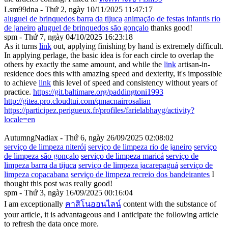
Lsm99dna - Thứ 2, ngày 10/11/2025 11:47:17
aluguel de brinquedos barra da tijuca
animação de festas infantis rio
de janeiro
aluguel de brinquedos são gonçalo
thanks good!
spm - Thứ 7, ngày 04/10/2025 16:23:18
As it turns
link
out, applying finishing by hand is extremely difficult.
In applying perlage, the basic idea is for each circle to overlap the
others by exactly the same amount, and while the
link
artisan-in-
residence does this with amazing speed and dexterity, it's impossible
to achieve
link
this level of speed and consistency without years of
practice.
https://git.baltimare.org/paddingtoni1993
http://gitea.pro.cloudtui.com/qmacnairrosalian
https://participez.perigueux.fr/profiles/farielabhayg/activity?
locale=en
AutumngNadiax - Thứ 6, ngày 26/09/2025 02:08:02
serviço de limpeza niterói
serviço de limpeza rio de janeiro
serviço
de limpeza são gonçalo
serviço de limpeza maricá
serviço de
limpeza barra da tijuca
serviço de limpeza jacarepaguá
serviço de
limpeza copacabana
serviço de limpeza recreio dos bandeirantes
I
thought this post was really good!
spm - Thứ 3, ngày 16/09/2025 00:16:04
I am exceptionally
คาสิโนออนไลน์
content with the substance of
your article, it is advantageous and I anticipate the following article
to refresh the data once more.