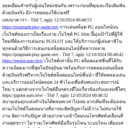
ยอดเยี่ยมสำหรับผู้เล่นใหม่เช่นกัน เพราะก่อนที่คุณจะเริ่มเดิมพัน
ด้วยเงินจริง มีการทดลองใช้เกมฟรี
แทงบาคาร่า - Thứ 7, ngày 12/10/2024 00:48:53
https://pragmaticplay-game.net/
การเล่นสล็อต PG ออนไลน์บน
เว็บไซต์ของเราเป็นเรื่องง่าย เว็บไซต์ PG Slots นี้มุ่งเป้าไปที่ผู้ใช้
ใหม่ที่ต้องการเล่นเกม PGSLOT และให้บริการแก่ผู้เล่นคาสิโน
ทุกคนด้วยวิธีการเล่นเกมสล็อตออนไลน์ที่หลากหลาย
https://pragmaticplay-game.net/ - Thứ 7, ngày 12/10/2024 00:48:42
https://pgslot-auto.live/
เว็บไซต์เท่านั้น PG สล็อตแมชชีนที่ได้รับ
ความนิยมมากที่สุดในปัจจุบันมาพร้อมกับการทดลองเล่นสล็อต
ด้วยเงินจริงฟรีจากเว็บไซต์สล็อตออนไลน์ชั้นนำ ที่ให้ทดลองเล่น
และบริการออนไลน์ตลอด 24 ชั่วโมงเพื่อค้นพบประสบการณ์
ใหม่ ๆ แตกต่างจากเว็บไซต์อื่นๆตรงที่ไม่เกี่ยวข้องกับเอเจนซี่ใดๆ
https://pgslot-auto.live/ - Thứ 7, ngày 12/10/2024 00:48:32
สบายเล่นทุกแห่งทำเงินได้ตลอดเวลาไปเลย จากเดิมที่จะต้องเล่น
ผ่านเว็บไซต์ในคอมบางทีอาจจะติดปัญหาไม่มีว่าง ไม่สบายใช้
งาน จัดการกับปัญหาด้วยปากทางเข้าใหม่บนโทรศัพท์เคลื่อนที่
ง่ายสุดๆกว่า ไม่ว่าจะโทรศัพท์มือถือรุ่นไหน ระบบไหน เพียงแค่