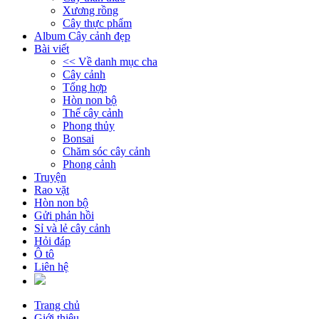
Xương rồng
Cây thực phẩm
Album Cây cảnh đẹp
Bài viết
<< Về danh mục cha
Cây cảnh
Tổng hợp
Hòn non bộ
Thế cây cảnh
Phong thủy
Bonsai
Chăm sóc cây cảnh
Phong cảnh
Truyện
Rao vặt
Hòn non bộ
Gửi phản hồi
Sỉ và lẻ cây cảnh
Hỏi đáp
Ô tô
Liên hệ
Trang chủ
Giới thiệu