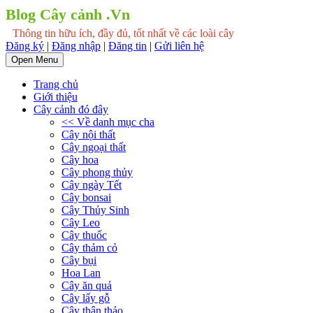
Blog Cây cảnh .Vn
Thông tin hữu ích, đầy đủ, tốt nhất về các loài cây
Đăng ký
|
Đăng nhập
|
Đăng tin
|
Gửi liên hệ
Open Menu
Trang chủ
Giới thiệu
Cây cảnh đó đây
<< Về danh mục cha
Cây nội thất
Cây ngoại thất
Cây hoa
Cây phong thủy
Cây ngày Tết
Cây bonsai
Cây Thủy Sinh
Cây Leo
Cây thuốc
Cây thảm cỏ
Cây bụi
Hoa Lan
Cây ăn quả
Cây lấy gỗ
Cây thân thảo