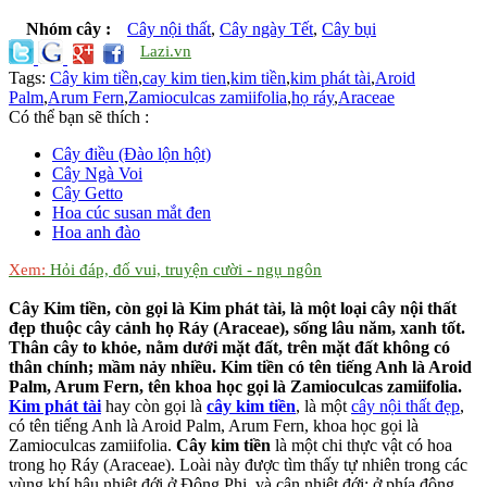
Nhóm cây :
Cây nội thất
,
Cây ngày Tết
,
Cây bụi
Lazi.vn
Tags:
Cây kim tiền
,
cay kim tien
,
kim tiền
,
kim phát tài
,
Aroid
Palm
,
Arum Fern
,
Zamioculcas zamiifolia
,
họ ráy
,
Araceae
Có thể bạn sẽ thích :
Cây điều (Đào lộn hột)
Cây Ngà Voi
Cây Getto
Hoa cúc susan mắt đen
Hoa anh đào
Xem:
Hỏi đáp, đố vui, truyện cười - ngụ ngôn
Cây Kim tiền, còn gọi là Kim phát tài, là một loại cây nội thất
đẹp thuộc cây cảnh họ Ráy (Araceae), sống lâu năm, xanh tốt.
Thân cây to khỏe, nằm dưới mặt đất, trên mặt đất không có
thân chính; mầm nảy nhiều. Kim tiền có tên tiếng Anh là Aroid
Palm, Arum Fern, tên khoa học gọi là Zamioculcas zamiifolia.
Kim phát tài
hay còn gọi là
cây kim tiền
, là một
cây nội thất đẹp
,
có tên tiếng Anh là Aroid Palm, Arum Fern, khoa học gọi là
Zamioculcas zamiifolia.
Cây kim tiền
là một chi thực vật có hoa
trong họ Ráy (Araceae). Loài này được tìm thấy tự nhiên trong các
vùng khí hậu nhiệt đới ở Đông Phi, và cận nhiệt đới; ở phía đông