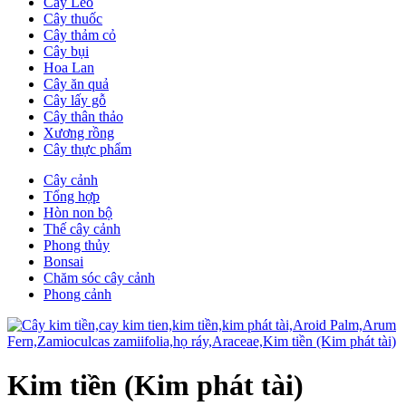
Cây Leo
Cây thuốc
Cây thảm cỏ
Cây bụi
Hoa Lan
Cây ăn quả
Cây lấy gỗ
Cây thân thảo
Xương rồng
Cây thực phẩm
Cây cảnh
Tổng hợp
Hòn non bộ
Thế cây cảnh
Phong thủy
Bonsai
Chăm sóc cây cảnh
Phong cảnh
Kim tiền (Kim phát tài)