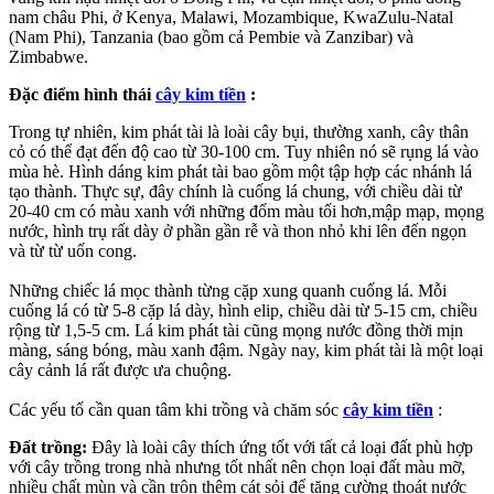
nam châu Phi, ở Kenya, Malawi, Mozambique, KwaZulu-Natal
(Nam Phi), Tanzania (bao gồm cả Pembie và Zanzibar) và
Zimbabwe.
Đặc điểm hình thái
cây kim tiền
:
Trong tự nhiên, kim phát tài là loài cây bụi, thường xanh, cây thân
cỏ có thể đạt đến độ cao từ 30-100 cm. Tuy nhiên nó sẽ rụng lá vào
mùa hè. Hình dáng kim phát tài bao gồm một tập hợp các nhánh lá
tạo thành. Thực sự, đây chính là cuống lá chung, với chiều dài từ
20-40 cm có màu xanh với những đốm màu tối hơn,mập mạp, mọng
nước, hình trụ rất dày ở phần gần rễ và thon nhỏ khi lên đến ngọn
và từ từ uốn cong.
Những chiếc lá mọc thành từng cặp xung quanh cuống lá. Mỗi
cuống lá có từ 5-8 cặp lá dày, hình elip, chiều dài từ 5-15 cm, chiều
rộng từ 1,5-5 cm. Lá kim phát tài cũng mọng nước đồng thời mịn
màng, sáng bóng, màu xanh đậm. Ngày nay, kim phát tài là một loại
cây cảnh lá rất được ưa chuộng.
Các yếu tố cần quan tâm khi trồng và chăm sóc
cây kim tiền
:
Đất trồng:
Đây là loài cây thích ứng tốt với tất cả loại đất phù hợp
với cây trồng trong nhà nhưng tốt nhất nên chọn loại đất màu mỡ,
nhiều chất mùn và cần trộn thêm cát sỏi để tăng cường thoát nước