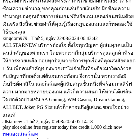
หรือลดการลงทุนในแต่ละครั้งสามารถช่วยลดการเสี่ยง ได้ ฝึก
ซ้อมความชำนาญของคุณก่อนเล่นด้วยเงินจริง ฝึกซ้อมความ
ชำนาญของคุณด้วยการเล่นเกมฟรีหรือเกมแสดงก่อนพนันด้วย
เงินจริง สิ่งนี้จะช่วยทำให้คุณรู้เรื่องกฎของเกมและก็ทดลองใช้
วิธีของคุณ
kingdom979 - Thứ 5, ngày 22/08/2024 06:43:42
ALLSTARNEW บริการต้องใจ ตั้งใจทุกปัญหา ผู้เล่นทุกคนเป็น
คนสำคัญของพวกเรา โดยพวกเรามีกลุ่มบริการดูแลลูกค้าที่รอ
ให้การช่วยเหลือ ตอบทุกปัญหา บริการทุกเรื่องที่คุณสงสัยตลอด
1 วัน เพื่อคนสำคัญของพวกเราไม่จำเป็นที่จะต้องมาวิตกกังวล
กับปัญหาที่เจอตั้งแต่ต้นจนกระทั่งจบ ยิ่งกว่านั้น พวกเรายังมี
เว็บไซต์คาสิโน และก็สล็อตผู้สนับสนุนชั้นหนึ่งที่พร้อมมาเสิร์ฟ
ความมากมายหลายของเกม แล้วก็ความสนุก ให้ท่านได้เพลิน
ใจ ยกตัวอย่างเช่น SA Gaming, WM Casino, Dream Gaming,
ALLBET, Joker, PG Slot แล้วก็ฯลฯจนถึงผู้เล่นจะชอบใจอย่าง
แน่แท้
allstarnew - Thứ 2, ngày 05/08/2024 05:14:18
play slot online free register today free credit 1,000 click now
ทดลองเล่นสล็อต