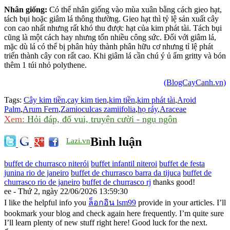
Nhân giống:
Có thể nhân giống vào mùa xuân bằng cách gieo hạt,
tách bụi hoặc giâm lá thông thường. Gieo hạt thì tỷ lệ sản xuất cây
con cao nhất nhưng rất khó thu được hạt của kim phát tài. Tách bụi
cũng là một cách hay nhưng tốn nhiều công sức. Đối với giâm lá,
mặc dù lá có thể bị phân hủy thành phân hữu cơ nhưng tỉ lệ phát
triển thành cây con rất cao. Khi giâm lá cần chú ý ủ ẩm gritty và bón
thêm 1 túi nhỏ polythene.
(BlogCayCanh.vn)
Tags:
Cây kim tiền
,
cay kim tien
,
kim tiền
,
kim phát tài
,
Aroid
Palm
,
Arum Fern
,
Zamioculcas zamiifolia
,
họ ráy
,
Araceae
Xem:
Hỏi đáp, đố vui, truyện cười - ngụ ngôn
Bình luận
Lazi.vn
buffet de churrasco niterói
buffet infantil niteroi
buffet de festa
junina rio de janeiro
buffet de churrasco barra da tijuca
buffet de
churrasco rio de janeiro
buffet de churrasco rj
thanks good!
ee - Thứ 2, ngày 22/06/2026 13:59:30
I like the helpful info you
ล็อกอิน lsm99
provide in your articles. I’ll
bookmark your blog and check again here frequently. I’m quite sure
I’ll learn plenty of new stuff right here! Good luck for the next.