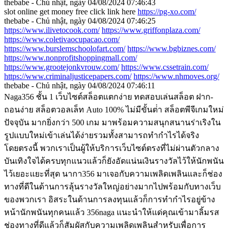
thebabe - Chủ nhật, ngày 04/08/2024 07:46:43
slot online get money free click link here
https://pg-xo.com/
thebabe - Chủ nhật, ngày 04/08/2024 07:46:25
https://www.ilivetocook.com/
https://www.griffonplaza.com/
https://www.coletivaocupacao.com/
https://www.burslemschoolofart.com/
https://www.bgbiznes.com/
https://www.nonprofitshoppingmall.com/
https://www.grootejonkvrouw.com/
https://www.cssetrain.com/
https://www.criminaljusticepapers.com/
https://www.nhmoves.org/
thebabe - Chủ nhật, ngày 04/08/2024 07:46:11
Naga356 ชั้น 1 เว็บไซต์สล็อตแตกง่าย ทดสอบเล่นสล็อต ฝาก-
ถอนง่าย สล็อตวอลเล็ท Auto 100% ไม่มีขั้นต่ํา สล็อตพีจีเกมใหม่
ปัจจุบัน มากยิ่งกว่า 500 เกม มาพร้อมความสนุกสนานร่าเริงใน
รูปแบบใหม่เข้าเล่นได้ง่ายรวมทั้งสามารถทํากําไรได้จริง
โดยตรงนี้ พวกเราเป็นผู้ให้บริการเว็บไซต์ตรงที่ไม่ผ่านตัวกลาง
บันเทิงใจได้ครบทุกแนวแล้วก็ยังอัดแน่นเงินรางวัลไว้ให้นักพนัน
ไว้เยอะแยะที่สุด นากา356 มาเจอกับความเพลิดเพลินและก็ช่อง
ทางที่ดีในด้านการลุ้นรางวัลใหญ่อย่างมากไปพร้อมกับทางเว็บ
ของพวกเรา อิสระในด้านการลงทุนแล้วก็การทํากําไรอยู่ข้าง
หน้านักพนันทุกคนแล้ว 356naga แนะนําให้แด่คุณเข้ามาลิ้มรส
ช่องทางที่ดีแล้วก็สัมผัสกับความเพลิดเพลินสำหรับเพื่อการ