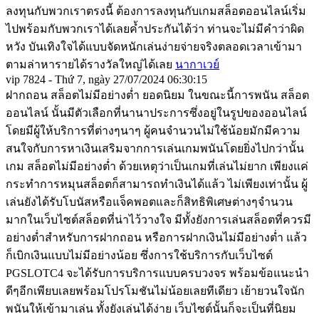
ลงทุนกับพวกเราตรงนี้ ต้องการลงทุนกับเกมสล็อตออนไลน์เริ่ม
ไปพร้อมกับพวกเราได้เลยค้ำประกันได้ว่า ท่านจะไม่มีคําว่าผิด
หวัง บันเทิงใจได้แบบจัดหนักเล่นง่ายจ่ายจริงตลอดเวลาเข้ามา
ตามล่าหารายได้รางวัลใหญ่ได้เลย
นากาเวย์
vip 7824 - Thứ 7, ngày 27/07/2024 06:30:15
ฝากถอน สล็อตไม่มีอย่างต่ำ ยอดนิยม ในขณะนี้การพนัน สล็อต
ออนไลน์ นั้นมีตัวเลือกที่นานาประการซึ่งอยู่ในรูปของออนไลน์
โดยมีผู้ให้บริการที่ต่างๆนาๆ ผู้คนจำนวนไม่ใช้น้อยมักมีความ
สนใจกับการหาเงินเสริมจากการเล่นเกมพนันโดยยิ่งไปกว่านั้น
เกม สล็อตไม่มีอย่างต่ำ ด้วยเหตุว่าเป็นเกมที่เล่นไม่ยาก เพียงแค่
กระทำการหมุนสล็อตก็สามารถทำเงินได้แล้ว ไม่เพียงเท่านั้น ผู้
เล่นยังได้รับโบนัสหรือแจ็คพอตและก็สิทธิพิเศษต่างๆจำนวน
มากในเว็บไซต์สล็อตที่น่าไว้วางใจ มีทั้งยังการเล่นสล็อตที่ควรมี
อย่างต่ำสำหรับการฝากถอน หรือการฝากเงินไม่มีอย่างต่ำ แล้ว
ก็เบิกเงินแบบไม่มีอย่างน้อย ซึ่งการใช้บริการกับเว็บไซต์
PGSLOTC4 จะได้รับการบริการแบบครบวงจร พร้อมข้อแนะนำ
ดีๆอีกเพียบเลยพร้อมโปรโมชันไม่น้อยเลยทีเดียว เย้ายวนใจนัก
พนันให้เข้ามาเล่น ทั้งยังเล่นได้ง่าย เว็บไซต์นั้นก็จะเป็นที่นิยม