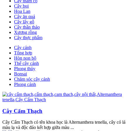
Cây thảm cỏ
Cây bụi
Hoa Lan
Cây ăn quả
Cây lấy gỗ
Cây thân thảo
Xương rồng
Cây thực phẩm
Cây cảnh
Tổng hợp
Hòn non bộ
Thế cây cảnh
Phong thủy
Bonsai
Chăm sóc cây cảnh
Phong cảnh
Cây Cẩm Thạch
Cây Cẩm Thạch có tên khoa học là Alternanthera tenella, cây có lá
màu lạ và độc đáo kết hợp giữa màu ...