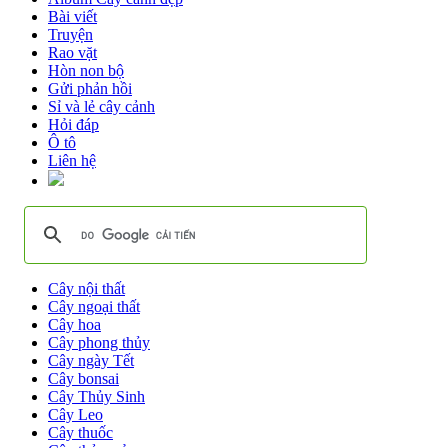
Bài viết
Truyện
Rao vặt
Hòn non bộ
Gửi phản hồi
Sỉ và lẻ cây cảnh
Hỏi đáp
Ô tô
Liên hệ
Cây nội thất
Cây ngoại thất
Cây hoa
Cây phong thủy
Cây ngày Tết
Cây bonsai
Cây Thủy Sinh
Cây Leo
Cây thuốc