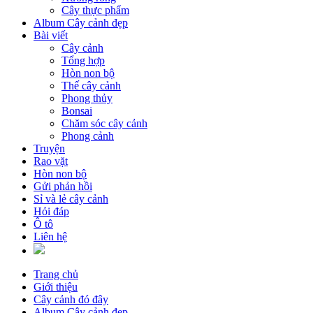
Cây thực phẩm
Album Cây cảnh đẹp
Bài viết
Cây cảnh
Tổng hợp
Hòn non bộ
Thế cây cảnh
Phong thủy
Bonsai
Chăm sóc cây cảnh
Phong cảnh
Truyện
Rao vặt
Hòn non bộ
Gửi phản hồi
Sỉ và lẻ cây cảnh
Hỏi đáp
Ô tô
Liên hệ
Trang chủ
Giới thiệu
Cây cảnh đó đây
Album Cây cảnh đẹp