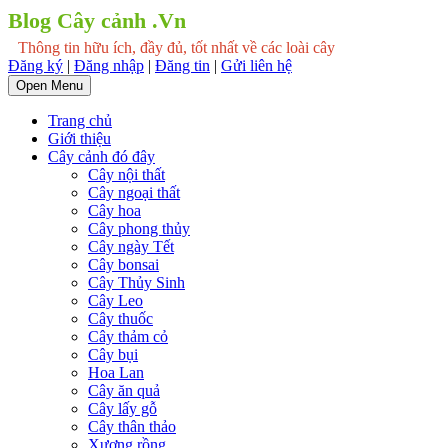
Blog Cây cảnh .Vn
Thông tin hữu ích, đầy đủ, tốt nhất về các loài cây
Đăng ký
|
Đăng nhập
|
Đăng tin
|
Gửi liên hệ
Open Menu
Trang chủ
Giới thiệu
Cây cảnh đó đây
Cây nội thất
Cây ngoại thất
Cây hoa
Cây phong thủy
Cây ngày Tết
Cây bonsai
Cây Thủy Sinh
Cây Leo
Cây thuốc
Cây thảm cỏ
Cây bụi
Hoa Lan
Cây ăn quả
Cây lấy gỗ
Cây thân thảo
Xương rồng