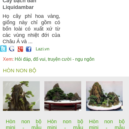
Cây bạch đàn
Liquidambar
Họ cây phỉ hoa vàng,
giống này chỉ gồm có
bốn loài có xuất xứ từ
các vùng nhiệt đới của
Châu Á và ...
Lazi.vn
Xem:
Hỏi đáp, đố vui, truyện cười - ngụ ngôn
HÒN NON BỘ
Hòn non bộ
Hòn non bộ
Hòn non bộ
mini - mẫu
mini - mẫu
mini - mẫu