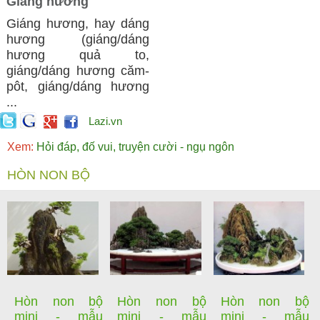
Giáng hương
Giáng hương, hay dáng
hương (giáng/dáng
hương quả to,
giáng/dáng hương căm-
pôt, giáng/dáng hương
...
Lazi.vn
Xem:
Hỏi đáp, đố vui, truyện cười - ngụ ngôn
HÒN NON BỘ
Hòn non bộ
Hòn non bộ
Hòn non bộ
mini - mẫu
mini - mẫu
mini - mẫu