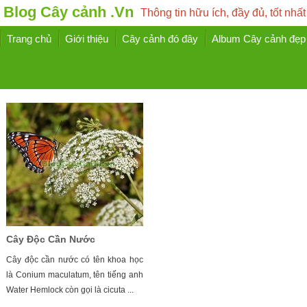
Blog Cây cảnh .Vn
Thông tin hữu ích, đầy đủ, tốt nhất
Trang chủ
Giới thiệu
Cây cảnh đó đây
Album Cây cảnh đẹp
Cây Độc Cần Nước
Cây độc cần nước có tên khoa học
là Conium maculatum, tên tiếng anh
Water Hemlock còn gọi là cicuta ...