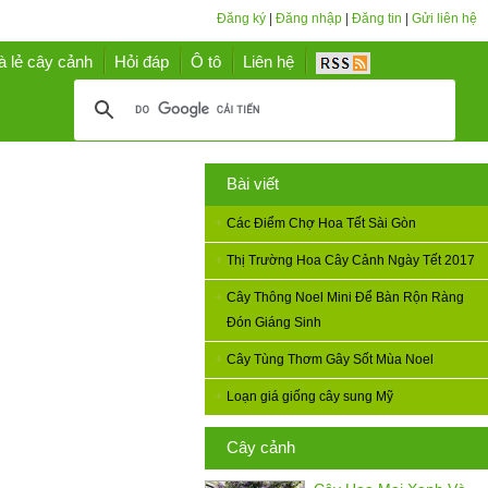
Đăng ký
|
Đăng nhập
|
Đăng tin
|
Gửi liên hệ
à lẻ cây cảnh
Hỏi đáp
Ô tô
Liên hệ
Bài viết
Các Điểm Chợ Hoa Tết Sài Gòn
Thị Trường Hoa Cây Cảnh Ngày Tết 2017
Cây Thông Noel Mini Để Bàn Rộn Ràng
Đón Giáng Sinh
Cây Tùng Thơm Gây Sốt Mùa Noel
Loạn giá giống cây sung Mỹ
Cây cảnh