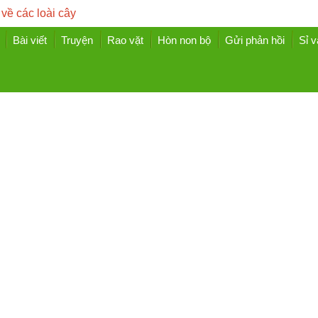
 về các loài cây
Bài viết
Truyện
Rao vặt
Hòn non bộ
Gửi phản hồi
Sỉ v