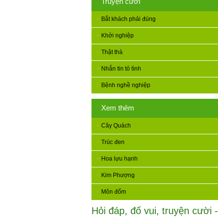
Truyện cười
Bắt khách phải đúng
Khởi nghiệp
Thật thà
Nhắn tin tỏ tình
Bệnh nghề nghiệp
Xem thêm
Cây Quách
Trúc đen
Hoa lựu hạnh
Kim Phượng
Môn đốm
Hỏi đáp, đố vui, truyện cười -