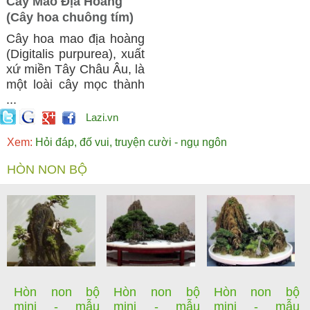
Cây Mao Địa Hoàng
(Cây hoa chuông tím)
Cây hoa mao địa hoàng
(Digitalis purpurea), xuất
xứ miền Tây Châu Âu, là
một loài cây mọc thành
...
Lazi.vn
Xem:
Hỏi đáp, đố vui, truyện cười - ngụ ngôn
HÒN NON BỘ
Hòn non bộ
Hòn non bộ
Hòn non bộ
mini - mẫu
mini - mẫu
mini - mẫu