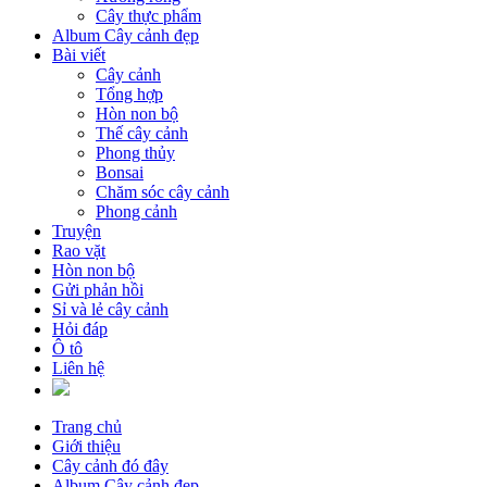
Cây thực phẩm
Album Cây cảnh đẹp
Bài viết
Cây cảnh
Tổng hợp
Hòn non bộ
Thế cây cảnh
Phong thủy
Bonsai
Chăm sóc cây cảnh
Phong cảnh
Truyện
Rao vặt
Hòn non bộ
Gửi phản hồi
Sỉ và lẻ cây cảnh
Hỏi đáp
Ô tô
Liên hệ
Trang chủ
Giới thiệu
Cây cảnh đó đây
Album Cây cảnh đẹp