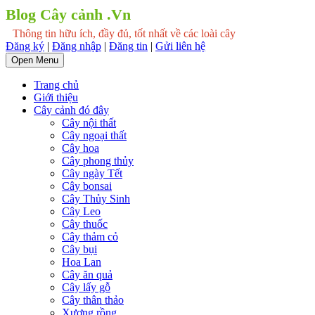
Blog Cây cảnh .Vn
Thông tin hữu ích, đầy đủ, tốt nhất về các loài cây
Đăng ký
|
Đăng nhập
|
Đăng tin
|
Gửi liên hệ
Open Menu
Trang chủ
Giới thiệu
Cây cảnh đó đây
Cây nội thất
Cây ngoại thất
Cây hoa
Cây phong thủy
Cây ngày Tết
Cây bonsai
Cây Thủy Sinh
Cây Leo
Cây thuốc
Cây thảm cỏ
Cây bụi
Hoa Lan
Cây ăn quả
Cây lấy gỗ
Cây thân thảo
Xương rồng