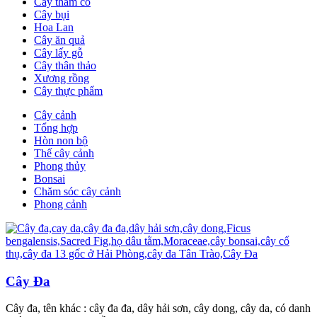
Cây thảm cỏ
Cây bụi
Hoa Lan
Cây ăn quả
Cây lấy gỗ
Cây thân thảo
Xương rồng
Cây thực phẩm
Cây cảnh
Tổng hợp
Hòn non bộ
Thế cây cảnh
Phong thủy
Bonsai
Chăm sóc cây cảnh
Phong cảnh
Cây Đa
Cây đa, tên khác : cây đa đa, dây hải sơn, cây dong, cây da, có danh