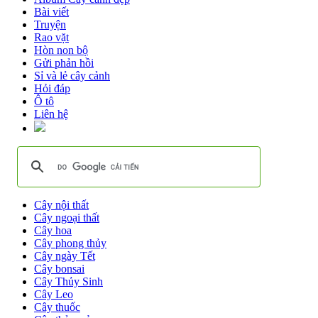
Bài viết
Truyện
Rao vặt
Hòn non bộ
Gửi phản hồi
Sỉ và lẻ cây cảnh
Hỏi đáp
Ô tô
Liên hệ
Cây nội thất
Cây ngoại thất
Cây hoa
Cây phong thủy
Cây ngày Tết
Cây bonsai
Cây Thủy Sinh
Cây Leo
Cây thuốc