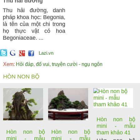
Thu hải đường
Thu hải đường, danh
pháp khoa học: Begonia,
là tên của một chi trong
họ thực vật có hoa
Begoniaceae. ...
Lazi.vn
Xem:
Hỏi đáp, đố vui, truyện cười - ngụ ngôn
HÒN NON BỘ
Hòn non bộ
mini - mẫu
Hòn non bộ
Hòn non bộ
tham khảo 41
mini - mẫu
mini - mẫu