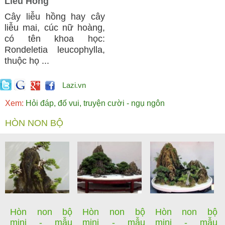
Liễu Hồng
Cây liễu hồng hay cây
liễu mai, cúc nữ hoàng,
có tên khoa học:
Rondeletia leucophylla,
thuộc họ ...
Lazi.vn
Xem:
Hỏi đáp, đố vui, truyện cười - ngụ ngôn
HÒN NON BỘ
Hòn non bộ
Hòn non bộ
Hòn non bộ
mini - mẫu
mini - mẫu
mini - mẫu