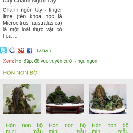
Cây Chanh Ngón Tay
Chanh ngón tay - finger
lime (tên khoa học là
Microcitrus australasica)
là một loài thực vật có
hoa ...
Lazi.vn
Xem:
Hỏi đáp, đố vui, truyện cười - ngụ ngôn
HÒN NON BỘ
Hòn non bộ
Hòn non bộ
Hòn non bộ
mini - mẫu
mini - mẫu
mini - mẫu