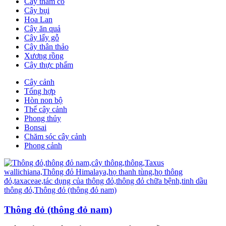
Cây thảm cỏ
Cây bụi
Hoa Lan
Cây ăn quả
Cây lấy gỗ
Cây thân thảo
Xương rồng
Cây thực phẩm
Cây cảnh
Tổng hợp
Hòn non bộ
Thế cây cảnh
Phong thủy
Bonsai
Chăm sóc cây cảnh
Phong cảnh
Thông đỏ (thông đỏ nam)