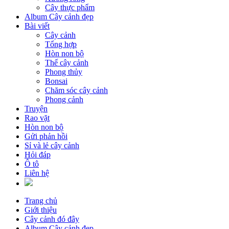
Cây thực phẩm
Album Cây cảnh đẹp
Bài viết
Cây cảnh
Tổng hợp
Hòn non bộ
Thế cây cảnh
Phong thủy
Bonsai
Chăm sóc cây cảnh
Phong cảnh
Truyện
Rao vặt
Hòn non bộ
Gửi phản hồi
Sỉ và lẻ cây cảnh
Hỏi đáp
Ô tô
Liên hệ
Trang chủ
Giới thiệu
Cây cảnh đó đây
Album Cây cảnh đẹp