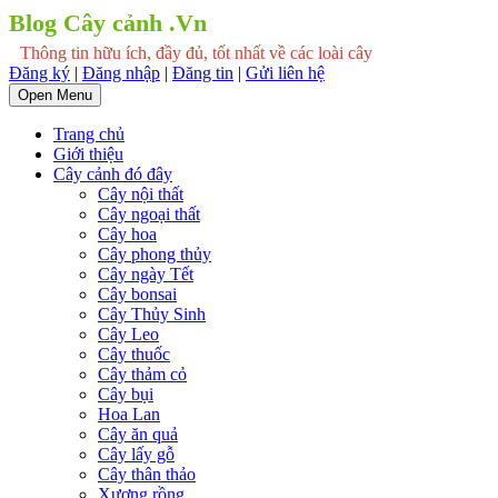
Blog Cây cảnh .Vn
Thông tin hữu ích, đầy đủ, tốt nhất về các loài cây
Đăng ký
|
Đăng nhập
|
Đăng tin
|
Gửi liên hệ
Open Menu
Trang chủ
Giới thiệu
Cây cảnh đó đây
Cây nội thất
Cây ngoại thất
Cây hoa
Cây phong thủy
Cây ngày Tết
Cây bonsai
Cây Thủy Sinh
Cây Leo
Cây thuốc
Cây thảm cỏ
Cây bụi
Hoa Lan
Cây ăn quả
Cây lấy gỗ
Cây thân thảo
Xương rồng