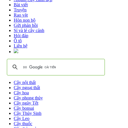
Bài viết
Truyện
Rao vặt
Hòn non bộ
Gửi phản hồi
Sỉ và lẻ cây cảnh
Hỏi đáp
Ô tô
Liên hệ
Cây nội thất
Cây ngoại thất
Cây hoa
Cây phong thủy
Cây ngày Tết
Cây bonsai
Cây Thủy Sinh
Cây Leo
Cây thuốc