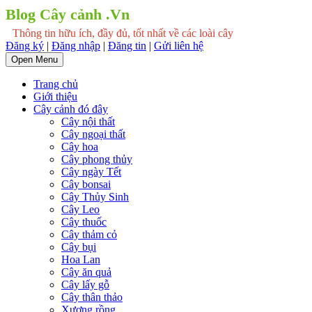
Blog Cây cảnh .Vn
Thông tin hữu ích, đầy đủ, tốt nhất về các loài cây
Đăng ký
|
Đăng nhập
|
Đăng tin
|
Gửi liên hệ
Open Menu
Trang chủ
Giới thiệu
Cây cảnh đó đây
Cây nội thất
Cây ngoại thất
Cây hoa
Cây phong thủy
Cây ngày Tết
Cây bonsai
Cây Thủy Sinh
Cây Leo
Cây thuốc
Cây thảm cỏ
Cây bụi
Hoa Lan
Cây ăn quả
Cây lấy gỗ
Cây thân thảo
Xương rồng