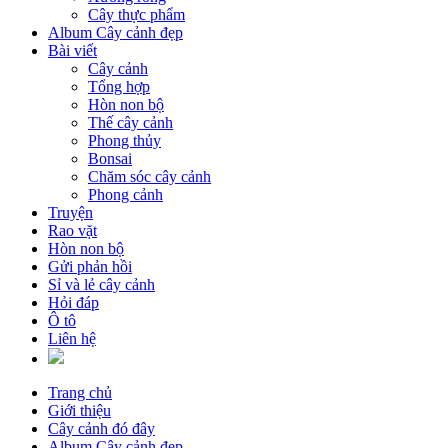
Cây thực phẩm
Album Cây cảnh đẹp
Bài viết
Cây cảnh
Tổng hợp
Hòn non bộ
Thế cây cảnh
Phong thủy
Bonsai
Chăm sóc cây cảnh
Phong cảnh
Truyện
Rao vặt
Hòn non bộ
Gửi phản hồi
Sỉ và lẻ cây cảnh
Hỏi đáp
Ô tô
Liên hệ
Trang chủ
Giới thiệu
Cây cảnh đó đây
Album Cây cảnh đẹp