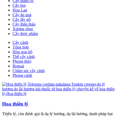
Cây thảm cỏ
Cây bụi
Hoa Lan
Cây ăn quả
Cây lấy gỗ
Cây thân thảo
Xương rồng
Cây thực phẩm
Cây cảnh
Tổng hợp
Hòn non bộ
Thế cây cảnh
Phong thủy
Bonsai
Chăm sóc cây cảnh
Phong cảnh
Hoa thiên lý
Thiên lý, còn được gọi là dạ lý hương, dạ lài hương, danh pháp hai