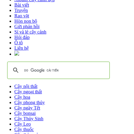
Bài viết
Truyện
Rao vặt
Hòn non bộ
Gửi phản hồi
Sỉ và lẻ cây cảnh
Hỏi đáp
Ô tô
Liên hệ
Cây nội thất
Cây ngoại thất
Cây hoa
Cây phong thủy
Cây ngày Tết
Cây bonsai
Cây Thủy Sinh
Cây Leo
Cây thuốc