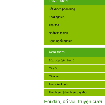
Truyện cười
Bắt khách phải đúng
Khởi nghiệp
Thật thà
Nhắn tin tỏ tình
Bệnh nghề nghiệp
Xem thêm
Bớp bớp (yến bạch)
Cây Du
Căm xe
Trúc cẩm thạch
Thanh yên (chanh yên, kỳ đà)
Hỏi đáp, đố vui, truyện cười -