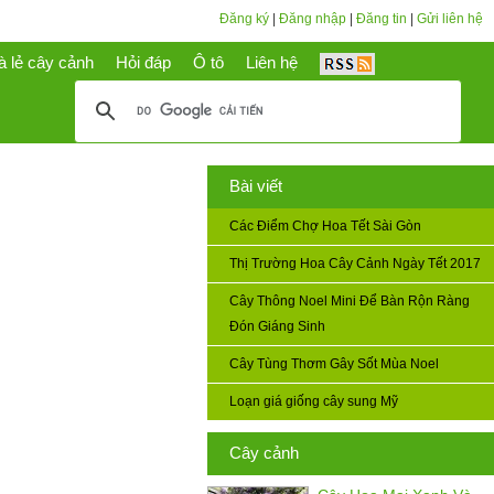
Đăng ký
|
Đăng nhập
|
Đăng tin
|
Gửi liên hệ
à lẻ cây cảnh
Hỏi đáp
Ô tô
Liên hệ
Bài viết
Các Điểm Chợ Hoa Tết Sài Gòn
Thị Trường Hoa Cây Cảnh Ngày Tết 2017
Cây Thông Noel Mini Để Bàn Rộn Ràng
Đón Giáng Sinh
Cây Tùng Thơm Gây Sốt Mùa Noel
Loạn giá giống cây sung Mỹ
Cây cảnh