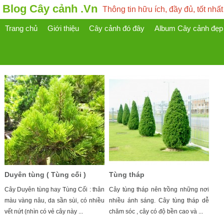
Blog Cây cảnh .Vn
Thông tin hữu ích, đầy đủ, tốt nhất
Trang chủ
Giới thiệu
Cây cảnh đó đây
Album Cây cảnh đẹp
Duyên tùng ( Tùng cối )
Tùng tháp
Cây Duyên tùng hay Tùng Cối : thân
Cây tùng tháp nên trồng những nơi
màu vàng nâu, da sần sùi, có nhiều
nhiều ánh sáng. Cây tùng tháp dễ
vết nứt (nhìn có vẻ cây này ...
chăm sóc , cây có độ bền cao và ...