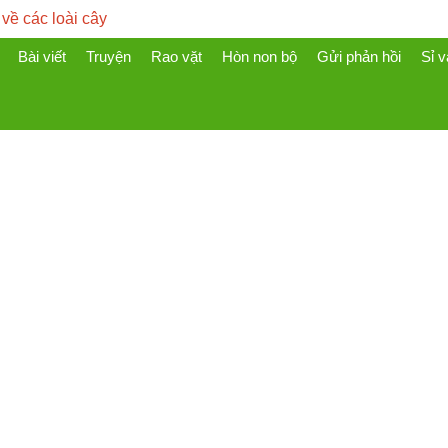
 về các loài cây
Bài viết
Truyện
Rao vặt
Hòn non bộ
Gửi phản hồi
Sỉ v