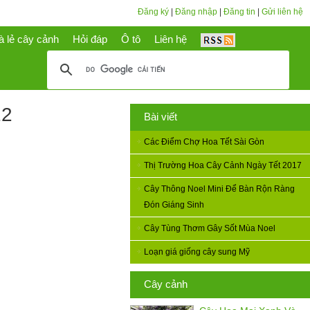
Đăng ký
|
Đăng nhập
|
Đăng tin
|
Gửi liên hệ
à lẻ cây cảnh
Hỏi đáp
Ô tô
Liên hệ
12
Bài viết
Các Điểm Chợ Hoa Tết Sài Gòn
Thị Trường Hoa Cây Cảnh Ngày Tết 2017
Cây Thông Noel Mini Để Bàn Rộn Ràng
Đón Giáng Sinh
Cây Tùng Thơm Gây Sốt Mùa Noel
Loạn giá giống cây sung Mỹ
Cây cảnh