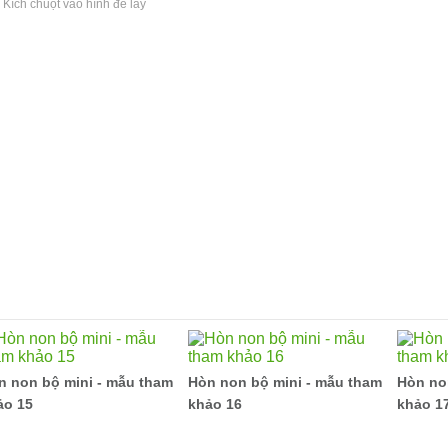
( Kích chuột vào hình để lấy
n non bộ mini - mẫu tham
Hòn non bộ mini - mẫu tham
Hòn no
ảo 15
khảo 16
khảo 1