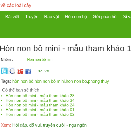
 về các loài cây
Bài viết
Truyện
Rao vặt
Hòn non bộ
Gửi phản hồi
Sỉ v
Hòn non bộ mini - mẫu tham khảo 
Nhóm :
Hòn non bộ mini
Lazi.vn
Tags:
hòn non bộ
,
hòn non bộ mini
,
hon non bo
,
phong thuy
Có thể bạn sẽ thích :
Hòn non bộ mini - mẫu tham khảo 28
Hòn non bộ mini - mẫu tham khảo 34
Hòn non bộ mini - mẫu tham khảo 24
Hòn non bộ mini - mẫu tham khảo 01
Hòn non bộ mini - mẫu tham khảo 02
Xem:
Hỏi đáp, đố vui, truyện cười - ngụ ngôn