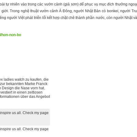
goài tự nhiên vào trong các vườn cảnh (giả sơn) để phục vụ mục đích thưởng ngoạ
hế giới. Trong nghệ thuật vườn cảnh Á Đông, người Nhật Bản có bonkei, người Tru
 người Việt phát triển lối kết hợp chặt chẽ thành phần nước, còn người Nhật và 
/d/hon-non-bo
ex ladies watch zu kaufen, die
ch zur bekannten Marke Franck
m Design die Nase vorn hat.
estiert in einen zeitlosen
formationen über das Angebot
t inspire us all. Check my page
t inspire us all. Check my page