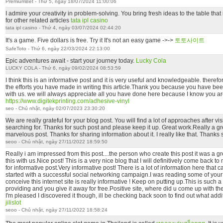
PremiumBet - Thứ 5, ngày 18/07/2024 11:00:06
I admire your creativity in problem-solving. You bring fresh ideas to the table tha
for other related articles
tata ipl casino
tata ipl casino - Thứ 4, ngày 03/07/2024 02:44:20
It's a game. Five dollars is free. Try it It's not an easy game ->->
토토사이트
SafeToto - Thứ 6, ngày 22/03/2024 22:13:00
Epic adventures await - start your journey today.
Lucky Cola
LUCKY COLA - Thứ 6, ngày 09/02/2024 08:53:59
I think this is an informative post and it is very useful and knowledgeable. therefor
the efforts you have made in writing this article.Thank you because you have been
with us. we will always appreciate all you have done here because I know you ar
https://www.digitekprinting.com/adhesive-vinyl
seo - Chủ nhật, ngày 02/07/2023 23:30:20
We are really grateful for your blog post. You will find a lot of approaches after vis
searching for. Thanks for such post and please keep it up. Great work.Really a gre
marvelous post. Thanks for sharing information about it. I really like that. Thanks 
seoo - Chủ nhật, ngày 27/11/2022 18:59:50
Really i am impressed from this post....the person who create this post it was a 
this with us.Nice post! This is a very nice blog that I will definitively come back t
for informative post.Very informative post! There is a lot of information here that
started with a successful social networking campaign.I was reading some of your 
conceive this internet site is really informative ! Keep on putting up.This is such 
providing and you give it away for free.Positive site, where did u come up with th
I'm pleased I discovered it though, ill be checking back soon to find out what addi
jilislot
seoo - Chủ nhật, ngày 27/11/2022 18:58:24