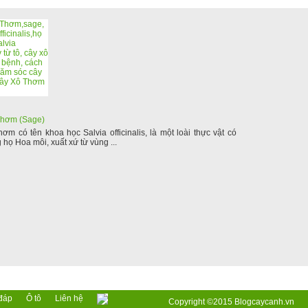
Thơm (Sage)
hơm có tên khoa học Salvia officinalis, là một loài thực vật có
 họ Hoa môi, xuất xứ từ vùng ...
đáp
Ô tô
Liên hệ
Copyright ©2015
Blogcaycanh.vn