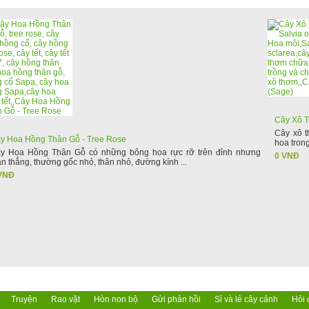
Cây Xô 
Cây xô t
y Hoa Hồng Thân Gỗ - Tree Rose
hoa trong
y Hoa Hồng Thân Gỗ có những bông hoa rực rỡ trên đỉnh nhưng
0 VNĐ
ân thẳng, thường gốc nhỏ, thân nhỏ, đường kính ...
VNĐ
Truyện
Rao vặt
Hòn non bộ
Gửi phản hồi
Sỉ và lẻ cây cảnh
Hỏi 