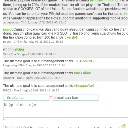
The most popular online slot game in Thailand is called
ทดลองเล่นสล็อตpg
. It is
there, taking up to 70% of the market share for all slot players in Thailand. The n
similar to COOKIESLOT of the United States. Another website that provides a wide
us. You can be sure that your PG slot machine games won't ever be the same.
ทด
wide variety of applications for slots support in addition to supporting mobile slo
anonymous - Thứ 5, ngày 17/11/2022 05:13:46
pgslot
Càng chơi càng vui Bạn càng quay nhiều, bạn càng có nhiều cơ hội tham
động, bạn chỉ phải quay các khe PG SLOT vì trại trò chơi xèng của chúng tôi có 
thử lựa chọn trong số hơn 100 trò chơi
jokerslot
pgslot - Chủ nhật, ngày 06/11/2022 12:38:12
คำถาม
slotpg
Slot - Thứ 5, ngày 28/04/2022 16:28:08
The ultimate goal is to cut management costs
LSTGAMING
Lstgaming - Thứ 3, ngày 29/03/2022 12:18:54
The ultimate goal is to cut management costs
สมัคร สล็อต
Ammbet - Thứ 3, ngày 29/03/2022 12:18:37
The ultimate goal is to cut management costs
สล็อตออนไลน์
PGCZ - Thứ 3, ngày 29/03/2022 12:18:25
*
*