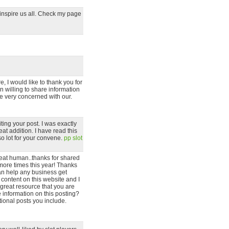
t inspire us all. Check my page
e, I would like to thank you for
 willing to share information
e very concerned with our.
iting your post. I was exactly
at addition. I have read this
so lot for your convene.
pp slot
great human..thanks for shared
o more times this year! Thanks
 can help any business get
content on this website and I
a great resource that you are
e information on this posting?
tional posts you include.