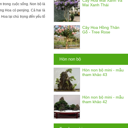
Cây Hoa Mai Xanh Và
n trong cuộc sống. Non bộ là
Mai Xanh Thái
ng Hoa có penjing. Cả hai là
Hoa lại chú trọng đến yếu tố
Cây Hoa Hồng Thân
Gỗ - Tree Rose
Hòn non bộ
Hòn non bộ mini - mẫu
tham khảo 43
Hòn non bộ mini - mẫu
tham khảo 42