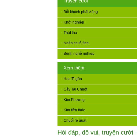
Truyện cười
Bắt khách phải đúng
Khởi nghiệp
Thật thà
Nhắn tin tỏ tình
Bệnh nghề nghiệp
Xem thêm
Hoa Ti gôn
Cây Tai Chuột
Kim Phượng
Kim tiền thảo
Chuối rẻ quạt
Hỏi đáp, đố vui, truyện cười -