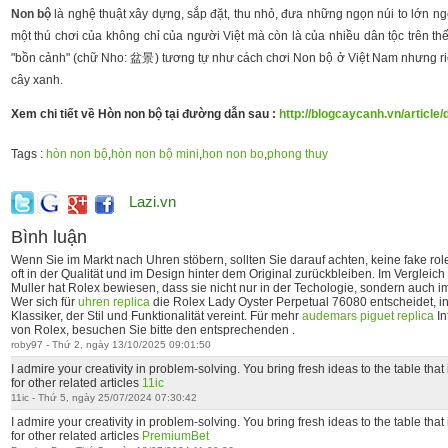
Non bộ
là nghệ thuật xây dựng, sắp đặt, thu nhỏ, đưa những ngọn núi to lớn n
một thú chơi của không chỉ của người Việt mà còn là của nhiều dân tộc trên t
"bồn cảnh" (chữ Nho: 盆景) tương tự như cách chơi Non bộ ở Việt Nam nhưng riêng
cây xanh.
Xem chi tiết về Hòn non bộ tại đường dẫn sau :
http://blogcaycanh.vn/article
Tags :
hòn non bộ
,
hòn non bộ mini
,
hon non bo
,
phong thuy
Lazi.vn
Bình luận
Wenn Sie im Markt nach Uhren stöbern, sollten Sie darauf achten, keine fake rol
oft in der Qualität und im Design hinter dem Original zurückbleiben. Im Verglei
Muller hat Rolex bewiesen, dass sie nicht nur in der Techologie, sondern auch i
Wer sich für
uhren replica
die Rolex Lady Oyster Perpetual 76080 entscheidet, inv
Klassiker, der Stil und Funktionalität vereint. Für mehr
audemars piguet replica
In
von Rolex, besuchen Sie bitte den entsprechenden .
roby97 - Thứ 2, ngày 13/10/2025 09:01:50
I admire your creativity in problem-solving. You bring fresh ideas to the table tha
for other related articles
11ic
11ic - Thứ 5, ngày 25/07/2024 07:30:42
I admire your creativity in problem-solving. You bring fresh ideas to the table tha
for other related articles
PremiumBet