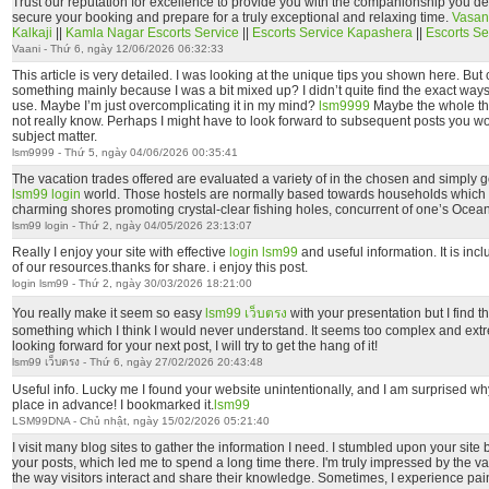
Trust our reputation for excellence to provide you with the companionship you de
secure your booking and prepare for a truly exceptional and relaxing time.
Vasan
Kalkaji
||
Kamla Nagar Escorts Service
||
Escorts Service Kapashera
||
Escorts Se
Vaani - Thứ 6, ngày 12/06/2026 06:32:33
This article is very detailed. I was looking at the unique tips you shown here. But c
something mainly because I was a bit mixed up? I didn’t quite find the exact ways 
use. Maybe I’m just overcomplicating it in my mind?
lsm9999
Maybe the whole thi
not really know. Perhaps I might have to look forward to subsequent posts you wo
subject matter.
lsm9999 - Thứ 5, ngày 04/06/2026 00:35:41
The vacation trades offered are evaluated a variety of in the chosen and simply 
lsm99 login
world. Those hostels are normally based towards households which y
charming shores promoting crystal-clear fishing holes, concurrent of one’s Ocean
lsm99 login - Thứ 2, ngày 04/05/2026 23:13:07
Really I enjoy your site with effective
login lsm99
and useful information. It is incl
of our resources.thanks for share. i enjoy this post.
login lsm99 - Thứ 2, ngày 30/03/2026 18:21:00
You really make it seem so easy
lsm99 เว็บตรง
with your presentation but I find th
something which I think I would never understand. It seems too complex and extr
looking forward for your next post, I will try to get the hang of it!
lsm99 เว็บตรง - Thứ 6, ngày 27/02/2026 20:43:48
Useful info. Lucky me I found your website unintentionally, and I am surprised why t
place in advance! I bookmarked it.
lsm99
LSM99DNA - Chủ nhật, ngày 15/02/2026 05:21:40
I visit many blog sites to gather the information I need. I stumbled upon your sit
your posts, which led me to spend a long time there. I'm truly impressed by the v
the way visitors interact and share their knowledge. Sometimes, I experience pa