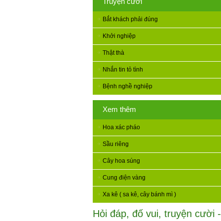
Truyện cười
Bắt khách phải đúng
Khởi nghiệp
Thật thà
Nhắn tin tỏ tình
Bệnh nghề nghiệp
Xem thêm
Hoa xác pháo
Sầu riêng
Cây hoa súng
Cung điện vàng
Xa kê ( sa kê, cây bánh mì )
Hỏi đáp, đố vui, truyện cười -