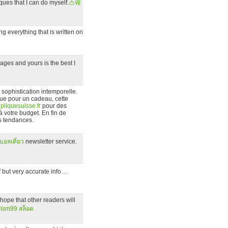
ues that I can do myself.
스웨
ing everything that is written on
 ages and yours is the best I
sophistication intemporelle.
ue pour un cadeau, cette
epliquesuisse.fr
pour des
 votre budget. En fin de
s tendances.
บอลเดี่ยว
newsletter service.
f but very accurate info…
 hope that other readers will
;
lsm99 สล็อต