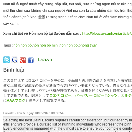
Non bộ
là nghệ thuật xây dựng, sắp đặt, thu nhỏ, đưa những ngọn núi to lớn n
một thú chơi của không chỉ của người Việt mà còn là của nhiều dân tộc trên t
"bồn cảnh" (chữ Nho: 盆景) tương tự như cách chơi Non bộ ở Việt Nam nhưng riêng
cây xanh.
Xem chi tiết về Hòn non bộ tại đường dẫn sau :
http://blogcaycanh.vn/article
Tags :
hòn non bộ
,
hòn non bộ mini
,
hon non bo
,
phong thuy
Lazi.vn
Bình luận
この専門店ではロエベ コピーを中心に、高品質と再現性の高さを両立した激安
然な上質感と完成度の高さが通販でも選びやすい要素となっている。優良な仕上
売全体としても比較しやすい構成が特徴である。価格を抑えながらも自然な見え
して選択できる。関連として
ロエベ コピー
、
バーバリー コピー Tシャツ
、
カルテ
に
AAAブログ
も参考として閲覧できる。
Drevalal - Thứ 5, ngày 18/06/2026 09:58:54
Selecting the best Delhi Escorts requires careful consideration, but our agency
efficient. We provide a curated list of stunning individuals who represent the pin
Every encounter is managed with the utmost care to ensure your complete comfor