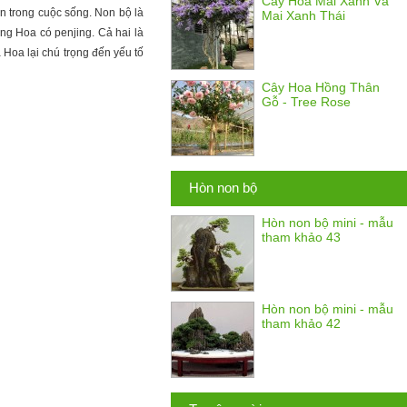
Cây Hoa Mai Xanh Và
n trong cuộc sống. Non bộ là
Mai Xanh Thái
ng Hoa có penjing. Cả hai là
Hoa lại chú trọng đến yếu tố
Cây Hoa Hồng Thân
Gỗ - Tree Rose
Hòn non bộ
Hòn non bộ mini - mẫu
tham khảo 43
Hòn non bộ mini - mẫu
tham khảo 42