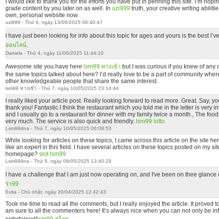
I would like to thank you for the efforts you have put in penning this site. I’m hop
grade content by you later on as well. In
uzi999
truth, your creative writing abilit
own, personal website now.
uzi999 - Thứ 6, ngày 13/06/2025 06:40:47
I have just been looking for info about this topic for ages and yours is the best I’v
ออนไลน์
.
Daniela - Thứ 4, ngày 11/06/2025 11:44:10
Awesome site you have here
lsm99 ทางเข้า
but I was curious if you knew of any 
the same topics talked about here? I’d really love to be a part of community whe
other knowledgeable people that share the same interest.
lsm99 ทางเข้า - Thứ 7, ngày 10/05/2025 23:14:44
I really liked your article post. Really looking forward to read more. Great. Say, yo
thank you! Fantastic.I think the restaurant which you told me in the letter is very int
and I usually go to a restaurant for dinner with my family twice a month., The food 
very much. The service is also quick and friendly.
lsm99 lotto
Lsm99dna - Thứ 7, ngày 10/05/2025 06:08:53
While looking for articles on these topics, I came across this article on the site here.
like an expert in this field. I have several articles on these topics posted on my si
homepage?
slot lsm99
Lsm99dna - Thứ 5, ngày 08/05/2025 13:40:29
I have a challenge that I am just now operating on, and I've been on thee glance 
ร่า99
Evita - Chủ nhật, ngày 20/04/2025 12:42:43
Took me time to read all the comments, but I really enjoyed the article. It proved t
am sure to all the commenters here! It’s always nice when you can not only be in