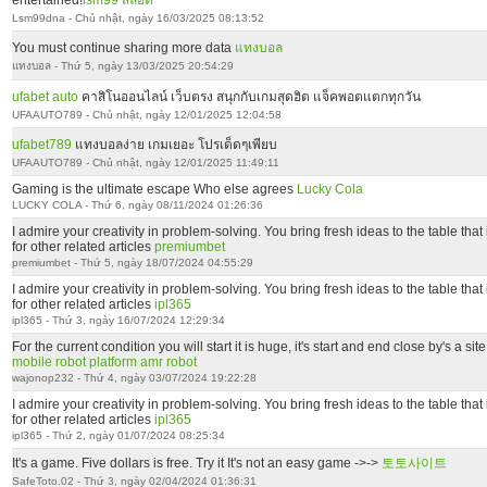
entertained!
lsm99 สล็อต
Lsm99dna - Chủ nhật, ngày 16/03/2025 08:13:52
You must continue sharing more data
แทงบอล
แทงบอล - Thứ 5, ngày 13/03/2025 20:54:29
ufabet auto
คาสิโนออนไลน์ เว็บตรง สนุกกับเกมสุดฮิต แจ็คพอตแตกทุกวัน
UFAAUTO789 - Chủ nhật, ngày 12/01/2025 12:04:58
ufabet789
แทงบอลง่าย เกมเยอะ โปรเด็ดๆเพียบ
UFAAUTO789 - Chủ nhật, ngày 12/01/2025 11:49:11
Gaming is the ultimate escape Who else agrees
Lucky Cola
LUCKY COLA - Thứ 6, ngày 08/11/2024 01:26:36
I admire your creativity in problem-solving. You bring fresh ideas to the table tha
for other related articles
premiumbet
premiumbet - Thứ 5, ngày 18/07/2024 04:55:29
I admire your creativity in problem-solving. You bring fresh ideas to the table tha
for other related articles
ipl365
ipl365 - Thứ 3, ngày 16/07/2024 12:29:34
For the current condition you will start it is huge, it's start and end close by's a si
mobile robot platform
amr robot
wajonop232 - Thứ 4, ngày 03/07/2024 19:22:28
I admire your creativity in problem-solving. You bring fresh ideas to the table tha
for other related articles
ipl365
ipl365 - Thứ 2, ngày 01/07/2024 08:25:34
It's a game. Five dollars is free. Try it It's not an easy game ->->
토토사이트
SafeToto.02 - Thứ 3, ngày 02/04/2024 01:36:31