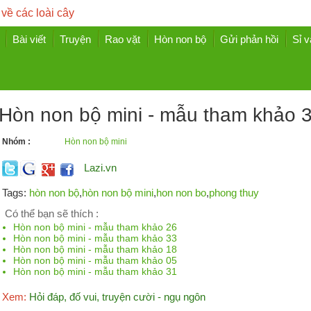
 về các loài cây
Bài viết
Truyện
Rao vặt
Hòn non bộ
Gửi phản hồi
Sỉ v
Hòn non bộ mini - mẫu tham khảo 
Nhóm :
Hòn non bộ mini
Lazi.vn
Tags:
hòn non bộ
,
hòn non bộ mini
,
hon non bo
,
phong thuy
Có thể bạn sẽ thích :
Hòn non bộ mini - mẫu tham khảo 26
Hòn non bộ mini - mẫu tham khảo 33
Hòn non bộ mini - mẫu tham khảo 18
Hòn non bộ mini - mẫu tham khảo 05
Hòn non bộ mini - mẫu tham khảo 31
Xem:
Hỏi đáp, đố vui, truyện cười - ngụ ngôn