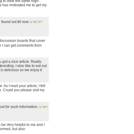
ing to view the same high-
ies has motivated me to get my
e found out till now
บาคาร่า
discussion boards that cover
re I can get comments from
u got a nice article. Really
eresting. I also like to eat out
is delicious so we enjoy it
 As I read your article, I felt
te. Could you please visit my
out for such information.
บาคา
o be Very helpful to me and I
formed, but also