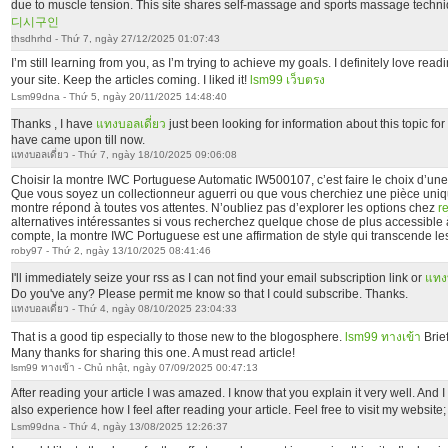
due to muscle tension. This site shares self-massage and sports massage techniq
디시구인
thsdhrhd - Thứ 7, ngày 27/12/2025 01:07:43
I’m still learning from you, as I’m trying to achieve my goals. I definitely love read
your site. Keep the articles coming. I liked it!
lsm99 เว็บตรง
Lsm99dna - Thứ 5, ngày 20/11/2025 14:48:40
Thanks , I have
แทงบอลเดี่ยว
just been looking for information about this topic for
have came upon till now.
แทงบอลเดี่ยว - Thứ 7, ngày 18/10/2025 09:06:08
Choisir la montre IWC Portuguese Automatic IW500107, c’est faire le choix d’une 
Que vous soyez un collectionneur aguerri ou que vous cherchiez une pièce uniq
montre répond à toutes vos attentes. N’oubliez pas d’explorer les options chez
r
alternatives intéressantes si vous recherchez quelque chose de plus accessible à
compte, la montre IWC Portuguese est une affirmation de style qui transcende le
roby97 - Thứ 2, ngày 13/10/2025 08:41:46
I'll immediately seize your rss as I can not find your email subscription link or
แทง
Do you've any? Please permit me know so that I could subscribe. Thanks.
แทงบอลเดี่ยว - Thứ 4, ngày 08/10/2025 23:04:33
That is a good tip especially to those new to the blogosphere.
lsm99 ทางเข้า
Brie
Many thanks for sharing this one. A must read article!
lsm99 ทางเข้า - Chủ nhật, ngày 07/09/2025 00:47:13
After reading your article I was amazed. I know that you explain it very well. And I
also experience how I feel after reading your article. Feel free to visit my website
Lsm99dna - Thứ 4, ngày 13/08/2025 12:26:37