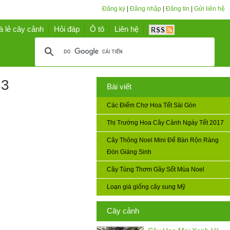
Đăng ký
|
Đăng nhập
|
Đăng tin
|
Gửi liên hệ
à lẻ cây cảnh
Hỏi đáp
Ô tô
Liên hệ
33
Bài viết
Các Điểm Chợ Hoa Tết Sài Gòn
Thị Trường Hoa Cây Cảnh Ngày Tết 2017
Cây Thông Noel Mini Để Bàn Rộn Ràng
Đón Giáng Sinh
Cây Tùng Thơm Gây Sốt Mùa Noel
Loạn giá giống cây sung Mỹ
Cây cảnh