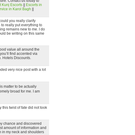
sire. Contact us today to
t Kunj Escorts
||
Escorts in
rvice in Karol Bagh
||
ould you really clarify
to really put everything to
ng remains new to me. I do
uld be writing on this same
good value all around the
ou’ll find accented via
. Hotels Discounts.
uded very nice post with a lot
is matter to be actually
emely broad for me. I am
his twist of fate did not took
e by chance and discovered
ast amount of information and
in in my neck and shoulders