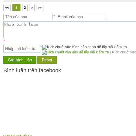
<<
1
2
>
>>
*
*
*
( Kích chuột vào
Bình luận trên facebook