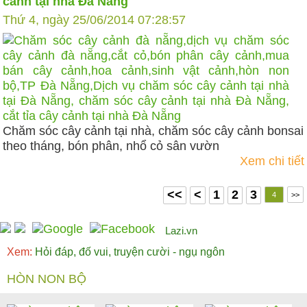
cảnh tại nhà Đà Nẵng
Thứ 4, ngày 25/06/2014 07:28:57
Chăm sóc cây cảnh tại nhà, chăm sóc cây cảnh bonsai
theo tháng, bón phân, nhổ cỏ sân vườn
Xem chi tiết
<<
<
1
2
3
4
>>
Lazi.vn
Xem:
Hỏi đáp, đố vui, truyện cười - ngụ ngôn
HÒN NON BỘ