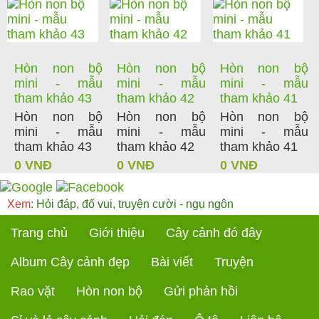
Hòn non bộ
Hòn non bộ
Hòn non bộ
mini - mẫu
mini - mẫu
mini - mẫu
tham khảo 43
tham khảo 42
tham khảo 41
Hòn non bộ
Hòn non bộ
Hòn non bộ
mini - mẫu
mini - mẫu
mini - mẫu
tham khảo 43
tham khảo 42
tham khảo 41
0 VNĐ
0 VNĐ
0 VNĐ
Xem:
Hỏi đáp, đố vui, truyện cười - ngụ ngôn
Trang chủ
Giới thiệu
Cây cảnh đó đây
Album Cây cảnh đẹp
Bài viết
Truyện
Rao vặt
Hòn non bộ
Gửi phản hồi