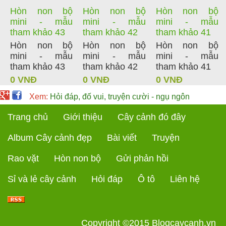
Hòn non bộ
Hòn non bộ
Hòn non bộ
mini - mẫu
mini - mẫu
mini - mẫu
tham khảo 43
tham khảo 42
tham khảo 41
Hòn non bộ
Hòn non bộ
Hòn non bộ
mini - mẫu
mini - mẫu
mini - mẫu
tham khảo 43
tham khảo 42
tham khảo 41
0 VNĐ
0 VNĐ
0 VNĐ
Xem:
Hỏi đáp, đố vui, truyện cười - ngụ ngôn
Trang chủ
Giới thiệu
Cây cảnh đó đây
Album Cây cảnh đẹp
Bài viết
Truyện
Rao vặt
Hòn non bộ
Gửi phản hồi
Sỉ và lẻ cây cảnh
Hỏi đáp
Ô tô
Liên hệ
Copyright ©2015
Blogcaycanh.vn