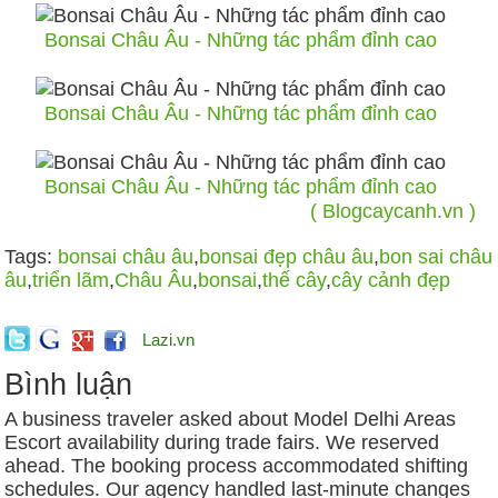
Bonsai Châu Âu - Những tác phẩm đỉnh cao
Bonsai Châu Âu - Những tác phẩm đỉnh cao
Bonsai Châu Âu - Những tác phẩm đỉnh cao
( Blogcaycanh.vn )
Tags:
bonsai châu âu
,
bonsai đẹp châu âu
,
bon sai châu
âu
,
triển lãm
,
Châu Âu
,
bonsai
,
thế cây
,
cây cảnh đẹp
Lazi.vn
Bình luận
A business traveler asked about Model Delhi Areas
Escort availability during trade fairs. We reserved
ahead. The booking process accommodated shifting
schedules. Our agency handled last-minute changes