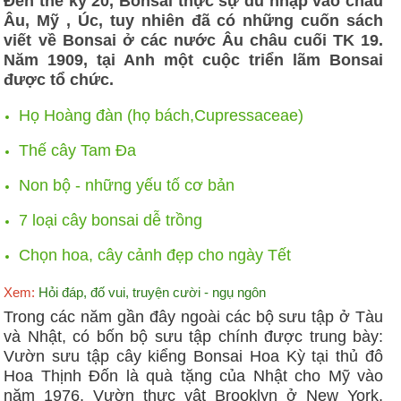
Ðến thế kỷ 20, Bonsai thực sự du nhập vào châu
Âu, Mỹ , Úc, tuy nhiên đã có những cuốn sách
viết về Bonsai ở các nước Âu châu cuối TK 19.
Năm 1909, tại Anh một cuộc triển lãm Bonsai
được tổ chức.
Họ Hoàng đàn (họ bách,Cupressaceae)
Thế cây Tam Đa
Non bộ - những yếu tố cơ bản
7 loại cây bonsai dễ trồng
Chọn hoa, cây cảnh đẹp cho ngày Tết
Xem:
Hỏi đáp, đố vui, truyện cười - ngụ ngôn
Trong các năm gần đây ngoài các bộ sưu tập ở Tàu
và Nhật, có bốn bộ sưu tập chính được trung bày:
Vườn sưu tập cây kiểng Bonsai Hoa Kỳ tại thủ đô
Hoa Thịnh Ðốn là quà tặng của Nhật cho Mỹ vào
năm 1976, Vườn thực vật Brooklyn ở New York,