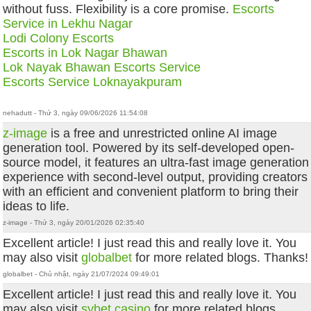
without fuss. Flexibility is a core promise.
Escorts
Service in Lekhu Nagar
Lodi Colony Escorts
Escorts in Lok Nagar Bhawan
Lok Nayak Bhawan Escorts Service
Escorts Service Loknayakpuram
nehadutt - Thứ 3, ngày 09/06/2026 11:54:08
z-image
is a free and unrestricted online AI image
generation tool. Powered by its self-developed open-
source model, it features an ultra-fast image generation
experience with second-level output, providing creators
with an efficient and convenient platform to bring their
ideas to life.
z-image - Thứ 3, ngày 20/01/2026 02:35:40
Excellent article! I just read this and really love it. You
may also visit
globalbet
for more related blogs. Thanks!
globalbet - Chủ nhật, ngày 21/07/2024 09:49:01
Excellent article! I just read this and really love it. You
may also visit
sybet casino
for more related blogs.