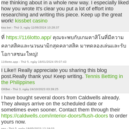
me thinking about in a whole new way. I especially liked
how you wrote It's clear you put a lot of effort into
researching and writing this piece. Keep up the great
work!
kissbet casino
kiss bet - Thứ 3, ngày 11/06/2024 10:28:37
ที่
https://116lotto.app/
คุณจะพบกับเกมคาสิโนที่มีความ
คลาสสิคและนวนนามิกสุดคลาสสิค มาทดลองเล่นและรับ
โอกาสชนะใหญ่!
116lotto.app - Thứ 5, ngày 18/01/2024 05:07:43
I Like!! Really appreciate you sharing this blog
post.Really thank you! Keep writing.
Tennis Betting in
the Philippines
OKBet - Thứ 3, ngày 24/10/2023 03:39:25
I have bought several doors from Caldwells already.
They always arrive on the scheduled date or
sometimes even sooner. Contact them through their
https://caldwells.com/interior-doors/flush-doors
to order
yours now.
seo - Thứ 5, ngày 18/05/2023 12:18:03