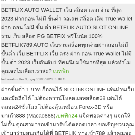
BETFLIX AUTO WALLET เว็บ สล็อต แตก ง่าย ที่สุด
2023 ฝากถอน ไม่มี ขั้นต่ํา วอเลท สล็อต เติม True Wallet
ฝาก-ถอน ไม่มี ขั้น ต่ํา BETFLIK AUTO SLOT ONLINE
รวม เว็บ สล็อต PG BETFIX ฟรีโบนัส 100%
BETFLIK789 AUTO เว็บรวมสล็อตทุกค่ายฝากถอนไม่มี
ขั้นต่ํา เว็บ BETFLIX เว็บ ตรง ฝาก ถอน True Wallet ไม่มี
ขั้น ต่ํา 2023 เว็บอันดับ1 ที่คนนิยมใช้มากที่สุด แล้วทำไม
คุณจะไม่เลือกเราล่ะ?
เบทฟิก
betflixauto - Thứ 3, ngày 21/03/2023 05:09:45
ฝากขั้นต่ํา 1 บาท ก็ถอนได้ SLOT68 ONLINE เล่นผ่านเว็บ
และมือถือได้ ไม่ต้องดาวน์โหลดแอพสล็อต68 เล่นได้
ตลอด24ชั่วโมง ไม่ต้องลุ้นเหมือน Forex-3D หรือ
มาเก๊า888 (Macao888)
เบทฟิก24
แจ็คพอตต่างๆ แจกให้
ไม่อั้น คุณสามารถเข้ามารับได้ตลอดเวลา ขอเชิญชวนคุณ
เข้ามาร่วมสนุกกันได้ที่ BETFLIK ทางเข้า789 แล้วคุณจะ