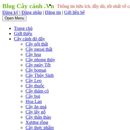
Blog Cây cảnh .Vn
Thông tin hữu ích, đầy đủ, tốt nhất về c
Đăng ký
|
Đăng nhập
|
Đăng tin
|
Gửi liên hệ
Open Menu
Trang chủ
Giới thiệu
Cây cảnh đó đây
Cây nội thất
Cây ngoại thất
Cây hoa
Cây phong thủy
Cây ngày Tết
Cây bonsai
Cây Thủy Sinh
Cây Leo
Cây thuốc
Cây thảm cỏ
Cây bụi
Hoa Lan
Cây ăn quả
Cây lấy gỗ
Cây thân thảo
Xương rồng
Cây thực phẩm