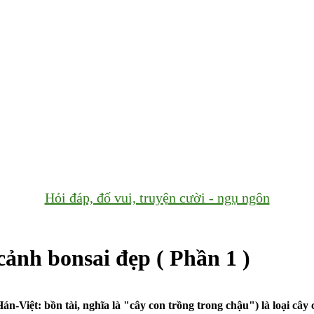
Hỏi đáp, đố vui, truyện cười - ngụ ngôn
cảnh bonsai đẹp ( Phần 1 )
n-Việt: bồn tài, nghĩa là "cây con trồng trong chậu") là loại câ