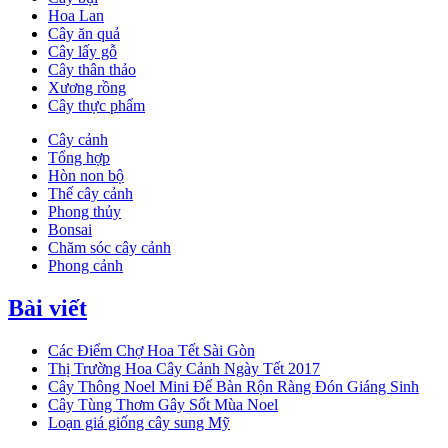
Hoa Lan
Cây ăn quả
Cây lấy gỗ
Cây thân thảo
Xương rồng
Cây thực phẩm
Cây cảnh
Tổng hợp
Hòn non bộ
Thế cây cảnh
Phong thủy
Bonsai
Chăm sóc cây cảnh
Phong cảnh
Bài viết
Các Điểm Chợ Hoa Tết Sài Gòn
Thị Trường Hoa Cây Cảnh Ngày Tết 2017
Cây Thông Noel Mini Để Bàn Rộn Ràng Đón Giáng Sinh
Cây Tùng Thơm Gây Sốt Mùa Noel
Loạn giá giống cây sung Mỹ