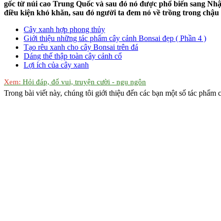
gốc từ núi cao Trung Quốc và sau đó nó được phổ biến sang Nhật
điều kiện khó khăn, sau đó người ta đem nó về trồng trong chậu 
Cây xanh hợp phong thủy
Giới thiệu những tác phẩm cây cảnh Bonsai đẹp ( Phần 4 )
Tạo rêu xanh cho cây Bonsai trên đá
Dáng thế thập toàn cây cảnh cổ
Lợi ích của cây xanh
Xem:
Hỏi đáp, đố vui, truyện cười - ngụ ngôn
Trong bài viết này, chúng tôi giới thiệu đến các bạn một số tác phẩm