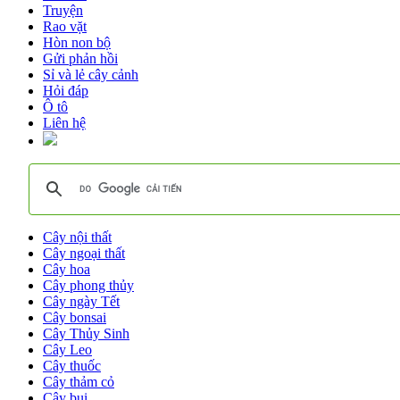
Truyện
Rao vặt
Hòn non bộ
Gửi phản hồi
Sỉ và lẻ cây cảnh
Hỏi đáp
Ô tô
Liên hệ
Cây nội thất
Cây ngoại thất
Cây hoa
Cây phong thủy
Cây ngày Tết
Cây bonsai
Cây Thủy Sinh
Cây Leo
Cây thuốc
Cây thảm cỏ
Cây bụi