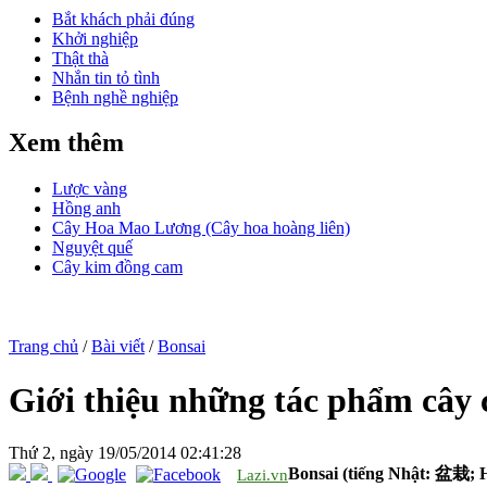
Bắt khách phải đúng
Khởi nghiệp
Thật thà
Nhắn tin tỏ tình
Bệnh nghề nghiệp
Xem thêm
Lược vàng
Hồng anh
Cây Hoa Mao Lương (Cây hoa hoàng liên)
Nguyệt quế
Cây kim đồng cam
Trang chủ
/
Bài viết
/
Bonsai
Giới thiệu những tác phẩm cây 
Thứ 2, ngày 19/05/2014 02:41:28
Bonsai (tiếng Nhật: 盆栽; Há
Lazi.vn