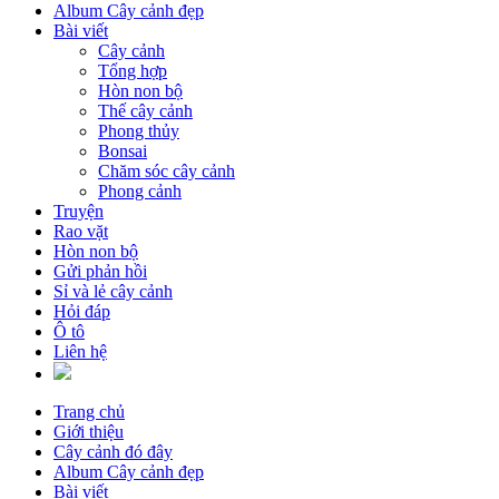
Album Cây cảnh đẹp
Bài viết
Cây cảnh
Tổng hợp
Hòn non bộ
Thế cây cảnh
Phong thủy
Bonsai
Chăm sóc cây cảnh
Phong cảnh
Truyện
Rao vặt
Hòn non bộ
Gửi phản hồi
Sỉ và lẻ cây cảnh
Hỏi đáp
Ô tô
Liên hệ
Trang chủ
Giới thiệu
Cây cảnh đó đây
Album Cây cảnh đẹp
Bài viết