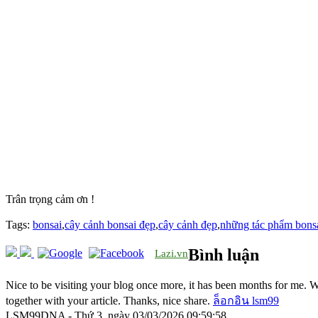
Trân trọng cảm ơn !
Tags:
bonsai
,
cây cảnh bonsai đẹp
,
cây cảnh đẹp
,
những tác phẩm bons
Bình luận
Lazi.vn
Nice to be visiting your blog once more, it has been months for me. Well
together with your article. Thanks, nice share.
ล็อกอิน lsm99
LSM99DNA - Thứ 3, ngày 03/03/2026 09:59:58