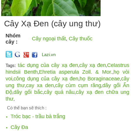
Cây Xạ Đen (cây ung thư)
Nhóm
Cây ngoại thất
,
Cây thuốc
cây :
Lazi.vn
tác dụng của cây xạ đen
cây xạ đen
Celastrus
Tags:
,
,
hindsii Benth
Ehretia asperula Zoll. & Mor.
họ vòi
,
,
voi
công dụng của cây xạ đen
họ Boraginaceae
cây
,
,
,
ung thư
cay xa den
cây cùm cụm răng
dây gối Ấn
,
,
,
Độ
dây gối bắc
cây quả nâu
cây xạ đen chữa ung
,
,
,
thư
,
Có thể bạn sẽ thích :
Tróc bạc - trầu bà trắng
Cây Đa