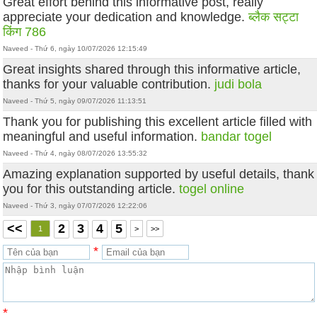
Great effort behind this informative post, really
appreciate your dedication and knowledge.
ब्लैक सट्टा
किंग 786
Naveed - Thứ 6, ngày 10/07/2026 12:15:49
Great insights shared through this informative article,
thanks for your valuable contribution.
judi bola
Naveed - Thứ 5, ngày 09/07/2026 11:13:51
Thank you for publishing this excellent article filled with
meaningful and useful information.
bandar togel
Naveed - Thứ 4, ngày 08/07/2026 13:55:32
Amazing explanation supported by useful details, thank
you for this outstanding article.
togel online
Naveed - Thứ 3, ngày 07/07/2026 12:22:06
<<
2
3
4
5
1
>
>>
*
*