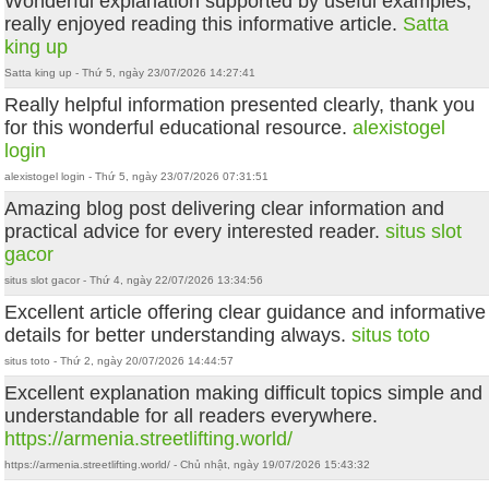
Wonderful explanation supported by useful examples,
really enjoyed reading this informative article.
Satta
king up
Satta king up - Thứ 5, ngày 23/07/2026 14:27:41
Really helpful information presented clearly, thank you
for this wonderful educational resource.
alexistogel
login
alexistogel login - Thứ 5, ngày 23/07/2026 07:31:51
Amazing blog post delivering clear information and
practical advice for every interested reader.
situs slot
gacor
situs slot gacor - Thứ 4, ngày 22/07/2026 13:34:56
Excellent article offering clear guidance and informative
details for better understanding always.
situs toto
situs toto - Thứ 2, ngày 20/07/2026 14:44:57
Excellent explanation making difficult topics simple and
understandable for all readers everywhere.
https://armenia.streetlifting.world/
https://armenia.streetlifting.world/ - Chủ nhật, ngày 19/07/2026 15:43:32