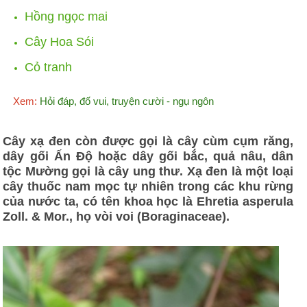
Hồng ngọc mai
Cây Hoa Sói
Cỏ tranh
Xem:
Hỏi đáp, đố vui, truyện cười - ngụ ngôn
Cây xạ đen còn được gọi là cây cùm cụm răng,
dây gối Ấn Độ hoặc dây gối bắc, quả nâu, dân
tộc Mường gọi là cây ung thư. Xạ đen là một loại
cây thuốc nam mọc tự nhiên trong các khu rừng
của nước ta, có tên khoa học là Ehretia asperula
Zoll. & Mor., họ vòi voi (Boraginaceae).