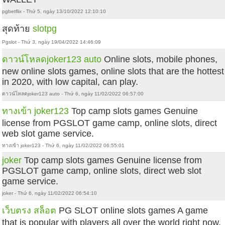
pgbetflix - Thứ 5, ngày 13/10/2022 12:10:10
สุดท้าย
slotpg
Pgslot - Thứ 3, ngày 19/04/2022 14:46:09
ดาวน์โหลดjoker123 auto
Online slots, mobile phones,
new online slots games, online slots that are the hottest
in 2020, with low capital, can play.
ดาวน์โหลดjoker123 auto - Thứ 6, ngày 11/02/2022 06:57:00
ทางเข้า joker123
Top camp slots games Genuine
license from PGSLOT game camp, online slots, direct
web slot game service.
ทางเข้า joker123 - Thứ 6, ngày 11/02/2022 06:55:01
joker
Top camp slots games Genuine license from
PGSLOT game camp, online slots, direct web slot
game service.
joker - Thứ 6, ngày 11/02/2022 06:54:10
เว็บตรง สล็อต
PG SLOT online slots games A game
that is popular with players all over the world right now.