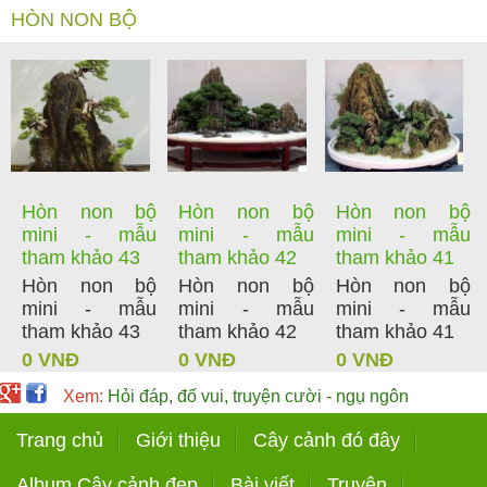
HÒN NON BỘ
Hòn non bộ
Hòn non bộ
Hòn non bộ
mini - mẫu
mini - mẫu
mini - mẫu
tham khảo 43
tham khảo 42
tham khảo 41
Hòn non bộ
Hòn non bộ
Hòn non bộ
mini - mẫu
mini - mẫu
mini - mẫu
tham khảo 43
tham khảo 42
tham khảo 41
0 VNĐ
0 VNĐ
0 VNĐ
Xem:
Hỏi đáp, đố vui, truyện cười - ngụ ngôn
Trang chủ
Giới thiệu
Cây cảnh đó đây
Album Cây cảnh đẹp
Bài viết
Truyện