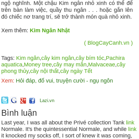
ngộ nghĩnh. Một chậu Kim ngân nhỏ xinh có thể để
trên bàn làm việc, quầy thu ngân . . . hoặc gắn lên
đó chiếc nơ trang trí, sẽ trở thành món quà nhỏ xinh.
Xem thêm:
Kim Ngân Nhật
( BlogCayCanh.vn )
Tags:
Kim ngân
,
cây kim ngân
,
cây bím tóc
,
Pachira
aquatica
,
Money tree
,
cây may mắn
,
Malvaceae
,
cây
phong thủy
,
cây nội thất
,
cây ngày Tết
Xem:
Hỏi đáp, đố vui, truyện cười - ngụ ngôn
Lazi.vn
Bình luận
Last year, I was all about the Privé collection Tank
link
Normale. It's the quintessential Normale, and while
link
it knocked my socks off, I sort of knew it was coming,