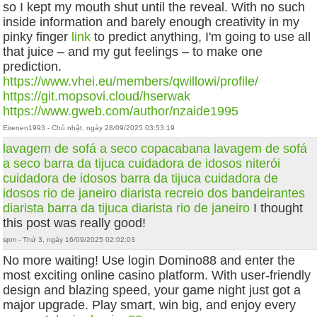
so I kept my mouth shut until the reveal. With no such
inside information and barely enough creativity in my
pinky finger
link
to predict anything, I'm going to use all
that juice – and my gut feelings – to make one
prediction.
https://www.vhei.eu/members/qwillowi/profile/
https://git.mopsovi.cloud/hserwak
https://www.gweb.com/author/nzaide1995
Eirenen1993 - Chủ nhật, ngày 28/09/2025 03:53:19
lavagem de sofá a seco copacabana
lavagem de sofá
a seco barra da tijuca
cuidadora de idosos niterói
cuidadora de idosos barra da tijuca
cuidadora de
idosos rio de janeiro
diarista recreio dos bandeirantes
diarista barra da tijuca
diarista rio de janeiro
I thought
this post was really good!
spm - Thứ 3, ngày 16/09/2025 02:02:03
No more waiting! Use login Domino88 and enter the
most exciting online casino platform. With user-friendly
design and blazing speed, your game night just got a
major upgrade. Play smart, win big, and enjoy every