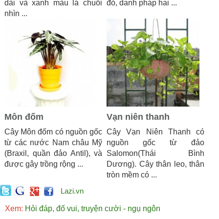
dài và xanh màu lá chuối
đỏ, danh pháp hai ...
nhìn ...
Môn đốm
Vạn niên thanh
Cây Môn đốm có nguồn gốc
Cây Vạn Niên Thanh có
từ các nước Nam châu Mỹ
nguồn gốc từ đảo
(Braxil, quần đảo Antil), và
Salomon(Thái Bình
được gây trồng rộng ...
Dương). Cây thân leo, thân
tròn mềm có ...
Lazi.vn
Xem:
Hỏi đáp, đố vui, truyện cười - ngụ ngôn