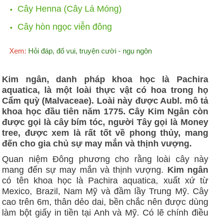
Cây Henna (Cây Lá Móng)
Cây hòn ngọc viễn đông
Xem:
Hỏi đáp, đố vui, truyện cười - ngụ ngôn
Kim ngân, danh pháp khoa học là Pachira
aquatica, là một loài thực vật có hoa trong họ
Cẩm quỳ (Malvaceae). Loài này được Aubl. mô tả
khoa học đầu tiên năm 1775. Cây Kim Ngân còn
được gọi là cây bím tóc, người Tây gọi là Money
tree, được xem là rất tốt về phong thủy, mang
đến cho gia chủ sự may mắn và thịnh vượng.
Quan niệm Đông phương cho rằng loài cây này
mang đến sự may mắn và thịnh vượng.
Kim ngân
có tên khoa học là Pachira aquatica, xuất xứ từ
Mexico, Brazil, Nam Mỹ và đầm lầy Trung Mỹ. Cây
cao trên 6m, thân dẻo dai, bền chắc nên được dùng
làm bột giấy in tiền tại Anh và Mỹ. Có lẽ chính điều