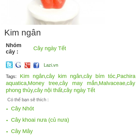
Kim ngân
Nhóm
Cây ngày Tết
cây :
Lazi.vn
Kim ngân
cây kim ngân
cây bím tóc
Pachira
Tags:
,
,
,
aquatica
Money tree
cây may mắn
Malvaceae
cây
,
,
,
,
phong thủy
cây nội thất
cây ngày Tết
,
,
Có thể bạn sẽ thích :
Cây Nhót
Cây khoai nưa (củ nưa)
Cây Mây