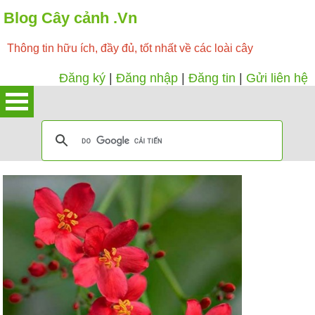
Blog Cây cảnh .Vn
Thông tin hữu ích, đầy đủ, tốt nhất về các loài cây
Đăng ký
|
Đăng nhập
|
Đăng tin
|
Gửi liên hệ