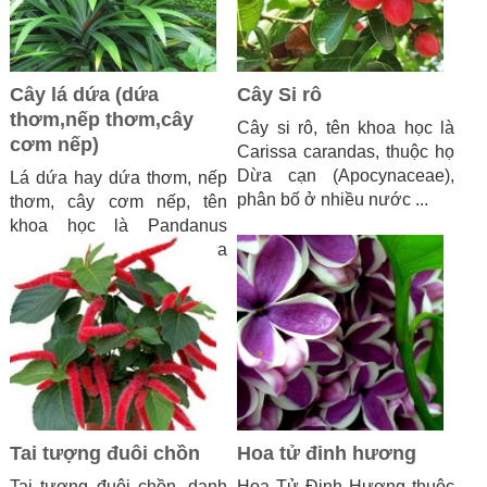
Cây lá dứa (dứa
Cây Si rô
thơm,nếp thơm,cây
Cây si rô, tên khoa học là
cơm nếp)
Carissa carandas, thuộc họ
Dừa cạn (Apocynaceae),
Lá dứa hay dứa thơm, nếp
phân bố ở nhiều nước ...
thơm, cây cơm nếp, tên
khoa học là Pandanus
amaryllifolius, thuộc họ dứa
...
Tai tượng đuôi chồn
Hoa tử đinh hương
Tai tượng đuôi chồn, danh
Hoa Tử Đinh Hương thuộc