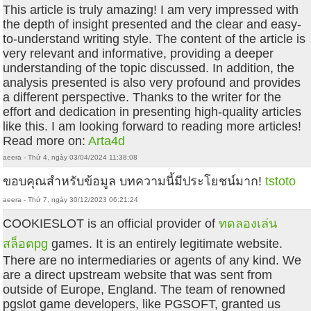
This article is truly amazing! I am very impressed with
the depth of insight presented and the clear and easy-
to-understand writing style. The content of the article is
very relevant and informative, providing a deeper
understanding of the topic discussed. In addition, the
analysis presented is also very profound and provides
a different perspective. Thanks to the writer for the
effort and dedication in presenting high-quality articles
like this. I am looking forward to reading more articles!
Read more on:
Arta4d
aeera - Thứ 4, ngày 03/04/2024 11:38:08
ขอบคุณสำหรับข้อมูล บทความนี้มีประโยชน์มาก!
tstoto
aeera - Thứ 7, ngày 30/12/2023 06:21:24
COOKIESLOT is an official provider of
ทดลองเล่น
สล็อตpg
games. It is an entirely legitimate website.
There are no intermediaries or agents of any kind. We
are a direct upstream website that was sent from
outside of Europe, England. The team of renowned
pgslot game developers, like PGSOFT, granted us