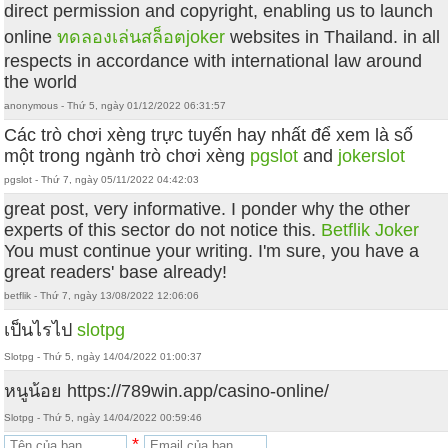
direct permission and copyright, enabling us to launch
online
ทดลองเล่นสล็อตjoker
websites in Thailand. in all
respects in accordance with international law around
the world
anonymous - Thứ 5, ngày 01/12/2022 06:31:57
Các trò chơi xèng trực tuyến hay nhất để xem là số
một trong ngành trò chơi xèng
pgslot
and
jokerslot
pgslot - Thứ 7, ngày 05/11/2022 04:42:03
great post, very informative. I ponder why the other
experts of this sector do not notice this.
Betflik Joker
You must continue your writing. I'm sure, you have a
great readers' base already!
betflik - Thứ 7, ngày 13/08/2022 12:06:06
เป็นไรไป
slotpg
Slotpg - Thứ 5, ngày 14/04/2022 01:00:37
หนูน้อย https://789win.app/casino-online/
Slotpg - Thứ 5, ngày 14/04/2022 00:59:46
*