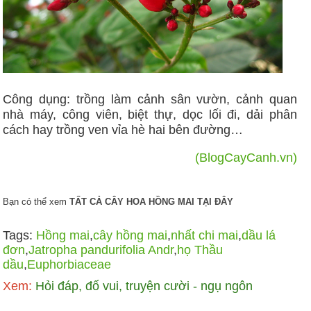
Công dụng: trồng làm cảnh sân vườn, cảnh quan
nhà máy, công viên, biệt thự, dọc lối đi, dải phân
cách hay trồng ven vỉa hè hai bên đường…
(BlogCayCanh.vn)
Bạn có thể xem
TẤT CẢ CÂY HOA HỒNG MAI TẠI ĐÂY
Tags:
Hồng mai
,
cây hồng mai
,
nhất chi mai
,
dầu lá
đơn
,
Jatropha pandurifolia Andr
,
họ Thầu
dầu
,
Euphorbiaceae
Xem:
Hỏi đáp, đố vui, truyện cười - ngụ ngôn