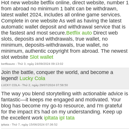
Hot new website betflix online, direct website, number 1
from abroad no minimum 1 baht can be withdrawn,
latest wallet 2024, includes all online game services.
Complete in one website As well as having the latest
automatic wallet deposit and withdrawal service that is
the fastest and most secure.
Betflix auto
Direct web
slots, deposits and withdrawals, true wallet, no
minimum, deposits-withdrawals, true wallet, no
minimum, authentic copyright from abroad. The newest
slot website
Slot wallet
betflixauto - Thứ 3, ngày 24/09/2024 09:13:02
Join the battle, conquer the world, and become a
legend!
Lucky Cola
LUCKY COLA - Thứ 2, ngày 29/07/2024 07:58:50
The way you blend storytelling with actionable advice is
fantastic—it keeps me engaged and motivated. Your
blog has become my go-to resource, and I'm grateful
for the impact it's had on my understanding. Keep up
the excellent work
ipltata
ipl tata
ipltata - Thứ 7, ngày 15/06/2024 07:36:52