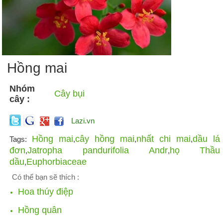
Hồng mai
Nhóm
Cây bụi
cây :
Lazi.vn
Hồng mai
cây hồng mai
nhất chi mai
dầu lá
Tags:
,
,
,
đơn
Jatropha pandurifolia Andr
họ Thầu
,
,
dầu
Euphorbiaceae
,
Có thể bạn sẽ thích :
Hoa thúy điệp
Hồng quân