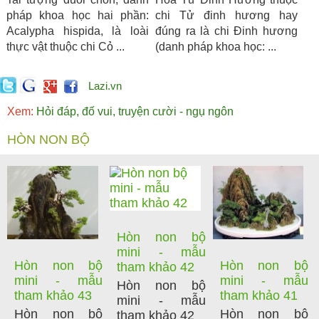
pháp khoa học hai phần:
chi Tử đinh hương hay
Acalypha hispida, là loài
đúng ra là chi Đinh hương
thực vật thuộc chi Cỏ ...
(danh pháp khoa học: ...
Lazi.vn
Xem:
Hỏi đáp, đố vui, truyện cười - ngụ ngôn
HÒN NON BỘ
Hòn non bộ
mini - mẫu
Hòn non bộ
Hòn non bộ
tham khảo 42
mini - mẫu
mini - mẫu
Hòn non bộ
tham khảo 43
tham khảo 41
mini - mẫu
Hòn non bộ
Hòn non bộ
tham khảo 42