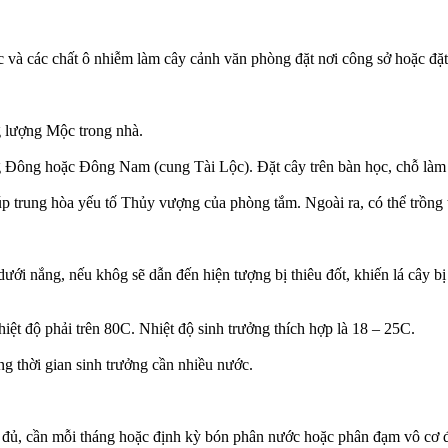
c và các chất ô nhiễm làm cây cảnh văn phòng đặt nơi công sở hoặc đặt
g lượng Mộc trong nhà.
g Đông hoặc Đông Nam (cung Tài Lộc). Đặt cây trên bàn học, chỗ làm v
p trung hòa yếu tố Thủy vượng của phòng tắm. Ngoài ra, có thể trồng t
ưới nắng, nếu khôg sẽ dẫn đến hiện tượng bị thiêu đốt, khiến lá cây bị
nhiệt độ phải trên 80C. Nhiệt độ sinh trưởng thích hợp là 18 – 25C.
ng thời gian sinh trưởng cần nhiều nước.
 đủ, cần mỗi tháng hoặc định kỳ bón phân nước hoặc phân đạm vô cơ để