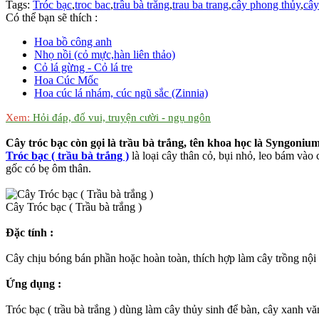
Tags:
Tróc bạc
,
troc bac
,
trầu bà trắng
,
trau ba trang
,
cây phong thủy
,
cây
Có thể bạn sẽ thích :
Hoa bồ công anh
Nhọ nồi (cỏ mực,hàn liên thảo)
Cỏ lá gừng - Cỏ lá tre
Hoa Cúc Mốc
Hoa cúc lá nhám, cúc ngũ sắc (Zinnia)
Xem:
Hỏi đáp, đố vui, truyện cười - ngụ ngôn
Cây tróc bạc còn gọi là trầu bà trắng, tên khoa học là Syngoni
Tróc bạc ( trầu bà trắng )
là loại cây thân cỏ, bụi nhỏ, leo bám vào 
gốc có bẹ ôm thân.
Cây Tróc bạc ( Trầu bà trắng )
Đặc tính :
Cây chịu bóng bán phần hoặc hoàn toàn, thích hợp làm cây trồng nội 
Ứng dụng :
Tróc bạc ( trầu bà trắng ) dùng làm cây thủy sinh để bàn, cây xanh v