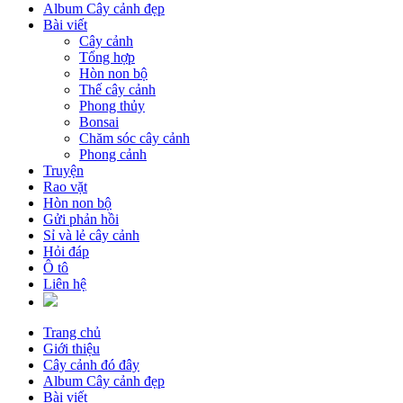
Album Cây cảnh đẹp
Bài viết
Cây cảnh
Tổng hợp
Hòn non bộ
Thế cây cảnh
Phong thủy
Bonsai
Chăm sóc cây cảnh
Phong cảnh
Truyện
Rao vặt
Hòn non bộ
Gửi phản hồi
Sỉ và lẻ cây cảnh
Hỏi đáp
Ô tô
Liên hệ
Trang chủ
Giới thiệu
Cây cảnh đó đây
Album Cây cảnh đẹp
Bài viết