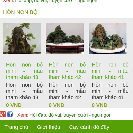
Xem:
Hỏi đáp, đố vui, truyện cười - ngụ ngôn
HÒN NON BỘ
Hòn non bộ
Hòn non bộ
Hòn non bộ
mini - mẫu
mini - mẫu
mini - mẫu
tham khảo 43
tham khảo 42
tham khảo 41
Hòn non bộ
Hòn non bộ
Hòn non bộ
mini - mẫu
mini - mẫu
mini - mẫu
tham khảo 43
tham khảo 42
tham khảo 41
0 VNĐ
0 VNĐ
0 VNĐ
Xem:
Hỏi đáp, đố vui, truyện cười - ngụ ngôn
Trang chủ
Giới thiệu
Cây cảnh đó đây