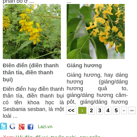
phân bố ở ...
...
Điên điển (điền thanh
Giáng hương
thân tía, điền thanh
Giáng hương, hay dáng
bụi)
hương (giáng/dáng
hương quả to,
Điên điển hay điền thanh
giáng/dáng hương căm-
thân tía, điền thanh bụi
pôt, giáng/dáng hương
có tên khoa học là
...
Sesbania sesban, là một
<<
2
3
4
5
1
>
>>
loài ...
Lazi.vn