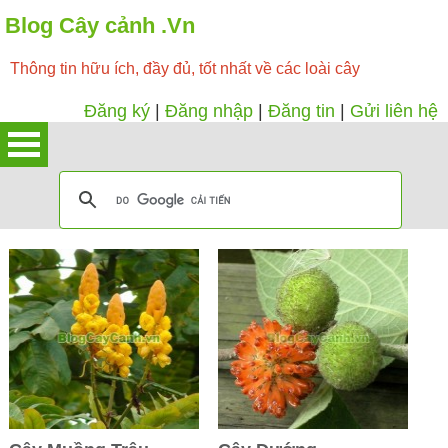
Blog Cây cảnh .Vn
Thông tin hữu ích, đầy đủ, tốt nhất về các loài cây
Đăng ký
|
Đăng nhập
|
Đăng tin
|
Gửi liên hệ