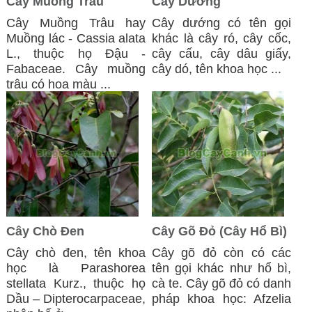
Cây Muồng Trâu
Cây Dướng
​Cây Muồng Trâu hay
Cây dướng có tên gọi
Muồng lác - Cassia alata
khác là cây ró, cây cốc,
L., thuộc họ Đậu -
cây cấu, cây dâu giấy,
Fabaceae. Cây muồng
cây dó, tên khoa học ...
trâu có hoa màu ...
Cây Chò Đen
Cây Gõ Đỏ (Cây Hổ Bì)
Cây chò đen, tên khoa
Cây gõ đỏ còn có các
học là Parashorea
tên gọi khác như hổ bì,
stellata Kurz., thuộc họ
cà te. Cây gõ đỏ có danh
Dầu – Dipterocarpaceae,
pháp khoa học: Afzelia