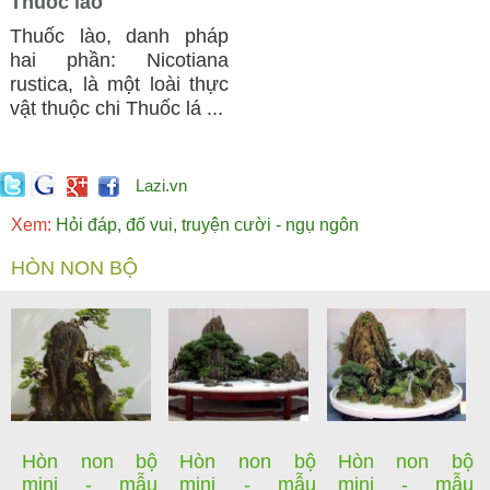
Thuốc lào
Thuốc lào, danh pháp
hai phần: Nicotiana
rustica, là một loài thực
vật thuộc chi Thuốc lá ...
Lazi.vn
Xem:
Hỏi đáp, đố vui, truyện cười - ngụ ngôn
HÒN NON BỘ
Hòn non bộ
Hòn non bộ
Hòn non bộ
mini - mẫu
mini - mẫu
mini - mẫu