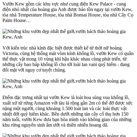
Vườn Kew gồm các khu vực như cung điện Kew Palace - cung
điện nhỏ nhất của hoàng gia Anh được bảo tồn ngay tại vườn Kew,
tòa nhà Temperature House, tòa nhà Bonsai House, tòa nhà Cây Cọ
Palm House…
Với kiến trúc nhà kính đặc biệt được thiết kế từ thời nữ hoàng
Victoria, cùng hệ thống mái vòm kính khổng lồ, vườn Kew có quần
thể thực vật trong 10 vùng khí hậu khác nhau cùng phát triển, từ
những cây bao báp khổng lồ cho tới loài lan vani quý hiếm - đang
đối mặt với nguy cơ tuyệt chủng.
Điểm đặc trưng nhất tại vườn Kew là loài hoa súng vua khổng lồ,
xuất xứ từ rừng Amazon với tàu lá rộng gần 2m có thể đỡ được sức
nặng một người, cùng khoảng 1.500 loài lan và các loài thực vật
nhiệt đới quý hiếm khác. Bên dưới những tán cây cổ thụ hơn 150
năm tuổi, vườn Kew đưa bạn hòa mình vào không gian của những
khu rừng nguyên sinh ẩm ướt và thiên nhiên hoang dã.