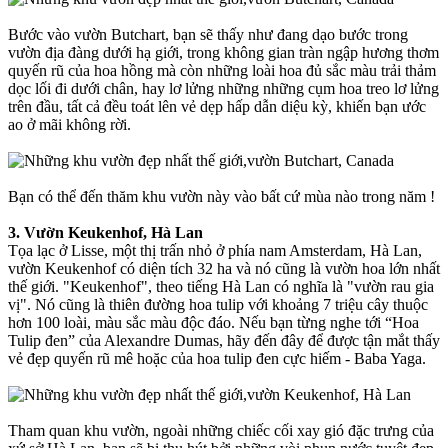
Bước vào vườn Butchart, bạn sẽ thấy như đang dạo bước trong
vườn địa đàng dưới hạ giới, trong không gian tràn ngập hương thơm
quyến rũ của hoa hồng mà còn những loài hoa đủ sắc màu trải thảm
dọc lối đi dưới chân, hay lơ lửng những những cụm hoa treo lơ lửng
trên đầu, tất cả đều toát lên vẻ dẹp hấp dẫn diệu kỳ, khiến bạn ước
ao ở mãi không rời.
Bạn có thể đến thăm khu vườn này vào bất cứ mùa nào trong năm !
3. Vườn Keukenhof, Hà Lan
Tọa lạc ở Lisse, một thị trấn nhỏ ở phía nam Amsterdam, Hà Lan,
vườn Keukenhof có diện tích 32 ha và nó cũng là vườn hoa lớn nhất
thế giới. "Keukenhof", theo tiếng Hà Lan có nghĩa là "vườn rau gia
vị". Nó cũng là thiên đường hoa tulip với khoảng 7 triệu cây thuộc
hơn 100 loài, màu sắc màu độc đáo. Nếu bạn từng nghe tới “Hoa
Tulip đen” của Alexandre Dumas, hãy đến đây để được tận mắt thấy
vẻ đẹp quyến rũ mê hoặc của hoa tulip đen cực hiếm - Baba Yaga.
Tham quan khu vườn, ngoài những chiếc cối xay gió đặc trưng của