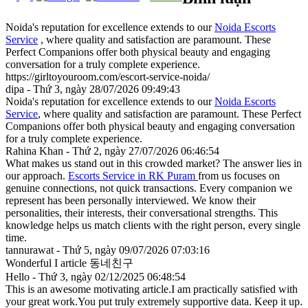
Noida's reputation for excellence extends to our
Noida Escorts
Service
, where quality and satisfaction are paramount. These
Perfect Companions offer both physical beauty and engaging
conversation for a truly complete experience.
https://girltoyouroom.com/escort-service-noida/
dipa - Thứ 3, ngày 28/07/2026 09:49:43
Noida's reputation for excellence extends to our
Noida Escorts
Service
, where quality and satisfaction are paramount. These Perfect
Companions offer both physical beauty and engaging conversation
for a truly complete experience.
Rahina Khan - Thứ 2, ngày 27/07/2026 06:46:54
What makes us stand out in this crowded market? The answer lies in
our approach.
Escorts Service in RK Puram
from us focuses on
genuine connections, not quick transactions. Every companion we
represent has been personally interviewed. We know their
personalities, their interests, their conversational strengths. This
knowledge helps us match clients with the right person, every single
time.
tannurawat - Thứ 5, ngày 09/07/2026 07:03:16
Wonderful I article
동네친구
Hello - Thứ 3, ngày 02/12/2025 06:48:54
This is an awesome motivating article.I am practically satisfied with
your great work.You put truly extremely supportive data. Keep it up.