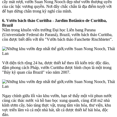
cây mát rượi, vườn Suan Nong Nooch đẹp như vườn thượng uyển
của các bậc vương quyền. Nơi đây chắc chắn là địa điểm tuyệt vời
để bạn dừng chân trong kỳ nghỉ của mình.
6. Vườn bách thảo Curitiba - Jardim Botânico de Curitiba,
Brazil
Nằm trong khuôn viên trường Đại học Liên bang Parana
(Universidade Federal do Paraná), Brazil, vườn bách thảo Curitiba,
còn được biết đến với tên "Vườn bách thảo Fanchette Rischbieter".
Với diện tích rộng 24 ha, được thiết kế theo lối kiến trúc độc đáo,
đậm phong cách Pháp, vườn Curitiba được bình chọn là một trong
"Bảy kỳ quan của Brazil" vào năm 2007.
Ngay chính giữa lối vào khu vườn, bạn sẽ thấy một vòi phun nước
cùng các thác nước và hồ bao bọc xung quanh, cùng 458 m2 nhà
kính ươm cây, bảo tàng thực vật, trung tâm văn hóa, thư viện, khu
vực triển lãm và cả một nhà hát, tất cả được thiết kế hài hòa, độc
đáo.