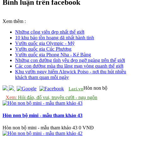
Bình luận trên facebook
Xem thêm :
Những công viên đẹp nhất thế giới
10 khu bảo tồn hoang dã nhất hành tinh
Vườn quốc gia Olympic - Mỹ
Vườn quốc gia Cúc Phương
Vườn quốc gia Phong Nha - Kẻ Bàng
Những con đường tình yêu đẹp ngỡ ngàng trên thế giới
Các con đường mùa thu lãng mạn vòng quanh thế giới
Khu vườn nguy hiểm Alnwick Poiso - nơi thu hút nhiều
khách tham quan mỗi ngày
Hòn non bộ
Lazi.vn
Xem:
Hỏi đáp, đố vui, truyện cười - ngụ ngôn
Hòn non bộ mini - mẫu tham khảo 43
Hòn non bộ mini - mẫu tham khảo 43
0 VNĐ