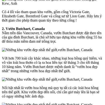
Có 4 lối vào tham quan khu vườn, gồm cổng Victoria Gate,
Elizabeth Gate, Brentford Gate và cổng sư tử Lion Gate. Hãy lưu ý
thời gian cho phép tham quan tùy theo từng cổng !
2. Vườn Butchart, Canada
Nằm trên đảo Vancouver, Canada, vườn Butchart được đặt theo tên
của gia đình Burchart, là chủ sở hữu tạo dựng khu vườn rộng 55 ha
để thỏa mãn niềm đam mê trồng trọt.
Với hơn 700 loài cây khác nhau, những loại hoa hồng quý hiếm, và
vô vàn loài hoa thơm cỏ lạ ra hoa liên tục từ tháng 3 cho tới tháng
10 hàng năm. Vườn Butchart được mệnh danh là “vườn hoa đẹp
nhất” trong những vườn hoa đẹp nhất thế giới.
Nổi bật nhất là vườn hoa hồng mà quy tụ tất cả các loài hoa hồng
trên thế giới. Khu vườn đẹp đến nỗi, chỉ cần giơ máy lên là bạn sẽ
có ngay những bức ảnh đẹp.