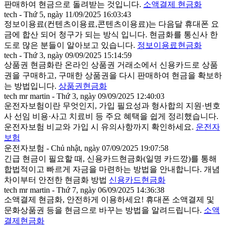
판매하여 현금으로 돌려받는 것입니다.
소액결제 현금화
tech - Thứ 5, ngày 11/09/2025 16:03:43
정보이용료(컨텐츠이용료,콘텐츠이용료)는 다음달 휴대폰 요
금에 합산 되어 청구가 되는 방식 입니다. 현금화를 통신사 한
도로 많은 분들이 알아보고 있습니다.
정보이용료현금화
tech - Thứ 3, ngày 09/09/2025 15:14:59
상품권 현금화란 온라인 상품권 거래소에서 신용카드로 상품
권을 구매하고, 구매한 상품권을 다시 판매하여 현금을 확보하
는 방법입니다.
상품권현금화
tech mr martin - Thứ 3, ngày 09/09/2025 12:40:03
운전자보험이란 무엇인지, 가입 필요성과 형사합의 지원·변호
사 선임 비용·사고 치료비 등 주요 혜택을 쉽게 정리했습니다.
운전자보험 비교와 가입 시 유의사항까지 확인하세요.
운전자
보험
운전자보험 - Chủ nhật, ngày 07/09/2025 19:07:58
긴급 현금이 필요할 때, 신용카드현금화(일명 카드깡)를 통해
합법적이고 빠르게 자금을 마련하는 방법을 안내합니다. 개념
차이부터 안전한 현금화 방법
신용카드현금화
tech mr martin - Thứ 7, ngày 06/09/2025 14:36:38
소액결제 현금화, 안전하게 이용하세요! 휴대폰 소액결제 및
문화상품권 등을 현금으로 바꾸는 방법을 알려드립니다.
소액
결제현금화