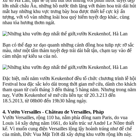
xứ sở Hà Lan, bạn sẽ bị thu hút bởi những vòi phun nước tuyệt đẹp
lớn nhất châu Âu, những hồ nước tĩnh lặng với thảm hoa trải dài hút
mắt hay những khu vực trưng bày hoa được thiết kế cực kỳ ấn
tượng, với vô vàn những loài hoa quý hiếm tuyệt đẹp khác, cùng
nhau tỏa hương thơm ngát.
Bạn có thể đạp xe dạo quanh những cánh đồng hoa tulip rực rỡ sắc
màu, như một tấm thảm tuyệt đẹp trải dài bất tận, chạm tay vào để
cảm nhận sự kiêu sa của nó.
Đặc biệt, mỗi năm vườn Keukenhof đều tổ chức chương trình lễ hội
Festival hoa đặc sắc kéo dài trong thời gian mở cửa, dành cho khách
tham quan từ cuối tháng 3 đến tháng 5 hàng năm. Nhưng trong năm
nay, Vườn Keukenhof sẽ mở cửa liên tục từ 20.3.213 đến
18.5.2013, từ 08h00 đến 19h30 hằng ngày.
4. Vườn Versailles - Château de Versailles, Pháp
Vườn Versailles, rộng 110 ha, nằm phía đông nam Paris, do vua
Louis 14 xây dựng năm 1661, do kiến trúc sư André Le Nôtre thiết
kế. Vì muốn cung điện Versailles lộng lậy hoành tráng như đế chế
của mình, Đức Vua Mặt Trời đã xây dựng khu vườn rộng lớn này.