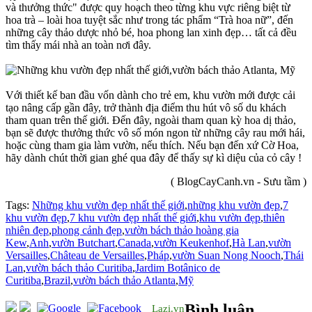
và thưởng thức" được quy hoạch theo từng khu vực riêng biệt từ
hoa trà – loài hoa tuyệt sắc như trong tác phẩm “Trà hoa nữ”, đến
những cây thảo dược nhỏ bé, hoa phong lan xinh đẹp… tất cả đều
tìm thấy mái nhà an toàn nơi đây.
Với thiết kế ban đầu vốn dành cho trẻ em, khu vườn mới được cải
tạo nâng cấp gần đây, trở thành địa điểm thu hút vô số du khách
tham quan trên thế giới. Đến đây, ngoài tham quan kỳ hoa dị thảo,
bạn sẽ được thưởng thức vô số món ngon từ những cây rau mới hái,
hoặc cùng tham gia làm vườn, nếu thích. Nếu bạn đến xứ Cờ Hoa,
hãy dành chút thời gian ghé qua đây để thấy sự kì diệu của cỏ cây !
( BlogCayCanh.vn - Sưu tầm )
Tags:
Những khu vườn đẹp nhất thế giới
,
những khu vườn đẹp
,
7
khu vườn đẹp
,
7 khu vườn đẹp nhất thế giới
,
khu vườn đẹp
,
thiên
nhiên đẹp
,
phong cảnh đẹp
,
vườn bách thảo hoàng gia
Kew
,
Anh
,
vườn Butchart
,
Canada
,
vườn Keukenhof
,
Hà Lan
,
vườn
Versailles
,
Château de Versailles
,
Pháp
,
vườn Suan Nong Nooch
,
Thái
Lan
,
vườn bách thảo Curitiba
,
Jardim Botânico de
Curitiba
,
Brazil
,
vườn bách thảo Atlanta
,
Mỹ
Bình luận
Lazi.vn