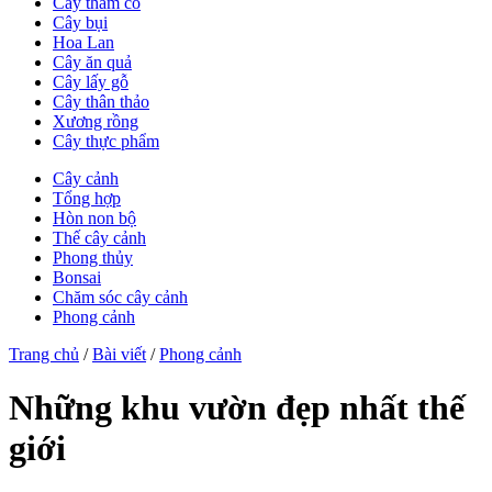
Cây thảm cỏ
Cây bụi
Hoa Lan
Cây ăn quả
Cây lấy gỗ
Cây thân thảo
Xương rồng
Cây thực phẩm
Cây cảnh
Tổng hợp
Hòn non bộ
Thế cây cảnh
Phong thủy
Bonsai
Chăm sóc cây cảnh
Phong cảnh
Trang chủ
/
Bài viết
/
Phong cảnh
Những khu vườn đẹp nhất thế
giới