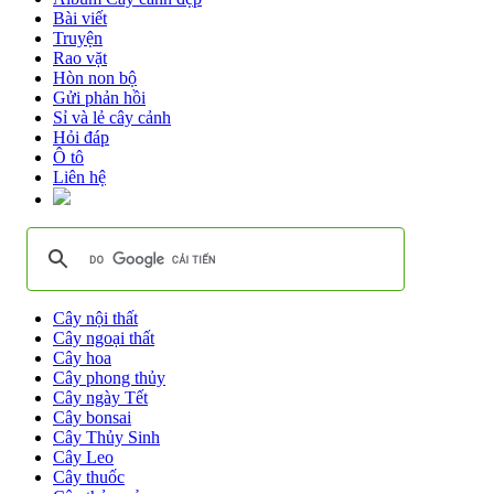
Bài viết
Truyện
Rao vặt
Hòn non bộ
Gửi phản hồi
Sỉ và lẻ cây cảnh
Hỏi đáp
Ô tô
Liên hệ
Cây nội thất
Cây ngoại thất
Cây hoa
Cây phong thủy
Cây ngày Tết
Cây bonsai
Cây Thủy Sinh
Cây Leo
Cây thuốc