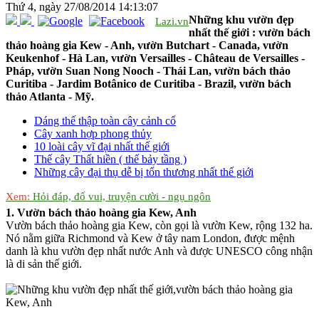
Thứ 4, ngày 27/08/2014 14:13:07
Những khu vườn đẹp
Lazi.vn
nhất thế giới : vườn bách
thảo hoàng gia Kew - Anh, vườn Butchart - Canada, vườn
Keukenhof - Hà Lan, vườn Versailles - Château de Versailles -
Pháp, vườn Suan Nong Nooch - Thái Lan, vườn bách thảo
Curitiba - Jardim Botânico de Curitiba - Brazil, vườn bách
thảo Atlanta - Mỹ.
Dáng thế thập toàn cây cảnh cổ
Cây xanh hợp phong thủy
10 loài cây vĩ đại nhất thế giới
Thế cây Thất hiền ( thế bảy tầng )
Những cây đại thụ dễ bị tổn thương nhất thế giới
Xem:
Hỏi đáp, đố vui, truyện cười - ngụ ngôn
1. Vườn bách thảo hoàng gia Kew, Anh
Vườn bách thảo hoàng gia Kew, còn gọi là vườn Kew, rộng 132 ha.
Nó nằm giữa Richmond và Kew ở tây nam London, được mệnh
danh là khu vườn đẹp nhất nước Anh và được UNESCO công nhận
là di sản thế giới.