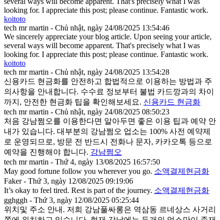
several ways will become apparent. That's precisely what I was
looking for. I appreciate this post; please continue. Fantastic work.
koitoto
tech mr martin - Chủ nhật, ngày 24/08/2025 13:54:46
We sincerely appreciate your blog article. Upon seeing your article,
several ways will become apparent. That's precisely what I was
looking for. I appreciate this post; please continue. Fantastic work.
koitoto
tech mr martin - Chủ nhật, ngày 24/08/2025 13:54:28
신용카드 현금화를 안전하고 합법적으로 이용하는 방법과 주
의사항을 안내합니다. 수수료 정보부터 불법 카드깡과의 차이
까지, 안전한 현금화 팁을 확인해보세요.
신용카드 현금화
tech mr martin - Chủ nhật, ngày 24/08/2025 08:50:23
처음 강남쩜오를 이용한다면 알아두면 좋은 이용 팁과 예약 안
내가 있습니다. 대부분의 강남쩜오 업소는 100% 사전 예약제
로 운영되므로, 방문 전 반드시 전화나 문자, 카카오톡 등으로
예약을 진행해야 합니다.
강남쩜오
tech mr martin - Thứ 4, ngày 13/08/2025 16:57:50
May good fortune follow you wherever you go.
소액결제현금화
Faker - Thứ 3, ngày 12/08/2025 09:19:06
It’s okay to feel tired. Rest is part of the journey.
소액결제현금화
gghggh - Thứ 3, ngày 12/08/2025 05:25:44
위치및 주소 안내. 저희 강남풀싸롱은 역삼동 르네상스 사거리
쪽에 위치하고 있습니다. 현재 강남에는 두개의 업소만이 존재