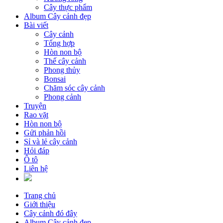
Cây thực phẩm
Album Cây cảnh đẹp
Bài viết
Cây cảnh
Tổng hợp
Hòn non bộ
Thế cây cảnh
Phong thủy
Bonsai
Chăm sóc cây cảnh
Phong cảnh
Truyện
Rao vặt
Hòn non bộ
Gửi phản hồi
Sỉ và lẻ cây cảnh
Hỏi đáp
Ô tô
Liên hệ
Trang chủ
Giới thiệu
Cây cảnh đó đây
Album Cây cảnh đẹp