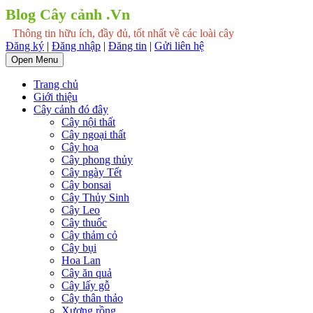
Blog Cây cảnh .Vn
Thông tin hữu ích, đầy đủ, tốt nhất về các loài cây
Đăng ký
|
Đăng nhập
|
Đăng tin
|
Gửi liên hệ
Open Menu
Trang chủ
Giới thiệu
Cây cảnh đó đây
Cây nội thất
Cây ngoại thất
Cây hoa
Cây phong thủy
Cây ngày Tết
Cây bonsai
Cây Thủy Sinh
Cây Leo
Cây thuốc
Cây thảm cỏ
Cây bụi
Hoa Lan
Cây ăn quả
Cây lấy gỗ
Cây thân thảo
Xương rồng