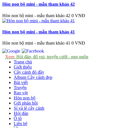
Hòn non bộ mini - mẫu tham khảo 42
Hòn non bộ mini - mẫu tham khảo 42
0 VNĐ
Hòn non bộ mini - mẫu tham khảo 41
Hòn non bộ mini - mẫu tham khảo 41
0 VNĐ
Xem:
Hỏi đáp, đố vui, truyện cười - ngụ ngôn
Trang chủ
Giới thiệu
Cây cảnh đó đây
Album Cây cảnh đẹp
Bài viết
Truyện
Rao vặt
Hòn non bộ
Gửi phản hồi
Sỉ và lẻ cây cảnh
Hỏi đáp
Ô tô
Liên hệ