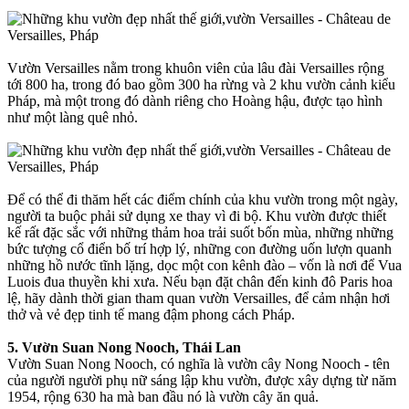
Vườn Versailles nằm trong khuôn viên của lâu đài Versailles rộng
tới 800 ha, trong đó bao gồm 300 ha rừng và 2 khu vườn cảnh kiểu
Pháp, mà một trong đó dành riêng cho Hoàng hậu, được tạo hình
như một làng quê nhỏ.
Để có thể đi thăm hết các điểm chính của khu vườn trong một ngày,
người ta buộc phải sử dụng xe thay vì đi bộ. Khu vườn được thiết
kế rất đặc sắc với những thảm hoa trải suốt bốn mùa, những những
bức tượng cổ điển bố trí hợp lý, những con đường uốn lượn quanh
những hồ nước tĩnh lặng, dọc một con kênh đào – vốn là nơi để Vua
Luois đua thuyền khi xưa. Nếu bạn đặt chân đến kinh đô Paris hoa
lệ, hãy dành thời gian tham quan vườn Versailles, để cảm nhận hơi
thở và vẻ đẹp tinh tế mang đậm phong cách Pháp.
5. Vườn Suan Nong Nooch, Thái Lan
Vườn Suan Nong Nooch, có nghĩa là vườn cây Nong Nooch - tên
của người người phụ nữ sáng lập khu vườn, được xây dựng từ năm
1954, rộng 630 ha mà ban đầu nó là vườn cây ăn quả.