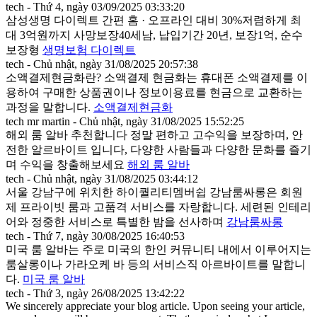
tech - Thứ 4, ngày 03/09/2025 03:33:20
삼성생명 다이렉트 간편 홈 · 오프라인 대비 30%저렴하게 최
대 3억원까지 사망보장40세남, 납입기간 20년, 보장1억, 순수
보장형
생명보험 다이렉트
tech - Chủ nhật, ngày 31/08/2025 20:57:38
소액결제현금화란? 소액결제 현금화는 휴대폰 소액결제를 이
용하여 구매한 상품권이나 정보이용료를 현금으로 교환하는
과정을 말합니다.
소액결제현금화
tech mr martin - Chủ nhật, ngày 31/08/2025 15:52:25
해외 룸 알바 추천합니다 정말 편하고 고수익을 보장하며, 안
전한 알르바이트 입니다, 다양한 사람들과 다양한 문화를 즐기
며 수익을 창출해보세요
해외 룸 알바
tech - Chủ nhật, ngày 31/08/2025 03:44:12
서울 강남구에 위치한 하이퀄리티멤버쉽 강남룸싸롱은 회원
제 프라이빗 룸과 고품격 서비스를 자랑합니다. 세련된 인테리
어와 정중한 서비스로 특별한 밤을 선사하며
강남룸싸롱
tech - Thứ 7, ngày 30/08/2025 16:40:53
미국 룸 알바는 주로 미국의 한인 커뮤니티 내에서 이루어지는
룸살롱이나 가라오케 바 등의 서비스직 아르바이트를 말합니
다.
미국 룸 알바
tech - Thứ 3, ngày 26/08/2025 13:42:22
We sincerely appreciate your blog article. Upon seeing your article,