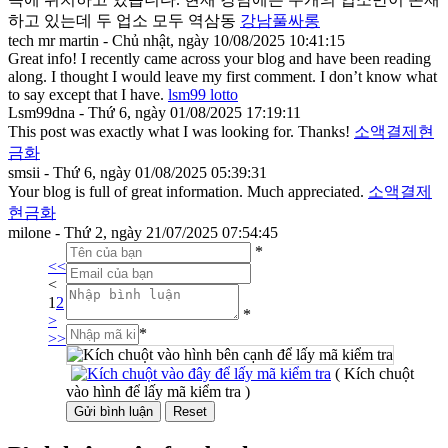
하고 있는데 두 업소 모두 역삼동
강남풀싸롱
tech mr martin - Chủ nhật, ngày 10/08/2025 10:41:15
Great info! I recently came across your blog and have been reading
along. I thought I would leave my first comment. I don’t know what
to say except that I have.
lsm99 lotto
Lsm99dna - Thứ 6, ngày 01/08/2025 17:19:11
This post was exactly what I was looking for. Thanks!
소액결제현
금화
smsii - Thứ 6, ngày 01/08/2025 05:39:31
Your blog is full of great information. Much appreciated.
소액결제
현금화
milone - Thứ 2, ngày 21/07/2025 07:54:45
*
<<
<
1
2
*
>
*
>>
( Kích chuột
vào hình để lấy mã kiểm tra )