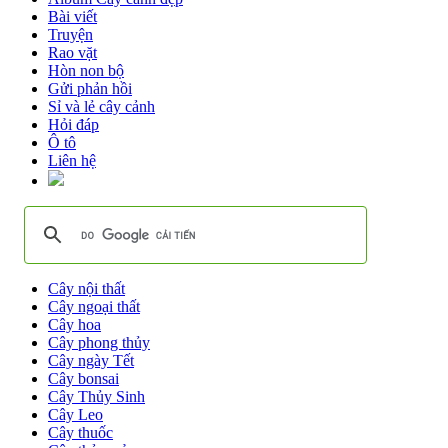
Bài viết
Truyện
Rao vặt
Hòn non bộ
Gửi phản hồi
Sỉ và lẻ cây cảnh
Hỏi đáp
Ô tô
Liên hệ
Cây nội thất
Cây ngoại thất
Cây hoa
Cây phong thủy
Cây ngày Tết
Cây bonsai
Cây Thủy Sinh
Cây Leo
Cây thuốc