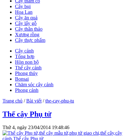
Cây thảm cỏ
Cây bụi
Hoa Lan
Cây ăn quả
Cây lấy gỗ
Cây thân thảo
Xương rồng
Cây thực phẩm
Cây cảnh
Tổng hợp
Hòn non bộ
Thế cây cảnh
Phong thủy
Bonsai
Chăm sóc cây cảnh
Phong cảnh
Trang chủ
/
Bài viết
/
the-cay-phu-tu
Thế cây Phụ tử
Thứ 4, ngày 23/04/2014 19:48:46