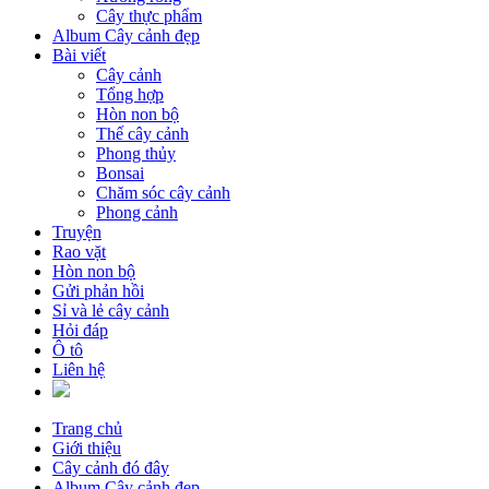
Cây thực phẩm
Album Cây cảnh đẹp
Bài viết
Cây cảnh
Tổng hợp
Hòn non bộ
Thế cây cảnh
Phong thủy
Bonsai
Chăm sóc cây cảnh
Phong cảnh
Truyện
Rao vặt
Hòn non bộ
Gửi phản hồi
Sỉ và lẻ cây cảnh
Hỏi đáp
Ô tô
Liên hệ
Trang chủ
Giới thiệu
Cây cảnh đó đây
Album Cây cảnh đẹp