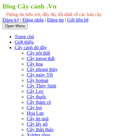
Blog Cây cảnh .Vn
Thông tin hữu ích, đầy đủ, tốt nhất về các loài cây
Đăng ký
|
Đăng nhập
|
Đăng tin
|
Gửi liên hệ
Open Menu
Trang chủ
Giới thiệu
Cây cảnh đó đây
Cây nội thất
Cây ngoại thất
Cây hoa
Cây phong thủy
Cây ngày Tết
Cây bonsai
Cây Thủy Sinh
Cây Leo
Cây thuốc
Cây thảm cỏ
Cây bụi
Hoa Lan
Cây ăn quả
Cây lấy gỗ
Cây thân thảo
Xương rồng