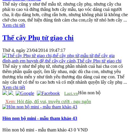
Thế này cũng y như thế mẫu tử, nhưng cây phụ, nhưng cây cha
phải to cao và đứng thẳng hơn cây mẫu, tạo vóc dáng cuả người
cha, ít dịu dàng hơn, cứng rắn hơn, nhưng không phải là không che
chở cho con, thể hiện đúng tình cảm cha con,cây tử nhỏ hơn cây ...
Xem chi tiết
Thế cây Phụ tử giao chi
Thứ 4, ngày 23/04/2014 19:47:17
Thế này y như thế phụ tử, nhưng phần nhánh cuả hai cha con có
thêm phần quấn quýt, ôm lấy nhau, mặc dù cha con, nhưng yêu
thương trìu mến y như tình yêu thương dịu dàng cuả mẹ con. Thế
này câu tử có thể to cao hơn và có một nhánh quyện lấy cây phụ ...
Xem chi tiết
Hòn non bộ
Lazi.vn
Xem:
Hỏi đáp, đố vui, truyện cười - ngụ ngôn
Hòn non bộ mini - mẫu tham khảo 43
Hòn non bộ mini - mẫu tham khảo 43
0 VNĐ