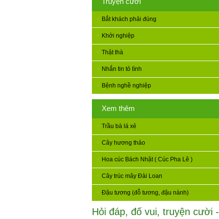
Truyện cười
Bắt khách phải đúng
Khởi nghiệp
Thật thà
Nhắn tin tỏ tình
Bệnh nghề nghiệp
Xem thêm
Trầu bà lá xẻ
Cây hương thảo
Hoa cúc Bách Nhật ( Cúc Pha Lê )
Cây trúc mây Đài Loan
Đậu tương (đỗ tương, đậu nành)
Hỏi đáp, đố vui, truyện cười -