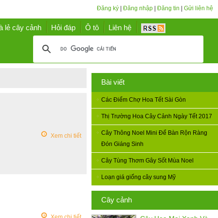
Đăng ký
|
Đăng nhập
|
Đăng tin
|
Gửi liên hệ
à lẻ cây cảnh
Hỏi đáp
Ô tô
Liên hệ
Bài viết
Các Điểm Chợ Hoa Tết Sài Gòn
Thị Trường Hoa Cây Cảnh Ngày Tết 2017
Cây Thông Noel Mini Để Bàn Rộn Ràng
Xem chi tiết
Đón Giáng Sinh
Cây Tùng Thơm Gây Sốt Mùa Noel
Loạn giá giống cây sung Mỹ
Cây cảnh
Xem chi tiết