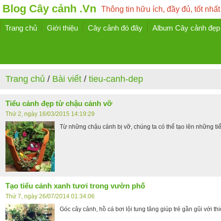
Blog Cây cảnh .Vn
Thông tin hữu ích, đầy đủ, tốt nhất
Trang chủ
Giới thiệu
Cây cảnh đó đây
Album Cây cảnh đẹp
Trang chủ
/
Bài viết
/
tieu-canh-dep
Tiểu cảnh đẹp từ chậu cảnh vỡ
Thứ 2, ngày 16/03/2015 14:19:29
Từ những chậu cảnh bị vỡ, chúng ta có thể tạo lên những t
Tạo tiểu cảnh xanh tươi trong vườn phố
Thứ 7, ngày 26/07/2014 01:34:06
Góc cây cảnh, hồ cá bơi lội tung tăng giúp trẻ gần gũi với th