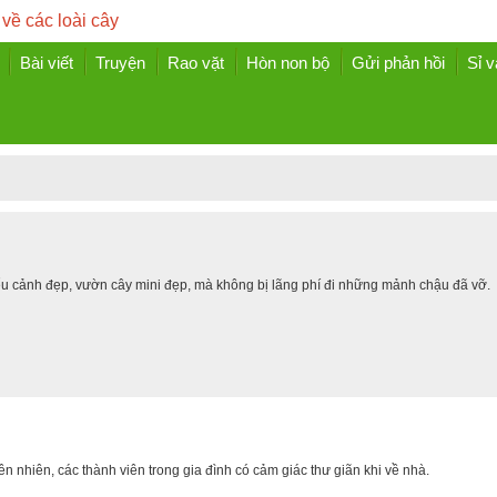
 về các loài cây
Bài viết
Truyện
Rao vặt
Hòn non bộ
Gửi phản hồi
Sỉ v
iểu cảnh đẹp, vườn cây mini đẹp, mà không bị lãng phí đi những mảnh chậu đã vỡ.
iên nhiên, các thành viên trong gia đình có cảm giác thư giãn khi về nhà.