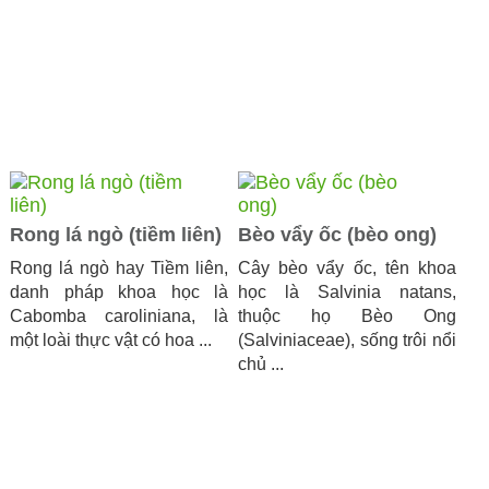
Rong lá ngò (tiềm liên)
Bèo vẩy ốc (bèo ong)
Rong lá ngò hay Tiềm liên,
Cây bèo vẩy ốc, tên khoa
danh pháp khoa học là
học là Salvinia natans,
Cabomba caroliniana, là
thuộc họ Bèo Ong
một loài thực vật có hoa ...
(Salviniaceae), sống trôi nổi
chủ ...