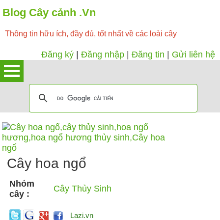
Blog Cây cảnh .Vn
Thông tin hữu ích, đầy đủ, tốt nhất về các loài cây
Đăng ký
|
Đăng nhập
|
Đăng tin
|
Gửi liên hệ
Cây hoa ngổ
Nhóm
Cây Thủy Sinh
cây :
Lazi.vn