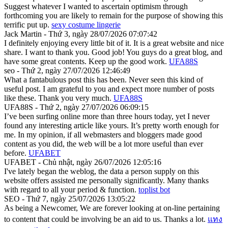
Suggest whatever I wanted to ascertain optimism through
forthcoming you are likely to remain for the purpose of showing this
terrific put up.
sexy costume lingerie
Jack Martin - Thứ 3, ngày 28/07/2026 07:07:42
I definitely enjoying every little bit of it. It is a great website and nice
share. I want to thank you. Good job! You guys do a great blog, and
have some great contents. Keep up the good work.
UFA88S
seo - Thứ 2, ngày 27/07/2026 12:46:49
What a fantabulous post this has been. Never seen this kind of
useful post. I am grateful to you and expect more number of posts
like these. Thank you very much.
UFA88S
UFA88S - Thứ 2, ngày 27/07/2026 06:09:15
I’ve been surfing online more than three hours today, yet I never
found any interesting article like yours. It’s pretty worth enough for
me. In my opinion, if all webmasters and bloggers made good
content as you did, the web will be a lot more useful than ever
before.
UFABET
UFABET - Chủ nhật, ngày 26/07/2026 12:05:16
I've lately began the weblog, the data a person supply on this
website offers assisted me personally significantly. Many thanks
with regard to all your period & function.
toplist bot
SEO - Thứ 7, ngày 25/07/2026 13:05:22
As being a Newcomer, We are forever looking at on-line pertaining
to content that could be involving be an aid to us. Thanks a lot.
แทง