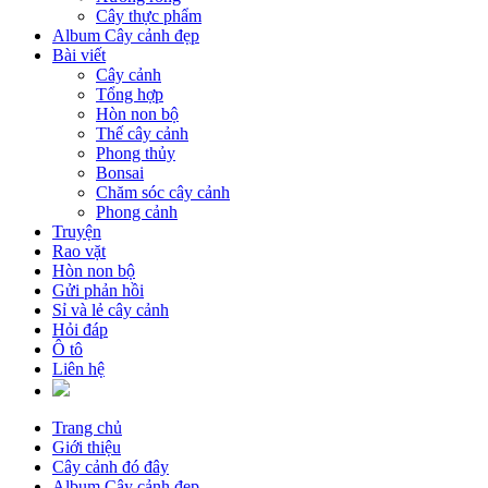
Cây thực phẩm
Album Cây cảnh đẹp
Bài viết
Cây cảnh
Tổng hợp
Hòn non bộ
Thế cây cảnh
Phong thủy
Bonsai
Chăm sóc cây cảnh
Phong cảnh
Truyện
Rao vặt
Hòn non bộ
Gửi phản hồi
Sỉ và lẻ cây cảnh
Hỏi đáp
Ô tô
Liên hệ
Trang chủ
Giới thiệu
Cây cảnh đó đây
Album Cây cảnh đẹp