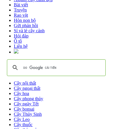
Bài viết
Truyện
Rao vặt
Hòn non bộ
Gửi phản hồi
Sỉ và lẻ cây cảnh
Hỏi đáp
Ô tô
Liên hệ
Cây nội thất
Cây ngoại thất
Cây hoa
Cây phong thủy
Cây ngày Tết
Cây bonsai
Cây Thủy Sinh
Cây Leo
Cây thuốc