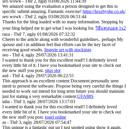
seo wowk - Thứ 2, ngày 03/08/2026 11:44:39
We amazed using the evaluation a person designed to get this to
specific submit amazing. Fantastic exercise!
https://luxebyshe.co.uk/
seo wowk - Thứ 2, ngày 03/08/2026 06:51:44
Thanks for the blog loaded with so many information. Stopping by
your blog helped me to get what I was looking for.
วิธีแทงบอล 1x2
raza - Thứ 7, ngày 01/08/2026 07:32:32
Cheers to the article along with wonderful guidelines.. perhaps My
spouse and i in addition feel that efforts can be the key facet of
receiving good results.
lingerie set with stockings
seo - Thứ 4, ngày 29/07/2026 13:41:31
I wanted to thank you for this excellent read!! I definitely loved
every little bit of it. I have you bookmarked your site to check out
the new stuff you post.
situs slot
asd - Thứ 4, ngày 29/07/2026 06:22:55
This approach is an excellent content Document personally seen
merit to present the software. Propose being very careful the things I
needed to work out intend for long term future you should maintain
just for stating a very remarkable content.
UFA88S
taha - Thứ 3, ngày 28/07/2026 13:17:03
I wanted to thank you for this excellent read!! I definitely loved
every little bit of it. I have you bookmarked your site to check out
the new stuff you post.
togel online
as - Thứ 3, ngày 28/07/2026 07:54:47
This unique is a fantastic put up I just spotted using show it again.