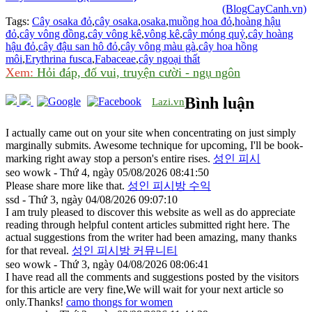
(BlogCayCanh.vn)
Tags:
Cây osaka đỏ
,
cây osaka
,
osaka
,
muồng hoa đỏ
,
hoàng hậu
đỏ
,
cây vông đồng
,
cây vông kê
,
vông kê
,
cây móng quỷ
,
cây hoàng
hậu đỏ
,
cây đậu san hô đỏ
,
cây vông màu gà
,
cây hoa hồng
môi
,
Erythrina fusca
,
Fabaceae
,
cây ngoại thất
Xem:
Hỏi đáp, đố vui, truyện cười - ngụ ngôn
Bình luận
Lazi.vn
I actually came out on your site when concentrating on just simply
marginally submits. Awesome technique for upcoming, I'll be book-
marking right away stop a person's entire rises.
성인 피시
seo wowk - Thứ 4, ngày 05/08/2026 08:41:50
Please share more like that.
성인 피시방 수익
ssd - Thứ 3, ngày 04/08/2026 09:07:10
I am truly pleased to discover this website as well as do appreciate
reading through helpful content articles submitted right here. The
actual suggestions from the writer had been amazing, many thanks
for that reveal.
성인 피시방 커뮤니티
seo wowk - Thứ 3, ngày 04/08/2026 08:06:41
I have read all the comments and suggestions posted by the visitors
for this article are very fine,We will wait for your next article so
only.Thanks!
camo thongs for women