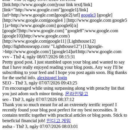
[link:http://www.google.com]your link text[/link]
[link="http://www.google.com"]google1[/link]
[url=http://www.google.com]google2[/url]
google3
[google]
[http://www.google.com|google4 ] [http://www.google.com google5
] [a=http://www.google.com] google6[/a]
[google7|http://www.google.com] "google8":www.google.com
[google10](http://www.google.com/)
[http://www.google.com|google11] [Lighthouse12]
(http://lighthouseapp.com/ "Lighthouse12") [13google-
>http://www.google.com/] [google14]url:http://www.google.com
vvv - Thứ 4, ngày 08/07/2026 08:15:31
Pretty good post. I just stumbled upon your blog and wanted to say
that I have really enjoyed reading your blog posts. Any way I'll be
subscribing to your feed and I hope you post again soon. Big thanks
for the useful info.
alexistogel login
SEO - Thứ 3, ngày 07/07/2026 09:43:25
I’m encouraged while using surpassing along with preachy list that
you just adorn such minor timing.
온라인맞고
seo - Thứ 3, ngày 07/07/2026 08:37:12
Thank you so much meant for ad an extremely terrific report! I
recently found your blog post perfect for my best necessities. It
contains terrific together with practical articles or blog posts. Stick to
beneficial financial job!
인디고 게임
asdsa - Thứ 3, ngày 07/07/2026 08:03:01