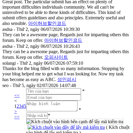
Great post. The particular submit has an effect on plenty of
important difficulties individuals community. We all can't be
uninvolved to be able to these kinds of difficulties. This kind of
submit offers guidelines and also principles. Extremely useful and
also sensible.
아이허브할인코드
asdsa - Thứ 2, ngày 06/07/2026 10:39:30
They can be a awesome page, Regards just for imparting others this
forum. Keep on offer.
아이허브할인코드
asdsa - Thứ 2, ngày 06/07/2026 10:26:43
They can be a awesome page, Regards just for imparting others this
forum. Keep on offer.
오피사이트
solangi - Thứ 2, ngày 06/07/2026 07:59:10
Thanks for the blog filled with so many information. Stopping by
your blog helped me to get what I was looking for. Now my task
has become as easy as ABC.
성인피시
seo - Thứ 5, ngày 02/07/2026 14:07:48
*
<<
<
1
2
3
4
5
*
>
*
>>
( Kích chuột
vào hình để lấy mã kiểm tra )