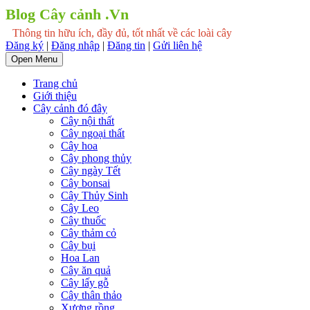
Blog Cây cảnh .Vn
Thông tin hữu ích, đầy đủ, tốt nhất về các loài cây
Đăng ký
|
Đăng nhập
|
Đăng tin
|
Gửi liên hệ
Open Menu
Trang chủ
Giới thiệu
Cây cảnh đó đây
Cây nội thất
Cây ngoại thất
Cây hoa
Cây phong thủy
Cây ngày Tết
Cây bonsai
Cây Thủy Sinh
Cây Leo
Cây thuốc
Cây thảm cỏ
Cây bụi
Hoa Lan
Cây ăn quả
Cây lấy gỗ
Cây thân thảo
Xương rồng