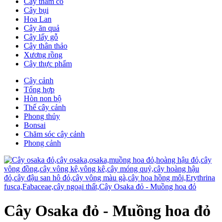
Cây thảm cỏ
Cây bụi
Hoa Lan
Cây ăn quả
Cây lấy gỗ
Cây thân thảo
Xương rồng
Cây thực phẩm
Cây cảnh
Tổng hợp
Hòn non bộ
Thế cây cảnh
Phong thủy
Bonsai
Chăm sóc cây cảnh
Phong cảnh
Cây Osaka đỏ - Muồng hoa đỏ