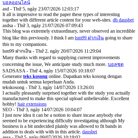
บอลออนไลน์
asd - Thứ 5, ngày 23/07/2026 12:03:17
It all is impressive to read the paper these types of interesting
together with different article content for your web-sites.
db dausbet
asdsa - Thứ 3, ngày 21/07/2026 07:09:43
This blog was extremely extraordinary, never observed an incredible
blog like this previously. I think I am
lsm99 ฝากเงิน
going to share
this to my companions.
lsm99 ฝากเงิน - Thứ 2, ngày 20/07/2026 11:29:04
Many thanks with regard to supplying current improvements
concerning the issue, We anticipate study much more.
บอลชุด
SADSASA - Thứ 4, ngày 15/07/2026 10:18:07
Generator
teks kosong
online. Dapatkan teks kosong dengan
mudah untuk semua keperluan Anda.
tekskosong - Thứ 3, ngày 14/07/2026 13:26:01
I actually pleasantly surprised together with the study you actually
manufactured to make this special upload unbelievable. Excellent
hobby!
hair extensions
SEO - Thứ 3, ngày 14/07/2026 10:04:07
I just now idea it can be a notion to share incase anybody else
seemed to be experiencing difficulty investigating although My
business is a bit undecided plainly was allowed to fit bands in
addition to deals with with in this article.
dausbet
assa - Thứ 5, ngày 09/07/2026 10:19:02