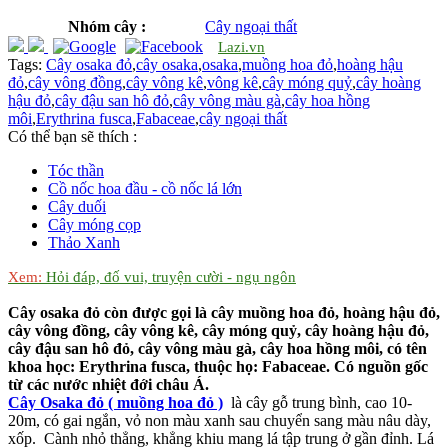
Nhóm cây :
Cây ngoại thất
Lazi.vn
Tags:
Cây osaka đỏ
,
cây osaka
,
osaka
,
muồng hoa đỏ
,
hoàng hậu
đỏ
,
cây vông đồng
,
cây vông kê
,
vông kê
,
cây móng quỷ
,
cây hoàng
hậu đỏ
,
cây đậu san hô đỏ
,
cây vông màu gà
,
cây hoa hồng
môi
,
Erythrina fusca
,
Fabaceae
,
cây ngoại thất
Có thể bạn sẽ thích :
Tóc thần
Cồ nốc hoa đầu - cồ nốc lá lớn
Cây duối
Cây móng cọp
Thảo Xanh
Xem:
Hỏi đáp, đố vui, truyện cười - ngụ ngôn
Cây osaka đỏ còn được gọi là cây muồng hoa đỏ, hoàng hậu đỏ,
cây vông đồng, cây vông kê, cây móng quỷ, cây hoàng hậu đỏ,
cây đậu san hô đỏ, cây vông màu gà, cây hoa hồng môi, có tên
khoa học: Erythrina fusca, thuộc họ: Fabaceae. Có nguồn gốc
từ các nước nhiệt đới châu Á.
Cây Osaka đỏ ( muồng hoa đỏ )
là cây gỗ trung bình, cao 10-
20m, có gai ngắn, vỏ non màu xanh sau chuyển sang màu nâu dày,
xốp. Cành nhỏ thẳng, khẳng khiu mang lá tập trung ở gần đỉnh. Lá