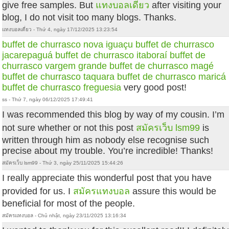
give free samples. But
แทงบอลเดี่ยว
after visiting your
blog, I do not visit too many blogs. Thanks.
แทงบอลเดี่ยว - Thứ 4, ngày 17/12/2025 13:23:54
buffet de churrasco nova iguaçu
buffet de churrasco
jacarepaguá
buffet de churrasco itaboraí
buffet de
churrasco vargem grande
buffet de churrasco magé
buffet de churrasco taquara
buffet de churrasco maricá
buffet de churrasco freguesia
very good post!
ss - Thứ 7, ngày 06/12/2025 17:49:41
I was recommended this blog by way of my cousin. I’m
not sure whether or not this post
สมัครเว็บ lsm99
is
written through him as nobody else recognise such
precise about my trouble. You’re incredible! Thanks!
สมัครเว็บ lsm99 - Thứ 3, ngày 25/11/2025 15:44:26
I really appreciate this wonderful post that you have
provided for us. I
สมัครแทงบอล
assure this would be
beneficial for most of the people.
สมัครแทงบอล - Chủ nhật, ngày 23/11/2025 13:16:34