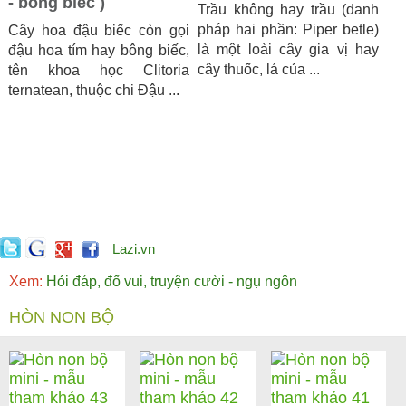
- bông biếc )
Trầu không hay trầu (danh
pháp hai phần: Piper betle)
Cây hoa đậu biếc còn gọi
là một loài cây gia vị hay
đậu hoa tím hay bông biếc,
cây thuốc, lá của ...
tên khoa học Clitoria
ternatean, thuộc chi Đậu ...
Lazi.vn
Xem:
Hỏi đáp, đố vui, truyện cười - ngụ ngôn
HÒN NON BỘ