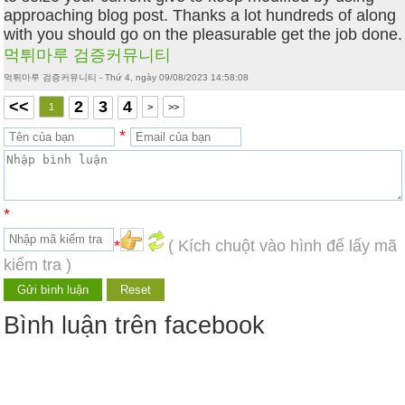
approaching blog post. Thanks a lot hundreds of along
with you should go on the pleasurable get the job done.
먹튀마루 검증커뮤니티
먹튀마루 검증커뮤니티 - Thứ 4, ngày 09/08/2023 14:58:08
<<
2
3
4
1
>
>>
*
*
*
( Kích chuột vào hình để lấy mã
kiểm tra )
Bình luận trên facebook