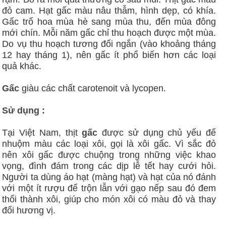
đỏ cam. Hạt gấc màu nâu thẫm, hình dẹp, có khía.
Gấc trổ hoa mùa hè sang mùa thu, đến mùa đông
mới chín. Mỗi năm gấc chỉ thu hoạch được một mùa.
Do vụ thu hoạch tương đối ngắn (vào khoảng tháng
12 hay tháng 1), nên gấc ít phổ biến hơn các loại
quả khác.
Gấc
giàu các chất carotenoit và lycopen.
Sử dụng :
Tại Việt Nam, thịt
gấc
được sử dụng chủ yếu để
nhuộm màu các loại xôi, gọi là xôi gấc. Vì sắc đỏ
nên xôi gấc được chuộng trong những việc khao
vọng, đình đám trong các dịp lễ tết hay cưới hỏi.
Người ta dùng áo hạt (màng hạt) và hạt của nó đánh
với một ít rượu để trộn lẫn với gạo nếp sau đó đem
thổi thành xôi, giúp cho món xôi có màu đỏ và thay
đổi hương vị.