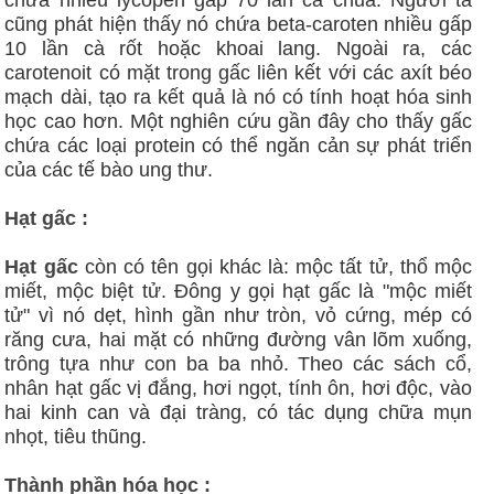
chứa nhiều lycopen gấp 70 lần cà chua. Người ta
cũng phát hiện thấy nó chứa beta-caroten nhiều gấp
10 lần cà rốt hoặc khoai lang. Ngoài ra, các
carotenoit có mặt trong gấc liên kết với các axít béo
mạch dài, tạo ra kết quả là nó có tính hoạt hóa sinh
học cao hơn. Một nghiên cứu gần đây cho thấy gấc
chứa các loại protein có thể ngăn cản sự phát triển
của các tế bào ung thư.
Hạt gấc :
Hạt gấc
còn có tên gọi khác là: mộc tất tử, thổ mộc
miết, mộc biệt tử. Đông y gọi hạt gấc là "mộc miết
tử" vì nó dẹt, hình gần như tròn, vỏ cứng, mép có
răng cưa, hai mặt có những đường vân lõm xuống,
trông tựa như con ba ba nhỏ. Theo các sách cổ,
nhân hạt gấc vị đắng, hơi ngọt, tính ôn, hơi độc, vào
hai kinh can và đại tràng, có tác dụng chữa mụn
nhọt, tiêu thũng.
Thành phần hóa học :