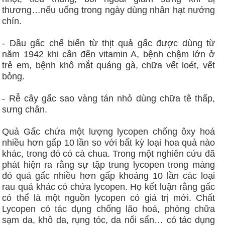
thương…nếu uống trong ngày dùng nhân hạt nướng
chín.
- Dầu gấc chế biến từ thịt quả gấc được dùng từ
năm 1942 khi cần đến vitamin A, bệnh chậm lớn ở
trẻ em, bệnh khô mắt quáng gà, chữa vết loét, vết
bỏng.
- Rễ cây gấc sao vàng tán nhỏ dùng chữa tê thấp,
sưng chân.
Quả Gấc chứa một lượng lycopen chống ôxy hoá
nhiều hơn gấp 10 lần so với bất kỳ loại hoa quả nào
khác, trong đó có cà chua. Trong một nghiên cứu đã
phát hiện ra rằng sự tập trung lycopen trong màng
đỏ quả gấc nhiều hơn gấp khoảng 10 lần các loại
rau quả khác có chứa lycopen. Họ kết luận rằng gấc
có thể là một nguồn lycopen có giá trị mới. Chất
Lycopen có tác dụng chống lão hoá, phòng chữa
sạm da, khô da, rụng tóc, da nổi sẩn… có tác dụng