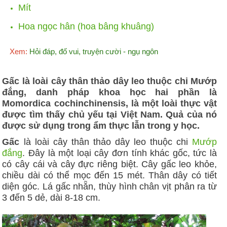
Mít
Hoa ngọc hân (hoa bâng khuâng)
Xem:
Hỏi đáp, đố vui, truyện cười - ngụ ngôn
Gấc là loài cây thân thảo dây leo thuộc chi Mướp
đắng, danh pháp khoa học hai phần là
Momordica cochinchinensis, là một loài thực vật
được tìm thấy chủ yếu tại Việt Nam. Quả của nó
được sử dụng trong ẩm thực lẫn trong y học.
Gấc
là loài cây thân thảo dây leo thuộc chi
Mướp
đắng
. Đây là một loại cây đơn tính khác gốc, tức là
có cây cái và cây đực riêng biệt. Cây gấc leo khỏe,
chiều dài có thể mọc đến 15 mét. Thân dây có tiết
diện góc. Lá gấc nhẵn, thùy hình chân vịt phân ra từ
3 đến 5 dẻ, dài 8-18 cm.