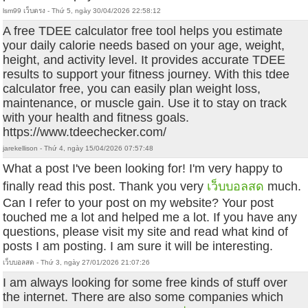
lsm99 เว็บตรง - Thứ 5, ngày 30/04/2026 22:58:12
A free TDEE calculator free tool helps you estimate
your daily calorie needs based on your age, weight,
height, and activity level. It provides accurate TDEE
results to support your fitness journey. With this tdee
calculator free, you can easily plan weight loss,
maintenance, or muscle gain. Use it to stay on track
with your health and fitness goals.
https://www.tdeechecker.com/
jarekellison - Thứ 4, ngày 15/04/2026 07:57:48
What a post I've been looking for! I'm very happy to
finally read this post. Thank you very
เว็บบอลสด
much.
Can I refer to your post on my website? Your post
touched me a lot and helped me a lot. If you have any
questions, please visit my site and read what kind of
posts I am posting. I am sure it will be interesting.
เว็บบอลสด - Thứ 3, ngày 27/01/2026 21:07:26
I am always looking for some free kinds of stuff over
the internet. There are also some companies which