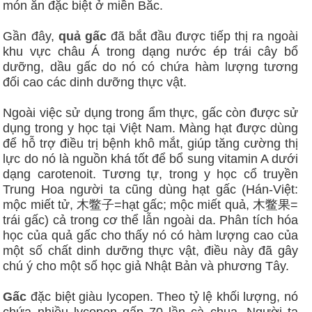
món ăn đặc biệt ở miền Bắc.
Gần đây,
quả gấc
đã bắt đầu được tiếp thị ra ngoài
khu vực châu Á trong dạng nước ép trái cây bổ
dưỡng, dầu gấc do nó có chứa hàm lượng tương
đối cao các dinh dưỡng thực vật.
Ngoài việc sử dụng trong ẩm thực, gấc còn được sử
dụng trong y học tại Việt Nam. Màng hạt được dùng
để hỗ trợ điều trị bệnh khô mắt, giúp tăng cường thị
lực do nó là nguồn khá tốt để bổ sung vitamin A dưới
dạng carotenoit. Tương tự, trong y học cổ truyền
Trung Hoa người ta cũng dùng hạt gấc (Hán-Việt:
mộc miết tử, 木鳖子=hạt gấc; mộc miết quả, 木鳖果=
trái gấc) cả trong cơ thể lẫn ngoài da. Phân tích hóa
học của quả gấc cho thấy nó có hàm lượng cao của
một số chất dinh dưỡng thực vật, điều này đã gây
chú ý cho một số học giả Nhật Bản và phương Tây.
Gấc
đặc biệt giàu lycopen. Theo tỷ lệ khối lượng, nó