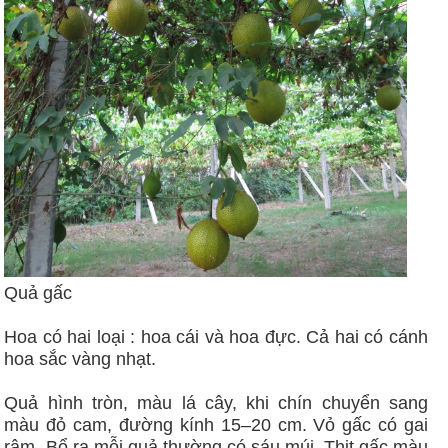
Quả gấc
Hoa có hai loại : hoa cái và hoa đực. Cả hai có cánh
hoa sắc vàng nhạt.
Quả hình tròn, màu lá cây, khi chín chuyển sang
màu đỏ cam, đường kính 15–20 cm. Vỏ gấc có gai
rậm. Bổ ra mỗi quả thường có sáu múi. Thịt gấc màu