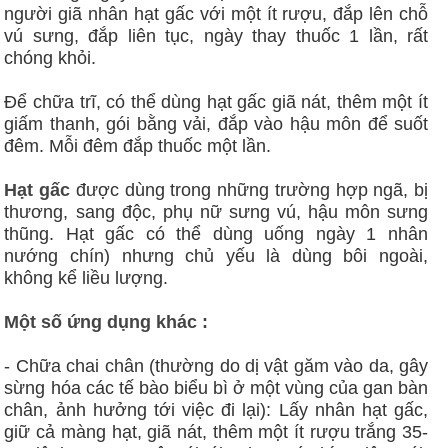
người giã nhân hạt gấc với một ít rượu, đắp lên chỗ
vú sưng, đắp liên tục, ngày thay thuốc 1 lần, rất
chóng khỏi.
Để chữa trĩ, có thể dùng hạt gấc giã nát, thêm một ít
giấm thanh, gói bằng vải, đắp vào hậu môn để suốt
đêm. Mỗi đêm đắp thuốc một lần.
Hạt gấc
được dùng trong những trường hợp ngã, bị
thương, sang độc, phụ nữ sưng vú, hậu môn sưng
thũng. Hạt gấc có thể dùng uống ngày 1 nhân
nướng chín) nhưng chủ yếu là dùng bôi ngoài,
không kể liều lượng.
Một số ứng dụng khác :
- Chữa chai chân (thường do dị vật găm vào da, gây
sừng hóa các tế bào biểu bì ở một vùng của gan bàn
chân, ảnh hưởng tới việc đi lại): Lấy nhân hạt gấc,
giữ cả màng hạt, giã nát, thêm một ít rượu trắng 35-