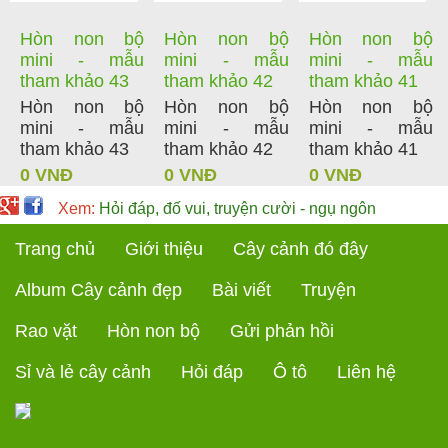
Hòn non bộ
Hòn non bộ
Hòn non bộ
mini - mẫu
mini - mẫu
mini - mẫu
tham khảo 43
tham khảo 42
tham khảo 41
Hòn non bộ
Hòn non bộ
Hòn non bộ
mini - mẫu
mini - mẫu
mini - mẫu
tham khảo 43
tham khảo 42
tham khảo 41
0 VNĐ
0 VNĐ
0 VNĐ
Xem:
Hỏi đáp, đố vui, truyện cười - ngụ ngôn
Trang chủ
Giới thiệu
Cây cảnh đó đây
Album Cây cảnh đẹp
Bài viết
Truyện
Rao vặt
Hòn non bộ
Gửi phản hồi
Sỉ và lẻ cây cảnh
Hỏi đáp
Ô tô
Liên hệ