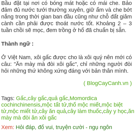
Bầu đặt tại nơi có bóng mát hoặc có mái che. Bảo
đảm đủ nước tưới thường xuyên, giữ ẩm và che bớt
nắng trong thời gian ban đầu cũng như chỗ đất giâm
cành cần phải được thoát nước tốt. Khoảng 2 – 3
tuần chồi sẽ mọc, đem trồng ở hố đã chuẩn bị sẵn.
Thành ngữ :
Ở Việt Nam, xôi gấc được cho là xôi quý nên mới có
câu: "Ăn mày mà đòi xôi gấc", chỉ những người đòi
hỏi những thứ không xứng đáng với bản thân mình.
( BlogCayCanh.vn )
Tags:
Gấc
,
cây gấc
,
quả gấc
,
Momordica
cochinchinensis
,
mộc tất tử
,
thổ mộc miết
,
mộc biệt
tử
,
mộc miết tử
,
cây ăn quả
,
cây làm thuốc
,
cây y học
,
ăn
mày mà đòi ăn xôi gấc
Xem:
Hỏi đáp, đố vui, truyện cười - ngụ ngôn