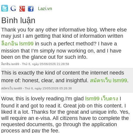
Lazi.vn
Bình luận
Thank you for any other informative blog. Where else
may just I am getting that kind of information written
ล็อกอิน lsm99
in such a perfect method? I have a
mission that I’m simply now working on, and I have
been on the glance out for such info.
ล็อกอิน lsm99 - Thứ 6, ngày 05/06/2026 21:28:58
This is exactly the kind of content the internet needs
more of: honest, clear, and insightful.
สมัครเว็บ lsm99
.
สมัครเว็บ lsm99 - Thứ 6, ngày 15/05/2026 05:26:38
Wow, this is lovely reading.I'm glad
lsm99 เว็บตรง
I
found it and got to read it. Great job on this content. I
liked it a lot. Thanks for the great and unique info. Yes,
will require an e-visa. All citizens have to complete the
requested documents, go through the application
process and pay the fee.