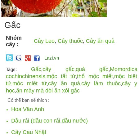
Gấc
Nhóm
Cây Leo
,
Cây thuốc
,
Cây ăn quả
cây :
Lazi.vn
Gấc
cây gấc
quả gấc
Momordica
Tags:
,
,
,
cochinchinensis
mộc tất tử
thổ mộc miết
mộc biệt
,
,
,
tử
mộc miết tử
cây ăn quả
cây làm thuốc
cây y
,
,
,
,
học
ăn mày mà đòi ăn xôi gấc
,
Có thể bạn sẽ thích :
Hoa Vân Anh
Dầu rái (dầu con rái,dầu nước)
Cây Cau Nhật