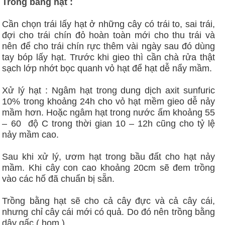
Trồng bằng hạt :
Cần chọn trái lấy hạt ở những cây có trái to, sai trái,
đợi cho trái chín đỏ hoàn toàn mới cho thu trái và
nên để cho trái chín rực thêm vài ngày sau đó dùng
tay bóp lấy hạt. Trước khi gieo thì cần chà rửa thật
sạch lớp nhớt bọc quanh vỏ hạt để hạt dễ nẩy mầm.
Xử lý hạt : Ngâm hạt trong dung dịch axit sunfuric
10% trong khoảng 24h cho vỏ hạt mềm gieo dễ nảy
mầm hơn. Hoặc ngâm hạt trong nước ấm khoảng 55
– 60 độ C trong thời gian 10 – 12h cũng cho tỷ lệ
nảy mầm cao.
Sau khi xử lý, ươm hạt trong bầu đất cho hạt nảy
mầm. Khi cây con cao khoảng 20cm sẽ đem trồng
vào các hố đã chuẩn bị sẵn.
Trồng bằng hạt sẽ cho cả cây đực và cả cây cái,
nhưng chỉ cây cái mới có quả. Do đó nên trồng bằng
dây gấc ( hom ).