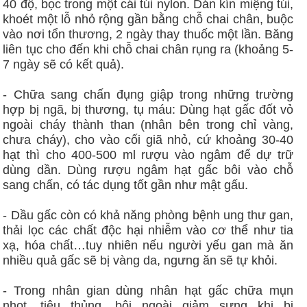
40 độ, bọc trong một cái túi nylon. Dán kín miệng túi,
khoét một lỗ nhỏ rộng gần bằng chỗ chai chân, buộc
vào nơi tổn thương, 2 ngày thay thuốc một lần. Băng
liên tục cho đến khi chỗ chai chân rụng ra (khoảng 5-
7 ngày sẽ có kết quả).
- Chữa sang chấn đụng giập trong những trường
hợp bị ngã, bị thương, tụ máu: Dùng hạt gấc đốt vỏ
ngoài cháy thành than (nhân bên trong chỉ vàng,
chưa cháy), cho vào cối giã nhỏ, cứ khoảng 30-40
hạt thì cho 400-500 ml rượu vào ngâm để dự trữ
dùng dần. Dùng rượu ngâm hạt gấc bôi vào chỗ
sang chấn, có tác dụng tốt gần như mật gấu.
- Dầu gấc còn có khả năng phòng bệnh ung thư gan,
thải lọc các chất độc hại nhiễm vào cơ thể như tia
xạ, hóa chất…tuy nhiên nếu người yếu gan mà ăn
nhiều quả gấc sẽ bị vàng da, ngưng ăn sẽ tự khỏi.
- Trong nhân gian dùng nhân hạt gấc chữa mụn
nhọt, tiêu thủng, bôi ngoài giảm sưng khi bị