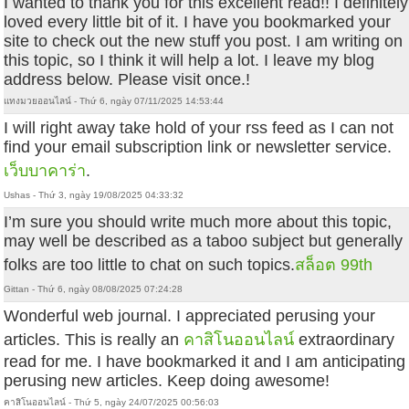
I wanted to thank you for this excellent read!! I definitely
loved every little bit of it. I have you bookmarked your
site to check out the new stuff you post. I am writing on
this topic, so I think it will help a lot. I leave my blog
address below. Please visit once.!
แทงมวยออนไลน์ - Thứ 6, ngày 07/11/2025 14:53:44
I will right away take hold of your rss feed as I can not
find your email subscription link or newsletter service.
เว็บบาคาร่า
.
Ushas - Thứ 3, ngày 19/08/2025 04:33:32
I’m sure you should write much more about this topic,
may well be described as a taboo subject but generally
folks are too little to chat on such topics.
สล็อต 99th
Gittan - Thứ 6, ngày 08/08/2025 07:24:28
Wonderful web journal. I appreciated perusing your
articles. This is really an
คาสิโนออนไลน์
extraordinary
read for me. I have bookmarked it and I am anticipating
perusing new articles. Keep doing awesome!
คาสิโนออนไลน์ - Thứ 5, ngày 24/07/2025 00:56:03