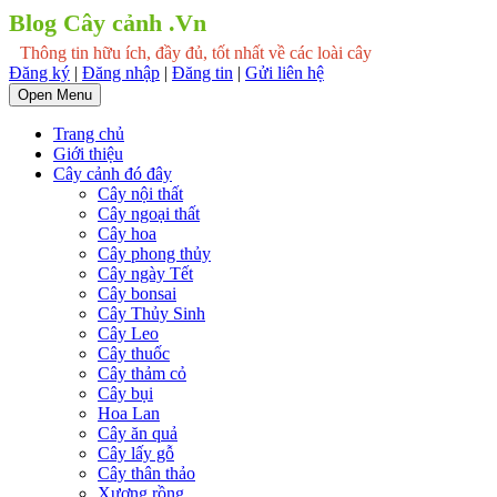
Blog Cây cảnh .Vn
Thông tin hữu ích, đầy đủ, tốt nhất về các loài cây
Đăng ký
|
Đăng nhập
|
Đăng tin
|
Gửi liên hệ
Open Menu
Trang chủ
Giới thiệu
Cây cảnh đó đây
Cây nội thất
Cây ngoại thất
Cây hoa
Cây phong thủy
Cây ngày Tết
Cây bonsai
Cây Thủy Sinh
Cây Leo
Cây thuốc
Cây thảm cỏ
Cây bụi
Hoa Lan
Cây ăn quả
Cây lấy gỗ
Cây thân thảo
Xương rồng