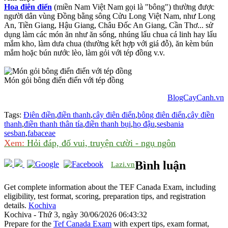
Hoa điên điển
(miền Nam Việt Nam gọi là "bông") thường được
người dân vùng Đồng bằng sông Cửu Long Việt Nam, như Long
An, Tiền Giang, Hậu Giang, Châu Đốc An Giang, Cần Thơ... sử
dụng làm các món ăn như ăn sống, nhúng lẩu chua cá linh hay lẩu
mắm kho, làm dưa chua (thường kết hợp với giá đỗ), ăn kèm bún
mắm hoặc bún nước lèo, làm gỏi với tép đồng v.v.
Món gỏi bông điển điển với tép đồng
BlogCayCanh.vn
Tags:
Điên điền
,
điền thanh
,
cây điên điển
,
bông điên điển
,
cây điền
thanh
,
điền thanh thân tía
,
điền thanh bụi
,
họ đậu
,
sesbania
sesban
,
fabaceae
Xem:
Hỏi đáp, đố vui, truyện cười - ngụ ngôn
Bình luận
Lazi.vn
Get complete information about the TEF Canada Exam, including
eligibility, test format, scoring, preparation tips, and registration
details.
Kochiva
Kochiva - Thứ 3, ngày 30/06/2026 06:43:32
Prepare for the
Tef Canada Exam
with expert tips, exam format,