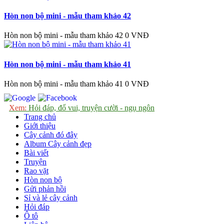
Hòn non bộ mini - mẫu tham khảo 42
Hòn non bộ mini - mẫu tham khảo 42
0 VNĐ
Hòn non bộ mini - mẫu tham khảo 41
Hòn non bộ mini - mẫu tham khảo 41
0 VNĐ
Xem:
Hỏi đáp, đố vui, truyện cười - ngụ ngôn
Trang chủ
Giới thiệu
Cây cảnh đó đây
Album Cây cảnh đẹp
Bài viết
Truyện
Rao vặt
Hòn non bộ
Gửi phản hồi
Sỉ và lẻ cây cảnh
Hỏi đáp
Ô tô