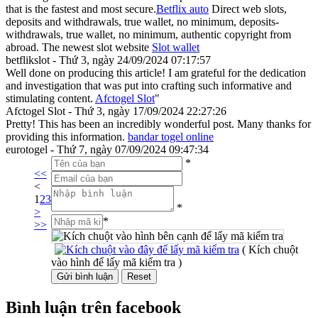
that is the fastest and most secure.
Betflix auto
Direct web slots,
deposits and withdrawals, true wallet, no minimum, deposits-
withdrawals, true wallet, no minimum, authentic copyright from
abroad. The newest slot website
Slot wallet
betflikslot - Thứ 3, ngày 24/09/2024 07:17:57
Well done on producing this article! I am grateful for the dedication
and investigation that was put into crafting such informative and
stimulating content.
Afctogel Slot
"
Afctogel Slot - Thứ 3, ngày 17/09/2024 22:27:26
Pretty! This has been an incredibly wonderful post. Many thanks for
providing this information.
bandar togel online
eurotogel - Thứ 7, ngày 07/09/2024 09:47:34
*
<<
<
1
2
3
*
>
*
>>
( Kích chuột
vào hình để lấy mã kiểm tra )
Bình luận trên facebook