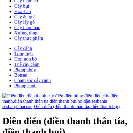
Cây thảm cỏ
Cây bụi
Hoa Lan
Cây ăn quả
Cây lấy gỗ
Cây thân thảo
Xương rồng
Cây thực phẩm
Cây cảnh
Tổng hợp
Hòn non bộ
Thế cây cảnh
Phong thủy
Bonsai
Chăm sóc cây cảnh
Phong cảnh
Điên điển (điền thanh thân tía,
điền thanh bụi)