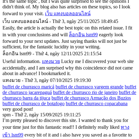
It's the same topic , but I was quite surprised to see the opinions I
didn't think of. My blog also has articles on these topics, so I look
forward to your visit.
เว็บ แทงบอลออนไลน์
เว็บ แทงบอลออนไลน์ - Thứ 3, ngày 25/11/2025 18:49:45
Easily, the article is actually the best topic on this related issue. I fit
in with your conclusions and will
ล็อกอิน lsm99
eagerly look
forward to your next updates. Just saying thanks will not just be
sufficient, for the fantastic lucidity in your writing.
ล็อกอิน lsm99 - Thứ 4, ngày 12/11/2025 21:15:54
Useful information.
แทงมวย
Lucky me I discovered your web site
accidentally, and I am surprised why this coincidence did not came
about in advance! I bookmarked it.
แทงมวย - Thứ 3, ngày 07/10/2025 19:19:30
buffet de churrasco maricá
buffet de churrasco vargem grande
buffet
de churrasco jacarepaguá
buffet de churrasco rio de janeiro
buffet de
churrasco barra da tijuca
buffet de churrasco Armação dos Buzios
buffet de churrasco de botafogo
buffet de churrasco copacabana
very good post!
spm - Thứ 2, ngày 15/09/2025 19:11:25
I’m pretty pleased to discover this site. I wanted to thank you for
your time just for this fantastic read!! I definitely really liked
ทาง
เข้า lsm99
every bit of it and i also have you saved as a favorite to