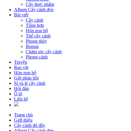
Cây thực phẩm
Album Cây cảnh đẹp
Bài viết
Cây cảnh
Tổng hợp
Hòn non bộ
Thế cây cảnh
Phong thủy
Bonsai
Chăm sóc cây cảnh
Phong cảnh
Truyện
Rao vặt
Hòn non bộ
Gửi phản hồi
Sỉ và lẻ cây cảnh
Hỏi đáp
Ô tô
Liên hệ
Trang chủ
Giới thiệu
Cây cảnh đó đây
Album Cây cảnh đẹp