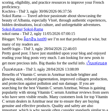
scoring, eligibility, and practice resources to improve your French
proficiency.
Kochiva - Thứ 3, ngày 30/06/2026 06:37:56
Sokol Rama — Travel advisor passionate about showcasing the
beauty of Albania, especially Vlorë, through authentic experiences,
hidden destinations, local culture, and unforgettable adventures.
Sokol-Ramaj
Sokol-Rama
sokol rama - Thứ 2, ngày 11/05/2026 07:00:15
Blogger. You
ล็อกอิน lsm99
see I’m not that profound or wise, but
many of my readers are.
lsm99 login - Thứ 3, ngày 28/04/2026 22:46:03
Pretty good post. I have just stumbled upon your blog and enjoyed
reading your blog posts very much. I am looking for new posts to
get more precious info. Big thanks for the useful info.
เว็บแท่งบอล
เว็บแท่งบอล - Thứ 3, ngày 28/04/2026 13:08:09
Benefits of Vitamin C serum in Amritsar include brighter and
glowing skin, reduced pigmentation, improved collagen production,
and protection against pollution and sun damage. If you are
searching for the best Vitamin C serum Amritsar, Wenas is gaining
popularity with strong Vitamin C serum Amritsar reviews from users
who have seen visible results. Many customers look for top Vitamin
C serum dealers in Amritsar near me to ensure they are buying
genuine and effective products. Quality and safety are also
important, which is why people often consider standards similar to a