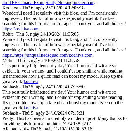
for TEF Canada Exam
Study Nursing in Germany
.
Kochiva - Thứ 6, ngày 25/10/2024 12:06:18
Wonderful post! I regularly visit this blog, and I’m consistently
impressed. The last bit of info was especially useful. I’ve been
searching for this information for ages. Thank you, and all the best!
https://kochiva.com
Rohit - Thứ 5, ngày 24/10/2024 11:35:05
Wonderful post! I regularly visit this blog, and I’m consistently
impressed. The last bit of info was especially useful. I’ve been
searching for this information for ages. Thank you, and all the best!
https://https://unqualifiedsquad.com/kochiva.com
Mohit - Thứ 5, ngày 24/10/2024 11:32:58
This post truly brightened my day! Your humor and wit are so
evident in your writing, and I couldn’t stop smiling while reading.
It’s incredible how a quick read can boost my mood. Keep up the
great work!
kochiva
Subhash - Thứ 5, ngày 24/10/2024 07:16:50
This post truly brightened my day! Your humor and wit are so
evident in your writing, and I couldn’t stop smiling while reading.
It’s incredible how a quick read can boost my mood. Keep up the
great work!
kochiva
Subhash - Thứ 5, ngày 24/10/2024 07:15:31
Pretty! This has been an incredibly wonderful post. Many thanks for
providing this information. https://174.138.22.0/
Afctogel slot - Thứ 6, ngày 11/10/2024 08:53:16