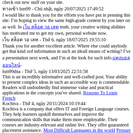
check out new stuff on your site.
ทางเข้า lsm99 - Chủ nhật, ngày 20/07/2025 17:49:52
I would like to thank you for the efforts you have put in penning this
site. I’m hoping to view the same high-grade content by you later on
as well. In
เว็บ สล็อต วอ เลท
truth, your creative writing abilities
has motivated me to get my own, personal website now.
เว็บ สล็อต วอ เลท - Thứ 6, ngày 18/07/2025 19:55:10
Thank you for another excellent article. Where else could anybody
get that kind oof information in such an ideall means of writing? I’ve
a presentation next week, and I’m at the look for such info.
แทงบอล
ออนไลน์
-
lsm99dna - Thứ 5, ngày 13/03/2025 22:51:58
This is an incredibly informative and well-crafted post. Your ability
to present complex ideas in such an accessible way is commendable.
Readers will undoubtedly find immense value and practical
applications in the concepts you've shared.
Reasons To Learn
French
Kochiva - Thứ 4, ngày 20/11/2024 10:19:44
Kochiva is a company that offers IT and Foreign Language courses.
They help learners upskill themselves and improve the
communication skills that make them more employable. Their
courses are industry-relevant and online live. They offer guaranteed
placement assistance.
Most Difficult Languages in the world
Prepare