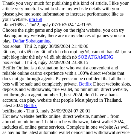
Thank you very much for publishing this kind of article. I like your
article very much. I want to share my website details with you
please give me some information to increase performance like as
your website.
ufa168
ufabet1688 - Thứ 2, ngày 07/10/2024 14:31:55
Choose the right game and play on the right website, you can try
playing on my website, there are many choices of games you can
play.
Daftar Sobatgaming
bos-sobat - Thứ 2, ngày 30/09/2024 21:40:06
rất hay, bài viết này rất hữu ích cho mọi người, cảm ơn bạn đã tạo ra
một blog như thế này và tôi rất thích nó
SOBATGAMING
bos-sobat - Thứ 3, ngày 24/09/2024 23:38:15
Betflix Online is a destination for who want a convenient and
reliable online casino experience with a 100% direct website that
does not go through agents. Players can be confident that all their
bets will be safe and completely private.
Betflix
Direct website slots,
deposits and withdrawals, true wallet, no minimum. direct website,
not through an agent, number 1, best 2024, don't have a bank
account, can play, website that people Most played in Thailand,
latest 2024
Betflix
betflixauto - Thứ 3, ngày 24/09/2024 07:20:01
Hot new website betflix online, direct website, number 1 from
abroad no minimum 1 baht can be withdrawn, latest wallet 2024,
includes all online game services. Complete in one website As well
as having the latest automatic wallet deposit and withdrawal service