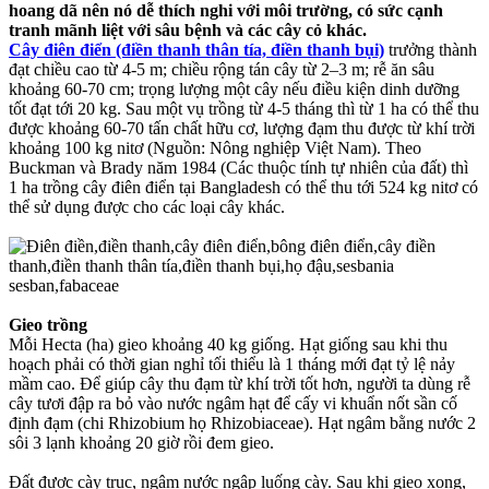
hoang dã nên nó dễ thích nghi với môi trường, có sức cạnh
tranh mãnh liệt với sâu bệnh và các cây cỏ khác.
Cây điên điển (điền thanh thân tía, điền thanh bụi)
trưởng thành
đạt chiều cao từ 4-5 m; chiều rộng tán cây từ 2–3 m; rễ ăn sâu
khoảng 60-70 cm; trọng lượng một cây nếu điều kiện dinh dưỡng
tốt đạt tới 20 kg. Sau một vụ trồng từ 4-5 tháng thì từ 1 ha có thể thu
được khoảng 60-70 tấn chất hữu cơ, lượng đạm thu được từ khí trời
khoảng 100 kg nitơ (Nguồn: Nông nghiệp Việt Nam). Theo
Buckman và Brady năm 1984 (Các thuộc tính tự nhiên của đất) thì
1 ha trồng cây điên điển tại Bangladesh có thể thu tới 524 kg nitơ có
thể sử dụng được cho các loại cây khác.
Gieo trồng
Mỗi Hecta (ha) gieo khoảng 40 kg giống. Hạt giống sau khi thu
hoạch phải có thời gian nghỉ tối thiểu là 1 tháng mới đạt tỷ lệ nảy
mầm cao. Để giúp cây thu đạm từ khí trời tốt hơn, người ta dùng rễ
cây tươi đập ra bỏ vào nước ngâm hạt để cấy vi khuẩn nốt sần cố
định đạm (chi Rhizobium họ Rhizobiaceae). Hạt ngâm bằng nước 2
sôi 3 lạnh khoảng 20 giờ rồi đem gieo.
Đất được cày trục, ngâm nước ngập luống cày. Sau khi gieo xong,