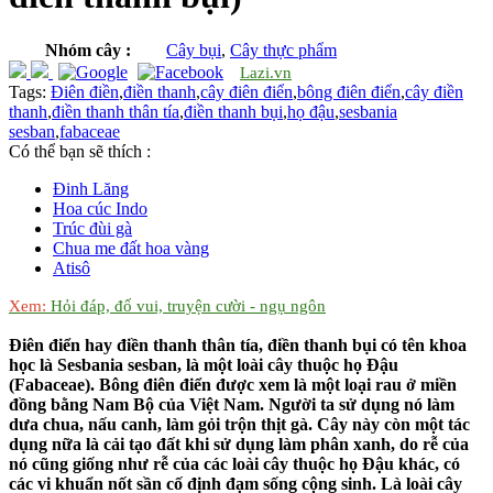
Nhóm cây :
Cây bụi
,
Cây thực phẩm
Lazi.vn
Tags:
Điên điền
,
điền thanh
,
cây điên điển
,
bông điên điển
,
cây điền
thanh
,
điền thanh thân tía
,
điền thanh bụi
,
họ đậu
,
sesbania
sesban
,
fabaceae
Có thể bạn sẽ thích :
Đinh Lăng
Hoa cúc Indo
Trúc đùi gà
Chua me đất hoa vàng
Atisô
Xem:
Hỏi đáp, đố vui, truyện cười - ngụ ngôn
Điên điển hay điền thanh thân tía, điền thanh bụi có tên khoa
học là Sesbania sesban, là một loài cây thuộc họ Đậu
(Fabaceae). Bông điên điển được xem là một loại rau ở miền
đồng bằng Nam Bộ của Việt Nam. Người ta sử dụng nó làm
dưa chua, nấu canh, làm gỏi trộn thịt gà. Cây này còn một tác
dụng nữa là cải tạo đất khi sử dụng làm phân xanh, do rễ của
nó cũng giống như rễ của các loài cây thuộc họ Đậu khác, có
các vi khuẩn nốt sần cố định đạm sống cộng sinh. Là loài cây