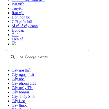
Bài viết
Truyện
Rao vặt
Hòn non bộ
Gửi phản hồi
Sỉ và lẻ cây cảnh
Hỏi đáp
Ô tô
Liên hệ
Cây nội thất
Cây ngoại thất
Cây hoa
Cây phong thủy
Cây ngày Tết
Cây bonsai
Cây Thủy Sinh
Cây Leo
Cây thuốc