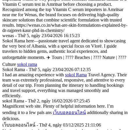
Vitamin C serum test in Amritsar before choosing a product.
Recognized among the top Vitamin C serum importers in Amritsar
near me for Wenas, the brand focuses on delivering high-quality
skincare solutions that combine scientific formulation with trusted
results. https://wenas.co.in/what-are-skin-formulations-explained-by-
dr-rajpreet-kaur-phd-in-chemistry/
wenas - Thứ 5, ngày 23/04/2026 16:15:23
Sokol Rama here—passionate travel agent dedicated to showcasing
the very best of Albania, with a special focus on Vlorë. I guide
travelers to hidden gems, authentic local experiences, and
unforgettable moments. ✈️ Tours | ????️ Beaches | ????️ Nature | ????️
Culture
sokol rama
Sokol Rama - Thứ 5, ngày 23/04/2026 07:12:35
I had an amazing experience with
sokol Rama
Travel Agency. Their
team was extremely professional, responsive, and attentive to every
detail of our trip. From planning the itinerary to handling bookings
and travel support, everything was managed smoothly and
efficiently.
sokol Rama - Thứ 2, ngày 16/02/2026 07:25:45
Magnificent web site. Plenty of helpful information here. I’m
sending it to a few pals ans
เว็บบอลออนไลน์
additionally sharing in
delicious.
เว็บบอลออนไลน์ - Thứ 4, ngày 03/12/2025 21:11:06