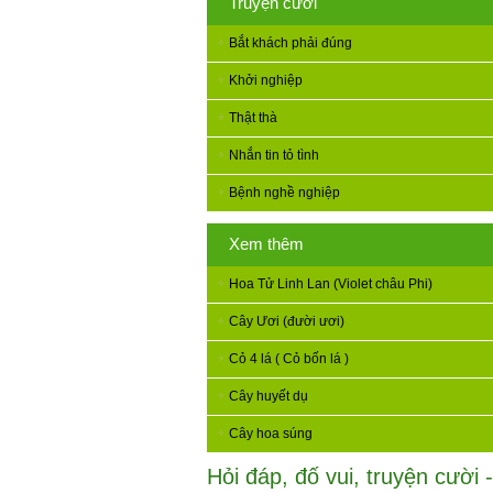
Truyện cười
Bắt khách phải đúng
Khởi nghiệp
Thật thà
Nhắn tin tỏ tình
Bệnh nghề nghiệp
Xem thêm
Hoa Tử Linh Lan (Violet châu Phi)
Cây Ươi (đười ươi)
Cỏ 4 lá ( Cỏ bốn lá )
Cây huyết dụ
Cây hoa súng
Hỏi đáp, đố vui, truyện cười -