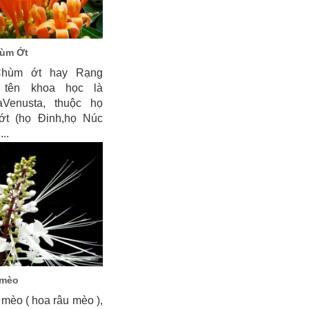
ùm Ớt
hùm ớt hay Rạng
 tên khoa học là
aVenusta, thuộc họ
ớt (họ Đinh,họ Núc
...
 mèo
 mèo ( hoa râu mèo ),