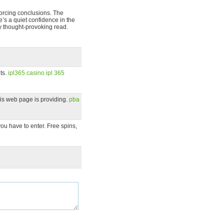
 forcing conclusions. The
e’s a quiet confidence in the
ly thought-provoking read.
its.
ipl365 casino
ipl 365
 this web page is providing.
pba
ou have to enter. Free spins,