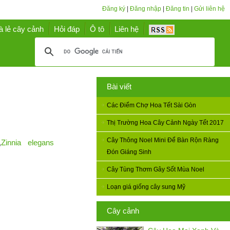
Đăng ký
|
Đăng nhập
|
Đăng tin
|
Gửi liên hệ
à lẻ cây cảnh
Hỏi đáp
Ô tô
Liên hệ
Bài viết
Các Điểm Chợ Hoa Tết Sài Gòn
Thị Trường Hoa Cây Cảnh Ngày Tết 2017
Cây Thông Noel Mini Để Bàn Rộn Ràng
,
Zinnia elegans
Đón Giáng Sinh
Cây Tùng Thơm Gây Sốt Mùa Noel
Loạn giá giống cây sung Mỹ
Cây cảnh