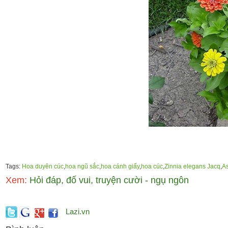
Tags:
Hoa duyên cúc
,
hoa ngũ sắc
,
hoa cánh giấy
,
hoa cúc
,
Zinnia elegans Jacq
,
A
Xem:
Hỏi đáp, đố vui, truyện cười - ngụ ngôn
Lazi.vn