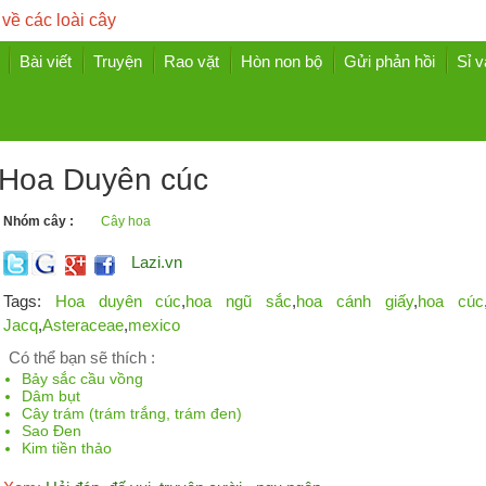
 về các loài cây
Bài viết
Truyện
Rao vặt
Hòn non bộ
Gửi phản hồi
Sỉ v
Hoa Duyên cúc
Nhóm cây :
Cây hoa
Lazi.vn
Tags:
Hoa duyên cúc
,
hoa ngũ sắc
,
hoa cánh giấy
,
hoa cúc
Jacq
,
Asteraceae
,
mexico
Có thể bạn sẽ thích :
Bảy sắc cầu vồng
Dâm bụt
Cây trám (trám trắng, trám đen)
Sao Đen
Kim tiền thảo