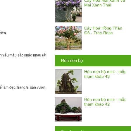
Cây Hoa Mai Xanh Và
Mai Xanh Thái
Cây Hoa Hồng Thân
Gỗ - Tree Rose
ico.
 nhiều màu sắc khác nhau rất
Hòn non bộ
Hòn non bộ mini - mẫu
tham khảo 43
 làm đẹp, trang trí sân vườn,
Hòn non bộ mini - mẫu
tham khảo 42