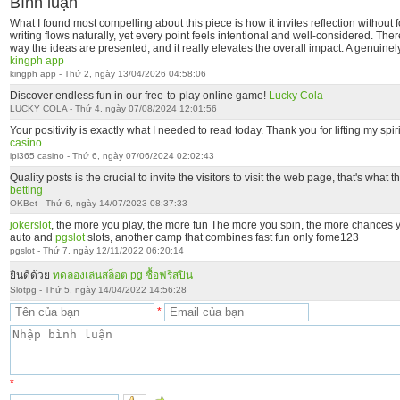
Bình luận
What I found most compelling about this piece is how it invites reflection without
writing flows naturally, yet every point feels intentional and well-considered. Ther
way the ideas are presented, and it really elevates the overall impact. A genuine
kingph app
kingph app - Thứ 2, ngày 13/04/2026 04:58:06
Discover endless fun in our free-to-play online game!
Lucky Cola
LUCKY COLA - Thứ 4, ngày 07/08/2024 12:01:56
Your positivity is exactly what I needed to read today. Thank you for lifting my spir
casino
ipl365 casino - Thứ 6, ngày 07/06/2024 02:02:43
Quality posts is the crucial to invite the visitors to visit the web page, that's what
betting
OKBet - Thứ 6, ngày 14/07/2023 08:37:33
jokerslot
, the more you play, the more fun The more you spin, the more chances y
auto and
pgslot
slots, another camp that combines fast fun only fome123
pgslot - Thứ 7, ngày 12/11/2022 06:20:14
ยินดีด้วย
ทดลองเล่นสล็อต pg ซื้อฟรีสปิน
Slotpg - Thứ 5, ngày 14/04/2022 14:56:28
*
*