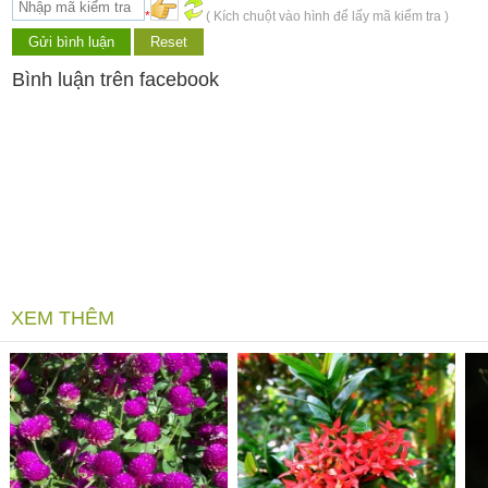
*
( Kích chuột vào hình để lấy mã kiểm tra )
Bình luận trên facebook
XEM THÊM