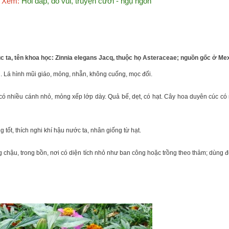
Xem:
Hỏi đáp, đố vui, truyện cười - ngụ ngôn
c ta, tên khoa học: Zinnia elegans Jacq, thuộc họ Asteraceae; nguồn gốc ở Mex
. Lá hình mũi giáo, mỏng, nhẵn, không cuống, mọc đối.
có nhiều cánh nhỏ, mỏng xếp lớp dày. Quả bế, dẹt, có hạt. Cây hoa duyên cúc có
 tốt, thích nghi khí hậu nước ta, nhân giống từ hạt.
g chậu, trong bồn, nơi có diện tích nhỏ như ban công hoặc trồng theo thảm; dùng để