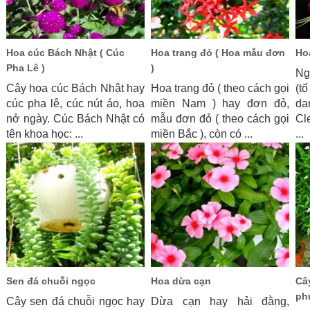
Hoa cúc Bách Nhật ( Cúc
Hoa trang đỏ ( Hoa mẫu đơn
Ho
Pha Lê )
)
Ng
Cây hoa cúc Bách Nhật hay
Hoa trang đỏ ( theo cách gọi
(t
cúc pha lê, cúc nút áo, hoa
miền Nam ) hay đơn đỏ,
d
nở ngày. Cúc Bách Nhật có
mẫu đơn đỏ ( theo cách gọi
Cl
tên khoa học: ...
miền Bắc ), còn có ...
...
Sen đá chuỗi ngọc
Hoa dừa cạn
Cây
ph
Cây sen đá chuỗi ngọc hay
Dừa cạn hay hải đằng,