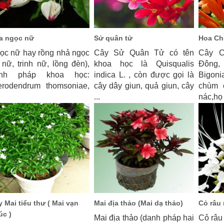
a ngọc nữ
Sử quân tử
Hoa Ch
ọc nữ hay rồng nhả ngọc
Cây Sử Quân Tử có tên
Cây C
ố nữ, trinh nữ, lồng đèn),
khoa học là Quisqualis
Đông,
anh pháp khoa học:
indica L. , còn được gọi là
Bigoni
erodendrum thomsoniae,
cây dây giun, quả giun, cây
chùm 
...
nác,họ 
 Mai tiểu thư ( Mai vạn
Mai địa thảo (Mai dạ thảo)
Cỏ râu
úc )
Mai địa thảo (danh pháp hai
Cỏ râu