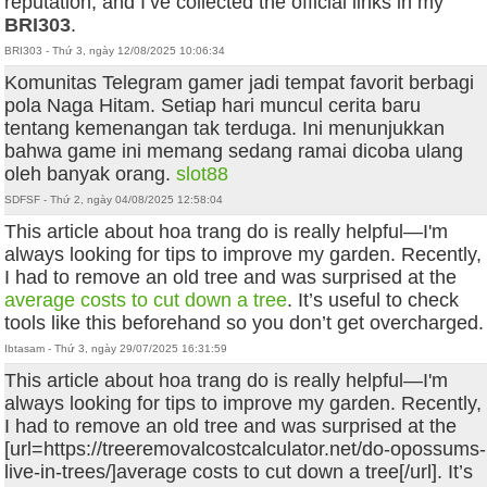
reputation, and I’ve collected the official links in my
BRI303
.
BRI303 - Thứ 3, ngày 12/08/2025 10:06:34
Komunitas Telegram gamer jadi tempat favorit berbagi
pola Naga Hitam. Setiap hari muncul cerita baru
tentang kemenangan tak terduga. Ini menunjukkan
bahwa game ini memang sedang ramai dicoba ulang
oleh banyak orang.
slot88
SDFSF - Thứ 2, ngày 04/08/2025 12:58:04
This article about hoa trang do is really helpful—I'm
always looking for tips to improve my garden. Recently,
I had to remove an old tree and was surprised at the
average costs to cut down a tree
. It’s useful to check
tools like this beforehand so you don’t get overcharged.
Ibtasam - Thứ 3, ngày 29/07/2025 16:31:59
This article about hoa trang do is really helpful—I'm
always looking for tips to improve my garden. Recently,
I had to remove an old tree and was surprised at the
[url=https://treeremovalcostcalculator.net/do-opossums-
live-in-trees/]average costs to cut down a tree[/url]. It’s