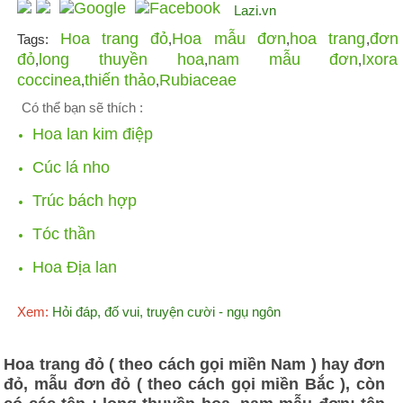
Lazi.vn
Hoa trang đỏ
Hoa mẫu đơn
hoa trang
đơn
Tags:
,
,
,
đỏ
long thuyền hoa
nam mẫu đơn
Ixora
,
,
,
coccinea
thiến thảo
Rubiaceae
,
,
Có thể bạn sẽ thích :
Hoa lan kim điệp
Cúc lá nho
Trúc bách hợp
Tóc thần
Hoa Địa lan
Xem:
Hỏi đáp, đố vui, truyện cười - ngụ ngôn
Hoa trang đỏ ( theo cách gọi miền Nam ) hay đơn
đỏ, mẫu đơn đỏ ( theo cách gọi miền Bắc ), còn