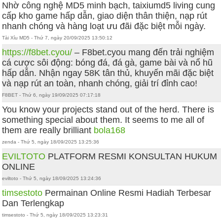
Nhờ công nghệ MD5 minh bạch, taixiumd5 living cung
cấp kho game hấp dẫn, giao diện thân thiện, nạp rút
nhanh chóng và hàng loạt ưu đãi đặc biệt mỗi ngày.
Tài Xỉu MD5 - Thứ 7, ngày 20/09/2025 13:50:12
https://f8bet.cyou/
– F8bet.cyou mang đến trải nghiệm
cá cược sôi động: bóng đá, đá gà, game bài và nổ hũ
hấp dẫn. Nhận ngay 58K tân thủ, khuyến mãi đặc biệt
và nạp rút an toàn, nhanh chóng, giải trí đỉnh cao!
F8BET - Thứ 6, ngày 19/09/2025 07:17:18
You know your projects stand out of the herd. There is
something special about them. It seems to me all of
them are really brilliant
bola168
zenda - Thứ 5, ngày 18/09/2025 13:25:36
EVILTOTO
PLATFORM RESMI KONSULTAN HUKUM
ONLINE
eviltoto - Thứ 5, ngày 18/09/2025 13:24:36
timsestoto
Permainan Online Resmi Hadiah Terbesar
Dan Terlengkap
timsestoto - Thứ 5, ngày 18/09/2025 13:23:31