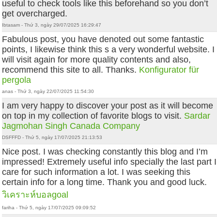
useful to check tools like this beforehand so you don’t
get overcharged.
Ibtasam - Thứ 3, ngày 29/07/2025 16:29:47
Fabulous post, you have denoted out some fantastic
points, I likewise think this s a very wonderful website. I
will visit again for more quality contents and also,
recommend this site to all. Thanks.
Konfigurator für
pergola
anas - Thứ 3, ngày 22/07/2025 11:54:30
I am very happy to discover your post as it will become
on top in my collection of favorite blogs to visit.
Sardar
Jagmohan Singh Canada Company
DSFFFD - Thứ 5, ngày 17/07/2025 21:13:53
Nice post. I was checking constantly this blog and I’m
impressed! Extremely useful info specially the last part I
care for such information a lot. I was seeking this
certain info for a long time. Thank you and good luck.
วิเคราะห์บอลgoal
fariha - Thứ 5, ngày 17/07/2025 09:09:52