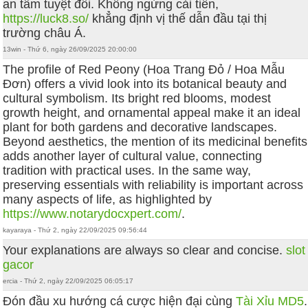
an tâm tuyệt đối. Không ngừng cải tiến,
https://luck8.so/
khẳng định vị thế dẫn đầu tại thị
trường châu Á.
13win - Thứ 6, ngày 26/09/2025 20:00:00
The profile of Red Peony (Hoa Trang Đỏ / Hoa Mẫu
Đơn) offers a vivid look into its botanical beauty and
cultural symbolism. Its bright red blooms, modest
growth height, and ornamental appeal make it an ideal
plant for both gardens and decorative landscapes.
Beyond aesthetics, the mention of its medicinal benefits
adds another layer of cultural value, connecting
tradition with practical uses. In the same way,
preserving essentials with reliability is important across
many aspects of life, as highlighted by
https://www.notarydocxpert.com/
.
kayaraya - Thứ 2, ngày 22/09/2025 09:56:44
Your explanations are always so clear and concise.
slot
gacor
ercia - Thứ 2, ngày 22/09/2025 06:05:17
Đón đầu xu hướng cá cược hiện đại cùng
Tài Xỉu MD5
.