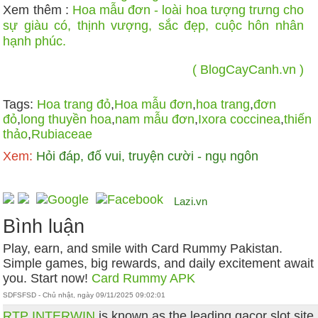
​Xem thêm :
Hoa mẫu đơn - loài hoa tượng trưng cho
sự giàu có, thịnh vượng, sắc đẹp, cuộc hôn nhân
hạnh phúc.
( BlogCayCanh.vn )
Tags:
Hoa trang đỏ
,
Hoa mẫu đơn
,
hoa trang
,
đơn
đỏ
,
long thuyền hoa
,
nam mẫu đơn
,
Ixora coccinea
,
thiến
thảo
,
Rubiaceae
Xem:
Hỏi đáp, đố vui, truyện cười - ngụ ngôn
Lazi.vn
Bình luận
Play, earn, and smile with Card Rummy Pakistan.
Simple games, big rewards, and daily excitement await
you. Start now!
Card Rummy APK
SDFSFSD - Chủ nhật, ngày 09/11/2025 09:02:01
RTP INTERWIN
is known as the leading gacor slot site