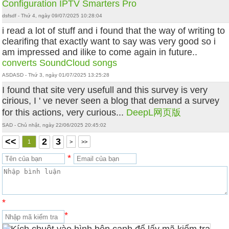
Configuration IPTV Smarters Pro
dsfsdf - Thứ 4, ngày 09/07/2025 10:28:04
i read a lot of stuff and i found that the way of writing to
clearifing that exactly want to say was very good so i
am impressed and ilike to come again in future..
converts SoundCloud songs
ASDASD - Thứ 3, ngày 01/07/2025 13:25:28
I found that site very usefull and this survey is very
cirious, I ' ve never seen a blog that demand a survey
for this actions, very curious...
DeepL网页版
SAD - Chủ nhật, ngày 22/06/2025 20:45:02
<<
2
3
1
>
>>
*
*
*