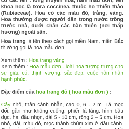
có các tên : long thuyền hoa, nam mẫu đơn; tên
khoa học là Ixora coccinea, thuộc họ Thiến thảo
(Rubiaceae). Hoa có các màu đỏ, trắng, vàng.
Hoa thường được người dân trong nước trồng
trước nhà, dưới chân các bàn thiên (nơi thắp
hương) ngoài sân.
Hoa trang
là tên theo cách gọi miền Nam, miền Bắc
thường gọi là hoa mẫu đơn.
Xem thêm :
Hoa trang vàng
Xem thêm :
Hoa mẫu đơn - loài hoa tượng trưng cho
sự giàu có, thịnh vượng, sắc đẹp, cuộc hôn nhân
hạnh phúc.
Đặc điểm của
hoa trang đỏ ( hoa mẫu đơn )
:
Cây
nhỏ, thân cành nhẵn, cao 0, 6 - 2 m. Lá mọc
đối, gần như không cuống, phiến lá láng, hình bầu
dục, hai đầu nhọn, dài 5 - 10 cm, rộng 3 – 5 cm. Hoa
nhỏ, dài, màu đỏ, mọc thành chùm xim ở đầu cành.