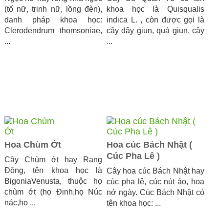
(tố nữ, trinh nữ, lồng đèn),
khoa học là Quisqualis
danh pháp khoa học:
indica L. , còn được gọi là
Clerodendrum thomsoniae,
cây dây giun, quả giun, cây
...
...
Hoa Chùm Ớt
Hoa cúc Bách Nhật (
Cúc Pha Lê )
Cây Chùm ớt hay Rạng
Đông, tên khoa học là
Cây hoa cúc Bách Nhật hay
BigoniaVenusta, thuộc họ
cúc pha lê, cúc nút áo, hoa
chùm ớt (họ Đinh,họ Núc
nở ngày. Cúc Bách Nhật có
nác,họ ...
tên khoa học: ...