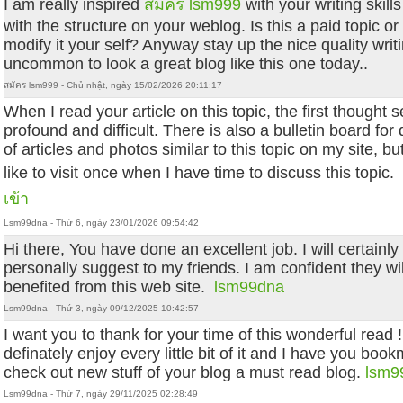
I am really inspired
สมัคร lsm999
with your writing skill
with the structure on your weblog. Is this a paid topic or
modify it your self? Anyway stay up the nice quality writin
uncommon to look a great blog like this one today..
สมัคร lsm999 - Chủ nhật, ngày 15/02/2026 20:11:17
When I read your article on this topic, the first thought
profound and difficult. There is also a bulletin board for
of articles and photos similar to this topic on my site, bu
like to visit once when I have time to discuss this topic
เข้า
Lsm99dna - Thứ 6, ngày 23/01/2026 09:54:42
Hi there, You have done an excellent job. I will certainly
personally suggest to my friends. I am confident they wi
benefited from this web site.
lsm99dna
Lsm99dna - Thứ 3, ngày 09/12/2025 10:42:57
I want you to thank for your time of this wonderful read !!
definately enjoy every little bit of it and I have you boo
check out new stuff of your blog a must read blog.
lsm9
Lsm99dna - Thứ 7, ngày 29/11/2025 02:28:49