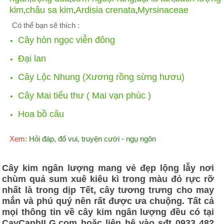
kim
châu sa kim
Ardisia crenata
Myrsinaceae
,
,
,
Có thể bạn sẽ thích :
Cây hòn ngọc viễn đông
Đại lan
Cây Lộc Nhung (Xương rồng sừng hươu)
Cây Mai tiểu thư ( Mai vạn phúc )
Hoa bồ câu
Xem:
Hỏi đáp, đố vui, truyện cười - ngụ ngôn
Cây kim ngân lượng mang vẻ đẹp lộng lẫy nơi
chùm quả sum xuê kiêu kì trong màu đỏ rực rỡ
nhất là trong dịp Tết, cây tương trưng cho may
mắn và phú quý nên rất được ưa chuộng. Tất cả
mọi thông tin về cây kim ngân lượng đều có tại
CayCanhILG.com hoặc liên hệ vào sđt 0933 482