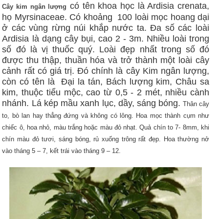
có tên khoa học là Ardisia crenata,
Cây kim ngân lượng
họ Myrsinaceae. Có khoảng 100 loài mọc hoang dại
ở các vùng rừng núi khắp nước ta. Đa số các loài
Ardisia là dạng cây bụi, cao 2 - 3m. Nhiều loài trong
số đó là vị thuốc quý. Loài đẹp nhất trong số đó
được thu thập, thuần hóa và trở thành một loài cây
cảnh rất có giá trị. Đó chính là cây Kim ngân lượng,
còn có tên là Đại la tán, Bách lượng kim, Châu sa
kim, thuộc tiểu mộc, cao từ 0,5 - 2 mét, nhiều cành
nhánh. Lá kép mầu xanh lục, dầy, sáng bóng.
Thân cây
to, bò lan hay thẳng đứng và không có lông. Hoa mọc thành cụm như
chiếc ô, hoa nhỏ, màu trắng hoặc màu đỏ nhạt. Quả chín to 7- 8mm, khi
chín màu đỏ tươi, sáng bóng, rủ xuống trông rất đẹp. Hoa thường nở
vào tháng 5 – 7, kết trái vào tháng 9 – 12.