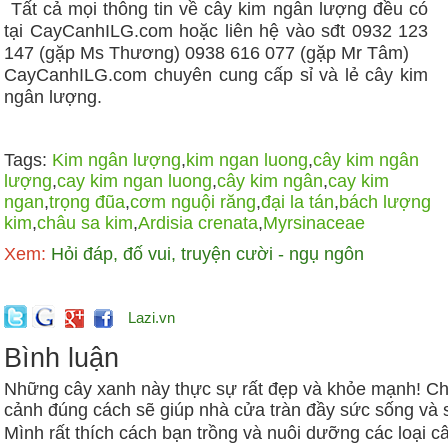
Tất cả mọi thông tin về cây kim ngân lượng đều có
tại CayCanhILG.com hoặc liên hệ vào sđt 0932 123
147 (gặp Ms Thương) 0938 616 077 (gặp Mr Tâm)
CayCanhILG.com chuyên cung cấp sỉ và lẻ cây kim
ngân lượng.
Tags:
Kim ngân lượng
,
kim ngan luong
,
cây kim ngân
lượng
,
cay kim ngan luong
,
cây kim ngân
,
cay kim
ngan
,
trọng đũa
,
cơm nguội răng
,
đại la tán
,
bách lượng
kim
,
châu sa kim
,
Ardisia crenata
,
Myrsinaceae
Xem:
Hỏi đáp, đố vui, truyện cười - ngụ ngôn
Lazi.vn
Bình luận
Những cây xanh này thực sự rất đẹp và khỏe mạnh! C
cảnh đúng cách sẽ giúp nhà cửa tràn đầy sức sống và s
Mình rất thích cách bạn trồng và nuôi dưỡng các loại c