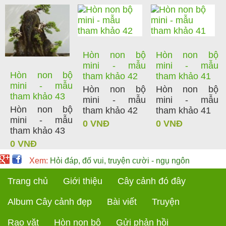
Hòn non bộ
Hòn non bộ
mini - mẫu
mini - mẫu
Hòn non bộ
tham khảo 42
tham khảo 41
mini - mẫu
Hòn non bộ
Hòn non bộ
tham khảo 43
mini - mẫu
mini - mẫu
Hòn non bộ
tham khảo 42
tham khảo 41
mini - mẫu
0 VNĐ
0 VNĐ
tham khảo 43
0 VNĐ
Xem:
Hỏi đáp, đố vui, truyện cười - ngụ ngôn
Trang chủ
Giới thiệu
Cây cảnh đó đây
Album Cây cảnh đẹp
Bài viết
Truyện
Rao vặt
Hòn non bộ
Gửi phản hồi