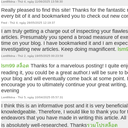
Lsm99dna - Thứ 4, ngày 11/06/2025 13:58:30
Really pleased to find this site! Thanks for the fantastic
every bit of it and bookmarked you to check out new co
Fred - Thứ 4, ngày 28/05/2025 12:19:37
I am truly getting a charge out of inspecting your flawle
articles. Presumably you spend a broad measure of exe
time on your blog. I have bookmarked it and I am expec
investigating new articles. Keep doing magnificent.
lsm9
Lsm99dna - Thứ 2, ngày 19/05/2025 00:23:58
lsm99 สล็อต
Thanks for a marvelous posting! I quite en
reading it, you could be a great author.I will be sure to
your blog and will eventually come back at some point. 
encourage you to ultimately continue your great writing,
evening
Lsm99dna - Thứ 5, ngày 10/04/2025 05:57:31
I think this is an informative post and it is very beneficia
knowledgeable. Therefore, I would like to thank you for 
endeavors that you have made in writing this article. All
is absolutely well-researched. Thanks
รวมโปรสล็อต