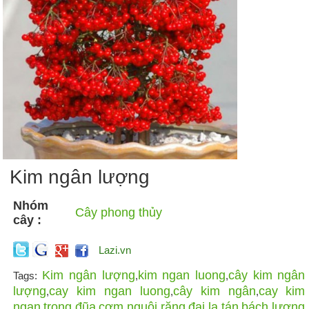
Kim ngân lượng
Nhóm
Cây phong thủy
cây :
Lazi.vn
Kim ngân lượng
kim ngan luong
cây kim ngân
Tags:
,
,
lượng
cay kim ngan luong
cây kim ngân
cay kim
,
,
,
ngan
trọng đũa
cơm nguội răng
đại la tán
bách lượng
,
,
,
,