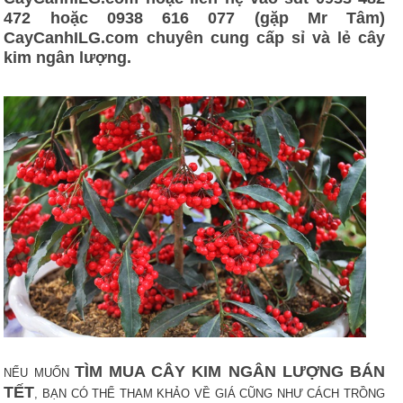
472 hoặc 0938 616 077 (gặp Mr Tâm)
CayCanhILG.com chuyên cung cấp sỉ và lẻ cây
kim ngân lượng.
TÌM MUA CÂY KIM NGÂN LƯỢNG BÁN
NẾU MUỐN
TẾT
, BẠN CÓ THỂ THAM KHẢO VỀ GIÁ CŨNG NHƯ CÁCH TRỒNG