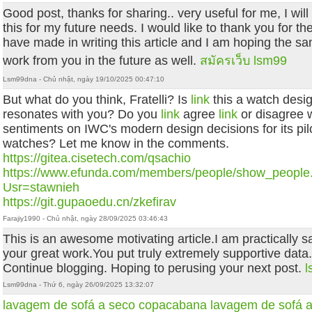
Good post, thanks for sharing.. very useful for me, I wi
this for my future needs. I would like to thank you for th
have made in writing this article and I am hoping the s
work from you in the future as well.
สมัครเว็บ lsm99
Lsm99dna - Chủ nhật, ngày 19/10/2025 00:47:10
But what do you think, Fratelli? Is
link
this a watch desig
resonates with you? Do you
link
agree
link
or disagree 
sentiments on IWC's modern design decisions for its pilo
watches? Let me know in the comments.
https://gitea.cisetech.com/qsachio
https://www.efunda.com/members/people/show_people
Usr=stawnieh
https://git.gupaoedu.cn/zkefirav
Farajiy1990 - Chủ nhật, ngày 28/09/2025 03:46:43
This is an awesome motivating article.I am practically sa
your great work.You put truly extremely supportive data.
Continue blogging. Hoping to perusing your next post.
Lsm99dna - Thứ 6, ngày 26/09/2025 13:32:07
lavagem de sofá a seco copacabana
lavagem de sofá a