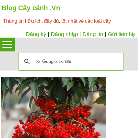
Blog Cây cảnh .Vn
Thông tin hữu ích, đầy đủ, tốt nhất về các loài cây
Đăng ký
|
Đăng nhập
|
Đăng tin
|
Gửi liên hệ