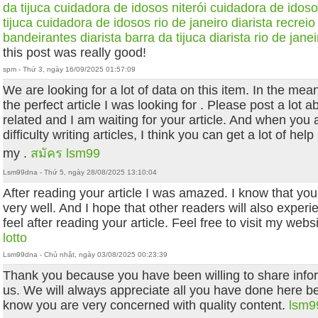
da tijuca
cuidadora de idosos niterói
cuidadora de idoso
tijuca
cuidadora de idosos rio de janeiro
diarista recrei
bandeirantes
diarista barra da tijuca
diarista rio de janei
this post was really good!
spm - Thứ 3, ngày 16/09/2025 01:57:09
We are looking for a lot of data on this item. In the mean
the perfect article I was looking for . Please post a lot 
related and I am waiting for your article. And when you 
difficulty writing articles, I think you can get a lot of help
my .
สมัคร lsm99
Lsm99dna - Thứ 5, ngày 28/08/2025 13:10:04
After reading your article I was amazed. I know that you 
very well. And I hope that other readers will also exper
feel after reading your article. Feel free to visit my webs
lotto
Lsm99dna - Chủ nhật, ngày 03/08/2025 00:23:39
Thank you because you have been willing to share info
us. We will always appreciate all you have done here b
know you are very concerned with quality content.
lsm9