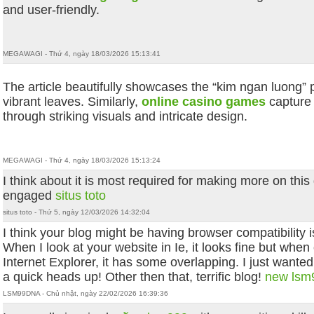
and user-friendly.
MEGAWAGI - Thứ 4, ngày 18/03/2026 15:13:41
The article beautifully showcases the “kim ngan luong” p
vibrant leaves. Similarly,
online casino games
capture 
through striking visuals and intricate design.
MEGAWAGI - Thứ 4, ngày 18/03/2026 15:13:24
I think about it is most required for making more on this
engaged
situs toto
situs toto - Thứ 5, ngày 12/03/2026 14:32:04
I think your blog might be having browser compatibility 
When I look at your website in Ie, it looks fine but when
Internet Explorer, it has some overlapping. I just wanted
a quick heads up! Other then that, terrific blog!
new lsm
LSM99DNA - Chủ nhật, ngày 22/02/2026 16:39:36