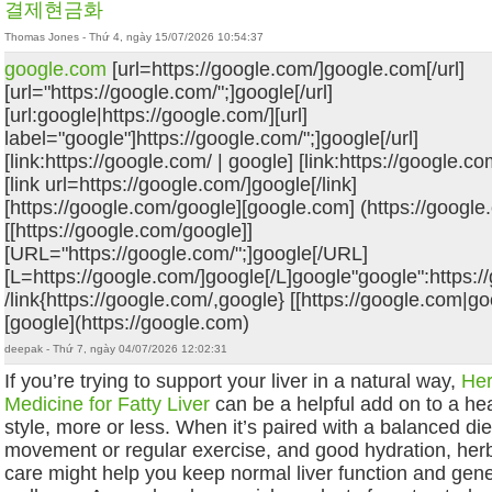
결제현금화
Thomas Jones - Thứ 4, ngày 15/07/2026 10:54:37
google.com
[url=https://google.com/]google.com[/url]
[url="https://google.com/";]google[/url]
[url:google|https://google.com/][url]
label="google"]https://google.com/";]google[/url]
[link:https://google.com/ | google] [link:https://google.c
[link url=https://google.com/]google[/link]
[https://google.com/google][google.com] (https://google
[[https://google.com/google]]
[URL="https://google.com/";]google[/URL]
[L=https://google.com/]google[/L]google"google":https:/
/link{https://google.com/,google} [[https://google.com|go
[google](https://google.com)
deepak - Thứ 7, ngày 04/07/2026 12:02:31
If you’re trying to support your liver in a natural way,
Her
Medicine for Fatty Liver
can be a helpful add on to a heal
style, more or less. When it’s paired with a balanced die
movement or regular exercise, and good hydration, herb
care might help you keep normal liver function and gene