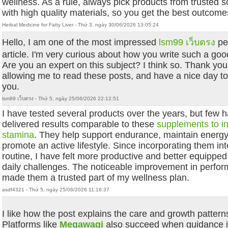
wellness. As a rule, always pick products from trusted 
with high quality materials, so you get the best outcome
Herbal Medicine for Fatty Liver - Thứ 3, ngày 30/06/2026 13:05:24
Hello, I am one of the most impressed
lsm99 เว็บตรง
pe
article. I'm very curious about how you write such a good
Are you an expert on this subject? I think so. Thank you
allowing me to read these posts, and have a nice day t
you.
lsm99 เว็บตรง - Thứ 5, ngày 25/06/2026 22:12:51
I have tested several products over the years, but few 
delivered results comparable to these
supplements to i
stamina
. They help support endurance, maintain energy
promote an active lifestyle. Since incorporating them in
routine, I have felt more productive and better equipped
daily challenges. The noticeable improvement in perfo
made them a trusted part of my wellness plan.
asdf4321 - Thứ 5, ngày 25/06/2026 11:16:37
I like how the post explains the care and growth patterns
Platforms like
Megawagi
also succeed when guidance i