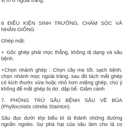
vị trí ở ngoài trảng.
6 ĐIỀU KIỆN SINH TRƯỞNG, CHĂM SÓC VÀ
NHÂN GIỐNG
Ghép mắt:
+ Gốc ghép phải mọc thẳng, không dị dạng và sâu
bệnh.
+Chọn nhánh ghép : Chọn cây mẹ tốt, sạch bệnh,
chọn nhánh mọc ngoài trảng, sau đó tách mắt ghép
có kích thước vừa hoặc nhỏ hơn miệng ghép, chú ý
không để mắt ghép bị dơ, dập bể. Giâm cành
7. PHÒNG TRỪ SÂU BỆNH SÂU VẼ BÙA
(Phyllocnistis citrella Stainton).
Sâu đục dưới lớp biểu bì lá thành những đường
ngoằn ngoèo. Sự phá hại của sâu làm cho lá co