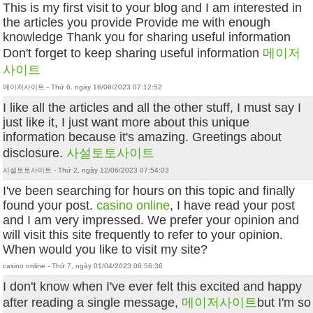
This is my first visit to your blog and I am interested in
the articles you provide Provide me with enough
knowledge Thank you for sharing useful information
Don't forget to keep sharing useful information
메이저
사이트
메이저사이트 - Thứ 6, ngày 16/06/2023 07:12:52
I like all the articles and all the other stuff, I must say I
just like it, I just want more about this unique
information because it's amazing. Greetings about
disclosure.
사설토토사이트
사설토토사이트 - Thứ 2, ngày 12/06/2023 07:54:03
I've been searching for hours on this topic and finally
found your post.
casino online
, I have read your post
and I am very impressed. We prefer your opinion and
will visit this site frequently to refer to your opinion.
When would you like to visit my site?
casino online - Thứ 7, ngày 01/04/2023 08:56:36
I don't know when I've ever felt this excited and happy
after reading a single message,
메이저사이트
but I'm so