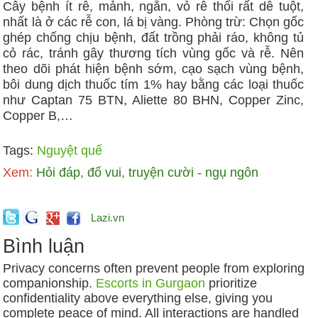
Cây bệnh ít rễ, mảnh, ngắn, vỏ rễ thối rất dễ tuột,
nhất là ở các rễ con, lá bị vàng. Phòng trừ: Chọn gốc
ghép chống chịu bệnh, đất trồng phải ráo, không tủ
cỏ rác, tránh gây thương tích vùng gốc và rễ. Nên
theo dõi phát hiện bệnh sớm, cạo sạch vùng bệnh,
bôi dung dịch thuốc tím 1% hay bằng các loại thuốc
như Captan 75 BTN, Aliette 80 BHN, Copper Zinc,
Copper B,…
Tags:
Nguyệt quế
Xem:
Hỏi đáp, đố vui, truyện cười - ngụ ngôn
Lazi.vn
Bình luận
Privacy concerns often prevent people from exploring
companionship.
Escorts in Gurgaon
prioritize
confidentiality above everything else, giving you
complete peace of mind. All interactions are handled