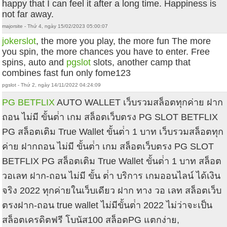
happy that I can feel it after a long time. Happiness is
not far away.
majorsite - Thứ 4, ngày 15/02/2023 05:00:07
jokerslot
, the more you play, the more fun The more
you spin, the more chances you have to enter. Free
spins, auto and
pgslot
slots, another camp that
combines fast fun only fome123
pgslot - Thứ 2, ngày 14/11/2022 04:24:09
PG BETFLIX
AUTO WALLET เว็บรวมสล็อตทุกค่าย ฝาก
ถอน ไม่มี ขั้นต่ํา เกม สล็อตเว็บตรง PG SLOT BETFLIX
PG สล็อตเติม True Wallet ขั้นต่ํา 1 บาท เว็บรวมสล็อตทุก
ค่าย ฝากถอน ไม่มี ขั้นต่ํา เกม สล็อตเว็บตรง PG SLOT
BETFLIX PG สล็อตเติม True Wallet ขั้นต่ํา 1 บาท สล็อต
วอเลท ฝาก-ถอน ไม่มี ขั้น ต่ํา บริการ เกมออนไลน์ ได้เงิน
จริง 2022 ทุกค่ายในเว็บเดียว ฝาก ทาง วอ เลท สล็อตเว็บ
ตรงฝาก-ถอน true wallet ไม่มีขั้นต่ํา 2022 ไม่ว่าจะเป็น
สล็อตเครดิตฟรี โบนัส100 สล็อตPG แตกง่าย,