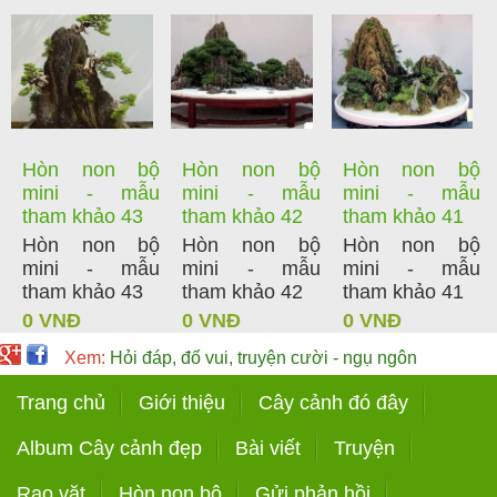
Hòn non bộ
Hòn non bộ
Hòn non bộ
mini - mẫu
mini - mẫu
mini - mẫu
tham khảo 43
tham khảo 42
tham khảo 41
Hòn non bộ
Hòn non bộ
Hòn non bộ
mini - mẫu
mini - mẫu
mini - mẫu
tham khảo 43
tham khảo 42
tham khảo 41
0 VNĐ
0 VNĐ
0 VNĐ
Xem:
Hỏi đáp, đố vui, truyện cười - ngụ ngôn
Trang chủ
Giới thiệu
Cây cảnh đó đây
Album Cây cảnh đẹp
Bài viết
Truyện
Rao vặt
Hòn non bộ
Gửi phản hồi