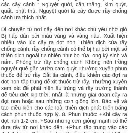
các cây cảnh : Nguyệt quới, cần thăng, kim quýt,
quất, phật thủ. Nguyệt quới là cây được rầy chổng
cánh ưa thích nhất.
Di chuyển từ nơi nầy đến nơi khác chủ yếu nhờ gió
Bị hấp dẫn bởi màu vàng và vàng nâu. Xuất hiện
nhiều vào lúc cây ra đọt non. Thiên địch của rầy
chổng cánh: rầy chổng cánh có thể bị hại bởi một số
thiên địch ngoài tự nhiên như bọ rùa, ong ký sinh và
nấm. Phòng trừ rầy chổng cánh Không nên trồng
nguyệt quế gần vườn cam quýt Thường xuyên phun
thuốc để trừ rầy Cắt tỉa cành, điều khiển các đợt ra
đọt non tập trung để xịt thuốc trừ rầy. Thường xuyên
xem xét để phát hiện ấu trùng và rầy trưởng thành
để tiêu diệt kịp thời, nhất là những giai đoạn cây ra
đọt non hoặc sau những cơn giông lớn. Bảo vệ và
tạo điều kiện cho các loài thiên địch phát triển bằng
cách phun thuốc hợp lý. 8. Phun thuốc: +Khi cây ra
đọt non 1-2 cm. +Sau những cơn giông mạnh có thể
đưa rầy từ nơi khác đến. +Phun tập trung vào các