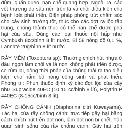
dúm, quăn queo, hạn chế quang hợp. Ngoài ra, các
vết thương do sâu nên trên lá và chồi điều kiện cho
bệnh loét phát triển. Biện pháp phòng trừ: chăm sóc
cho cây sinh trưởng tốt, thúc cho các đợt ra lộc tập
trung, chóng thành thục có thể hạn chế được phá
hại của sâu. Dùng các loại thuốc nội hấp như
Cymbush 8cc/bình 8 lít nước, Bi 58 nồng độ 0,1 %,
Lannate 20g/bình 8 lít nước.
RẦY MỀM (Toxoptera sp): Thường chích hút nhựa ở
đầu ngọn làm chồi và lá non không phát triển được,
co rúm lại, đồng thời phân của chúng thải ra tạo điều
kiện cho nấm bồ hóng cộng sinh và phát triển.
Phòng trị: Phun thuốc định kỳ các đợt lộc của cây
như Supracide 40EC (10-15 cc/bình 8 lít), Polytrin P
440EC (8-15cc/bình 8 lít).
RẦY CHỔNG CÁNH (Diaphorina citri Kuwayama).
Tác hại của rầy chổng cánh: trực tiếp gây hại bằng
cách chích hút trên đọt non, làm đọt non bị chết. Tập
quán sinh sống của rầy chổng cánh. Gây hại trên