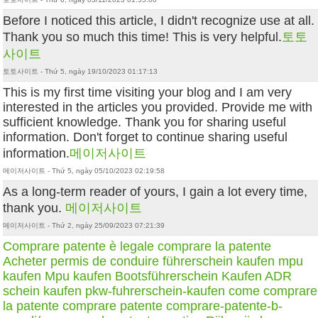
Before I noticed this article, I didn't recognize use at all.
Thank you so much this time! This is very helpful.
토토
사이트
토토사이트 - Thứ 5, ngày 19/10/2023 01:17:13
This is my first time visiting your blog and I am very
interested in the articles you provided. Provide me with
sufficient knowledge. Thank you for sharing useful
information. Don't forget to continue sharing useful
information.
메이저사이트
메이저사이트 - Thứ 5, ngày 05/10/2023 02:19:58
As a long-term reader of yours, I gain a lot every time,
thank you.
메이저사이트
메이저사이트 - Thứ 2, ngày 25/09/2023 07:21:39
Comprare patente
è legale comprare la patente
Acheter permis de conduire
führerschein kaufen
mpu
kaufen
Mpu kaufen
Bootsführerschein Kaufen
ADR
schein kaufen
pkw-fuhrerschein-kaufen
come comprare
la patente
comprare patente
comprare-patente-b-