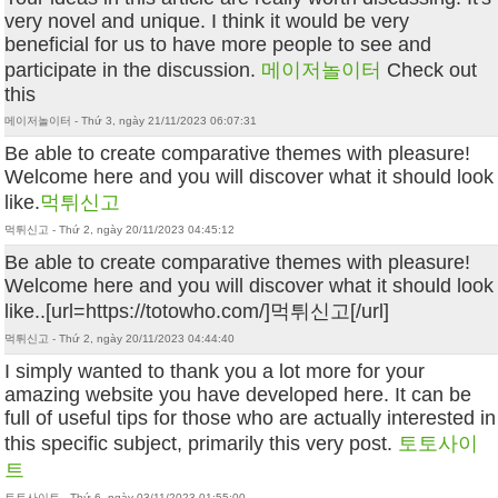
very novel and unique. I think it would be very
beneficial for us to have more people to see and
participate in the discussion.
메이저놀이터
Check out
this
메이저놀이터 - Thứ 3, ngày 21/11/2023 06:07:31
Be able to create comparative themes with pleasure!
Welcome here and you will discover what it should look
like.
먹튀신고
먹튀신고 - Thứ 2, ngày 20/11/2023 04:45:12
Be able to create comparative themes with pleasure!
Welcome here and you will discover what it should look
like..[url=https://totowho.com/]먹튀신고[/url]
먹튀신고 - Thứ 2, ngày 20/11/2023 04:44:40
I simply wanted to thank you a lot more for your
amazing website you have developed here. It can be
full of useful tips for those who are actually interested in
this specific subject, primarily this very post.
토토사이
트
토토사이트 - Thứ 6, ngày 03/11/2023 01:55:00