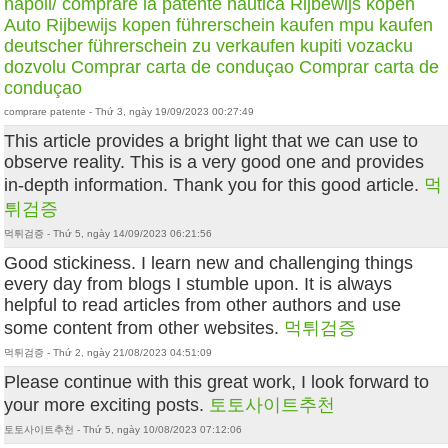
napoli/
comprare la patente nautica
Rijbewijs kopen
Auto Rijbewijs kopen
führerschein kaufen
mpu kaufen
deutscher führerschein zu verkaufen
kupiti vozacku
dozvolu
Comprar carta de conduçao
Comprar carta de
conduçao
comprare patente - Thứ 3, ngày 19/09/2023 00:27:49
This article provides a bright light that we can use to
observe reality. This is a very good one and provides
in-depth information. Thank you for this good article.
먹
튀검증
먹튀검증 - Thứ 5, ngày 14/09/2023 06:21:56
Good stickiness. I learn new and challenging things
every day from blogs I stumble upon. It is always
helpful to read articles from other authors and use
some content from other websites.
먹튀검증
먹튀검증 - Thứ 2, ngày 21/08/2023 04:51:09
Please continue with this great work, I look forward to
your more exciting posts.
토토사이트추천
토토사이트추천 - Thứ 5, ngày 10/08/2023 07:12:06