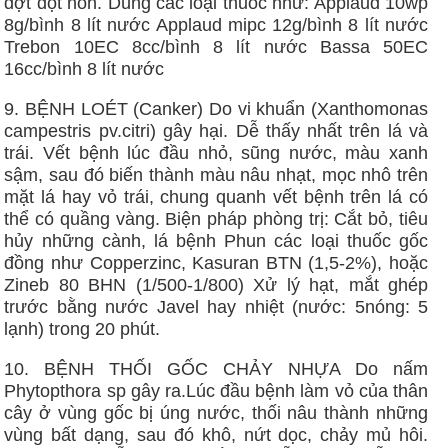
đợt đọt non. Dùng các loại thuốc như: Applaud 10wp
8g/bình 8 lít nước Applaud mipc 12g/bình 8 lít nước
Trebon 10EC 8cc/bình 8 lít nước Bassa 50EC
16cc/bình 8 lít nước
9. BỆNH LOÉT (Canker) Do vi khuẩn (Xanthomonas
campestris pv.citri) gây hại. Dễ thấy nhất trên lá và
trái. Vết bệnh lúc đầu nhỏ, sũng nước, màu xanh
sậm, sau đó biến thành màu nâu nhạt, mọc nhô trên
mặt lá hay vỏ trái, chung quanh vết bệnh trên lá có
thể có quầng vàng. Biện pháp phòng trị: Cắt bỏ, tiêu
hủy những cành, lá bệnh Phun các loại thuốc gốc
đồng như Copperzinc, Kasuran BTN (1,5-2%), hoặc
Zineb 80 BHN (1/500-1/800) Xử lý hạt, mắt ghép
trước bằng nước Javel hay nhiệt (nước: 5nóng: 5
lạnh) trong 20 phút.
10. BỆNH THỐI GỐC CHẢY NHỰA Do nấm
Phytopthora sp gây ra.Lúc đầu bệnh làm vỏ của thân
cây ở vùng gốc bị úng nước, thối nâu thành những
vùng bất dạng, sau đó khô, nứt dọc, chảy mủ hôi.