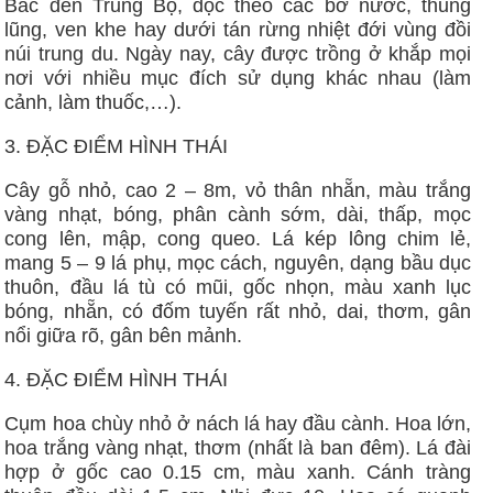
Bắc đến Trung Bộ, dọc theo các bờ nước, thung
lũng, ven khe hay dưới tán rừng nhiệt đới vùng đồi
núi trung du. Ngày nay, cây được trồng ở khắp mọi
nơi với nhiều mục đích sử dụng khác nhau (làm
cảnh, làm thuốc,…).
3. ĐẶC ĐIỂM HÌNH THÁI
Cây gỗ nhỏ, cao 2 – 8m, vỏ thân nhẵn, màu trắng
vàng nhạt, bóng, phân cành sớm, dài, thấp, mọc
cong lên, mập, cong queo. Lá kép lông chim lẻ,
mang 5 – 9 lá phụ, mọc cách, nguyên, dạng bầu dục
thuôn, đầu lá tù có mũi, gốc nhọn, màu xanh lục
bóng, nhẵn, có đốm tuyến rất nhỏ, dai, thơm, gân
nổi giữa rõ, gân bên mảnh.
4. ĐẶC ĐIỂM HÌNH THÁI
Cụm hoa chùy nhỏ ở nách lá hay đầu cành. Hoa lớn,
hoa trắng vàng nhạt, thơm (nhất là ban đêm). Lá đài
hợp ở gốc cao 0.15 cm, màu xanh. Cánh tràng