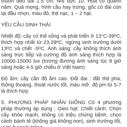
thuôn đều dài 1.5 cm. Nhị đực 10. Hoa có quanh
năm. Quả mọng, hình cầu hay trứng, gốc có đài còn
lại đầu nhọn, màu đỏ, thịt nạc, 1 – 2 hạt.
YÊU CẦU SINH THÁI
Nhiệt độ: cây có thể sống và phát triển ở 13°C-39ºC,
thích hợp nhất từ 23-29ºC, ngừng sinh trưởng dưới
13ºC và chết -5ºC. Ánh sáng: cây không thích ánh
sáng trực tiếp và cường độ ánh sáng thích hợp là
10000-15000 lux (tương đương ánh sáng lúc 8 giờ
sáng hoặc 4-5 giờ chiều ở Việt Nam)
Độ ẩm: cây cần độ ẩm cao. Đất đai : đất thịt pha,
thông thoáng, thoát nước tốt, màu mỡ, độ pH từ 5-7
là thích hợp.
5. PHƯƠNG PHÁP NHÂN GiỐNG Có 4 phương
pháp thường áp dụng : Gieo hạt: Chiết cành: Chọn
cây khỏe mạnh, không có triệu chứng bệnh, chọn
cành bánh tẻ (không già không non), sinh trưởng tốt,