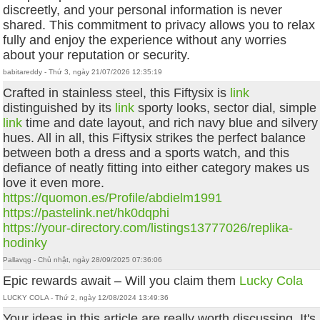
discreetly, and your personal information is never
shared. This commitment to privacy allows you to relax
fully and enjoy the experience without any worries
about your reputation or security.
babitareddy - Thứ 3, ngày 21/07/2026 12:35:19
Crafted in stainless steel, this Fiftysix is
link
distinguished by its
link
sporty looks, sector dial, simple
link
time and date layout, and rich navy blue and silvery
hues. All in all, this Fiftysix strikes the perfect balance
between both a dress and a sports watch, and this
defiance of neatly fitting into either category makes us
love it even more.
https://quomon.es/Profile/abdielm1991
https://pastelink.net/hk0dqphi
https://your-directory.com/listings13777026/replika-
hodinky
Pallavqg - Chủ nhật, ngày 28/09/2025 07:36:06
Epic rewards await – Will you claim them
Lucky Cola
LUCKY COLA - Thứ 2, ngày 12/08/2024 13:49:36
Your ideas in this article are really worth discussing. It's