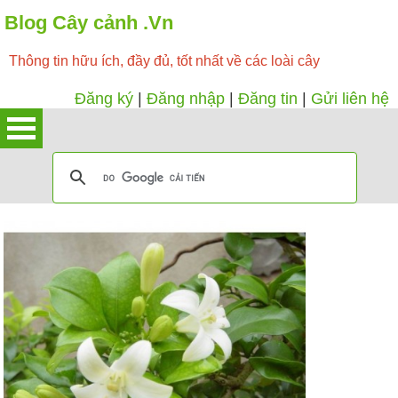
Blog Cây cảnh .Vn
Thông tin hữu ích, đầy đủ, tốt nhất về các loài cây
Đăng ký
|
Đăng nhập
|
Đăng tin
|
Gửi liên hệ