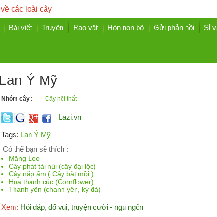
 về các loài cây
Bài viết
Truyện
Rao vặt
Hòn non bộ
Gửi phản hồi
Sỉ v
Lan Ý Mỹ
Nhóm cây :
Cây nội thất
Lazi.vn
Tags:
Lan Ý Mỹ
Có thể bạn sẽ thích :
Măng Leo
Cây phát tài núi (cây đại lộc)
Cây nắp ấm ( Cây bắt mồi )
Hoa thanh cúc (Cornflower)
Thanh yên (chanh yên, kỳ đà)
Xem:
Hỏi đáp, đố vui, truyện cười - ngụ ngôn