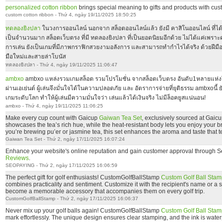
personalized cotton ribbon
brings special meaning to gifts and products with c
custom cotton ribbon - Thứ 4, ngày 19/11/2025 18:50:25
ทดลองยิงปลา
ในวงการออนไลน์ นอกจาก สล็อตออนไลน์แล้ว ยังมี คาสิโนออนไลน์ ที่ได้
เป็นจำนวนมาก สล็อตเว็บตรง ที่มี ทดลองยิงปลา ที่เป็นยอดนิยมอีกด้วย ไม่ได้แค่เพร
การเล่น ยังเป็นเกมที่มีภาพกราฟิกสวยงามอลังการ และสามารถทำกำไรได้จริง ด้วยฝีมือแ
มือใหม่และสายล่าโบนัส
ทดลองยิงปลา - Thứ 4, ngày 19/11/2025 11:06:47
ambxo
ambxo แหล่งรวมเกมสล็อต รวมโปรโมชั่น จากสล็อตเว็บตรง อันดับ1หลายแห่ง
ผ่านเอเย่นต์ ผู้เล่นจึงมั่นใจได้ในความปลอดภัย และ อัตราการจ่ายที่ยุติธรรม ambxoน
เกมระดับโลก ทำให้ผู้เล่นมีความมั่นใจว่า เล่นแล้วได้เงินจริง ไม่มีล็อคยูสแน่นอน!
ambxo - Thứ 4, ngày 19/11/2025 11:06:25
Make every cup count with Gaicup
Gaiwan Tea Set
, exclusively sourced at Gaic
showcases the tea’s rich hue, while the heat-resistant body lets you enjoy your 
you’re brewing pu’er or jasmine tea, this set enhances the aroma and taste that t
Gaiwan Tea Set - Thứ 2, ngày 17/11/2025 16:07:24
Enhance your website's online reputation and gain customer approval through 
Reviews
.
SEOPAYING - Thứ 2, ngày 17/11/2025 16:06:59
The perfect gift for golf enthusiasts! CustomGolfBallStamp
Custom Golf Ball Stam
combines practicality and sentiment. Customize it with the recipient's name or a s
become a memorable accessory that accompanies them on every golf trip.
CustomGolfBallStamp - Thứ 2, ngày 17/11/2025 16:06:37
Never mix up your golf balls again! CustomGolfBallStamp
Custom Golf Ball Stam
mark effortlessly. The unique design ensures clear stamping, and the ink is wat