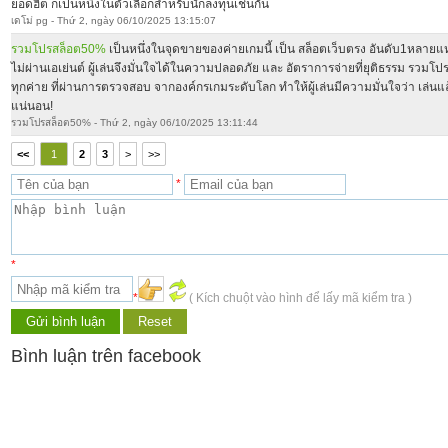
ยอดฮิต ก็เป็นหนึ่งในตัวเลือกสำหรับนักลงทุนเช่นกัน
เดโม่ pg - Thứ 2, ngày 06/10/2025 13:15:07
รวมโปรสล็อต50%
เป็นหนึ่งในจุดขายของค่ายเกมนี้ เป็น สล็อตเว็บตรง อันดับ1หลาย
ไม่ผ่านเอเย่นต์ ผู้เล่นจึงมั่นใจได้ในความปลอดภัย และ อัตราการจ่ายที่ยุติธรรม รวมโป
ทุกค่าย ที่ผ่านการตรวจสอบ จากองค์กรเกมระดับโลก ทำให้ผู้เล่นมีความมั่นใจว่า เล่นแล้ว
แน่นอน!
รวมโปรสล็อต50% - Thứ 2, ngày 06/10/2025 13:11:44
<<
1
2
3
>
>>
*
*
*
( Kích chuột vào hình để lấy mã kiểm tra )
Bình luận trên facebook