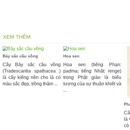
XEM THÊM
Bảy sắc cầu vồng
Hoa sen
Cây Bảy sắc cầu vồng
Hoa sen (tiếng Phạn:
(Tradescantia spathacea )
padma; tiếng Nhật: renge)
là cây kiểng nền cho lá có
trong Phật giáo là biểu
màu sắc đẹp, trồng thảm ...
tượng của sự thuần khiết và
...
Phá
Câ
là
có