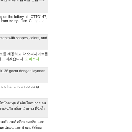
ng on the lottery at LOTTO147,
s from every office. Complete
iment with shapes, colors, and
정보를 제공하고 각 오피사이트들
해 드리겠습니다.
오피스타
ucuk138 gacor dengan layanan
toto harian dan peluang
ห้นักลงทุน ตัดสินใจกับการเล่น
ล่นกับ สล็อตเว็บตรง ที่นี่ ซ้ำ
รวมตัวเกมส์ สล็อตยอดฮิต แตก
ภัยแน่นอน และ ตัวเกมส์สล็อต