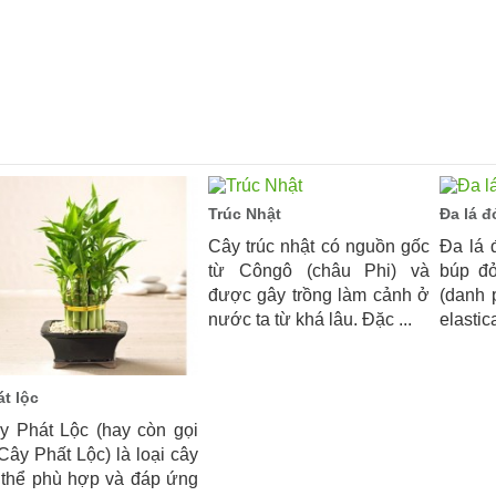
Trúc Nhật
Đa lá đ
Cây trúc nhật có nguồn gốc
Đa lá 
từ Côngô (châu Phi) và
búp đỏ
được gây trồng làm cảnh ở
(danh 
nước ta từ khá lâu. Đặc ...
elastica
t lộc
y Phát Lộc (hay còn gọi
 Cây Phất Lộc) là loại cây
 thể phù hợp và đáp ứng