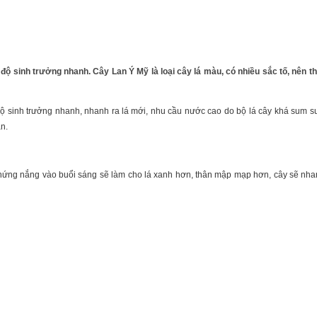
 độ sinh trưởng nhanh. Cây Lan Ý Mỹ là loại cây lá màu, có nhiều sắc tố, nên 
 độ sinh trưởng nhanh, nhanh ra lá mới, nhu cầu nước cao do bộ lá cây khá sum s
n.
ra hứng nắng vào buổi sáng sẽ làm cho lá xanh hơn, thân mập mạp hơn, cây sẽ nha