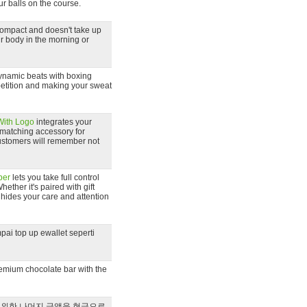
ur balls on the course.
compact and doesn't take up
r body in the morning or
ynamic beats with boxing
etition and making your sweat
With Logo
integrates your
a matching accessory for
stomers will remember not
per
lets you take full control
ether it's paired with gift
 hides your care and attention
pai top up ewallet seperti
emium chocolate bar with the
제외한 나머지 금액을 현금으로