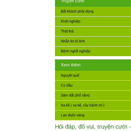
Truyện cười
Bắt khách phải đúng
Khởi nghiệp
Thật thà
Nhắn tin tỏ tình
Bệnh nghề nghiệp
Xem thêm
Nguyệt quế
Cọ dầu
Sâm đất (thổ sâm)
Xa kê ( sa kê, cây bánh mì )
Lan đuốc vàng
Hỏi đáp, đố vui, truyện cười -