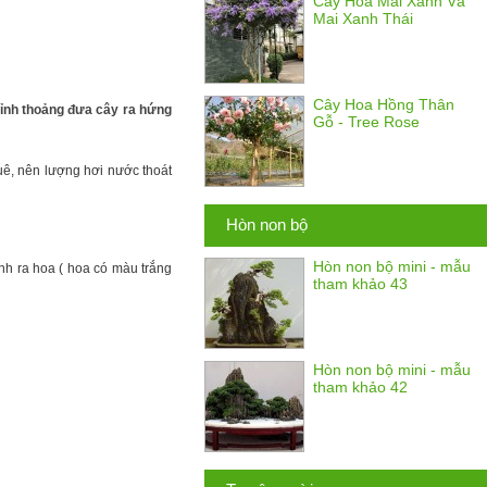
Cây Hoa Mai Xanh Và
Mai Xanh Thái
Cây Hoa Hồng Thân
thỉnh thoảng đưa cây ra hứng
Gỗ - Tree Rose
uê, nên lượng hơi nước thoát
Hòn non bộ
Hòn non bộ mini - mẫu
nh ra hoa ( hoa có màu trắng
tham khảo 43
Hòn non bộ mini - mẫu
tham khảo 42