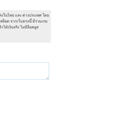
แห่งในไทย และ ต่างประเทศ โดย
รสล็อต จากเว็บตรงนี้ มีรวมเกม
ได้เงินจริง ไม่มีล็อคยูส