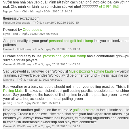
Vườn hoa nhà bạn đẹp quá! Mình rất thích cách bạn phối hợp các loại cây với nha
mát. Cho mình xin kinh nghiệm chăm sóc với nhé! ????????
상품권현금화
Nguyen Van - Chủ nhật, ngày 26/04/2026 17:24:02
thepressurextracts.com
Pressure Disposable - Thứ 5, ngày 26/03/2026 16:52:35
Powered by
Orderboosts
Ryan - Thứ 7, ngày 07/03/2026 05:59:31
Add personality to your gear!
personalized golf ball stamp
lets you customize names
patterns.
CustomGolfBallStamp - Thứ 5, ngày 27/11/2025 15:13:54
Durable and easy to use!
professional golf ball stamp
has a comfortable grip—pres
suitable for all players.
CustomGolfBallStamp - Thứ 3, ngày 25/11/2025 14:03:04
Sag Lebewohl zu langweiligen Workouts!
Music Boxing Machine kaufen
– verbi
Training, schweißtreibendes Workout wird belohnender und Fitness hatte nie so 
Machine - Thứ 3, ngày 25/11/2025 06:30:32
Bad weather or a busy schedule should not hinder your putting practice. This is 
Putting Mats
. It makes consistent best golf putting practice possible, rain or shine, 
room. Say goodbye to the hassle of finding time to visit the practice green—a wel
your all-weather, accessible personal putting green.
putting - Thứ 2, ngày 24/11/2025 15:43:14
Never lose another golf ball on the course! A
golf ball stamp
is the ultimate soluti
property. Create a clear, exclusive mark that sets your balls apart from others in 
ensures you always know which ball is yours, eliminating arguments and confusion
to establish undeniable ownership and play with confidence.
CustomGolfBallStamp - Thứ 2, ngày 24/11/2025 14:56:52