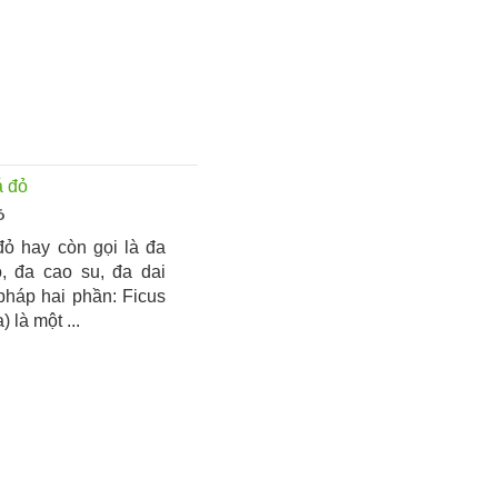
ỏ
đỏ hay còn gọi là đa
, đa cao su, đa dai
pháp hai phần: Ficus
) là một ...