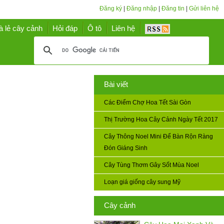
Đăng ký
|
Đăng nhập
|
Đăng tin
|
Gửi liên hệ
à lẻ cây cảnh
Hỏi đáp
Ô tô
Liên hệ
Bài viết
Các Điểm Chợ Hoa Tết Sài Gòn
Thị Trường Hoa Cây Cảnh Ngày Tết 2017
Cây Thông Noel Mini Để Bàn Rộn Ràng
Đón Giáng Sinh
Cây Tùng Thơm Gây Sốt Mùa Noel
Loạn giá giống cây sung Mỹ
Cây cảnh