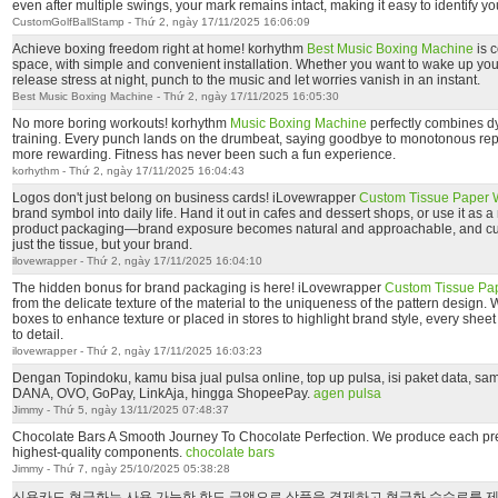
even after multiple swings, your mark remains intact, making it easy to identify yo
CustomGolfBallStamp - Thứ 2, ngày 17/11/2025 16:06:09
Achieve boxing freedom right at home! korhythm
Best Music Boxing Machine
is 
space, with simple and convenient installation. Whether you want to wake up you
release stress at night, punch to the music and let worries vanish in an instant.
Best Music Boxing Machine - Thứ 2, ngày 17/11/2025 16:05:30
No more boring workouts! korhythm
Music Boxing Machine
perfectly combines d
training. Every punch lands on the drumbeat, saying goodbye to monotonous rep
more rewarding. Fitness has never been such a fun experience.
korhythm - Thứ 2, ngày 17/11/2025 16:04:43
Logos don't just belong on business cards! iLovewrapper
Custom Tissue Paper 
brand symbol into daily life. Hand it out in cafes and dessert shops, or use it as 
product packaging—brand exposure becomes natural and approachable, and cu
just the tissue, but your brand.
ilovewrapper - Thứ 2, ngày 17/11/2025 16:04:10
The hidden bonus for brand packaging is here! iLovewrapper
Custom Tissue Pa
from the delicate texture of the material to the uniqueness of the pattern design. Wh
boxes to enhance texture or placed in stores to highlight brand style, every sheet
to detail.
ilovewrapper - Thứ 2, ngày 17/11/2025 16:03:23
Dengan Topindoku, kamu bisa jual pulsa online, top up pulsa, isi paket data, sam
DANA, OVO, GoPay, LinkAja, hingga ShopeePay.
agen pulsa
Jimmy - Thứ 5, ngày 13/11/2025 07:48:37
Chocolate Bars A Smooth Journey To Chocolate Perfection. We produce each pr
highest-quality components.
chocolate bars
Jimmy - Thứ 7, ngày 25/10/2025 05:38:28
신용카드 현금화는 사용 가능한 한도 금액으로 상품을 결제하고 현금화 수수료를 