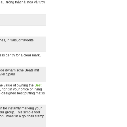
u, trông thật hài hòa và tươi
, initials, or favorite
s gently for a clear mark,
nde dynamische Beats mit
viel Spaß!
the value of owning the
Best
right in your office or living
l-designed best putting mat is
on for instantly marking your
your group. This simple tool
. Invest in a golf ball stamp