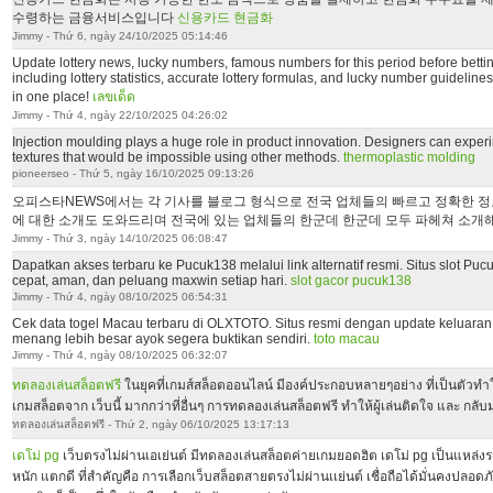
수령하는 금융서비스입니다
신용카드 현금화
Jimmy - Thứ 6, ngày 24/10/2025 05:14:46
Update lottery news, lucky numbers, famous numbers for this period before betti
including lottery statistics, accurate lottery formulas, and lucky number guideline
in one place!
เลขเด็ด
Jimmy - Thứ 4, ngày 22/10/2025 04:26:02
Injection moulding plays a huge role in product innovation. Designers can exper
textures that would be impossible using other methods.
thermoplastic molding
pioneerseo - Thứ 5, ngày 16/10/2025 09:13:26
오피스타NEWS에서는 각 기사를 블로그 형식으로 전국 업체들의 빠르고 정확한 
에 대한 소개도 도와드리며 전국에 있는 업체들의 한군데 한군데 모두 파헤쳐 소개
Jimmy - Thứ 3, ngày 14/10/2025 06:08:47
Dapatkan akses terbaru ke Pucuk138 melalui link alternatif resmi. Situs slot P
cepat, aman, dan peluang maxwin setiap hari.
slot gacor pucuk138
Jimmy - Thứ 4, ngày 08/10/2025 06:54:31
Cek data togel Macau terbaru di OLXTOTO. Situs resmi dengan update keluaran 
menang lebih besar ayok segera buktikan sendiri.
toto macau
Jimmy - Thứ 4, ngày 08/10/2025 06:32:07
ทดลองเล่นสล็อตฟรี
ในยุคที่เกมส์สล็อตออนไลน์ มีองค์ประกอบหลายๆอย่าง ที่เป็นตัวทำใ
เกมสล็อตจาก เว็บนี้ มากกว่าที่อื่นๆ การทดลองเล่นสล็อตฟรี ทำให้ผู้เล่นติดใจ และ กลับมาเ
ทดลองเล่นสล็อตฟรี - Thứ 2, ngày 06/10/2025 13:17:13
เดโม่ pg
เว็บตรงไม่ผ่านเอเย่นต์ มีทดลองเล่นสล็อตค่ายเกมยอดฮิต เดโม่ pg เป็นแหล่ง
หนัก แตกดี ที่สำคัญคือ การเลือกเว็บสล็อตสายตรงไม่ผ่านเเย่นต์ เชื่อถือได้มั่นคงปลอด