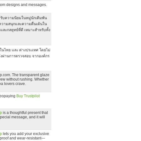
ustom designs and messages.
รับความนิยมในหมู่นักเดิมพัน
าะความสนุกและความตื่นเต้นใน
ละกลยุทธ์ที่ดี เหมาะสำหรับทั้ง
ในไทย และ ต่างประเทศ โดยไม่
ี้ ยังผ่านการตรวจสอบ จากองค์กร
up.com. The transparent glaze
brew without rushing. Whether
ea lovers crave.
Seopaying
Buy Trustpilot
p
is a thoughtful present that
pecial message, and it will
p
lets you add your exclusive
erproof and wear-resistant—