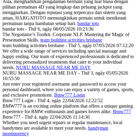
Asia, menghadirkan pengalaman bermain yang luar biasa dengan
pilihan permainan 4D yang lengkap dan peluang jackpot yang
menggiurkan. Dengan reputasi yang terpercaya dan sistem yang
aman, HARGATOTO memungkinkan pemain untuk menikmati
permainan tanpa hambatan setiap hari.
bandar toto
bandar toto - Thứ 6, ngày 08/05/2026 10:23:36
The Negotiator’s Toolkit. Corporate NLP. Mastering the Magic of
Presentation Skills.
team building activities brisbane
team building activities brisbane - Thứ 5, ngày 07/05/2026 07:12:20
We offer a wide range of services including special massage and
happy ending. Our team of experienced professionals is dedicated to
delivering personalized treatments that cater to your individual
needs.
NURU MASSAGE NEAR ME DAY
NURU MASSAGE NEAR ME DAY - Thứ 3, ngày 05/05/2026
10:55:50
Just enter your registered username and password to access your
personal dashboard, where you can enjoy a variety of games, sports,
and exclusive promotions.
Bmw777 Login
Bmw777 Login - Thứ 4, ngày 22/04/2026 12:22:52
BMW777 is an exciting online platform that offers a unique gaming
experience for BMW enthusiasts and games lovers alike.
Bmw777
Bmw777 - Thứ 4, ngày 22/04/2026 11:14:30
Whether you need urgent repairs or regular maintenance, local
handymen are available to meet your needs.
handyman
montmorency