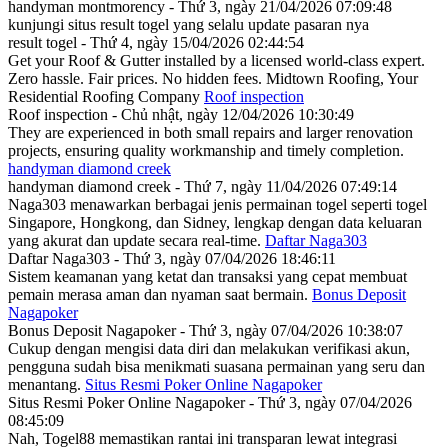
handyman montmorency - Thứ 3, ngày 21/04/2026 07:09:48
kunjungi situs
result togel
yang selalu update pasaran nya
result togel - Thứ 4, ngày 15/04/2026 02:44:54
Get your Roof & Gutter installed by a licensed world-class expert.
Zero hassle. Fair prices. No hidden fees. Midtown Roofing, Your
Residential Roofing Company
Roof inspection
Roof inspection - Chủ nhật, ngày 12/04/2026 10:30:49
They are experienced in both small repairs and larger renovation
projects, ensuring quality workmanship and timely completion.
handyman diamond creek
handyman diamond creek - Thứ 7, ngày 11/04/2026 07:49:14
Naga303 menawarkan berbagai jenis permainan togel seperti togel
Singapore, Hongkong, dan Sidney, lengkap dengan data keluaran
yang akurat dan update secara real-time.
Daftar Naga303
Daftar Naga303 - Thứ 3, ngày 07/04/2026 18:46:11
Sistem keamanan yang ketat dan transaksi yang cepat membuat
pemain merasa aman dan nyaman saat bermain.
Bonus Deposit
Nagapoker
Bonus Deposit Nagapoker - Thứ 3, ngày 07/04/2026 10:38:07
Cukup dengan mengisi data diri dan melakukan verifikasi akun,
pengguna sudah bisa menikmati suasana permainan yang seru dan
menantang.
Situs Resmi Poker Online Nagapoker
Situs Resmi Poker Online Nagapoker - Thứ 3, ngày 07/04/2026
08:45:09
Nah, Togel88 memastikan rantai ini transparan lewat integrasi