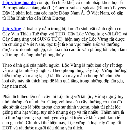
Lộc vừng hoa đỏ
còn gọi là chiếc khế, có danh pháp khoa học là
Barringtonia acutangula (L.) Gaertn. subsp. spicata (Blume) Payens.
Đây là phân loài của các nước Đông Nam Á. Ở Việt Nam, có gặp
từ Hòa Bình vào đến Bình Dương.
Lộc vừng
là loại cây nằm trong bộ tam đa sinh vật cảnh (gồm có
Cây Vạn Thiên Tuế ứng với THỌ, Cây Lộc Vừng ứng với LỘC và
Cây Sung ứng với SUNG TÚC), hiện nay cây Lộc Vừng rất được
ưa chuộng ở Việt Nam, đặc biệt là khu vực miền Bắc và thường
được các doanh nghiệp, các tòa nhà cao ốc văn phòng lớn chọn làm
vật trang trí cũng như phong thủy.
Theo đánh giá của nhiều người, Lộc Vừng là một loại cây rất đẹp
và mang lai nhiều ý nghĩa. Theo phong thủy, cây Lộc Vừng thường
biểu trưng và mang lại sự tài lộc và may mắn cho người chủ nên
loại cây này rất thích hợp để làm quà tặng trong những dịp tân gia,
hay năm mới.
Phân tích theo tên của cây thì Lộc ứng với tài lộc, Vừng ngụ ý tuy
nhỏ nhưng có rất nhiều. Cộng với hoa của cây thường có màu đỏ
sặc sỡ rất đẹp là biểu tượng cho sự thịnh vượng, phát tài phát lộc
giống như hạt vừng, tuy nhỏ nhưng đẹp và rất nhiều. Thêm nữa là
nó thường đem lại sự bình yên và phát triển về khía cạnh kinh tế
cho gia chủ. Chính vì thế hiện nay, Lộc vừng là loại cây đang rất
HOT và rất được người tiêu dùng yêu thích.