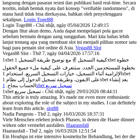
langsung dengan pasaran resmi dan publikasi hasil real-time. Secara
teoritis, inilah bentuk nyata dari konsep "verifiable randomness", di
mana hasil tidak bisa direkayasa, bahkan oleh penyelenggara
sekalipun.
Login Togel88
Login Togel88 - Chủ nhật, ngày 05/04/2026 12:49:15
Dengan fitur akun demo, Anda dapat mempelajari pola gacor
sebelum bermain dengan uang sungguhan. Mari kita bahas lebih
lanjut tentang apa yang membuat slot ini menjadi pilihan nomor satu
bagi para pemain slot online di Asia.
Vegas88 Slot
Vegas88 Slot - Thứ 7, ngày 04/04/2026 17:57:16
1xbet كيفية التسجيل ✌️ مع توضيح طريقة التسجيل 1xbet خطوة
بخطوة للمستخدمين الجدد. ستتعرف على كيفية ملء جميع الحقول
الإلزامية أثناء التسجيل، خيارات التسجيل السريع، استخدام 1xbet
على الايفون، وطريقة تسجيل الدخول إلى نظام 1xbet بعد إنشاء
1xbet تسجيل سريع
الحساب بنجاح.
1xbet تسجيل سريع - Chủ nhật, ngày 29/03/2026 08:44:11
This article is truly amazing. It's made me even more enthusiastic
about exploring the role of the subject in my studies. I can definitely
learn from this article.
slot88
Nadia Pangestu - Thứ 2, ngày 16/03/2026 18:37:31
Viele Menschen erleben jedoch Phasen, in denen die Haare dünner
wirken oder vermehrt ausfallen.
Haarausfall
Haarausfall - Thứ 2, ngày 16/03/2026 12:51:54
Ein Headspa ist eine intensive kosmetische Behandlung, bei der die