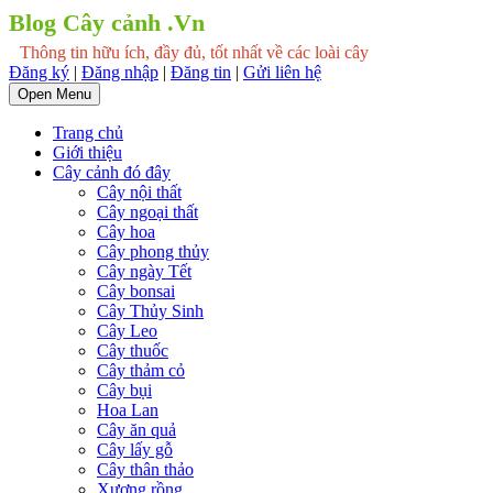
Blog Cây cảnh .Vn
Thông tin hữu ích, đầy đủ, tốt nhất về các loài cây
Đăng ký
|
Đăng nhập
|
Đăng tin
|
Gửi liên hệ
Open Menu
Trang chủ
Giới thiệu
Cây cảnh đó đây
Cây nội thất
Cây ngoại thất
Cây hoa
Cây phong thủy
Cây ngày Tết
Cây bonsai
Cây Thủy Sinh
Cây Leo
Cây thuốc
Cây thảm cỏ
Cây bụi
Hoa Lan
Cây ăn quả
Cây lấy gỗ
Cây thân thảo
Xương rồng