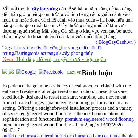
Về tuổi thọ thì
cây lộc vừng
có thể số hàng trăm năm, dễ tạo dáng,
dễ nhân giống bằng con đường vô tính bằng cách: giâm cành vào
mua thu hoặc đông và chiết cành vào mua xuân – hạ hoặc hữu tính
bằng cách: gieo quả đã chín. Cây thường sống nhiều ở khu vực
thượng nguồn sông Mã, sông Cả, sống ở khu vực ven các bờ nước
(bản thủy sinh) hoặc nhiều ở các khu vực miền đồng bằng.
( BlogCayCanh.vn )
Tags:
Lộc vừng
,
cây lộc vừng
,
loc vung
,
chiếc lộc
,
lộc
mưng
,
Barringtonia acutangula
,
cây phong thủy
Xem:
Hỏi đáp, đố vui, truyện cười - ngụ ngôn
Bình luận
Lazi.vn
Experience the genuine aesthetics of real wood combined with the
enhanced resilience of engineered construction. These floors are
specifically designed to resist moisture, warping, and movement
from climate changes, guaranteeing enduring performance in any
setting. Offering a straightforward installation process and a variety
of styles, engineered wood flooring is the ideal combination of
sophistication and functionality.
premium engineered wood flooring
premium engineered wood flooring - Thứ 2, ngày 13/07/2026
09:43:17
buffet de churrasco niterói
buffet de churrasco barra da tijuca
thanks