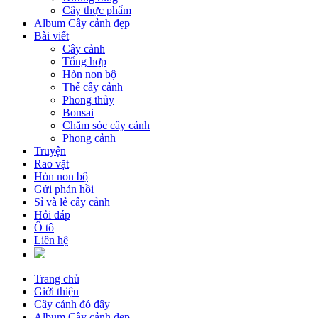
Cây thực phẩm
Album Cây cảnh đẹp
Bài viết
Cây cảnh
Tổng hợp
Hòn non bộ
Thế cây cảnh
Phong thủy
Bonsai
Chăm sóc cây cảnh
Phong cảnh
Truyện
Rao vặt
Hòn non bộ
Gửi phản hồi
Sỉ và lẻ cây cảnh
Hỏi đáp
Ô tô
Liên hệ
Trang chủ
Giới thiệu
Cây cảnh đó đây
Album Cây cảnh đẹp