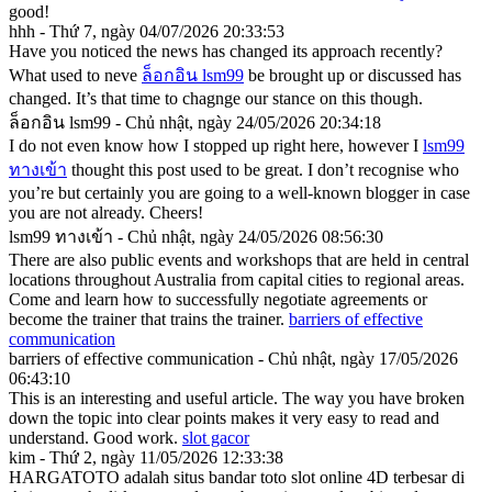
good!
hhh - Thứ 7, ngày 04/07/2026 20:33:53
Have you noticed the news has changed its approach recently?
What used to neve
ล็อกอิน lsm99
be brought up or discussed has
changed. It’s that time to chagnge our stance on this though.
ล็อกอิน lsm99 - Chủ nhật, ngày 24/05/2026 20:34:18
I do not even know how I stopped up right here, however I
lsm99
ทางเข้า
thought this post used to be great. I don’t recognise who
you’re but certainly you are going to a well-known blogger in case
you are not already. Cheers!
lsm99 ทางเข้า - Chủ nhật, ngày 24/05/2026 08:56:30
There are also public events and workshops that are held in central
locations throughout Australia from capital cities to regional areas.
Come and learn how to successfully negotiate agreements or
become the trainer that trains the trainer.
barriers of effective
communication
barriers of effective communication - Chủ nhật, ngày 17/05/2026
06:43:10
This is an interesting and useful article. The way you have broken
down the topic into clear points makes it very easy to read and
understand. Good work.
slot gacor
kim - Thứ 2, ngày 11/05/2026 12:33:38
HARGATOTO adalah situs bandar toto slot online 4D terbesar di