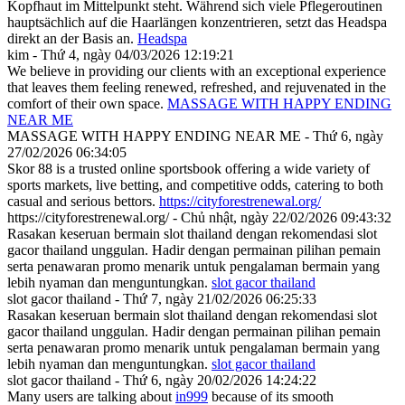
Kopfhaut im Mittelpunkt steht. Während sich viele Pflegeroutinen
hauptsächlich auf die Haarlängen konzentrieren, setzt das Headspa
direkt an der Basis an.
Headspa
kim - Thứ 4, ngày 04/03/2026 12:19:21
We believe in providing our clients with an exceptional experience
that leaves them feeling renewed, refreshed, and rejuvenated in the
comfort of their own space.
MASSAGE WITH HAPPY ENDING
NEAR ME
MASSAGE WITH HAPPY ENDING NEAR ME - Thứ 6, ngày
27/02/2026 06:34:05
Skor 88 is a trusted online sportsbook offering a wide variety of
sports markets, live betting, and competitive odds, catering to both
casual and serious bettors.
https://cityforestrenewal.org/
https://cityforestrenewal.org/ - Chủ nhật, ngày 22/02/2026 09:43:32
Rasakan keseruan bermain slot thailand dengan rekomendasi slot
gacor thailand unggulan. Hadir dengan permainan pilihan pemain
serta penawaran promo menarik untuk pengalaman bermain yang
lebih nyaman dan menguntungkan.
slot gacor thailand
slot gacor thailand - Thứ 7, ngày 21/02/2026 06:25:33
Rasakan keseruan bermain slot thailand dengan rekomendasi slot
gacor thailand unggulan. Hadir dengan permainan pilihan pemain
serta penawaran promo menarik untuk pengalaman bermain yang
lebih nyaman dan menguntungkan.
slot gacor thailand
slot gacor thailand - Thứ 6, ngày 20/02/2026 14:24:22
Many users are talking about
in999
because of its smooth