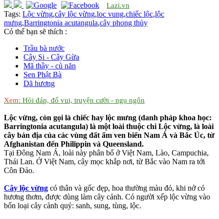
Lazi.vn
Tags:
Lộc vừng
,
cây lộc vừng
,
loc vung
,
chiếc lộc
,
lộc
mưng
,
Barringtonia acutangula
,
cây phong thủy
Có thể bạn sẽ thích :
Trầu bà nước
Cây Si - Cây Gừa
Mã thầy - củ năn
Sen Phật Bà
Dã hương
Xem:
Hỏi đáp, đố vui, truyện cười - ngụ ngôn
Lộc vừng, còn gọi là chiếc hay lộc mưng (danh pháp khoa học:
Barringtonia acutangula) là một loài thuộc chi Lộc vừng, là loài
cây bản địa của các vùng đất ẩm ven biển Nam Á và Bắc Úc, từ
Afghanistan đến Philippin và Queensland.
Tại Đông Nam Á, loài này phân bố ở Việt Nam, Lào, Campuchia,
Thái Lan. Ở Việt Nam, cây mọc khắp nơi, từ Bắc vào Nam ra tới
Côn Đảo.
Cây lộc vừng
có thân và gốc đẹp, hoa thường màu đỏ, khi nở có
hương thơm, được dùng làm cây cảnh. Có người xếp lộc vừng vào
bốn loại cây cảnh quý: sanh, sung, tùng, lộc.