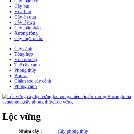
Cây thảm cỏ
Cây bụi
Hoa Lan
Cây ăn quả
Cây lấy gỗ
Cây thân thảo
Xương rồng
Cây thực phẩm
Cây cảnh
Tổng hợp
Hòn non bộ
Thế cây cảnh
Phong thủy
Bonsai
Chăm sóc cây cảnh
Phong cảnh
Lộc vừng
Nhóm cây :
Cây phong thủy