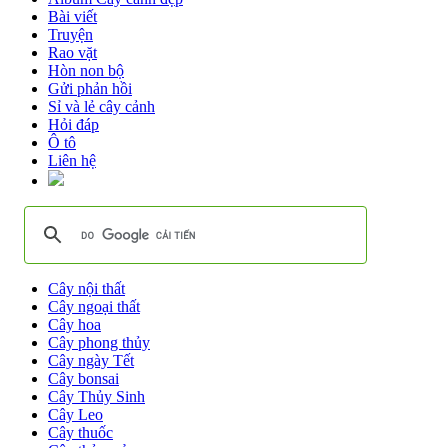
Bài viết
Truyện
Rao vặt
Hòn non bộ
Gửi phản hồi
Sỉ và lẻ cây cảnh
Hỏi đáp
Ô tô
Liên hệ
Cây nội thất
Cây ngoại thất
Cây hoa
Cây phong thủy
Cây ngày Tết
Cây bonsai
Cây Thủy Sinh
Cây Leo
Cây thuốc