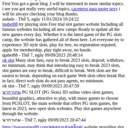
First You got a great blog .I will be interested in more similar topics.
i see you got really very useful topics,
caceteros para mujer sexy
i
will be always checking your blog thanks.
asdads - Thứ 5, ngày 11/01/2024 10:24:22
tgabet88
try playing slots Free trial slot games website Including all
famous websites Including all new camps Ready to update all the
new games every day. Whether it is the latest game of the PG slots
camp, the website has gathered all of them here. Let everyone try to
experience 3D style slots, play for free, no registration required,
apply for membership, play right away, no hassle.
tgabet88 - Thứ 7, ngày 09/09/2023 20:48:14
ok slot
Many slots fans, easy to break 2023 slots, deposit, withdraw,
no minimum, may think that introducing easy to break 2023 slots,
slot games are easy to break, difficult to break. Web slots are the
easiest to break. depending on each game Web slots often break But
in fact, direct web slots do not pass agents, no minimum.
ok slot - Thứ 7, ngày 09/09/2023 20:47:59
นากาเกม
PG SLOT (PG Slots) 3D online video slots games,
beautiful graphics, attractive to play, with many games to choose
from PGSLOT, the main website that offers PG slots games, the
latest in 2023, new open slots websites. Play slot games anywhere
through the website.
นากาเกม - Thứ 7, ngày 09/09/2023 20:47:44
https://nagagames89.com/ทดลองเล่นสล็อต/
website providing slot