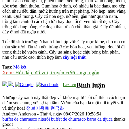
năm. Lá có cuống dài, phiến thuôn đều rộng, màu xanh bóng, mềm,
gốc tròn, đỉnh thuôn. Cụm hoa ở đỉnh, có nhiều lá bắc dạng mo xếp
cách nhau đều đặn, mở 2 hướng trên mặt phẳng. Mo hẹp, màu vàng
xanh. Quả mọng. Cây có hoa đẹp, nở bền, gần như quanh năm,
trồng làm cảnh ở các chậu lớn hay dọc lối đi ven hồ rất đẹp. Cây
trồng dễ dàng bằng các đoạn thân rễ có chồi thân giả. Cây đẻ nhiều,
dày ở nơi đất ngập nước.
Tốc độ sinh trưởng: Nhanh Phù hợp với: Cây mọc khoẻ, cho mo có
màu sắc tươi, lâu tàn nên trồng ở các bồn hoa, ven tường, dọc lối đi
trong thiết kế vườn cảnh. Cây ưa sáng hoặc chịu bóng bán phần,
nhu cầu nước cao, thích hợp làm
cây nội thất
.
Tags:
Mỏ két
Xem:
Hỏi đáp, đố vui, truyện cười - ngụ ngôn
Bình luận
Lazi.vn
Những cây xanh này thật đẹp và khỏe mạnh! Tôi rất thích cách bạn
chăm sóc chúng với sự tận tâm. Vườn của bạn là một nơi tuyệt vời
và thủy hoa!
정보이용료 현금화
Andrew Anderson - Thứ 4, ngày 08/07/2026 10:58:54
buffet de churrasco niterói
buffet de churrasco barra da tijuca
thanks
good!