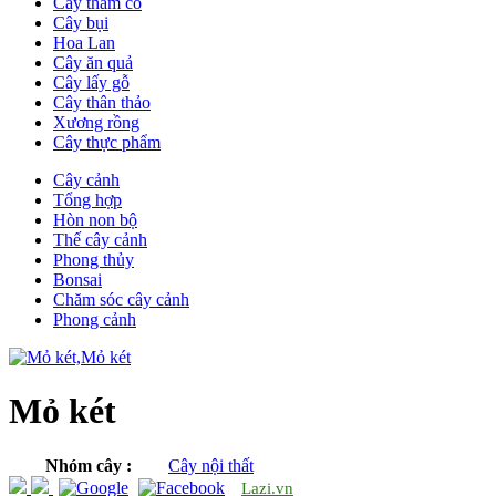
Cây thảm cỏ
Cây bụi
Hoa Lan
Cây ăn quả
Cây lấy gỗ
Cây thân thảo
Xương rồng
Cây thực phẩm
Cây cảnh
Tổng hợp
Hòn non bộ
Thế cây cảnh
Phong thủy
Bonsai
Chăm sóc cây cảnh
Phong cảnh
Mỏ két
Nhóm cây :
Cây nội thất
Lazi.vn