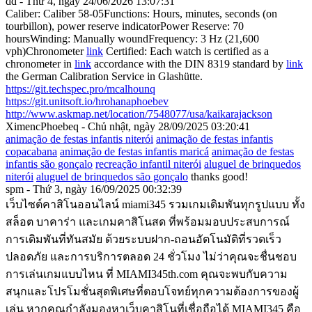
dd - Thứ 4, ngày 24/06/2026 13:07:31
Caliber: Caliber 58-05Functions: Hours, minutes, seconds (on
tourbillon), power reserve indicatorPower Reserve: 70
hoursWinding: Manually woundFrequency: 3 Hz (21,600
vph)Chronometer
link
Certified: Each watch is certified as a
chronometer in
link
accordance with the DIN 8319 standard by
link
the German Calibration Service in Glashütte.
https://git.techspec.pro/mcalhounq
https://git.unitsoft.io/hrohanaphoebev
http://www.askmap.net/location/7548077/usa/kaikarajackson
XimencPhoebeq - Chủ nhật, ngày 28/09/2025 03:20:41
animação de festas infantis niterói
animação de festas infantis
copacabana
animação de festas infantis maricá
animação de festas
infantis são gonçalo
recreação infantil niterói
aluguel de brinquedos
niterói
aluguel de brinquedos são gonçalo
thanks good!
spm - Thứ 3, ngày 16/09/2025 00:32:39
เว็บไซต์คาสิโนออนไลน์
miami345 รวมเกมเดิมพันทุกรูปแบบ ทั้ง
สล็อต บาคาร่า และเกมคาสิโนสด ที่พร้อมมอบประสบการณ์
การเดิมพันที่ทันสมัย ด้วยระบบฝาก-ถอนอัตโนมัติที่รวดเร็ว
ปลอดภัย และการบริการตลอด 24 ชั่วโมง ไม่ว่าคุณจะชื่นชอบ
การเล่นเกมแบบไหน ที่
MIAMI345th.com
คุณจะพบกับความ
สนุกและโปรโมชั่นสุดพิเศษที่ตอบโจทย์ทุกความต้องการของผู้
เล่น หากคุณกำลังมองหาเว็บคาสิโนที่เชื่อถือได้ MIAMI345 คือ