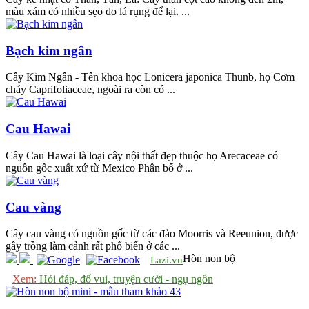
màu xám có nhiều sẹo do lá rụng để lại. ...
Bạch kim ngân
Cây Kim Ngân - Tên khoa học Lonicera japonica Thunb, họ Cơm
cháy Caprifoliaceae, ngoài ra còn có ...
Cau Hawai
Cây Cau Hawai là loại cây nội thất đẹp thuộc họ Arecaceae có
nguồn gốc xuất xứ từ Mexico Phân bố ở ...
Cau vàng
Cây cau vàng có nguồn gốc từ các đảo Moorris và Reeunion, được
gây trồng làm cảnh rất phổ biến ở các ...
Hòn non bộ
Lazi.vn
Xem:
Hỏi đáp, đố vui, truyện cười - ngụ ngôn