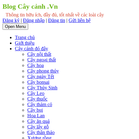
Blog Cây cảnh .Vn
Thông tin hữu ích, đầy đủ, tốt nhất về các loài cây
Đăng ký
|
Đăng nhập
|
Đăng tin
|
Gửi liên hệ
Open Menu
Trang chủ
Giới thiệu
Cây cảnh đó đây
Cây nội thất
Cây ngoại thất
Cây hoa
Cây phong thủy
Cây ngày Tết
Cây bonsai
Cây Thủy Sinh
Cây Leo
Cây thuốc
Cây thảm cỏ
Cây bụi
Hoa Lan
Cây ăn quả
Cây lấy gỗ
Cây thân thảo
Xương rồng