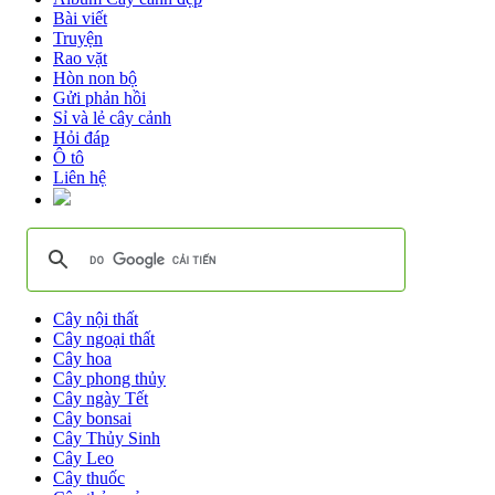
Bài viết
Truyện
Rao vặt
Hòn non bộ
Gửi phản hồi
Sỉ và lẻ cây cảnh
Hỏi đáp
Ô tô
Liên hệ
Cây nội thất
Cây ngoại thất
Cây hoa
Cây phong thủy
Cây ngày Tết
Cây bonsai
Cây Thủy Sinh
Cây Leo
Cây thuốc