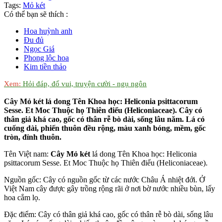
Tags:
Mỏ két
Có thể bạn sẽ thích :
Hoa huỳnh anh
Đu đủ
Ngọc Giá
Phong lộc hoa
Kim tiền thảo
Xem:
Hỏi đáp, đố vui, truyện cười - ngụ ngôn
Cây Mỏ két lá dong Tên Khoa học: Heliconia psittacorum
Sesse. Et Moc Thuộc họ Thiên điểu (Heliconiaceae). Cây có
thân giả khá cao, gốc có thân rễ bò dài, sống lâu năm. Lá có
cuống dài, phiến thuôn đều rộng, màu xanh bóng, mềm, gốc
tròn, đỉnh thuôn.
Tên Việt nam:
Cây Mỏ két
lá dong Tên Khoa học: Heliconia
psittacorum Sesse. Et Moc Thuộc họ Thiên điểu (Heliconiaceae).
Nguồn gốc: Cây có nguồn gốc từ các nước Châu Á nhiệt đới. Ở
Việt Nam cây được gây trồng rộng rãi ở nơi bờ nước nhiều bùn, lấy
hoa cắm lọ.
Đặc điểm: Cây có thân giả khá cao, gốc có thân rễ bò dài, sống lâu