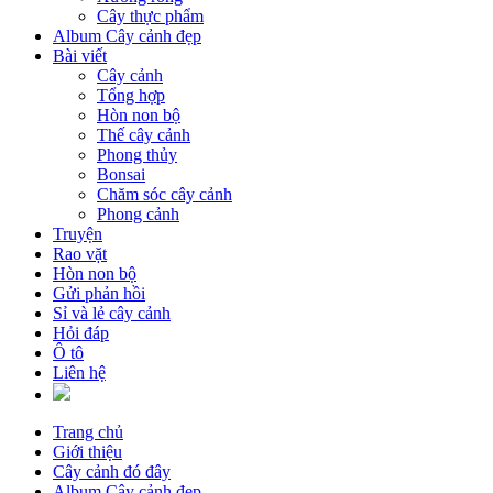
Cây thực phẩm
Album Cây cảnh đẹp
Bài viết
Cây cảnh
Tổng hợp
Hòn non bộ
Thế cây cảnh
Phong thủy
Bonsai
Chăm sóc cây cảnh
Phong cảnh
Truyện
Rao vặt
Hòn non bộ
Gửi phản hồi
Sỉ và lẻ cây cảnh
Hỏi đáp
Ô tô
Liên hệ
Trang chủ
Giới thiệu
Cây cảnh đó đây
Album Cây cảnh đẹp