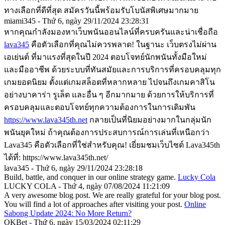
ทางเลือกที่ดีที่สุด สมัครวันนี้พร้อมรับโบนัสพิเศษมากมาย
miami345 - Thứ 6, ngày 29/11/2024 23:28:31
หากคุณกำลังมองหาเว็บพนันออนไลน์ที่ครบครันและน่าเชื่อถือ
lava345
คือตัวเลือกที่คุณไม่ควรพลาด! ในฐานะ เว็บตรงไม่ผ่าน
เอเย่นต์ ที่มาแรงที่สุดในปี 2024 ตอบโจทย์นักพนันทั้งมือใหม่
และมืออาชีพ ด้วยระบบที่ทันสมัยและการบริการที่ครอบคลุมทุก
เกมยอดนิยม ตั้งแต่เกมสล็อตที่หลากหลาย ไปจนถึงเกมคาสิโน
อย่างบาคาร่า รูเล็ต และอื่น ๆ อีกมากมาย ด้วยการให้บริการที่
ครอบคลุมและตอบโจทย์ทุกความต้องการในการเดิมพัน
https://www.lava345th.net
กลายเป็นที่นิยมอย่างมากในกลุ่มนัก
พนันยุคใหม่ ถ้าคุณต้องการประสบการณ์การเล่นที่เหนือกว่า
Lava345 คือตัวเลือกที่ใช่สำหรับคุณ! เยี่ยมชมเว็บไซต์ Lava345th
ได้ที่: https://www.lava345th.net/
lava345 - Thứ 6, ngày 29/11/2024 23:28:18
Build, battle, and conquer in our online strategy game.
Lucky Cola
LUCKY COLA - Thứ 4, ngày 07/08/2024 11:21:09
A very awesome blog post. We are really grateful for your blog post.
You will find a lot of approaches after visiting your post.
Online
Sabong Update 2024: No More Return?
OKBet - Thứ 6, ngày 15/03/2024 02:11:29