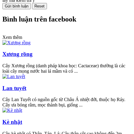
lấy mã kiểm tra )
Bình luận trên facebook
Xem thêm
Xương rồng
Cây Xương rồng (danh pháp khoa học: Cactaceae) thường là các
loài cây mọng nước hai lá mầm và có ...
Lan tuyết
Cây Lan Tuyết có nguồn gốc từ Châu Á nhiệt đới, thuộc họ Ráy.
Cây ưa bóng râm, mọc thành bụi, giống ...
Kè nhật
Cây kè nhật có Thân, Tán, Lá: Cây thân cột cao không đến 2m,