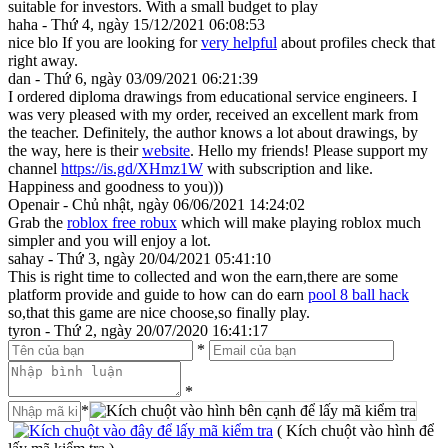
suitable for investors. With a small budget to play
haha - Thứ 4, ngày 15/12/2021 06:08:53
nice blo If you are looking for
very helpful
about profiles check that
right away.
dan - Thứ 6, ngày 03/09/2021 06:21:39
I ordered diploma drawings from educational service engineers. I
was very pleased with my order, received an excellent mark from
the teacher. Definitely, the author knows a lot about drawings, by
the way, here is their
website
. Hello my friends! Please support my
channel
https://is.gd/XHmz1W
with subscription and like.
Happiness and goodness to you)))
Openair - Chủ nhật, ngày 06/06/2021 14:24:02
Grab the
roblox free robux
which will make playing roblox much
simpler and you will enjoy a lot.
sahay - Thứ 3, ngày 20/04/2021 05:41:10
This is right time to collected and won the earn,there are some
platform provide and guide to how can do earn
pool 8 ball hack
so,that this game are nice choose,so finally play.
tyron - Thứ 2, ngày 20/07/2020 16:41:17
*
*
*
( Kích chuột vào hình để