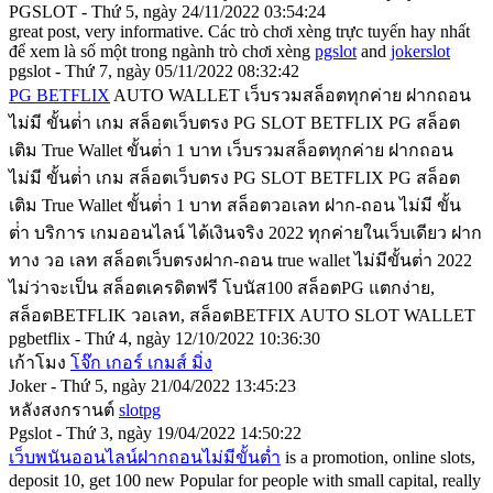
PGSLOT - Thứ 5, ngày 24/11/2022 03:54:24
great post, very informative. Các trò chơi xèng trực tuyến hay nhất
để xem là số một trong ngành trò chơi xèng
pgslot
and
jokerslot
pgslot - Thứ 7, ngày 05/11/2022 08:32:42
PG BETFLIX
AUTO WALLET เว็บรวมสล็อตทุกค่าย ฝากถอน
ไม่มี ขั้นต่ํา เกม สล็อตเว็บตรง PG SLOT BETFLIX PG สล็อต
เติม True Wallet ขั้นต่ํา 1 บาท เว็บรวมสล็อตทุกค่าย ฝากถอน
ไม่มี ขั้นต่ํา เกม สล็อตเว็บตรง PG SLOT BETFLIX PG สล็อต
เติม True Wallet ขั้นต่ํา 1 บาท สล็อตวอเลท ฝาก-ถอน ไม่มี ขั้น
ต่ํา บริการ เกมออนไลน์ ได้เงินจริง 2022 ทุกค่ายในเว็บเดียว ฝาก
ทาง วอ เลท สล็อตเว็บตรงฝาก-ถอน true wallet ไม่มีขั้นต่ํา 2022
ไม่ว่าจะเป็น สล็อตเครดิตฟรี โบนัส100 สล็อตPG แตกง่าย,
สล็อตBETFLIK วอเลท, สล็อตBETFIX AUTO SLOT WALLET
pgbetflix - Thứ 4, ngày 12/10/2022 10:36:30
เก้าโมง
โจ๊ก เกอร์ เกมส์ มิ่ง
Joker - Thứ 5, ngày 21/04/2022 13:45:23
หลังสงกรานต์
slotpg
Pgslot - Thứ 3, ngày 19/04/2022 14:50:22
เว็บพนันออนไลน์ฝากถอนไม่มีขั้นต่ำ
is a promotion, online slots,
deposit 10, get 100 new Popular for people with small capital, really