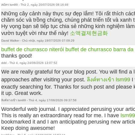
สมัคร lsm99 - Thứ 2, ngày 20/07/2026 08:16:46
Những cây cảnh này thực sự đẹp lắm! Tôi rất thích các
chăm sóc và trồng chúng, chúng phát triển tốt và xanh 
Hy vọng bạn sẽ tiếp tục chia sẻ những kinh nghiệm làm
vườn tuyệt vời như thế này!
소액결제현금화
David Walker - Chủ nhật, ngày 19/07/2026 07:09:29
buffet de churrasco niterói
buffet de churrasco barra da 
thanks good!
ddd - Thứ 4, ngày 24/06/2026 13:07:52
We are really grateful for your blog post. You will find a l
approaches after visiting your post.
ลิงค์ทางเข้า lsm99
I
exactly searching for. Thanks for such post and please
it up. Great work.
ลิงค์ทางเข้า lsm99 - Thứ 4, ngày 17/06/2026 09:37:58
Wonderful web journal. I appreciated perusing your artic
This is really an extraordinary read for me. I have
lsm9
bookmarked it and I am anticipating perusing new articl
Keep doing awesome!