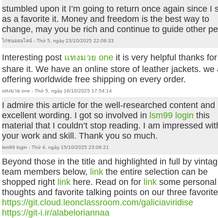
stumbled upon it I’m going to return once again since I
as a favorite it. Money and freedom is the best way to
change, may you be rich and continue to guide other pe
ไก่ชนออนไลน์ - Thứ 5, ngày 23/10/2025 22:08:33
Interesting post
แทงมวย one
it is very helpful thanks for
share it. We have an online store of leather jackets. we
offering worldwide free shipping on every order.
แทงมวย one - Thứ 5, ngày 16/10/2025 17:54:14
I admire this article for the well-researched content and
excellent wording. I got so involved in
lsm99 login
this
material that I couldn’t stop reading. I am impressed wit
your work and skill. Thank you so much.
lsm99 login - Thứ 4, ngày 15/10/2025 23:06:21
Beyond those in the title and highlighted in full by vinta
team members below,
link
the entire selection can be
shopped right
link
here. Read on for
link
some personal
thoughts and favorite talking points on our three favorite
https://git.cloud.leonclassroom.com/galiciaviridise
https://git-i.ir/alabeloriannaa