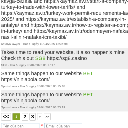
kavga-cezasi/ and https://kaymaz.av.tr/start-a-company-
turkey-to-trade-with-lower-tariffs/ and
https://kaymaz.av.tr/turkey-work-permit-requirements-l
2025/ and https://kaymaz.av.tr/establish-a-company-in-
antalya/ and https://kaymaz.av.tr/how-to-register-a-co
in-turkey/ and https://kaymaz.av.tr/tr/odenmeyen-nafaka
nasil-alinir-nafaka-icra-takibi/
antalya lawyer - Thứ 6, ngày 11/04/2025 12:36:08
Takes time to read your website, It also happen's mine
Check this out
SG8
https://sg8.casino
SG8 - Thứ 5, ngày 03/04/2025 05:17:17
Same things happen to our website
BET
https://ninjabola.com/
Sports book - Thứ 5, ngày 03/04/2025 05:15:48
Same things happen to our website
BET
https://ninjabola.com/
Sports book - Thứ 4, ngày 02/04/2025 06:53:19
<<
2
3
1
>
>>
*