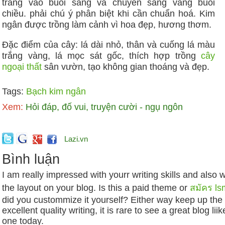
trắng vào buổi sáng và chuyển sang vàng buổi
chiều. phải chú ý phân biệt khi cần chuẩn hoá. Kim
ngân được trồng làm cảnh vì hoa đẹp, hương thơm.
Đặc điểm của cây: lá dài nhỏ, thân và cuống lá màu
trắng vàng, lá mọc sát gốc, thích hợp trồng
cây
ngoại thất
sân vườn, tạo không gian thoáng và đẹp.
Tags:
Bạch kim ngân
Xem:
Hỏi đáp, đố vui, truyện cười - ngụ ngôn
Lazi.vn
Bình luận
I am really impressed with yourr writing skills and also w
the layout on your blog. Is this a paid theme or
สมัคร l
did you custommize it yourself? Either way keep up the
excellent quality writing, it is rare to see a great blog liik
one today.