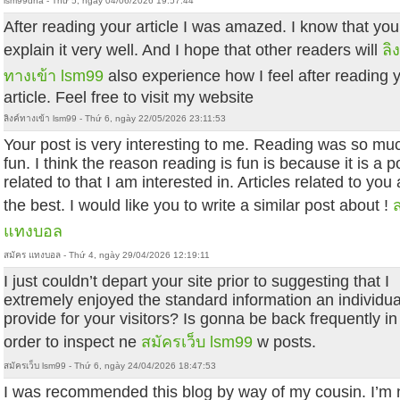
lsm99dna - Thứ 5, ngày 04/06/2026 19:57:44
After reading your article I was amazed. I know that you
explain it very well. And I hope that other readers will
ลิง
ทางเข้า lsm99
also experience how I feel after reading 
article. Feel free to visit my website
ลิงค์ทางเข้า lsm99 - Thứ 6, ngày 22/05/2026 23:11:53
Your post is very interesting to me. Reading was so mu
fun. I think the reason reading is fun is because it is a p
related to that I am interested in. Articles related to you
the best. I would like you to write a similar post about !
แทงบอล
สมัคร แทงบอล - Thứ 4, ngày 29/04/2026 12:19:11
I just couldn’t depart your site prior to suggesting that I
extremely enjoyed the standard information an individua
provide for your visitors? Is gonna be back frequently in
order to inspect ne
สมัครเว็บ lsm99
w posts.
สมัครเว็บ lsm99 - Thứ 6, ngày 24/04/2026 18:47:53
I was recommended this blog by way of my cousin. I’m 