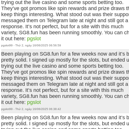
trying out the live casino and some sports betting too.
They’ve got promos like spin rewards and prize draws t
keep things interesting. What stood out was their supp
messaged them on Telegram late at night and still got a 
response. It’s not perfect, but for a site with this much
variety, SG8.fun has been running smoothly. You can c
it out here:
pgslot
pgslot99 - Thứ 2, ngày 16/06/2025 06:56:59
Been playing on SG8.fun for a few weeks now and it’s 
pretty solid. I signed up mostly for the slots, but ended 
trying out the live casino and some sports betting too.
They’ve got promos like spin rewards and prize draws t
keep things interesting. What stood out was their supp
messaged them on Telegram late at night and still got a 
response. It’s not perfect, but for a site with this much
variety, SG8.fun has been running smoothly. You can c
it out here:
pgslot
pgslot99 - Thứ 2, ngày 16/06/2025 06:38:42
Been playing on SG8.fun for a few weeks now and it’s 
pretty solid. I signed up mostly for the slots, but ended 