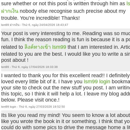
sure whether or not this post is written through him as
l
ฝากเงิน
nobody else recognise such precise about my
trouble. You’re incredible! Thanks!
lsm99 ฝากเงิน - Thứ 6, ngày 24/04/2026 18:43:47
Your post is very interesting to me. Reading was so mu
fun. I think the reason reading is fun is because it is a p
related to
ลิงค์ทางเข้า lsm99
that I am interested in. Arti
related to you are the best. I would like you to write a si
post about !
lsm99 - Thứ 6, ngày 17/04/2026 18:33:38
I wanted to thank you for this excellent read!! I definitely
loved every little bit of it. I have you
lsm99 login
bookma
your site to check out the new stuff you post. I am writi
this topic, so I think it will help a lot. I leave my blog ad
below. Please visit once.!
lsm99 login - Thứ 6, ngày 27/03/2026 19:52:50
Its like you read my mind! You seem to know a lot about 
like you wrote the book in it or something. I think that y
could do with some pics to drive the message home a lit