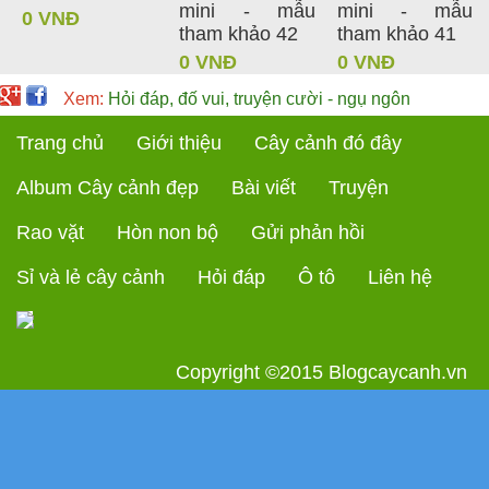
mini - mẫu
mini - mẫu
0 VNĐ
tham khảo 42
tham khảo 41
0 VNĐ
0 VNĐ
Xem:
Hỏi đáp, đố vui, truyện cười - ngụ ngôn
Trang chủ
Giới thiệu
Cây cảnh đó đây
Album Cây cảnh đẹp
Bài viết
Truyện
Rao vặt
Hòn non bộ
Gửi phản hồi
Sỉ và lẻ cây cảnh
Hỏi đáp
Ô tô
Liên hệ
Copyright ©2015
Blogcaycanh.vn