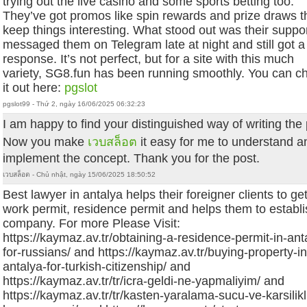
trying out the live casino and some sports betting too.
They’ve got promos like spin rewards and prize draws t
keep things interesting. What stood out was their supp
messaged them on Telegram late at night and still got a 
response. It’s not perfect, but for a site with this much
variety, SG8.fun has been running smoothly. You can c
it out here:
pgslot
pgslot99 - Thứ 2, ngày 16/06/2025 06:32:23
I am happy to find your distinguished way of writing the 
Now you make
เวบสล็อต
it easy for me to understand a
implement the concept. Thank you for the post.
เวบสล็อต - Chủ nhật, ngày 15/06/2025 18:50:52
Best lawyer in antalya helps their foreigner clients to ge
work permit, residence permit and helps them to establ
company. For more Please Visit:
https://kaymaz.av.tr/obtaining-a-residence-permit-in-ant
for-russians/ and https://kaymaz.av.tr/buying-property-in
antalya-for-turkish-citizenship/ and
https://kaymaz.av.tr/tr/icra-geldi-ne-yapmaliyim/ and
https://kaymaz.av.tr/tr/kasten-yaralama-sucu-ve-karsilikl