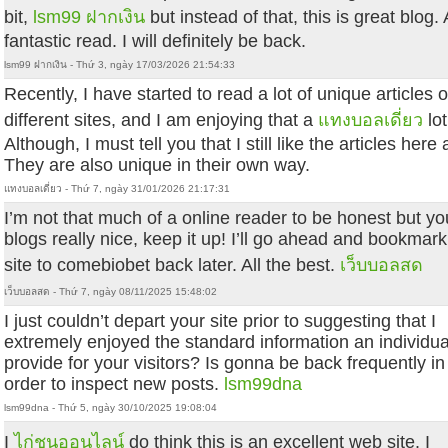
bit,
lsm99 ฝากเงิน
but instead of that, this is great blog.
fantastic read. I will definitely be back.
lsm99 ฝากเงิน - Thứ 3, ngày 17/03/2026 21:54:33
Recently, I have started to read a lot of unique articles 
different sites, and I am enjoying that a
แทงบอลเดี่ยว
lot
Although, I must tell you that I still like the articles here a
They are also unique in their own way.
แทงบอลเดี่ยว - Thứ 7, ngày 31/01/2026 21:17:31
I’m not that much of a online reader to be honest but yo
blogs really nice, keep it up! I’ll go ahead and bookmar
site to comebiobet back later. All the best.
เว็บบอลสด
เว็บบอลสด - Thứ 7, ngày 08/11/2025 15:48:02
I just couldn’t depart your site prior to suggesting that I
extremely enjoyed the standard information an individua
provide for your visitors? Is gonna be back frequently in
order to inspect new posts.
lsm99dna
lsm99dna - Thứ 5, ngày 30/10/2025 19:08:04
I
ไก่ชนออนไลน์
do think this is an excellent web site. I