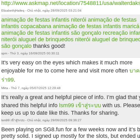
http://www.askmap.net/location/7548811/usa/walterdak
ElizabethjHaileq - Chủ nhật, ngày 28/09/2025 03:21:04
animação de festas infantis niterói
animação de festas
infantis copacabana
animação de festas infantis maricá
animação de festas infantis são gonçalo
recreação infan
niterói
aluguel de brinquedos niterói
aluguel de brinque
são gonçalo
thanks good!
spm - Thứ 3, ngày 16/09/2025 00:30:11
It's very easy on the eyes which makes it much more
enjoyable for me to come here and visit more often
บาค
ร่า99
.
Mirta - Thứ 7, ngày 05/07/2025 12:29:48
It’s really a great and helpful piece of info. I’m glad that
shared this helpful info
lsm99 เข้าสู่ระบบ
with us. Pleas
keep us up to date like this. Thanks for sharing.
lsm99 เข้าสู่ระบบ - Chủ nhật, ngày 29/06/2025 09:36:27
Been playing on SG8.fun for a few weeks now and it’s 
pretty solid. I signed up mostly for the slots, but ended 