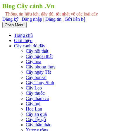
Blog Cây cảnh .Vn
Thông tin hữu ích, đầy đủ, tốt nhất về các loài cây
Đăng ký
|
Đăng nhập
|
Đăng tin
|
Gửi liên hệ
Open Menu
Trang chủ
Giới thiệu
Cây cảnh đó đây
Cây nội thất
Cây ngoại thất
Cây hoa
Cây phong thủy
Cây ngày Tết
Cây bonsai
Cây Thủy Sinh
Cây Leo
Cây thuốc
Cây thảm cỏ
Cây bụi
Hoa Lan
Cây ăn quả
Cây lấy gỗ
Cây thân thảo
Xương rồng