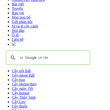
Bài viết
Truyện
Rao vặt
Hòn non bộ
Gửi phản hồi
Sỉ và lẻ cây cảnh
Hỏi đáp
Ô tô
Liên hệ
Cây nội thất
Cây ngoại thất
Cây hoa
Cây phong thủy
Cây ngày Tết
Cây bonsai
Cây Thủy Sinh
Cây Leo
Cây thuốc