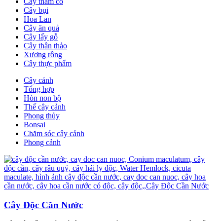
Cây thảm cỏ
Cây bụi
Hoa Lan
Cây ăn quả
Cây lấy gỗ
Cây thân thảo
Xương rồng
Cây thực phẩm
Cây cảnh
Tổng hợp
Hòn non bộ
Thế cây cảnh
Phong thủy
Bonsai
Chăm sóc cây cảnh
Phong cảnh
Cây Độc Cần Nước