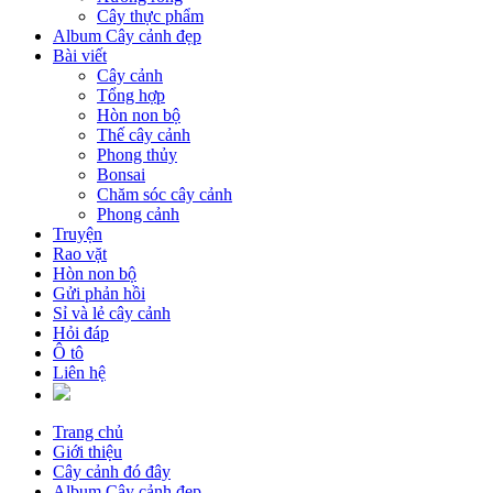
Cây thực phẩm
Album Cây cảnh đẹp
Bài viết
Cây cảnh
Tổng hợp
Hòn non bộ
Thế cây cảnh
Phong thủy
Bonsai
Chăm sóc cây cảnh
Phong cảnh
Truyện
Rao vặt
Hòn non bộ
Gửi phản hồi
Sỉ và lẻ cây cảnh
Hỏi đáp
Ô tô
Liên hệ
Trang chủ
Giới thiệu
Cây cảnh đó đây
Album Cây cảnh đẹp