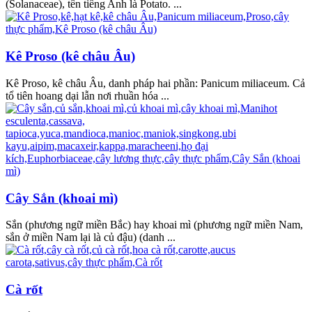
(Solanaceae), tên tiếng Anh là Potato. ...
Kê Proso (kê châu Âu)
Kê Proso, kê châu Âu, danh pháp hai phần: Panicum miliaceum. Cả
tổ tiên hoang dại lẫn nơi rhuần hóa ...
Cây Sắn (khoai mì)
Sắn (phương ngữ miền Bắc) hay khoai mì (phương ngữ miền Nam,
sắn ở miền Nam lại là củ đậu) (danh ...
Cà rốt