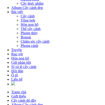
Cây thực phẩm
Album Cây cảnh đẹp
Bài viết
Cây cảnh
Tổng hợp
Hòn non bộ
Thế cây cảnh
Phong thủy
Bonsai
Chăm sóc cây cảnh
Phong cảnh
Truyện
Rao vặt
Hòn non bộ
Gửi phản hồi
Sỉ và lẻ cây cảnh
Hỏi đáp
Ô tô
Liên hệ
Trang chủ
Giới thiệu
Cây cảnh đó đây
Album Cây cảnh đẹp