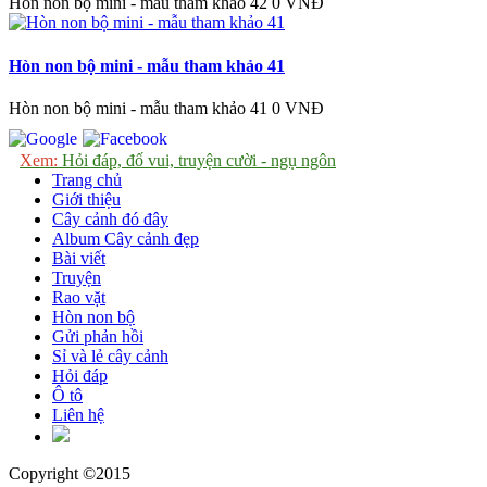
Hòn non bộ mini - mẫu tham khảo 42
0 VNĐ
Hòn non bộ mini - mẫu tham khảo 41
Hòn non bộ mini - mẫu tham khảo 41
0 VNĐ
Xem:
Hỏi đáp, đố vui, truyện cười - ngụ ngôn
Trang chủ
Giới thiệu
Cây cảnh đó đây
Album Cây cảnh đẹp
Bài viết
Truyện
Rao vặt
Hòn non bộ
Gửi phản hồi
Sỉ và lẻ cây cảnh
Hỏi đáp
Ô tô
Liên hệ
Copyright ©2015
Blogcaycanh.vn