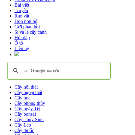
Bài viết
Truyện
Rao vặt
Hòn non bộ
Gửi phản hồi
Sỉ và lẻ cây cảnh
Hỏi đáp
Ô tô
Liên hệ
Cây nội thất
Cây ngoại thất
Cây hoa
Cây phong thủy
Cây ngày Tết
Cây bonsai
Cây Thủy Sinh
Cây Leo
Cây thuốc