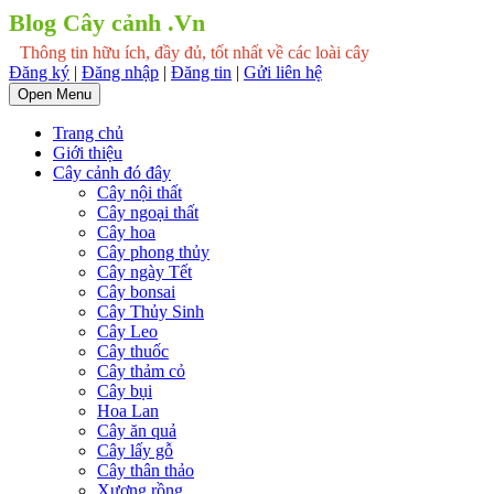
Blog Cây cảnh .Vn
Thông tin hữu ích, đầy đủ, tốt nhất về các loài cây
Đăng ký
|
Đăng nhập
|
Đăng tin
|
Gửi liên hệ
Open Menu
Trang chủ
Giới thiệu
Cây cảnh đó đây
Cây nội thất
Cây ngoại thất
Cây hoa
Cây phong thủy
Cây ngày Tết
Cây bonsai
Cây Thủy Sinh
Cây Leo
Cây thuốc
Cây thảm cỏ
Cây bụi
Hoa Lan
Cây ăn quả
Cây lấy gỗ
Cây thân thảo
Xương rồng