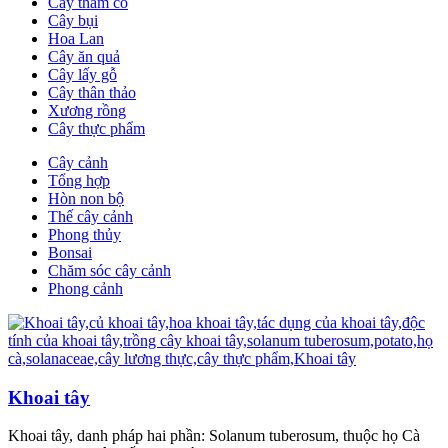
Cây thảm cỏ
Cây bụi
Hoa Lan
Cây ăn quả
Cây lấy gỗ
Cây thân thảo
Xương rồng
Cây thực phẩm
Cây cảnh
Tổng hợp
Hòn non bộ
Thế cây cảnh
Phong thủy
Bonsai
Chăm sóc cây cảnh
Phong cảnh
Khoai tây
Khoai tây, danh pháp hai phần: Solanum tuberosum, thuộc họ Cà