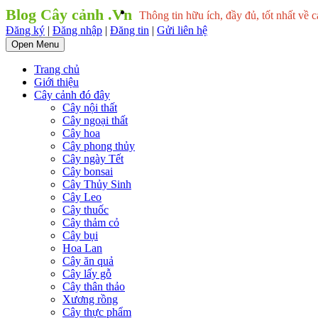
Blog Cây cảnh .Vn
Thông tin hữu ích, đầy đủ, tốt nhất về c
Đăng ký
|
Đăng nhập
|
Đăng tin
|
Gửi liên hệ
Open Menu
Trang chủ
Giới thiệu
Cây cảnh đó đây
Cây nội thất
Cây ngoại thất
Cây hoa
Cây phong thủy
Cây ngày Tết
Cây bonsai
Cây Thủy Sinh
Cây Leo
Cây thuốc
Cây thảm cỏ
Cây bụi
Hoa Lan
Cây ăn quả
Cây lấy gỗ
Cây thân thảo
Xương rồng
Cây thực phẩm