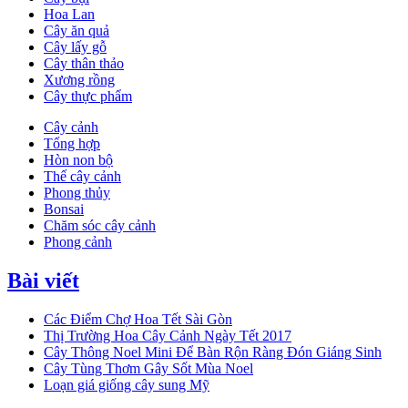
Hoa Lan
Cây ăn quả
Cây lấy gỗ
Cây thân thảo
Xương rồng
Cây thực phẩm
Cây cảnh
Tổng hợp
Hòn non bộ
Thế cây cảnh
Phong thủy
Bonsai
Chăm sóc cây cảnh
Phong cảnh
Bài viết
Các Điểm Chợ Hoa Tết Sài Gòn
Thị Trường Hoa Cây Cảnh Ngày Tết 2017
Cây Thông Noel Mini Để Bàn Rộn Ràng Đón Giáng Sinh
Cây Tùng Thơm Gây Sốt Mùa Noel
Loạn giá giống cây sung Mỹ