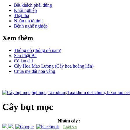
Bắt khách phải đúng
Khởi nghiệp
Thật thà
Nhắn tin tỏ tình
Bệnh nghề nghiệp
Xem thêm
Thông đỏ (thông đỏ nam)
Sen Phật Bà
Cỏ lan chi
Cây Hoa Mao Lương (Cây hoa hoàng liên)
Chua me đất hoa vàng
Cây bụt mọc
Nhóm cây :
Lazi.vn