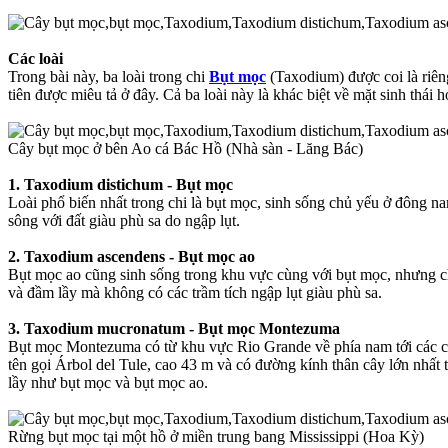
Các loài
Trong bài này, ba loài trong chi
Bụt mọc
(Taxodium) được coi là riêng 
tiên được miêu tả ở đây. Cả ba loài này là khác biệt về mặt sinh thá
Cây bụt mọc ở bên Ao cá Bác Hồ (Nhà sàn - Lăng Bác)
1. Taxodium distichum - Bụt mọc
Loài phổ biến nhất trong chi là bụt mọc, sinh sống chủ yếu ở đông n
sông với đất giàu phù sa do ngập lụt.
2. Taxodium ascendens - Bụt mọc ao
Bụt mọc ao cũng sinh sống trong khu vực cùng với bụt mọc, nhưng ch
và đầm lầy mà không có các trầm tích ngập lụt giàu phù sa.
3. Taxodium mucronatum - Bụt mọc Montezuma
Bụt mọc Montezuma có từ khu vực Rio Grande về phía nam tới các cao
tên gọi Árbol del Tule, cao 43 m và có đường kính thân cây lớn nhất 
lầy như bụt mọc và bụt mọc ao.
Rừng bụt mọc tại một hồ ở miền trung bang Mississippi (Hoa Kỳ)