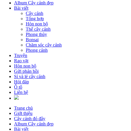
Album Cây cảnh đẹp
Bài viết
Cây cảnh
Tổng hợp
Hòn non bộ
Thế cây cảnh
Phong thủy
Bonsai
Chăm sóc cây cảnh
Phong cảnh
Truyện
Rao vặt
Hòn non bộ
Gửi phản hồi
Sỉ và lẻ cây cảnh
Hỏi đáp
Ô tô
Liên hệ
Trang chủ
Giới thiệu
Cây cảnh đó đây
Album Cây cảnh đẹp
Bài viết