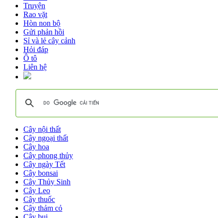
Truyện
Rao vặt
Hòn non bộ
Gửi phản hồi
Sỉ và lẻ cây cảnh
Hỏi đáp
Ô tô
Liên hệ
Cây nội thất
Cây ngoại thất
Cây hoa
Cây phong thủy
Cây ngày Tết
Cây bonsai
Cây Thủy Sinh
Cây Leo
Cây thuốc
Cây thảm cỏ
Cây bụi