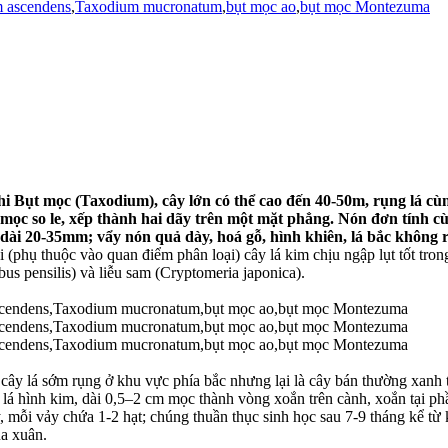
 ascendens
,
Taxodium mucronatum
,
bụt mọc ao
,
bụt mọc Montezuma
Bụt mọc (Taxodium), cây lớn có thể cao đến 40-50m, rụng lá cùng 
, mọc so le, xếp thành hai dãy trên một mặt phẳng. Nón đơn tính 
ài 20-35mm; vẩy nón quả dày, hoá gỗ, hình khiên, lá bắc không r
i (phụ thuộc vào quan điểm phân loại) cây lá kim chịu ngập lụt tốt tr
us pensilis) và liễu sam (Cryptomeria japonica).
y lá sớm rụng ở khu vực phía bắc nhưng lại là cây bán thường xanh t
 lá hình kim, dài 0,5–2 cm mọc thành vòng xoắn trên cành, xoắn tại ph
 mỗi vảy chứa 1-2 hạt; chúng thuần thục sinh học sau 7-9 tháng kể từ 
a xuân.