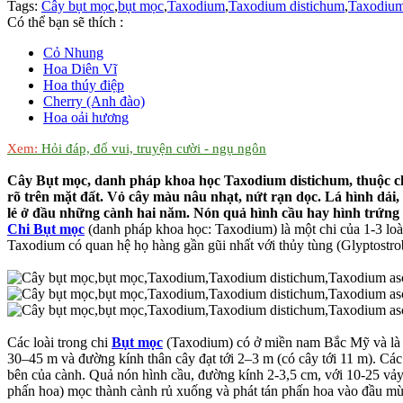
Tags:
Cây bụt mọc
,
bụt mọc
,
Taxodium
,
Taxodium distichum
,
Taxodium
Có thể bạn sẽ thích :
Cỏ Nhung
Hoa Diên Vĩ
Hoa thúy điệp
Cherry (Anh đào)
Hoa oải hương
Xem:
Hỏi đáp, đố vui, truyện cười - ngụ ngôn
Cây Bụt mọc, danh pháp khoa học Taxodium distichum, thuộc chi 
rõ trên mặt đất. Vỏ cây màu nâu nhạt, nứt rạn dọc. Lá hình dải
lẻ ở đầu những cành hai năm. Nón quả hình cầu hay hình trứng d
Chi Bụt mọc
(danh pháp khoa học: Taxodium) là một chi của 1-3 loà
Taxodium có quan hệ họ hàng gần gũi nhất với thủy tùng (Glyptostrob
Các loài trong chi
Bụt mọc
(Taxodium) có ở miền nam Bắc Mỹ và là câ
30–45 m và đường kính thân cây đạt tới 2–3 m (có cây tới 11 m). Các
bên của cành. Quả nón hình cầu, đường kính 2-3,5 cm, với 10-25 vảy,
phấn hoa) mọc thành cành rủ xuống và phát tán phấn hoa vào đầu mù