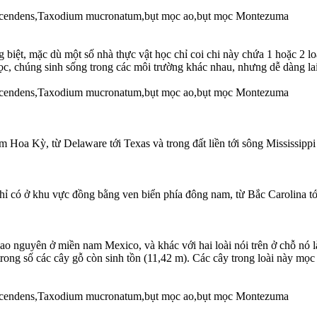
biệt, mặc dù một số nhà thực vật học chỉ coi chi này chứa 1 hoặc 2 loài,
i học, chúng sinh sống trong các môi trường khác nhau, nhưng dễ dàng la
am Hoa Kỳ, từ Delaware tới Texas và trong đất liền tới sông Mississipp
ỉ có ở khu vực đồng bằng ven biển phía đông nam, từ Bắc Carolina tớ
 nguyên ở miền nam Mexico, và khác với hai loài nói trên ở chỗ nó là
trong số các cây gỗ còn sinh tồn (11,42 m). Các cây trong loài này mọ