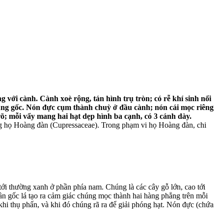
với cành. Cành xoè rộng, tán hình trụ tròn; có rễ khí sinh nổi
cùng gốc. Nón đực cụm thành chuỳ ở đầu cành; nón cái mọc riêng
õ; mỗi vẩy mang hai hạt dẹp hình ba cạnh, có 3 cánh dày.
ong họ Hoàng đàn (Cupressaceae). Trong phạm vi họ Hoàng đàn, chi
ới thường xanh ở phần phía nam. Chúng là các cây gỗ lớn, cao tới
ần gốc lá tạo ra cảm giác chúng mọc thành hai hàng phẳng trên mỗi
khi thụ phấn, và khi đó chúng rã ra để giải phóng hạt. Nón đực (chứa