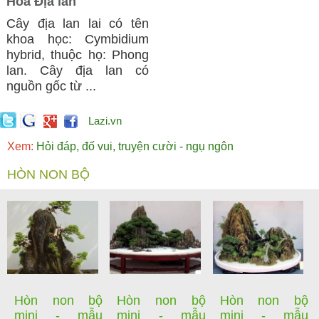
Hoa Địa lan
Cây địa lan lai có tên
khoa học: Cymbidium
hybrid, thuộc họ: Phong
lan. Cây địa lan có
nguồn gốc từ ...
Lazi.vn
Xem:
Hỏi đáp, đố vui, truyện cười - ngụ ngôn
HÒN NON BỘ
Hòn non bộ
Hòn non bộ
Hòn non bộ
mini - mẫu
mini - mẫu
mini - mẫu