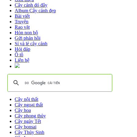
Cây cảnh đó đây
Album Cây cảnh đẹp
Bài viết
Truyện
Rao vặt
Hòn non bộ
Gửi phản hồi
Sỉ và lẻ cây cảnh
Hỏi đáp
Ô tô
Liên hệ
Cây nội thất
Cây ngoại thất
Cây hoa
Cây phong thủy
Cây ngày Tết
Cây bonsai
Cây Thủy Sinh