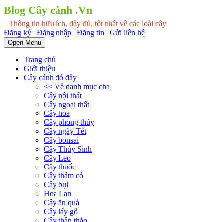
Blog Cây cảnh .Vn
Thông tin hữu ích, đầy đủ, tốt nhất về các loài cây
Đăng ký
|
Đăng nhập
|
Đăng tin
|
Gửi liên hệ
Open Menu
Trang chủ
Giới thiệu
Cây cảnh đó đây
<< Về danh mục cha
Cây nội thất
Cây ngoại thất
Cây hoa
Cây phong thủy
Cây ngày Tết
Cây bonsai
Cây Thủy Sinh
Cây Leo
Cây thuốc
Cây thảm cỏ
Cây bụi
Hoa Lan
Cây ăn quả
Cây lấy gỗ
Cây thân thảo