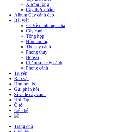
Xương rồng
Cây thực phẩm
Album Cây cảnh đẹp
Bài viết
<< Về danh mục cha
Cây cảnh
Tổng hợp
Hòn non bộ
Thế cây cảnh
Phong thủy
Bonsai
Chăm sóc cây cảnh
Phong cảnh
Truyện
Rao vặt
Hòn non bộ
Gửi phản hồi
Sỉ và lẻ cây cảnh
Hỏi đáp
Ô tô
Liên hệ
Trang chủ
Giới thiệu